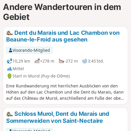
Andere Wandertouren in dem
Gebiet
Dent du Marais und Lac Chambon von
Beaune-le-Froid aus gesehen
Visorando-Mitglied
10,29 km
+278 m
-272 m
3:45 Std.
Mittel
Start in Murol (Puy-de-Dôme)
Eine Rundwanderung mit herrlichen Ausblicken von den
Höhen auf den Lac Chambon und die Dent du Marais, dann
auf das Château de Murol, anschließend am Fuße der oben
genannten Bergspitze vorbei, bevor man ganz nah am See
entlangwandert.
Schloss Murol, Dent du Marais und
Sommerweiden von Saint-Nectaire