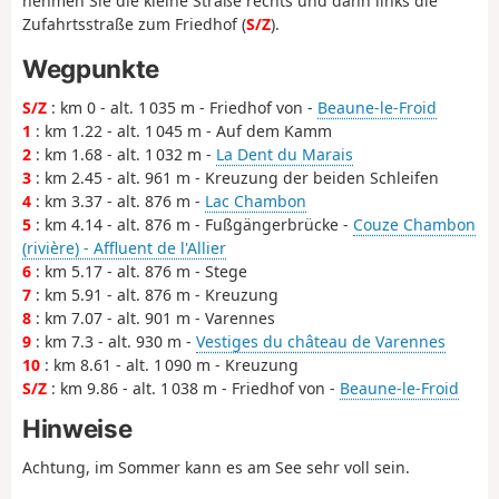
nehmen Sie die kleine Straße rechts und dann links die
Zufahrtsstraße zum Friedhof (
S/Z
).
Wegpunkte
S/Z
: km 0 - alt. 1 035 m - Friedhof von -
Beaune-le-Froid
1
: km 1.22 - alt. 1 045 m - Auf dem Kamm
2
: km 1.68 - alt. 1 032 m -
La Dent du Marais
3
: km 2.45 - alt. 961 m - Kreuzung der beiden Schleifen
4
: km 3.37 - alt. 876 m -
Lac Chambon
5
: km 4.14 - alt. 876 m - Fußgängerbrücke -
Couze Chambon
(rivière) - Affluent de l'Allier
6
: km 5.17 - alt. 876 m - Stege
7
: km 5.91 - alt. 876 m - Kreuzung
8
: km 7.07 - alt. 901 m - Varennes
9
: km 7.3 - alt. 930 m -
Vestiges du château de Varennes
10
: km 8.61 - alt. 1 090 m - Kreuzung
S/Z
: km 9.86 - alt. 1 038 m - Friedhof von -
Beaune-le-Froid
Hinweise
Achtung, im Sommer kann es am See sehr voll sein.