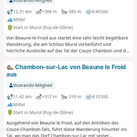
Visorando-Mitglied
12,31 km
+388 m
-385 m
4:40 Std.
Mittel
Start in Murol (Puy-de-Dôme)
Von Beaune-le-Froid aus startet eine sehr leicht begehbare
Wanderung, die am Schloss Murol vorbeiführt und
herrliche Ausblicke auf das Tal der Couze Chambon und das
Dorf Murol, auf die Dent du Marais und den Lac Chambon
und weiter entfernt auf das Chaudefour-Tal und den Sancy
Chambon-sur-Lac von Beaune le Froid
bietet. Am Ende der Wanderung erwartet Sie das berühmte
aus
Saint-Nectaire mit einer Schleife durch die Kuhweiden und
einem Besuch des Dorfes über die Rue des Caves.
Visorando-Mitglied
11,42 km
+312 m
-310 m
4:10 Std.
Mittel
Start in Murol (Puy-de-Dôme)
Ausgehend von Beaune le Froid, auf den Anhöhen des
Couze-Chambon-Tals, führt diese Wanderung hinunter ins
Tal, wo man das Dorf Chambon-sur-Lac mit seiner