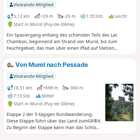
Visorando-Mitglied
5,12 km
+29 m
-29 m
1:35 Std.
Leicht
Start in Murol (Puy-de-Dôme)
Ein Spaziergang entlang des schönsten Teils des Lac
Chambon, beginnend am Strand von Murol, bis zum
Feuchtgebiet, das man über einen Pfad auf Stelzen
entdecken kann, und dann etwas höher gelegen zurück
durch den Bois des Bouves.
Von Murol nach Pessade
Visorando-Mitglied
18,51 km
+698 m
-360 m
7:15 Std.
Mittel
Start in Murol (Puy-de-Dôme)
Etappe 2 der 5-tägigen Rundwanderung.
Diese Etappe führt über das Land zumGR®4.
Zu Beginn der Etappe kann man das Schloss
von Murol und anschließend die