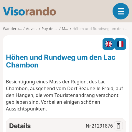
V
T
i
o
s
g
o
Wanderungen
Auvergne
Puy-de-Dôme
Murol
Höhen und Rundweg um den Lac Chambon
g
r
l
a
e
n
n
d
Höhen und Rundweg um den Lac
a
o
v
Chambon
i
g
Besichtigung eines Muss der Region, des Lac
a
Chambon, ausgehend vom Dorf Beaune-le-Froid, auf
t
i
den Hängen, die vom Touristenandrang verschont
o
geblieben sind. Vorbei an einigen schönen
n
Aussichtspunkten.
Details
Nr.
21291876