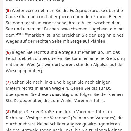
(
5
) Weiter vorne nehmen Sie die Fußgängerbrücke über die
Couze Chambon und überqueren dann den Strand. Biegen
Sie dann rechts in eine schöne, breite Allee zwischen dem
See und einem mit Buchen bewachsenen Hügel ein, die mit
GR®®30
dem
markiert ist, und erreichen Sie den Beginn eines
Weges auf der rechten Seite mit Stege auf Pfählen.
(
6
) Biegen Sie rechts auf die Stege auf Pfählen ab, um das
Feuchtgebiet zu überqueren. Sie kommen an eine Kreuzung
mit einem Weg (als wir dort waren, standen Alpakas auf der
Wiese gegenüber).
(
7
) Gehen Sie nach links und biegen Sie nach einigen
Metern rechts in einen Weg ein. Gehen Sie bis zur D5,
überqueren Sie diese
vorsichtig
und folgen Sie der kleinen
Straße gegenüber, die zum Weiler Varennes führt.
(
8
) Folgen Sie der Straße, die durch Varennes führt, in
Richtung „Vestiges de Varennes” (Ruinen von Varennes), die
durch mehrere kleine Schilder angezeigt wird. Ignorieren
Sie drei Abzweigungen nach links, bis Sie zu einem kleinen