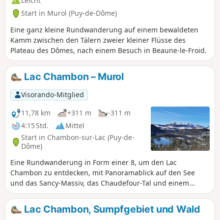
Leicht
Start in Murol (Puy-de-Dôme)
Eine ganz kleine Rundwanderung auf einem bewaldeten
Kamm zwischen den Tälern zweier kleiner Flüsse des
Plateau des Dômes, nach einem Besuch in Beaune-le-Froid.
Lac Chambon – Murol
Visorando-Mitglied
11,78 km
+311 m
-311 m
4:15 Std.
Mittel
Start in Chambon-sur-Lac (Puy-de-
Dôme)
Eine Rundwanderung in Form einer 8, um den Lac
Chambon zu entdecken, mit Panoramablick auf den See
und das Sancy-Massiv, das Chaudefour-Tal und einem
Abstecher nach Murol mit seinem Schloss.
Lac Chambon, Sumpfgebiet und Wald