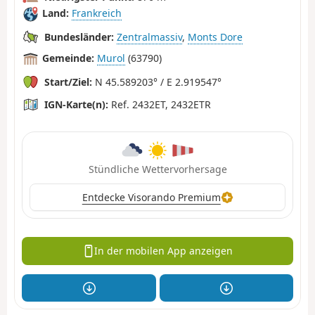
Land:
Frankreich
Bundesländer:
Zentralmassiv
,
Monts Dore
Gemeinde:
Murol
(63790)
Start/Ziel:
N 45.589203° / E 2.919547°
IGN-Karte(n):
Ref. 2432ET, 2432ETR
Stündliche Wettervorhersage
Entdecke Visorando Premium
In der mobilen App anzeigen