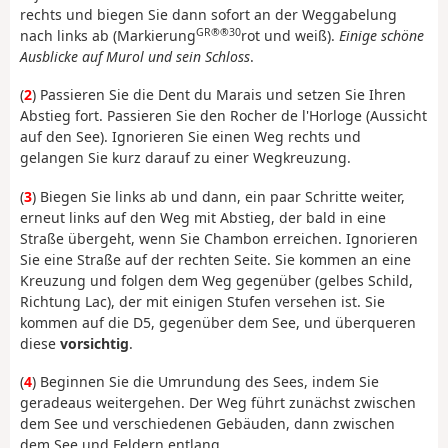
rechts und biegen Sie dann sofort an der Weggabelung
GR®®30
nach links ab (Markierung
rot und weiß).
Einige schöne
Ausblicke auf Murol und sein Schloss
.
(
2
) Passieren Sie die Dent du Marais und setzen Sie Ihren
Abstieg fort. Passieren Sie den Rocher de l'Horloge (Aussicht
auf den See). Ignorieren Sie einen Weg rechts und
gelangen Sie kurz darauf zu einer Wegkreuzung.
(
3
) Biegen Sie links ab und dann, ein paar Schritte weiter,
erneut links auf den Weg mit Abstieg, der bald in eine
Straße übergeht, wenn Sie Chambon erreichen. Ignorieren
Sie eine Straße auf der rechten Seite. Sie kommen an eine
Kreuzung und folgen dem Weg gegenüber (gelbes Schild,
Richtung Lac), der mit einigen Stufen versehen ist. Sie
kommen auf die D5, gegenüber dem See, und überqueren
diese
vorsichtig
.
(
4
) Beginnen Sie die Umrundung des Sees, indem Sie
geradeaus weitergehen. Der Weg führt zunächst zwischen
dem See und verschiedenen Gebäuden, dann zwischen
dem See und Feldern entlang.