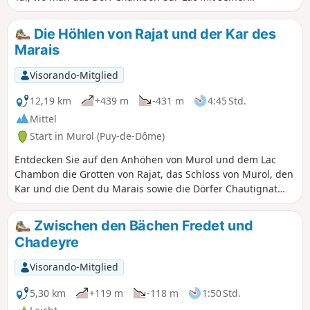
bemerkenswerten romanischen Kirche und Kapelle
entdecken kann, um anschließend wieder auf das Plateau
Die Höhlen von Rajat und der Kar des
zu steigen und dabei zahlreiche Ausblicke auf das Couze-
Marais
Tal, das Chaudefour-Tal und die es umgebenden Puys sowie
Murol und sein mittelalterliches Schloss.
Visorando-Mitglied
12,19 km
+439 m
-431 m
4:45 Std.
Mittel
Start in Murol (Puy-de-Dôme)
Entdecken Sie auf den Anhöhen von Murol und dem Lac
Chambon die Grotten von Rajat, das Schloss von Murol, den
Kar und die Dent du Marais sowie die Dörfer Chautignat
und Beaune-le-Froid.
Zwischen den Bächen Fredet und
Chadeyre
Visorando-Mitglied
5,30 km
+119 m
-118 m
1:50 Std.