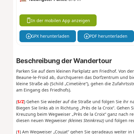
In der mobilen App anzeigen
GPX herunterladen
PDF herunterladen
Beschreibung der Wandertour
Parken Sie auf dem kleinen Parkplatz am Friedhof.
Von der
Beaune-le-Froid ab, durchqueren das Dorfzentrum und bi
kleine Straße ab (Schild „Cimetière“), gehen die Zufahrtsst
am Eingang des Friedhofs).
(
S/Z
) Gehen Sie wieder auf die Straße und folgen Sie ihr 
Biegen Sie links ab in Richtung „Près de la Croix“. Gehen 
Kreuzung beim Wegweiser „Près de la Croix“ ganz nach rech
diesen neuen Wegweiser
(kleines Steinkreuz)
und folgen rec
(
1
) Am Wegweiser „Coujat“ gehen Sie geradeaus weiter in