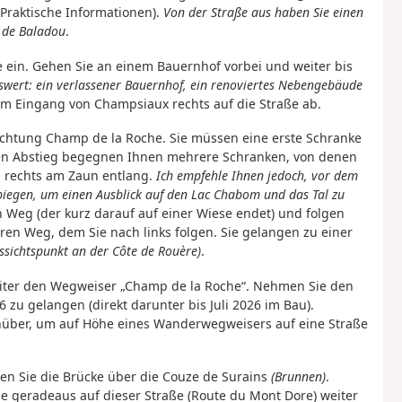
 Praktische Informationen).
Von der Straße aus haben Sie einen
d de Baladou
.
re ein. Gehen Sie an einem Bauernhof vorbei und weiter bis
swert: ein verlassener Bauernhof, ein renoviertes Nebengebäude
em Eingang von Champsiaux rechts auf die Straße ab.
Richtung Champ de la Roche. Sie müssen eine erste Schranke
ren Abstieg begegnen Ihnen mehrere Schranken, von denen
ch rechts am Zaun entlang.
Ich empfehle Ihnen jedoch, vor dem
ubiegen, um einen Ausblick auf den Lac Chabom und das Tal zu
 Weg (der kurz darauf auf einer Wiese endet) und folgen
ren Weg, dem Sie nach links folgen. Sie gelangen zu einer
ssichtspunkt an der Côte de Rouère)
.
eiter den Wegweiser „Champ de la Roche“. Nehmen Sie den
96 zu gelangen (direkt darunter bis Juli 2026 im Bau).
nüber, um auf Höhe eines Wanderwegweisers auf eine Straße
ren Sie die Brücke über die Couze de Surains
(Brunnen)
.
 geradeaus auf dieser Straße (Route du Mont Dore) weiter