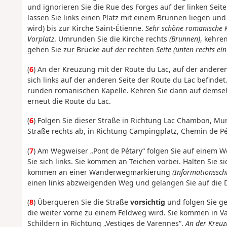
und ignorieren Sie die Rue des Forges auf der linken Seite
lassen Sie links einen Platz mit einem Brunnen liegen und
wird) bis zur Kirche Saint-Étienne.
Sehr schöne romanische K
Vorplatz
. Umrunden Sie die Kirche rechts
(Brunnen)
, kehre
gehen Sie zur Brücke auf
der
rechten
Seite (unten rechts e
(
6
) An der Kreuzung mit der Route du Lac, auf der andere
sich links auf der anderen Seite der Route du Lac befindet.
runden romanischen Kapelle. Kehren Sie dann auf demse
erneut die Route du Lac.
(
6
) Folgen Sie dieser Straße in Richtung Lac Chambon, Mu
Straße rechts ab, in Richtung Campingplatz, Chemin de Pé
(
7
) Am Wegweiser „Pont de Pétary“ folgen Sie auf einem 
Sie sich links. Sie kommen an Teichen vorbei. Halten Sie s
kommen an einer Wanderwegmarkierung
(Informationsschi
einen links abzweigenden Weg und gelangen Sie auf die 
(
8
) Überqueren Sie die Straße
vorsichtig
und folgen Sie g
die weiter vorne zu einem Feldweg wird. Sie kommen in V
Schildern in Richtung „Vestiges de Varennes“.
An der Kreuz