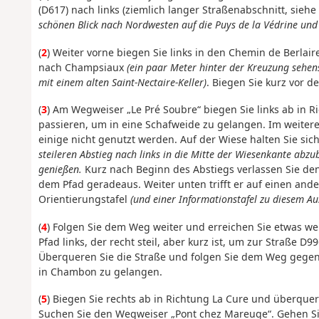
(D617) nach links (ziemlich langer Straßenabschnitt, siehe
schönen Blick nach Nordwesten auf die Puys de la Védrine un
(
2
) Weiter vorne biegen Sie links in den Chemin de Berlai
nach Champsiaux
(ein paar Meter hinter der Kreuzung sehen
mit einem alten Saint-Nectaire-Keller)
.
Biegen Sie kurz vor d
(
3
) Am Wegweiser „Le Pré Soubre“ biegen Sie links ab in 
passieren, um in eine Schafweide zu gelangen. Im weite
einige nicht genutzt werden. Auf der Wiese halten Sie si
steileren Abstieg nach links in die Mitte der Wiesenkante abz
genießen.
Kurz nach Beginn des Abstiegs verlassen Sie den
dem Pfad geradeaus. Weiter unten trifft er auf einen ande
Orientierungstafel
(und einer Informationstafel zu diesem Au
(
4
) Folgen Sie dem Weg weiter und erreichen Sie etwas w
Pfad links, der recht steil, aber kurz ist, um zur Straße D9
Überqueren Sie die Straße und folgen Sie dem Weg gege
in Chambon zu gelangen.
(
5
) Biegen Sie rechts ab in Richtung La Cure und überque
Suchen Sie den Wegweiser „Pont chez Mareuge“. Gehen Sie