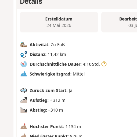
Details
Erstelldatum
Bearbei
24 Mai 2026
03 
Aktivität:
Zu Fuß
Distanz:
11,42 km
Durchschnittliche Dauer:
4:10 Std.
Schwierigkeitsgrad:
Mittel
Zurück zum Start:
Ja
Aufstieg:
+ 312 m
Abstieg:
- 310 m
Höchster Punkt:
1 134 m
Niedrigster Punkt:
876 m