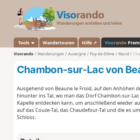
V
i
s
o
r
a
Tools
Wandertouren
Hilfe ↗
Viso
rando
Prem
n
Visorando
Wanderungen
Auvergne
Puy-de-Dôme
Murol
Cha
d
o
Chambon-sur-Lac von Beau
Ausgehend von Beaune le Froid, auf den Anhöhen d
hinunter ins Tal, wo man das Dorf Chambon-sur-La
Kapelle entdecken kann, um anschließend wieder auf
auf das Couze-Tal, das Chaudefour-Tal und die es u
Schloss.