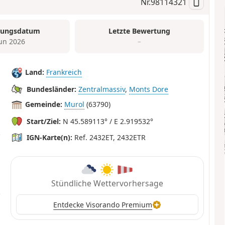
Nr.
98114321
tungsdatum
Letzte Bewertung
Jun 2026
–
Land:
Frankreich
Bundesländer:
Zentralmassiv
,
Monts Dore
Gemeinde:
Murol
(63790)
Start/Ziel:
N 45.589113° / E 2.919532°
IGN-Karte(n):
Ref. 2432ET, 2432ETR
Stündliche Wettervorhersage
Entdecke Visorando Premium