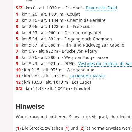
S/Z
: km 0 - alt. 1 039 m - Friedhof -
Beaune-le-Froid
1
: km 1.26 - alt. 1 091 m - Coujat
2
: km 2.16 - alt. 1 134 m - Chemin de Berlaire
3
: km 2.96 - alt. 1 128 m - Le Pré Soubre
4
: km 4.55 - alt. 960 m - Orientierungstafel
5
: km 5.34 - alt. 894 m - Eingang nach Chambon
6
: km 5.87 - alt. 888 m - Hin- und Rückweg zur Kapelle
7
: km 6.9 - alt. 882 m - Brücke von Pétary
8
: km 7.96 - alt. 880 m - Weg von Fougerousse
9
: km 8.79 - alt. 921 m - GR30 -
Vestiges du château de Va
10
: km 9.15 - alt. 975 m - Weggabelung
11
: km 9.83 - alt. 1 028 m -
La Dent du Marais
12
: km 10.53 - alt. 1 019 m - Les Luges
S/Z
: km 11.42 - alt. 1 042 m - Friedhof
Hinweise
Wanderung mit mittlerem Schwierigkeitsgrad, eher leicht
(
1
) Die Strecke zwischen (
1
) und (
2
) ist normalerweise weni