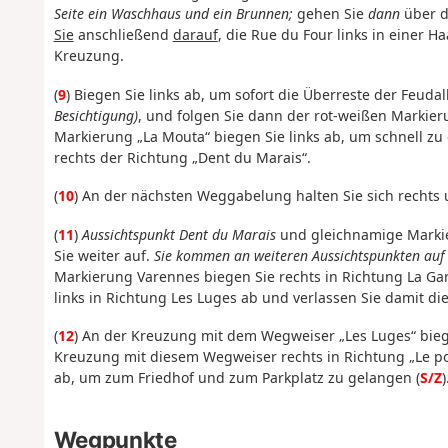
Seite ein Waschhaus und ein Brunnen;
gehen Sie
dann
über d
Sie
anschließend
darauf
, die Rue du Four links in einer H
Kreuzung.
(
9
) Biegen Sie links ab, um sofort die Überreste der Feud
Besichtigung)
, und folgen Sie dann der rot-weißen Markier
Markierung „La Mouta“ biegen Sie links ab, um schnell z
rechts der Richtung „Dent du Marais“.
(
10
) An der nächsten Weggabelung halten Sie sich rechts
(
11
)
Aussichtspunkt Dent du Marais
und gleichnamige Markie
Sie weiter auf.
Sie kommen an weiteren Aussichtspunkten auf 
Markierung Varennes biegen Sie rechts in Richtung La Gar
links in Richtung Les Luges ab und verlassen Sie damit d
(
12
) An der Kreuzung mit dem Wegweiser „Les Luges“ biege
Kreuzung mit diesem Wegweiser rechts in Richtung „Le pon
ab, um zum Friedhof und zum Parkplatz zu gelangen (
S/Z
)
Wegpunkte