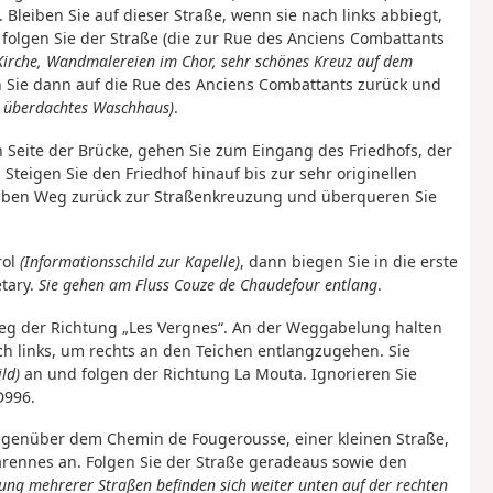
. Bleiben Sie auf dieser Straße, wenn sie nach links abbiegt,
 folgen Sie der Straße (die zur Rue des Anciens Combattants
irche, Wandmalereien im Chor, sehr schönes Kreuz auf dem
n Sie dann auf die Rue des Anciens Combattants zurück und
in überdachtes Waschhaus)
.
n Seite der Brücke, gehen Sie zum Eingang des Friedhofs, der
 Steigen Sie den Friedhof hinauf bis zur sehr originellen
lben Weg zurück zur Straßenkreuzung und überqueren Sie
rol
(Informationsschild zur Kapelle)
, dann biegen Sie in die erste
tary.
Sie gehen am Fluss Couze de Chaudefour entlang
.
Weg der Richtung „Les Vergnes“. An der Weggabelung halten
ich links, um rechts an den Teichen entlangzugehen. Sie
ld)
an und folgen der Richtung La Mouta. Ignorieren Sie
D996.
egenüber dem Chemin de Fougerousse, einer kleinen Straße,
arennes an. Folgen Sie der Straße geradeaus sowie den
ung mehrerer Straßen befinden sich weiter unten auf der rechten