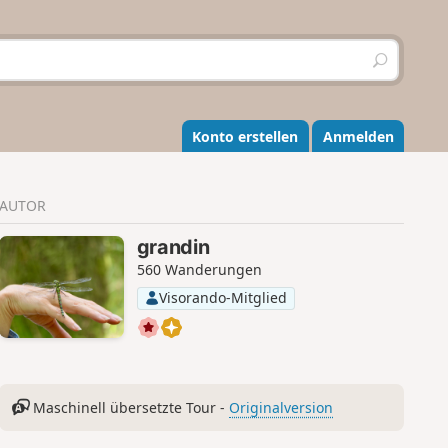
S
u
c
h
e
Konto erstellen
Anmelden
n
AUTOR
grandin
560 Wanderungen
Visorando-Mitglied
Maschinell übersetzte Tour -
Originalversion