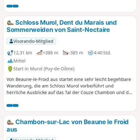
entlangwandert.
Schloss Murol, Dent du Marais und
Sommerweiden von Saint-Nectaire
Visorando-Mitglied
12,31 km
+388 m
-385 m
4:40 Std.
Mittel
Start in Murol (Puy-de-Dôme)
Von Beaune-le-Froid aus startet eine sehr leicht begehbare
Wanderung, die am Schloss Murol vorbeiführt und
herrliche Ausblicke auf das Tal der Couze Chambon und das
Dorf Murol, auf die Dent du Marais und den Lac Chambon
und weiter entfernt auf das Chaudefour-Tal und den Sancy
bietet. Am Ende der Wanderung erwartet Sie das berühmte
Saint-Nectaire mit einer Schleife durch die Kuhweiden und
Chambon-sur-Lac von Beaune le Froid
einem Besuch des Dorfes über die Rue des Caves.
aus