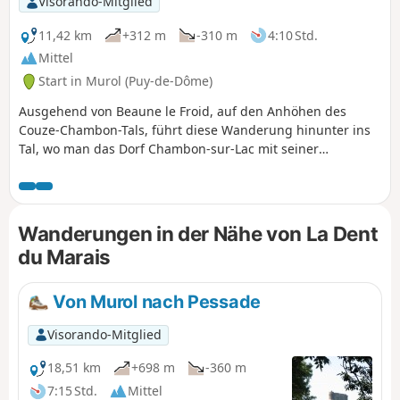
Visorando-Mitglied
11,42 km
+312 m
-310 m
4:10 Std.
Mittel
Start in Murol (Puy-de-Dôme)
Ausgehend von Beaune le Froid, auf den Anhöhen des
Couze-Chambon-Tals, führt diese Wanderung hinunter ins
Tal, wo man das Dorf Chambon-sur-Lac mit seiner
bemerkenswerten romanischen Kirche und Kapelle
entdecken kann, um anschließend wieder auf das Plateau
zu steigen und dabei zahlreiche Ausblicke auf das Couze-
Tal, das Chaudefour-Tal und die es umgebenden Puys sowie
Wanderungen in der Nähe von La Dent
Murol und sein mittelalterliches Schloss.
du Marais
Von Murol nach Pessade
Visorando-Mitglied
18,51 km
+698 m
-360 m
7:15 Std.
Mittel