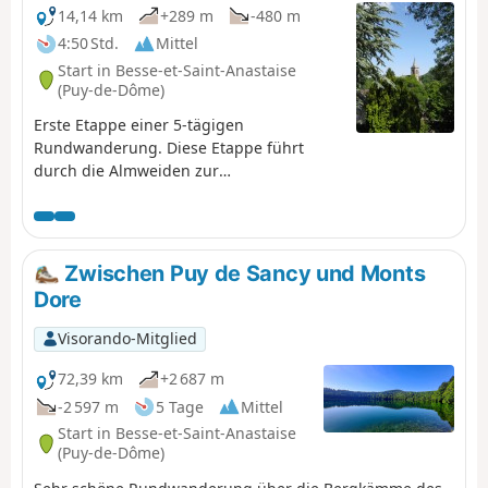
14,14 km
+289 m
-480 m
4:50 Std.
Mittel
Start in Besse-et-Saint-Anastaise
(Puy-de-Dôme)
Erste Etappe einer 5-tägigen
Rundwanderung. Diese Etappe führt
durch die Almweiden zur
mittelalterlichen Stadt Murol. Sehr
schöne Tour, die in der Nähe des Lac
Chambon endet.
Zwischen Puy de Sancy und Monts
Dore
Visorando-Mitglied
72,39 km
+2 687 m
-2 597 m
5 Tage
Mittel
Start in Besse-et-Saint-Anastaise
(Puy-de-Dôme)