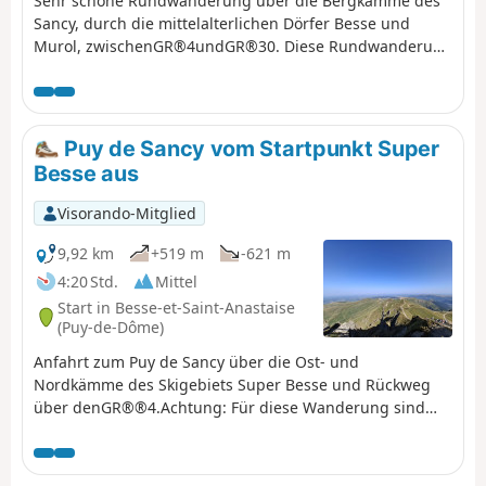
Sehr schöne Rundwanderung über die Bergkämme des
Sancy, durch die mittelalterlichen Dörfer Besse und
Murol, zwischenGR®4undGR®30. Diese Rundwanderung
kann in Etappen mit Übernachtungen in Hotels oder
Ferienwohnungen unternommen werden. Die Adressen,
an denen wir übernachtet haben, sind in den
Etappenbeschreibungen angegeben.
Puy de Sancy vom Startpunkt Super
Besse aus
Visorando-Mitglied
9,92 km
+519 m
-621 m
4:20 Std.
Mittel
Start in Besse-et-Saint-Anastaise
(Puy-de-Dôme)
Anfahrt zum Puy de Sancy über die Ost- und
Nordkämme des Skigebiets Super Besse und Rückweg
über denGR®®4.Achtung: Für diese Wanderung sind
zwei Fahrzeuge erforderlich: eines oben am Skigebiet,
ein weiteres auf dem Parkplatz am Lac des Hermines. ⚠️
22.07.2026: Die GPX-Route im Bereich des Puy de la