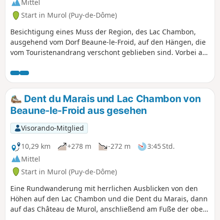
Mittel
Start in Murol (Puy-de-Dôme)
Besichtigung eines Muss der Region, des Lac Chambon,
ausgehend vom Dorf Beaune-le-Froid, auf den Hängen, die
vom Touristenandrang verschont geblieben sind. Vorbei an
einigen schönen Aussichtspunkten.
Dent du Marais und Lac Chambon von
Beaune-le-Froid aus gesehen
Visorando-Mitglied
10,29 km
+278 m
-272 m
3:45 Std.
Mittel
Start in Murol (Puy-de-Dôme)
Eine Rundwanderung mit herrlichen Ausblicken von den
Höhen auf den Lac Chambon und die Dent du Marais, dann
auf das Château de Murol, anschließend am Fuße der oben
genannten Bergspitze vorbei, bevor man ganz nah am See