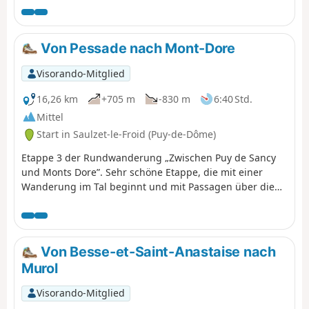
zwischen 1146 und 1178 erbaut wurde.
Von Pessade nach Mont-Dore
Visorando-Mitglied
16,26 km
+705 m
-830 m
6:40 Std.
Mittel
Start in Saulzet-le-Froid (Puy-de-Dôme)
Etappe 3 der Rundwanderung „Zwischen Puy de Sancy
und Monts Dore”. Sehr schöne Etappe, die mit einer
Wanderung im Tal beginnt und mit Passagen über die
Kämme der verschiedenen Puys vor dem Mont-Dore
endet.
Von Besse-et-Saint-Anastaise nach
Murol
Visorando-Mitglied