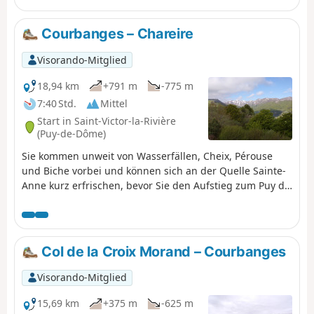
Courbanges – Chareire
Visorando-Mitglied
18,94 km
+791 m
-775 m
7:40 Std.
Mittel
Start in Saint-Victor-la-Rivière
(Puy-de-Dôme)
Sie kommen unweit von Wasserfällen, Cheix, Pérouse
und Biche vorbei und können sich an der Quelle Sainte-
Anne kurz erfrischen, bevor Sie den Aufstieg zum Puy de
Champgourdeix (1566 m) und zum Perdrix (1824 m) mit
Blick auf den Ferienort Super Besse in Angriff nehmen.
Col de la Croix Morand – Courbanges
Visorando-Mitglied
15,69 km
+375 m
-625 m