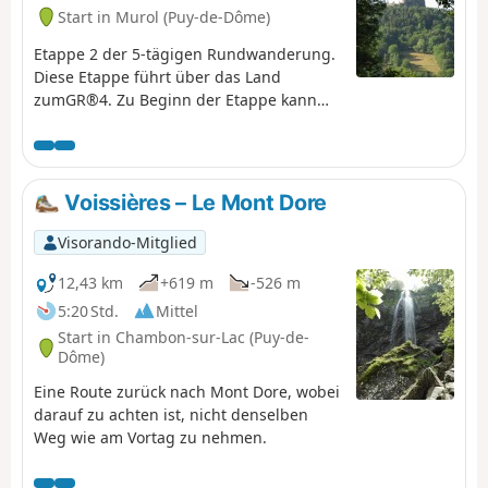
Start in Murol (Puy-de-Dôme)
Etappe 2 der 5-tägigen Rundwanderung.
Diese Etappe führt über das Land
zumGR®4. Zu Beginn der Etappe kann
man das Schloss von Murol und
anschließend die Höhlenwohnungen von
Chautignat entdecken.
Voissières – Le Mont Dore
Visorando-Mitglied
12,43 km
+619 m
-526 m
5:20 Std.
Mittel
Start in Chambon-sur-Lac (Puy-de-
Dôme)
Eine Route zurück nach Mont Dore, wobei
darauf zu achten ist, nicht denselben
Weg wie am Vortag zu nehmen.