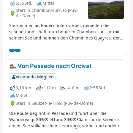
5:35 Std.
Mittel
Start in Chambon-sur-Lac (Puy-
de-Dôme)
Sie kommen an Bauernhöfen vorbei, genießen die
schöne Landschaft, durchqueren Chambon-sur-Lac mit
seinem See und nehmen den Chemin des Quayres, der
Sie tief in einen dichten Wald führt.
Von Pessade nach Orcival
Visorando-Mitglied
9,16 km
+112 m
-410 m
2:55 Std.
Mittel
Start in Saulzet-le-Froid (Puy-de-Dôme)
Die Route beginnt in Pessade und führt über die
WanderwegeGR®®441undGR®®30am Lac de Servière,
einem See vulkanischen Ursprungs, vorbei und endet in
Orcival mit seiner prächtigen romanischen Basilika, die