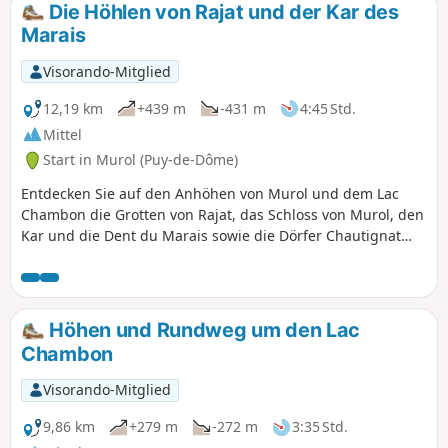
Die Höhlen von Rajat und der Kar des
Marais
Visorando-Mitglied
12,19 km
+439 m
-431 m
4:45 Std.
Mittel
Start in Murol (Puy-de-Dôme)
Entdecken Sie auf den Anhöhen von Murol und dem Lac
Chambon die Grotten von Rajat, das Schloss von Murol, den
Kar und die Dent du Marais sowie die Dörfer Chautignat
und Beaune-le-Froid.
Höhen und Rundweg um den Lac
Chambon
Visorando-Mitglied
9,86 km
+279 m
-272 m
3:35 Std.