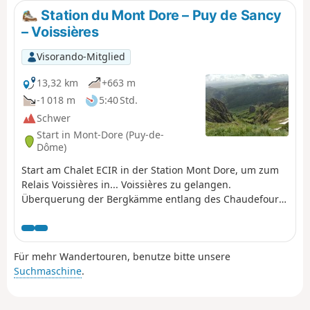
Perdrix wurde leicht angepasst, um der aktuellen
Station du Mont Dore – Puy de Sancy
Markierung vor Ort zu folgen.
– Voissières
Visorando-Mitglied
13,32 km
+663 m
-1 018 m
5:40 Std.
Schwer
Start in Mont-Dore (Puy-de-
Dôme)
Start am Chalet ECIR in der Station Mont Dore, um zum
Relais Voissières in... Voissières zu gelangen.
Überquerung der Bergkämme entlang des Chaudefour-
Tals. Der Aufstieg zum Sancy kann sich als schwierig
erweisen, der Rest ist sehr einfach.
Für mehr Wandertouren, benutze bitte unsere
Suchmaschine
.