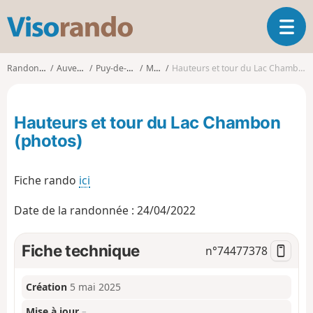
V
O
i
u
s
v
o
Randonnées
Auvergne
Puy-de-Dôme
Murol
Hauteurs et tour du Lac Chambon (photos)
r
r
i
a
r
n
Hauteurs et tour du Lac Chambon
l
d
a
(photos)
o
n
a
Fiche rando
ici
v
i
g
Date de la randonnée : 24/04/2022
a
t
Fiche technique
n°
74477378
i
o
n
Création
5 mai 2025
Mise à jour
–