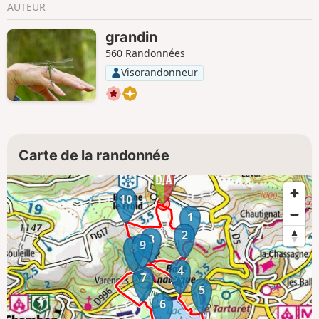
AUTEUR
grandin
560 Randonnées
Visorandonneur
Carte de la randonnée
10
1
2
3
9
8
4
7
5
6