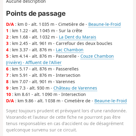
Aucune description
Points de passage
D/A
: km 0 - alt. 1 035 m - Cimetière de -
Beaune-le-Froid
1
: km 1.22 - alt. 1 045 m - Sur la crête
2
: km 1.68 - alt. 1 032 m -
La Dent du Marais
3
: km 2.45 - alt. 961 m - Carrefour des deux boucles
4
: km 3.37 - alt. 876 m -
Lac Chambon
5
: km 4.14 - alt. 876 m - Passerelle -
Couze Chambon
(rivière) - Affluent de l'Allier
6
: km 5.17 - alt. 876 m - Passerelles
7
: km 5.91 - alt. 876 m - Intersection
8
: km 7.07 - alt. 901 m - Varennes
9
: km 7.3 - alt. 930 m -
Château de Varennes
10
: km 8.61 - alt. 1 090 m - Intersection
D/A
: km 9.86 - alt. 1 038 m - Cimetière de -
Beaune-le-Froid
Soyez toujours prudent et prévoyant lors d'une randonnée.
Visorando et l'auteur de cette fiche ne pourront pas être
tenus responsables en cas d'accident ou de désagrément
quelconque survenu sur ce circuit.