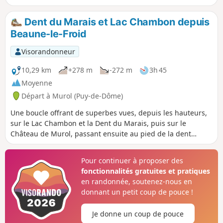
beaux points de vue.
Dent du Marais et Lac Chambon depuis
Beaune-le-Froid
Visorandonneur
10,29 km
+278 m
-272 m
3h 45
Moyenne
Départ à Murol (Puy-de-Dôme)
Une boucle offrant de superbes vues, depuis les hauteurs,
sur le Lac Chambon et la Dent du Marais, puis sur le
Château de Murol, passant ensuite au pied de la dent
susnommée avant de côtoyer le lac au plus près.
Pour continuer à proposer des
fonctionnalités gratuites et pratiques
en randonnée, soutenez-nous en
donnant un petit coup de pouce !
Je donne un coup de pouce