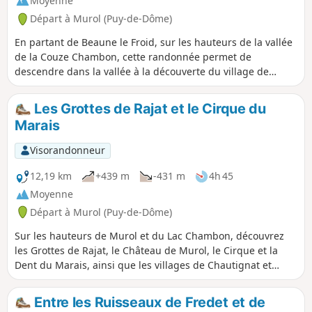
Moyenne
Départ à Murol (Puy-de-Dôme)
En partant de Beaune le Froid, sur les hauteurs de la vallée
de la Couze Chambon, cette randonnée permet de
descendre dans la vallée à la découverte du village de
Chambon-sur-Lac, qui possède une église et une chapelle
romanes remarquables, puis de remonter sur le plateau en
Les Grottes de Rajat et le Cirque du
profitant de nombreux points de vue sur la vallée de la
Marais
Couze, la Vallée de Chaudefour et les puys qui l'encadrent,
Murol et son château médiéval.
Visorandonneur
12,19 km
+439 m
-431 m
4h 45
Moyenne
Départ à Murol (Puy-de-Dôme)
Sur les hauteurs de Murol et du Lac Chambon, découvrez
les Grottes de Rajat, le Château de Murol, le Cirque et la
Dent du Marais, ainsi que les villages de Chautignat et
Beaune-le-Froid.
Entre les Ruisseaux de Fredet et de