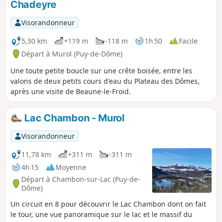
Chadeyre
Visorandonneur
5,30 km
+119 m
-118 m
1h 50
Facile
Départ à Murol (Puy-de-Dôme)
Une toute petite boucle sur une crête boisée, entre les
valons de deux petits cours d'eau du Plateau des Dômes,
après une visite de Beaune-le-Froid.
Lac Chambon - Murol
Visorandonneur
11,78 km
+311 m
-311 m
4h 15
Moyenne
Départ à Chambon-sur-Lac (Puy-de-
Dôme)
Un circuit en 8 pour découvrir le Lac Chambon dont on fait
le tour, une vue panoramique sur le lac et le massif du