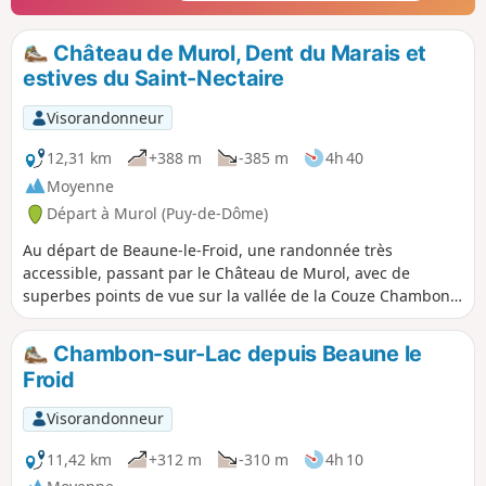
Château de Murol, Dent du Marais et
estives du Saint-Nectaire
Visorandonneur
12,31 km
+388 m
-385 m
4h 40
Moyenne
Départ à Murol (Puy-de-Dôme)
Au départ de Beaune-le-Froid, une randonnée très
accessible, passant par le Château de Murol, avec de
superbes points de vue sur la vallée de la Couze Chambon
et le village de Murol, sur la Dent du Marais et le Lac
Chambon et, plus loin, sur la Vallée de Chaudefour et le
Chambon-sur-Lac depuis Beaune le
Sancy. En dernière partie de randonnée, rendez-vous avec
Froid
l'emblématique Saint-Nectaire avec une boucle dans les
pâturages des vaches, et une visite du village en passant
Visorandonneur
par la Rue des Caves.
11,42 km
+312 m
-310 m
4h 10