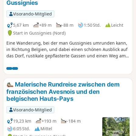
Gussignies
Visorando-Mitglied
5,67 km
+89 m
-88 m
1:50 Std.
Leicht
Start in Gussignies (Nord)
Eine Wanderung, bei der man Gussignies umrunden kann,
in Richtung Belgien, und dabei einen schönen Ausblick auf
das Dorf, rustikale gepflasterte Gassen und einen Weg am
Wasser genießen kann.
Malerische Rundreise zwischen dem
französischen Avesnois und den
belgischen Hauts-Pays
Visorando-Mitglied
19,23 km
+193 m
-184 m
6:05 Std.
Mittel