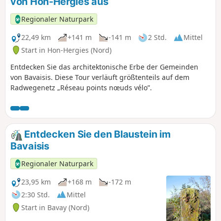
von Hon-Hergies aus
Regionaler Naturpark
22,49 km
+141 m
-141 m
2 Std.
Mittel
Start in Hon-Hergies (Nord)
Entdecken Sie das architektonische Erbe der Gemeinden
von Bavaisis. Diese Tour verläuft größtenteils auf dem
Radwegenetz „Réseau points nœuds vélo”.
Entdecken Sie den Blaustein im
Bavaisis
Regionaler Naturpark
23,95 km
+168 m
-172 m
2:30 Std.
Mittel
Start in Bavay (Nord)