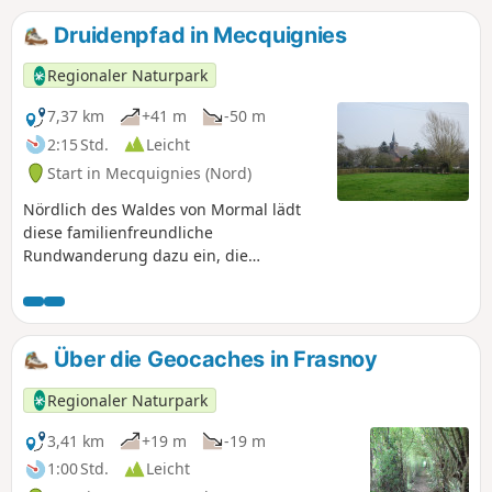
Druidenpfad in Mecquignies
Regionaler Naturpark
7,37 km
+41 m
-50 m
2:15 Std.
Leicht
Start in Mecquignies (Nord)
Nördlich des Waldes von Mormal lädt
diese familienfreundliche
Rundwanderung dazu ein, die
Heckenlandschaft des Avesnois zu
entdecken. Die Nähe zur
galloromanischen Stätte Bavay, der
reichhaltige Vorkommen von Mistel in
Über die Geocaches in Frasnoy
der Heckenlandschaft und das
imposante Waldmassiv von Mormal
Regionaler Naturpark
haben den Namen der Tour inspiriert.
3,41 km
+19 m
-19 m
1:00 Std.
Leicht