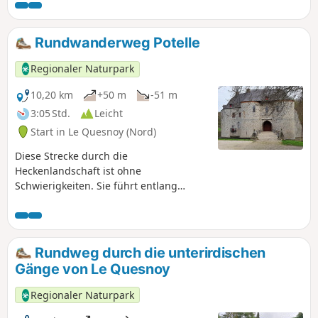
Sie nicht Ihren Waldbeobachtungsführer.
Rundwanderweg Potelle
Regionaler Naturpark
10,20 km
+50 m
-51 m
3:05 Std.
Leicht
Start in Le Quesnoy (Nord)
Diese Strecke durch die
Heckenlandschaft ist ohne
Schwierigkeiten. Sie führt entlang
ländlicher Hecken und Straßen mit
charakteristischen Wohnhäusern.
Rundweg durch die unterirdischen
Gänge von Le Quesnoy
Regionaler Naturpark