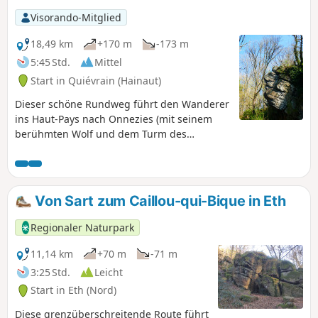
Visorando-Mitglied
18,49 km
+170 m
-173 m
5:45 Std.
Mittel
Start in Quiévrain (Hainaut)
Dieser schöne Rundweg führt den Wanderer
ins Haut-Pays nach Onnezies (mit seinem
berühmten Wolf und dem Turm des
Herrenhauses), nach Gussignies (mit seiner
nicht minder bekannten Brasserie du Baron)
und zum Caillou qui Bique oberhalb der
Grande Honnelle.Ein Muss für alle, die die
Von Sart zum Caillou-qui-Bique in Eth
Region noch nicht kennen!Die Strecke
verläuft größtenteils durch die Landschaft,
Regionaler Naturpark
führt aber auch ein Stück über den RAVeL
und Waldwege.Sie durchquert einen Teil des
11,14 km
+70 m
-71 m
Natagora-Naturschutzgebiets Grande
3:25 Std.
Leicht
Honnelle, wo deutlich darauf hingewiesen
Start in Eth (Nord)
wird, den Wegen zu folgen und keine
Blumen zu pflücken, vor allem keine
Diese grenzüberschreitende Route führt