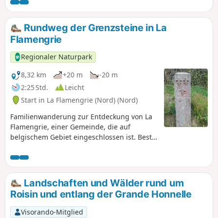
Rundweg der Grenzsteine in La
Flamengrie
Regionaler Naturpark
8,32 km
+20 m
-20 m
2:25 Std.
Leicht
Start in La Flamengrie (Nord) (Nord)
Familienwanderung zur Entdeckung von La
Flamengrie, einer Gemeinde, die auf
belgischem Gebiet eingeschlossen ist. Beste
Jahreszeit: April bis September.
Landschaften und Wälder rund um
Roisin und entlang der Grande Honnelle
Visorando-Mitglied