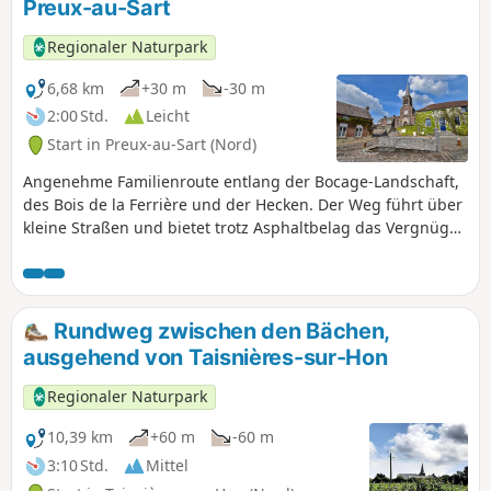
Preux-au-Sart
Regionaler Naturpark
6,68 km
+30 m
-30 m
2:00 Std.
Leicht
Start in Preux-au-Sart (Nord)
Angenehme Familienroute entlang der Bocage-Landschaft,
des Bois de la Ferrière und der Hecken. Der Weg führt über
kleine Straßen und bietet trotz Asphaltbelag das Vergnügen
einer Wanderung auf dem Land.
Rundweg zwischen den Bächen,
ausgehend von Taisnières-sur-Hon
Regionaler Naturpark
10,39 km
+60 m
-60 m
3:10 Std.
Mittel