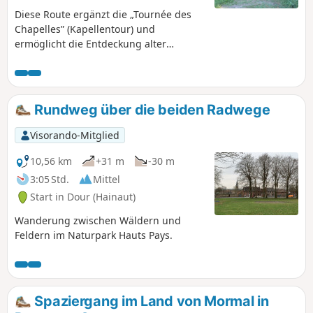
Diese Route ergänzt die „Tournée des
Chapelles” (Kapellentour) und
ermöglicht die Entdeckung alter
landwirtschaftlicher Maschinen. Durch
ihr Thema verbindet sie verschiedene
Generationen. Historische und ländliche
Route: Blaue Steine und Rednerpulte
Rundweg über die beiden Radwege
aus dem Anfang des letzten
Jahrhunderts, die an offiziellen Orten
Visorando-Mitglied
und auch bei Privatpersonen aufgestellt
sind, erinnern an die
10,56 km
+31 m
-30 m
Wirtschaftsgeschichte des Dorfes
3:05 Std.
Mittel
zwischen Stein und Heckenlandschaft.
Start in Dour (Hainaut)
Wanderung zwischen Wäldern und
Feldern im Naturpark Hauts Pays.
Spaziergang im Land von Mormal in