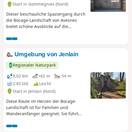
Start in Gommegnies (Nord)
Dieser beschauliche Spaziergang durch
die Bocage-Landschaft von Avesnes
bietet schöne Ausblicke auf die
bewaldete und hügelige Landschaft.
Das ländliche und bäuerliche Leben
offenbart sich nach und nach beim
Durchqueren der typischen Weiler. Es
Umgebung von Jenlain
ist ein schöner, ruhiger Ausflug, der je
nach Jahreszeit in den Farben des
Regionaler Naturpark
Herbstes oder der Feldblumen und des
Frühlings erstrahlt.
9,02 km
+62 m
-54 m
2:45 Std.
Leicht
Start in Jenlain (Nord)
Diese Route im Herzen der Bocage-
Landschaft ist für Familien und
Wanderanfänger geeignet. Sie führt
über Feldwege, kleine Straßen und
Wiesenwege.