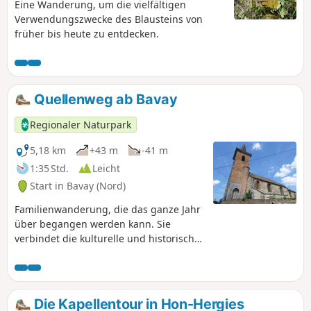
Eine Wanderung, um die vielfältigen
Verwendungszwecke des Blausteins von
früher bis heute zu entdecken.
Quellenweg ab Bavay
Regionaler Naturpark
5,18 km
+43 m
-41 m
1:35 Std.
Leicht
Start in Bavay (Nord)
Familienwanderung, die das ganze Jahr
über begangen werden kann. Sie
verbindet die kulturelle und historische
Erkundung des Ortes Bavay mit einer
Route entlang von Quellen und
Wasserläufen, die sich durch einen
ausgeprägten Naturcharakter
Die Kapellentour in Hon-Hergies