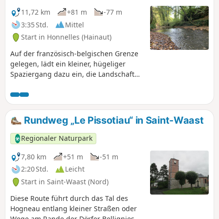
11,72 km
+81 m
-77 m
3:35 Std.
Mittel
Start in Honnelles (Hainaut)
Auf der französisch-belgischen Grenze
gelegen, lädt ein kleiner, hügeliger
Spaziergang dazu ein, die Landschaft
und Wälder rund um Roisin zu
entdecken. Ein Teil der Strecke folgt
dem Lauf der Grande Honnelle, einem
charmanten Bach. Die Strecke führt
Rundweg „Le Pissotiau“ in Saint-Waast
auch am berühmten „Caillou qui Bique”
vorbei.
Regionaler Naturpark
7,80 km
+51 m
-51 m
2:20 Std.
Leicht
Start in Saint-Waast (Nord)
Diese Route führt durch das Tal des
Hogneau entlang kleiner Straßen oder
Wege am Rande der Dörfer Bellignies