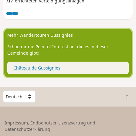
XIV. errichteten Verteidigungsanlagen.
Mehr Wandertouren Gussignies
Schau dir die Point of Interest an, die es in dieser
Gemeinde gibt:
Château de Gussignies
W
Z
ä
u
h
r
l
ü
e
Impressum, Endbenutzer-Lizenzvertrag und
c
e
Datenschutzerklärung
k
i