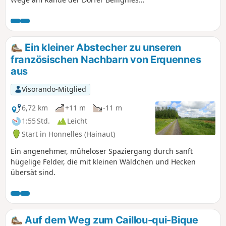
und Gussignies.
Ein kleiner Abstecher zu unseren
französischen Nachbarn von Erquennes
aus
Visorando-Mitglied
6,72 km
+11 m
-11 m
1:55 Std.
Leicht
Start in Honnelles (Hainaut)
Ein angenehmer, müheloser Spaziergang durch sanft
hügelige Felder, die mit kleinen Wäldchen und Hecken
übersät sind.
Auf dem Weg zum Caillou-qui-Bique