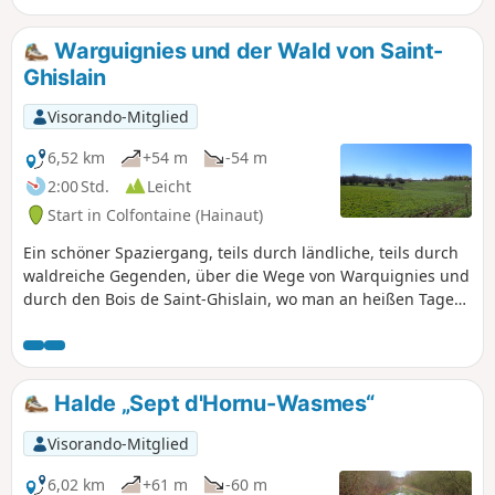
diesem Weg, der von Stacheldraht
durchzogen ist, siehe Hinweise weiter
Warguignies und der Wald von Saint-
unten.
Ghislain
Visorando-Mitglied
6,52 km
+54 m
-54 m
2:00 Std.
Leicht
Start in Colfontaine (Hainaut)
Ein schöner Spaziergang, teils durch ländliche, teils durch
waldreiche Gegenden, über die Wege von Warquignies und
durch den Bois de Saint-Ghislain, wo man an heißen Tagen
die Kühle des Ruisseau d’Elwasmes genießen kann.
Bemerkenswert ist, dass der Bois de Saint-Ghislain
seltsamerweise zwischen Dour und Warquignies liegt.
Halde „Sept d'Hornu-Wasmes“
Visorando-Mitglied
6,02 km
+61 m
-60 m