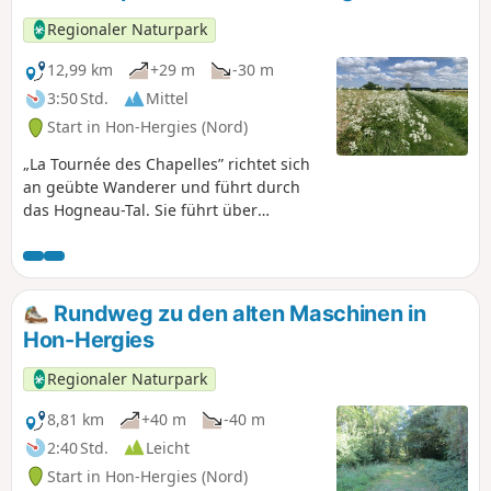
auszeichnet.
Regionaler Naturpark
12,99 km
+29 m
-30 m
3:50 Std.
Mittel
Start in Hon-Hergies (Nord)
„La Tournée des Chapelles” richtet sich
an geübte Wanderer und führt durch
das Hogneau-Tal. Sie führt über
Feldwege und kleine Straßen und
verbindet die Weiler Hon und Hergies.
Rundweg zu den alten Maschinen in
Hon-Hergies
Regionaler Naturpark
8,81 km
+40 m
-40 m
2:40 Std.
Leicht
Start in Hon-Hergies (Nord)