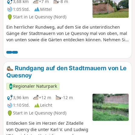
3,68 km
+7 m
-8 m
1:05 Std.
Mittel
Start in Le Quesnoy (Nord)
Ein herrlicher Rundweg, auf dem Sie die unterirdischen
Gänge der Stadtmauern von Le Quesnoy mal von oben, mal
von unten sowie die Gärten entdecken können. Nehmen Sie
eine Taschenlampe mit.
Rundgang auf den Stadtmauern von Le
Quesnoy
Regionaler Naturpark
3,96 km
+12 m
-12 m
1:10 Std.
Leicht
Start in Le Quesnoy (Nord)
Entdecken Sie im Herzen der Zitadelle
von Quercy die unter Karl V. und Ludwig