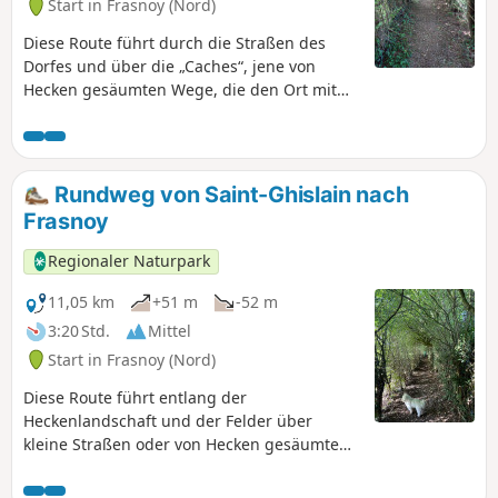
Start in Frasnoy (Nord)
Diese Route führt durch die Straßen des
Dorfes und über die „Caches“, jene von
Hecken gesäumten Wege, die den Ort mit
den Weiden verbinden. Die RD 942 wird auf
einer Länge von 400 m entlanggeführt,
seien Sie vorsichtig. Bei Regenwetter ist das
Tragen von wasserdichten Schuhen
Rundweg von Saint-Ghislain nach
erforderlich.
Frasnoy
Regionaler Naturpark
11,05 km
+51 m
-52 m
3:20 Std.
Mittel
Start in Frasnoy (Nord)
Diese Route führt entlang der
Heckenlandschaft und der Felder über
kleine Straßen oder von Hecken gesäumte
Wege. Anmerkung des Moderators vom
06.07.2021: Achtung! Mögliche Gefahr auf