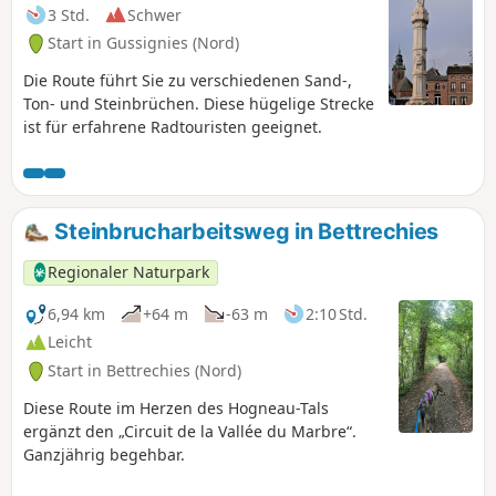
3 Std.
Schwer
Start in Gussignies (Nord)
Die Route führt Sie zu verschiedenen Sand-,
Ton- und Steinbrüchen. Diese hügelige Strecke
ist für erfahrene Radtouristen geeignet.
Steinbrucharbeitsweg in Bettrechies
Regionaler Naturpark
6,94 km
+64 m
-63 m
2:10 Std.
Leicht
Start in Bettrechies (Nord)
Diese Route im Herzen des Hogneau-Tals
ergänzt den „Circuit de la Vallée du Marbre“.
Ganzjährig begehbar.