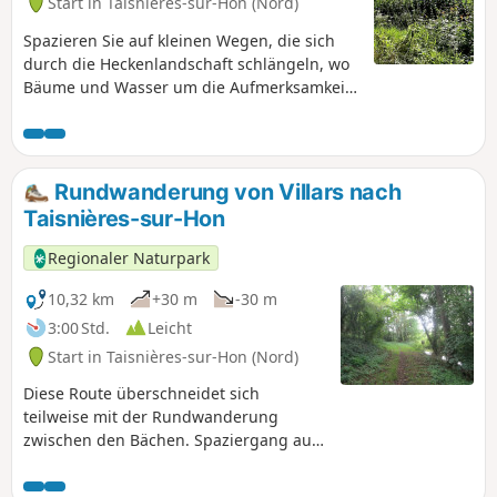
Start in Taisnières-sur-Hon (Nord)
Spazieren Sie auf kleinen Wegen, die sich
durch die Heckenlandschaft schlängeln, wo
Bäume und Wasser um die Aufmerksamkeit
buhlen und Sie die Vielfalt der natürlichen
Lebensräume entdecken können.
Rundwanderung von Villars nach
Taisnières-sur-Hon
Regionaler Naturpark
10,32 km
+30 m
-30 m
3:00 Std.
Leicht
Start in Taisnières-sur-Hon (Nord)
Diese Route überschneidet sich
teilweise mit der Rundwanderung
zwischen den Bächen. Spaziergang auf
kleinen Wegen, die sich durch die
Heckenlandschaft schlängeln, wo