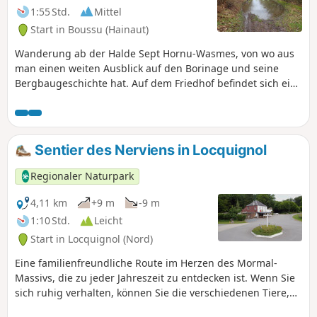
1:55 Std.
Mittel
Start in Boussu (Hainaut)
Wanderung ab der Halde Sept Hornu-Wasmes, von wo aus
man einen weiten Ausblick auf den Borinage und seine
Bergbaugeschichte hat. Auf dem Friedhof befindet sich ein
ungewöhnliches Grabdenkmal in Form eines Klaviers.
Wege, stillgelegte Straßen, der RAVel und Wanderwege
bilden diese Strecke, die bis auf den Aufstieg zur Halde
keine Schwierigkeiten bereitet. Ein Wanderstock kann für
Sentier des Nerviens in Locquignol
den Aufstieg nützlich sein; bei Regenwetter können sich auf
dem Weg entlang der N550 große Pfützen bilden – tragen
Regionaler Naturpark
Sie unter solchen Bedingungen wasserdichte Schuhe.
4,11 km
+9 m
-9 m
1:10 Std.
Leicht
Start in Locquignol (Nord)
Eine familienfreundliche Route im Herzen des Mormal-
Massivs, die zu jeder Jahreszeit zu entdecken ist. Wenn Sie
sich ruhig verhalten, können Sie die verschiedenen Tiere,
die das Massiv bevölkern, leichter beobachten. Vergessen