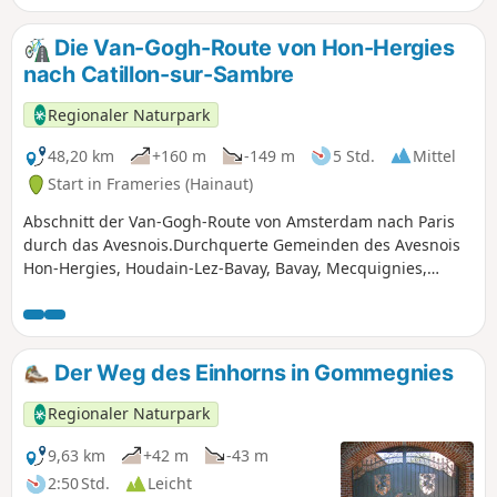
Bäume und Wasser um die
Aufmerksamkeit wetteifern und man die
Die Van-Gogh-Route von Hon-Hergies
Vielfalt der Naturlandschaften
nach Catillon-sur-Sambre
entdecken kann.
Regionaler Naturpark
48,20 km
+160 m
-149 m
5 Std.
Mittel
Start in Frameries (Hainaut)
Abschnitt der Van-Gogh-Route von Amsterdam nach Paris
durch das Avesnois.Durchquerte Gemeinden des Avesnois
Hon-Hergies, Houdain-Lez-Bavay, Bavay, Mecquignies,
Obies, Locquignol, Landrecies, Ors, Catillon-sur-Sambre.
Der Weg des Einhorns in Gommegnies
Regionaler Naturpark
9,63 km
+42 m
-43 m
2:50 Std.
Leicht