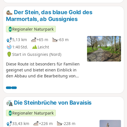
Der Stein, das blaue Gold des
Marmortals, ab Gussignies
Regionaler Naturpark
5,13 km
+65 m
-63 m
1:40 Std.
Leicht
Start in Gussignies (Nord)
Diese Route ist besonders für Familien
geeignet und bietet einen Einblick in
den Abbau und die Bearbeitung von
Stein.
Die Steinbrüche von Bavaisis
Regionaler Naturpark
33,43 km
+226 m
-228 m