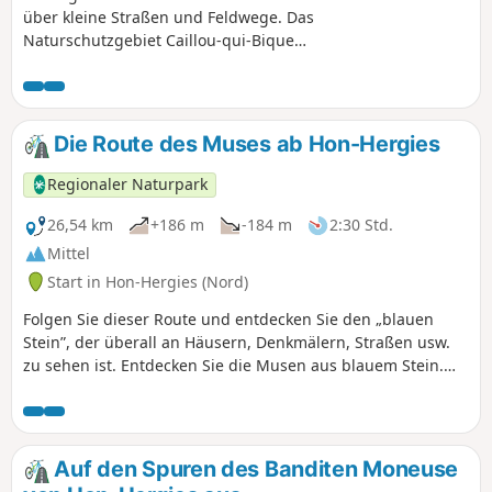
Narzissen oder Hyazinthen, die zu Beginn
über kleine Straßen und Feldwege. Das
des Frühlings nacheinander zu Tausenden
Naturschutzgebiet Caillou-qui-Bique
blühen!
fordert zu respektvollem Verhalten auf.
Die Route des Muses ab Hon-Hergies
Regionaler Naturpark
26,54 km
+186 m
-184 m
2:30 Std.
Mittel
Start in Hon-Hergies (Nord)
Folgen Sie dieser Route und entdecken Sie den „blauen
Stein”, der überall an Häusern, Denkmälern, Straßen usw.
zu sehen ist. Entdecken Sie die Musen aus blauem Stein.
Diese Tour verläuft größtenteils auf dem Radwegenetz
„Réseau points nœuds vélo”.
Auf den Spuren des Banditen Moneuse