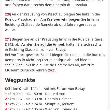
und folgen dann rechts dem Chemin du Pissotiau.
(
20
) An der Kreuzung von Pissotiau biegen Sie links in die
Rue du Pissotiau ein. Am Kreisverkehr biegen Sie links in
Richtung Château de Rametz ab und fahren geradeaus
weiter.
(
21
) Biegen Sie an der Kreuzung links in die Rue de la Gare,
D942, ab.
Achten Sie auf die Ampel
. Halten Sie sich rechts
in Richtung Stadtzentrum von Bavay.
Bei Vorfahrt-gewährt-Schild biegen Sie rechts in die Rue des
Remparts in Richtung Forum antique ab und biegen
schließlich links in die Rue de Gommeries ab, um zum
Museum zurückzukehren (
S/Z
).
Wegpunkte
S/Z
: km 0 - alt. 144 m - Antikes Forum von Bavay
1
: km 0.49 - alt. 150 m - Route d'Hon
2
: km 1.87 - alt. 139 m - Chemin Delmer.
3
: km 2.65 - alt. 124 m - Skulptur „Torsion”
4
: km 3.25 - alt. 135 m - Weg von Bréaugies.