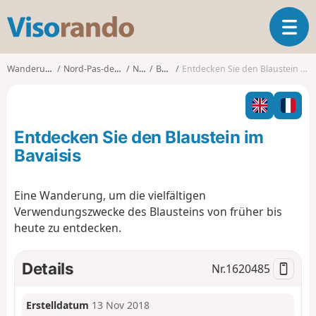
V
T
i
o
s
g
o
Wanderungen
Nord-Pas-de-Calais
Nord
Bavay
Entdecken Sie den Blaustein im Bavaisis
g
r
l
a
e
n
n
d
Entdecken Sie den Blaustein im
a
o
v
Bavaisis
i
g
Eine Wanderung, um die vielfältigen
a
Verwendungszwecke des Blausteins von früher bis
t
i
heute zu entdecken.
o
n
Details
Nr.
1620485
Erstelldatum
13 Nov 2018