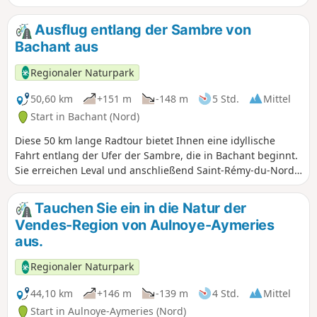
Obies, Locquignol, Landrecies, Ors, Catillon-sur-Sambre.
Ausflug entlang der Sambre von
Bachant aus
Regionaler Naturpark
50,60 km
+151 m
-148 m
5 Std.
Mittel
Start in Bachant (Nord)
Diese 50 km lange Radtour bietet Ihnen eine idyllische
Fahrt entlang der Ufer der Sambre, die in Bachant beginnt.
Sie erreichen Leval und anschließend Saint-Rémy-du-Nord,
während Sie durch friedliche und grüne Landschaften
fahren. Die Route führt Sie zum Hafen von Hautmont, der
Tauchen Sie ein in die Natur der
sich perfekt für eine gesellige Pause am Wasser eignet.
Vendes-Region von Aulnoye-Aymeries
Eine ideale Rundtour, um Entspannung, Natur und die
aus.
lokale Flora und Fauna zu verbinden.
Regionaler Naturpark
44,10 km
+146 m
-139 m
4 Std.
Mittel
Start in Aulnoye-Aymeries (Nord)