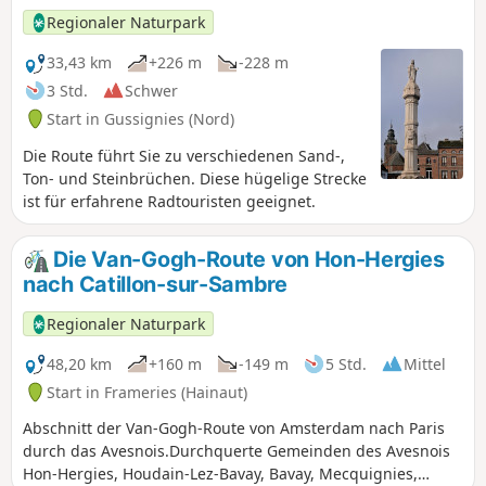
Regionaler Naturpark
33,43 km
+226 m
-228 m
3 Std.
Schwer
Start in Gussignies (Nord)
Die Route führt Sie zu verschiedenen Sand-,
Ton- und Steinbrüchen. Diese hügelige Strecke
ist für erfahrene Radtouristen geeignet.
Die Van-Gogh-Route von Hon-Hergies
nach Catillon-sur-Sambre
Regionaler Naturpark
48,20 km
+160 m
-149 m
5 Std.
Mittel
Start in Frameries (Hainaut)
Abschnitt der Van-Gogh-Route von Amsterdam nach Paris
durch das Avesnois.Durchquerte Gemeinden des Avesnois
Hon-Hergies, Houdain-Lez-Bavay, Bavay, Mecquignies,