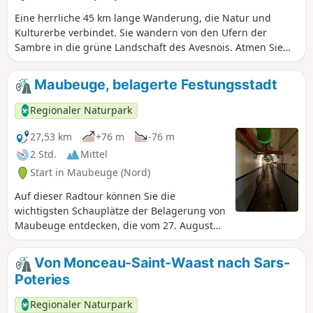
Eine herrliche 45 km lange Wanderung, die Natur und
Kulturerbe verbindet. Sie wandern von den Ufern der
Sambre in die grüne Landschaft des Avesnois. Atmen Sie
zwischen der Fauna und Flora und den typischen
Landschaften des Avesnois tief durch!
Maubeuge, belagerte Festungsstadt
Regionaler Naturpark
27,53 km
+76 m
-76 m
2 Std.
Mittel
Start in Maubeuge (Nord)
Auf dieser Radtour können Sie die
wichtigsten Schauplätze der Belagerung von
Maubeuge entdecken, die vom 27. August
bis zum 8. September 1914 stattfand. Zwar
hält diese Belagerung mehrere Tage lang
Von Monceau-Saint-Waast nach Sars-
Zehntausende deutscher Soldaten fest, die
Poteries
nicht an der Schlacht an der Marne
teilnehmen können, doch endet sie mit einer
Regionaler Naturpark