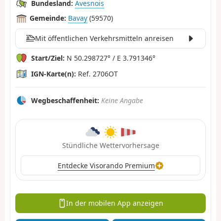
Bundesland:
Avesnois
Gemeinde:
Bavay
(59570)
Mit öffentlichen Verkehrsmitteln anreisen
Start/Ziel:
N 50.298727° / E 3.791346°
IGN-Karte(n):
Ref. 2706OT
Wegbeschaffenheit:
Keine Angabe
Stündliche Wettervorhersage
Entdecke Visorando Premium
In der mobilen App anzeigen