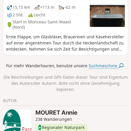
schweren Niederlage für Frankreich, mit
mehr als 40.000 Gefangenen, was einem
15,15 km
+113 m
-62 m
Zehntel aller französischen Gefangenen des
2 Std.
Leicht
gesamten Ersten Weltkriegs entspricht.
Start in Monceau-Saint-Waast
(Nord)
Erste Etappe, um Glasbläser, Brauereien und Käsehersteller
auf einer angenehmen Tour durch die Heckenlandschaft zu
entdecken. Nehmen Sie sich Zeit für Besichtigungen und
planen Sie einen zweitägigen Aufenthalt ein.
Für mehr Wandertouren, benutze unsere
Suchmaschine
.
Die Beschreibungen und GPX-Daten dieser Tour sind Eigentum
des Autors/der Autorin. Bitte nicht ohne Genehmigung
kopieren.
AUTOR
MOURET Annie
238 Wanderungen
Regionaler Naturpark