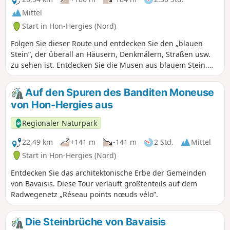
Mittel
Start in Hon-Hergies (Nord)
Folgen Sie dieser Route und entdecken Sie den „blauen
Stein”, der überall an Häusern, Denkmälern, Straßen usw.
zu sehen ist. Entdecken Sie die Musen aus blauem Stein.
Diese Tour verläuft größtenteils auf dem Radwegenetz
„Réseau points nœuds vélo”.
Auf den Spuren des Banditen Moneuse
von Hon-Hergies aus
Regionaler Naturpark
22,49 km
+141 m
-141 m
2 Std.
Mittel
Start in Hon-Hergies (Nord)
Entdecken Sie das architektonische Erbe der Gemeinden
von Bavaisis. Diese Tour verläuft größtenteils auf dem
Radwegenetz „Réseau points nœuds vélo”.
Die Steinbrüche von Bavaisis