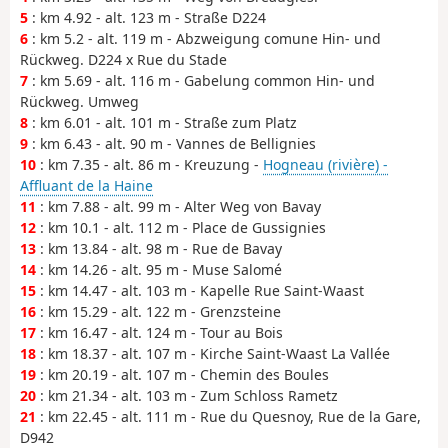
5
: km 4.92 - alt. 123 m - Straße D224
6
: km 5.2 - alt. 119 m - Abzweigung comune Hin- und
Rückweg. D224 x Rue du Stade
7
: km 5.69 - alt. 116 m - Gabelung common Hin- und
Rückweg. Umweg
8
: km 6.01 - alt. 101 m - Straße zum Platz
9
: km 6.43 - alt. 90 m - Vannes de Bellignies
10
: km 7.35 - alt. 86 m - Kreuzung -
Hogneau (rivière) -
Affluant de la Haine
11
: km 7.88 - alt. 99 m - Alter Weg von Bavay
12
: km 10.1 - alt. 112 m - Place de Gussignies
13
: km 13.84 - alt. 98 m - Rue de Bavay
14
: km 14.26 - alt. 95 m - Muse Salomé
15
: km 14.47 - alt. 103 m - Kapelle Rue Saint-Waast
16
: km 15.29 - alt. 122 m - Grenzsteine
17
: km 16.47 - alt. 124 m - Tour au Bois
18
: km 18.37 - alt. 107 m - Kirche Saint-Waast La Vallée
19
: km 20.19 - alt. 107 m - Chemin des Boules
20
: km 21.34 - alt. 103 m - Zum Schloss Rametz
21
: km 22.45 - alt. 111 m - Rue du Quesnoy, Rue de la Gare,
D942