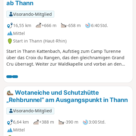
ab Thann
Visorando-Mitglied
16,55 km
+666 m
-658 m
6:40 Std.
Mittel
Start in Thann (Haut-Rhin)
Start in Thann Kattenbach, Aufstieg zum Camp Turenne
über das Croix du Rangen, das den gleichnamigen Grand
Cru überragt. Weiter zur Waldkapelle und vorbei an den
Schutzhütten Rehbrunnel, in der Nähe der Wotaneiche und
des Becherkopfs, bis zum Denkmal von Camp Turenne,
dann auf dem Hinweg und zurück zum Rocher Ostein,
einem herrlichen Aussichtspunkt über das Thur-Tal und die
Wotaneiche und Schutzhütte
benachbarten Vogesen-Gipfel. Abstieg über das Camp des
„Rehbrunnel“ am Ausgangspunkt in Thann
Pyramides, die Place des Canaris und den Aussichtspunkt
Roche Albert, gefolgt vom Grünen Weg entlang der Thur
Visorando-Mitglied
und Aufstieg nach Engelbourg (Œil de la Sorcière), um den
Blick auf Thann zu genießen.
6,64 km
+388 m
-390 m
3:00 Std.
Mittel