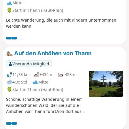
Mittel
Start in Thann (Haut-Rhin)
Leichte Wanderung, die auch mit Kindern unternommen
werden kann.
Auf den Anhöhen von Thann
Visorando-Mitglied
11,78 km
+434 m
-428 m
4:35 Std.
Mittel
Start in Thann (Haut-Rhin)
Schöne, schattige Wanderung in einem
wunderschönen Wald, der Sie auf die
Anhöhen von Thann führt.Von dort aus
erstreckt sich ein beeindruckendes
Panorama über die Ebene des Elsass