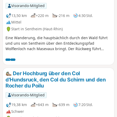
Visorando-Mitglied
13,50 km
+220 m
-216 m
4:30 Std.
Mittel
Start in Sentheim (Haut-Rhin)
Eine Wanderung, die hauptsächlich durch den Wald führt
und uns von Sentheim über den Entdeckungspfad
Wolflenloch nach Masevaux bringt. Der Rückweg führt
entlang der Doller vorbei an der Höhle Hohenstein und der
Kapelle Sainte-Anne.
Der Hochburg über den Col
d'Hundsruck, den Col du Schirm und den
Rocher du Poilu
Visorando-Mitglied
19,38 km
+643 m
-639 m
7:20 Std.
Schwer