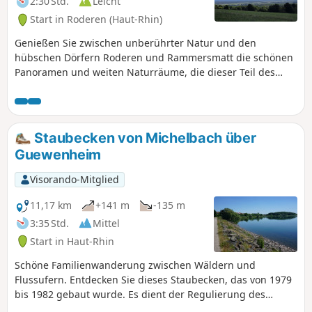
2:30 Std.
Leicht
Start in Roderen (Haut-Rhin)
Genießen Sie zwischen unberührter Natur und den
hübschen Dörfern Roderen und Rammersmatt die schönen
Panoramen und weiten Naturräume, die dieser Teil des
Elsass zu bieten hat. Abwechslungsreicher Spaziergang
zwischen Feldern, Obstgärten, Nutztieren usw.
Staubecken von Michelbach über
Guewenheim
Visorando-Mitglied
11,17 km
+141 m
-135 m
3:35 Std.
Mittel
Start in Haut-Rhin
Schöne Familienwanderung zwischen Wäldern und
Flussufern. Entdecken Sie dieses Staubecken, das von 1979
bis 1982 gebaut wurde. Es dient der Regulierung des
Grundwassers und sichert die Trinkwasserversorgung des