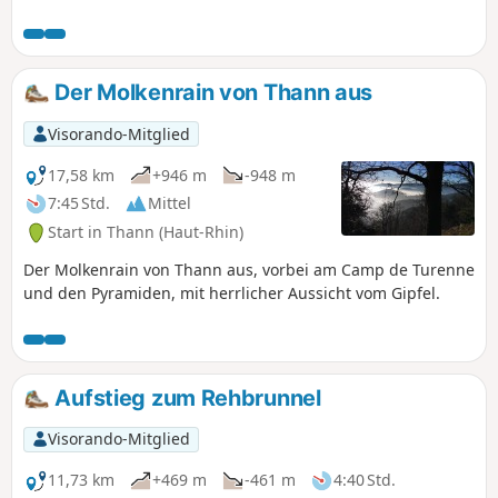
Am Eingang des Thur-Tals gelegen, bietet dieser Rundgang
die Möglichkeit, die Stadt zu besichtigen, die einen
Zwischenstopp wert ist. Zu den Sehenswürdigkeiten zählen
die Stiftskirche Saint-Thiébaut sowie der Hexenturm. Es gibt
Der Molkenrain von Thann aus
mehrere Plätze und Parks, wie den Parc Albert1er und die
Place de Lattre de Tassigny... Alles lädt also dazu ein, in
Visorando-Mitglied
dieser Stadt einen Zwischenstopp einzulegen, bevor man
weiter nach Lothringen oder ins Elsass fährt.
17,58 km
+946 m
-948 m
7:45 Std.
Mittel
Start in Thann (Haut-Rhin)
Der Molkenrain von Thann aus, vorbei am Camp de Turenne
und den Pyramiden, mit herrlicher Aussicht vom Gipfel.
Aufstieg zum Rehbrunnel
Visorando-Mitglied
11,73 km
+469 m
-461 m
4:40 Std.