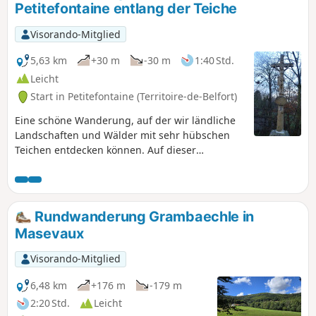
Petitefontaine entlang der Teiche
Schweizer Jura. Ideal für Wanderfreunde, die den Reichtum
der Natur und das kulturelle Erbe der Region entdecken
Visorando-Mitglied
möchten. Die Route ist ausgeschildert.
5,63 km
+30 m
-30 m
1:40 Std.
Leicht
Start in Petitefontaine (Territoire-de-Belfort)
Eine schöne Wanderung, auf der wir ländliche
Landschaften und Wälder mit sehr hübschen
Teichen entdecken können. Auf dieser
Wanderung gibt es viele Wege und nur sehr
wenig Asphalt. Die Rundwanderung ist mit
einem Roten Ring markiert.
Rundwanderung Grambaechle in
Masevaux
Visorando-Mitglied
6,48 km
+176 m
-179 m
2:20 Std.
Leicht