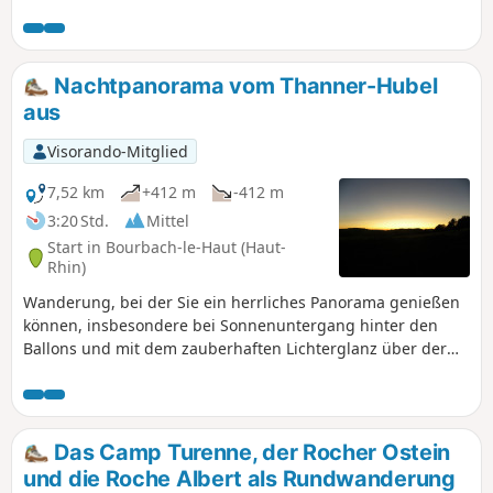
Bergbauerngasthöfe(2) übrig sind, die mit ihrem herrlichen
Blick auf die benachbarten Täler, den Süden der
elsässischen Ebene, den Jura, den Schwarzwald und die
Alpen Wanderer begeistern.
Nachtpanorama vom Thanner-Hubel
aus
Visorando-Mitglied
7,52 km
+412 m
-412 m
3:20 Std.
Mittel
Start in Bourbach-le-Haut (Haut-
Rhin)
Wanderung, bei der Sie ein herrliches Panorama genießen
können, insbesondere bei Sonnenuntergang hinter den
Ballons und mit dem zauberhaften Lichterglanz über der
elsässischen Ebene. Planen Sie den Start 2,5 Stunden vor
der offiziellen Sonnenuntergangszeit ein. Achtung, die
Rückwanderung findet bei Nacht statt, daher sollten Sie
Stirnlampen mitnehmen.
Das Camp Turenne, der Rocher Ostein
und die Roche Albert als Rundwanderung