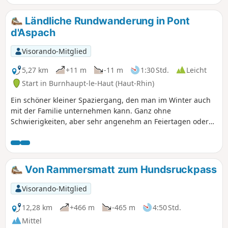
das Doller-Tal sowie das Thannerhubel- und Rossberg-
Massiv genießen kann, anschließend Abstieg über den Col
Ländliche Rundwanderung in Pont
d’Hundsruck, Durchquerung von Bourbach-le-Haut und
d'Aspach
Rückweg über den Col du Schirm.
Visorando-Mitglied
5,27 km
+11 m
-11 m
1:30 Std.
Leicht
Start in Burnhaupt-le-Haut (Haut-Rhin)
Ein schöner kleiner Spaziergang, den man im Winter auch
mit der Familie unternehmen kann. Ganz ohne
Schwierigkeiten, aber sehr angenehm an Feiertagen oder
Sonntagen, da man dann den Verkehrslärm der RN83 nicht
hört.
Von Rammersmatt zum Hundsruckpass
Visorando-Mitglied
12,28 km
+466 m
-465 m
4:50 Std.
Mittel