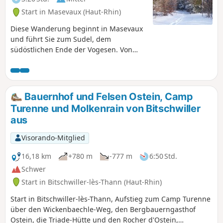
Start in Masevaux (Haut-Rhin)
Diese Wanderung beginnt in Masevaux
und führt Sie zum Sudel, dem
südöstlichen Ende der Vogesen. Von
hier aus haben Sie einen schönen Blick
auf das Gebiet von Belfort, das Jura und
die Alpen. Die Wanderung ist nicht
schwierig, es gibt nur ein paar
Bauernhof und Felsen Ostein, Camp
Höhenmeter.
Turenne und Molkenrain von Bitschwiller
aus
Visorando-Mitglied
16,18 km
+780 m
-777 m
6:50 Std.
Schwer
Start in Bitschwiller-lès-Thann (Haut-Rhin)
Start in Bitschwiller-lès-Thann, Aufstieg zum Camp Turenne
über den Wickenbaechle-Weg, den Bergbauerngasthof
Ostein, die Triade-Hütte und den Rocher d'Ostein,