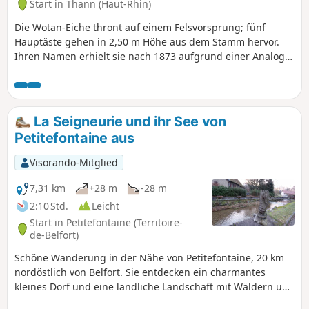
Start in Thann (Haut-Rhin)
Die Wotan-Eiche thront auf einem Felsvorsprung; fünf
Hauptäste gehen in 2,50 m Höhe aus dem Stamm hervor.
Ihren Namen erhielt sie nach 1873 aufgrund einer Analogie
zum Pferd des Gottes Wotan namens Sleipnir, das acht
Beine hatte – genau wie diese Eiche mit ihren freiliegenden
Wurzeln.
La Seigneurie und ihr See von
Petitefontaine aus
Visorando-Mitglied
7,31 km
+28 m
-28 m
2:10 Std.
Leicht
Start in Petitefontaine (Territoire-
de-Belfort)
Schöne Wanderung in der Nähe von Petitefontaine, 20 km
nordöstlich von Belfort. Sie entdecken ein charmantes
kleines Dorf und eine ländliche Landschaft mit Wäldern und
zahlreichen Teichen. Sie können einen kleinen Abstecher