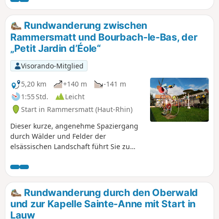
Rundwanderung zwischen
Rammersmatt und Bourbach-le-Bas, der
„Petit Jardin d’Éole“
Visorando-Mitglied
5,20 km
+140 m
-141 m
1:55 Std.
Leicht
Start in Rammersmatt (Haut-Rhin)
Dieser kurze, angenehme Spaziergang
durch Wälder und Felder der
elsässischen Landschaft führt Sie zu
einer der „technischen“
Sehenswürdigkeiten von Bourbach-le-
bas: dem „Petit Jardin d’Éole“,
bestehend aus Maschinen, die von
Rundwanderung durch den Oberwald
einer Privatperson aus
und zur Kapelle Sainte-Anne mit Start in
wiederverwerteten Teilen gebaut
Lauw
wurden und vom Wind angetrieben