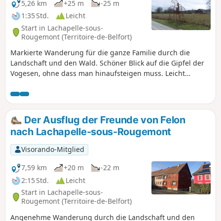
5,26 km
+25 m
-25 m
1:35 Std.
Leicht
Start in Lachapelle-sous-
Rougemont (Territoire-de-Belfort)
Markierte Wanderung für die ganze Familie durch die
Landschaft und den Wald. Schöner Blick auf die Gipfel der
Vogesen, ohne dass man hinaufsteigen muss. Leicht
erreichbar von der D83 (ehemalige N83) aus, etwa 15 km
nordöstlich von Belfort. Zahlreiche Informationstafeln
stellen das Kulturerbe, die Fauna, die Flora und die
Landschaften vor. Die Route ist mit einem „Blauen Ring“
Der Ausflug der Freunde von Felon
markiert.
nach Lachapelle-sous-Rougemont
Visorando-Mitglied
7,59 km
+20 m
-22 m
2:15 Std.
Leicht
Start in Lachapelle-sous-
Rougemont (Territoire-de-Belfort)
Angenehme Wanderung durch die Landschaft und den