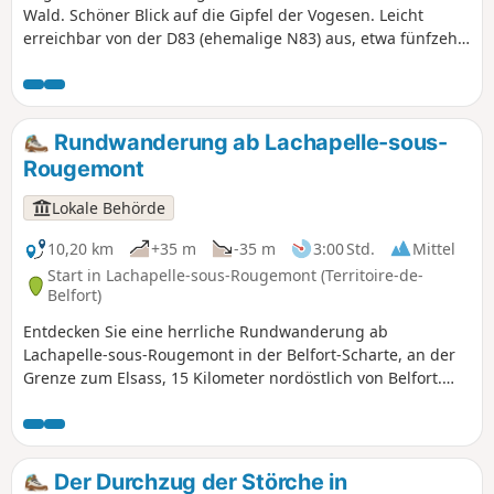
Wald. Schöner Blick auf die Gipfel der Vogesen. Leicht
erreichbar von der D83 (ehemalige N83) aus, etwa fünfzehn
Kilometer nordöstlich von Belfort. Zahlreiche
Informationstafeln geben Einblicke in das Kulturerbe, die
Tier- und Pflanzenwelt sowie die Landschaften. Die Route ist
mit einem Roten Ring markiert.
Rundwanderung ab Lachapelle-sous-
Rougemont
Lokale Behörde
10,20 km
+35 m
-35 m
3:00 Std.
Mittel
Start in Lachapelle-sous-Rougemont (Territoire-de-
Belfort)
Entdecken Sie eine herrliche Rundwanderung ab
Lachapelle-sous-Rougemont in der Belfort-Scharte, an der
Grenze zum Elsass, 15 Kilometer nordöstlich von Belfort.
Bewundern Sie die Landschaft mit ihren Feldern, Wiesen
und herrlichen Wäldern, ohne die Storchennester in
Petitefontaine zu vergessen. Am Lac de la Seigneurie
können Sie eine Rast einlegen. Genießen Sie die
Der Durchzug der Störche in
außergewöhnliche Aussicht auf die Südvogesen und das