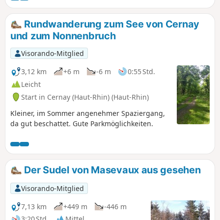
Wanderung ist über den Bahnhof
Niederbruck Centre erreichbar.
Rundwanderung zum See von Cernay
und zum Nonnenbruch
Visorando-Mitglied
3,12 km
+6 m
-6 m
0:55 Std.
Leicht
Start in Cernay (Haut-Rhin) (Haut-Rhin)
Kleiner, im Sommer angenehmer Spaziergang,
da gut beschattet. Gute Parkmöglichkeiten.
Der Sudel von Masevaux aus gesehen
Visorando-Mitglied
7,13 km
+449 m
-446 m
3:20 Std.
Mittel