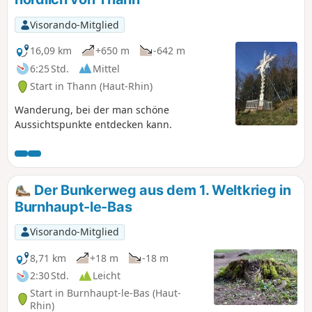
durch die Weinberge geht, wobei man den herrlichen
Ausblick auf Thann und das Thur-Tal genießen kann.
Visorando-Mitglied
16,09 km
+650 m
-642 m
6:25 Std.
Mittel
Start in Thann (Haut-Rhin)
Wanderung, bei der man schöne
Aussichtspunkte entdecken kann.
Der Bunkerweg aus dem 1. Weltkrieg in
Burnhaupt-le-Bas
Visorando-Mitglied
8,71 km
+18 m
-18 m
2:30 Std.
Leicht
Start in Burnhaupt-le-Bas (Haut-
Rhin)