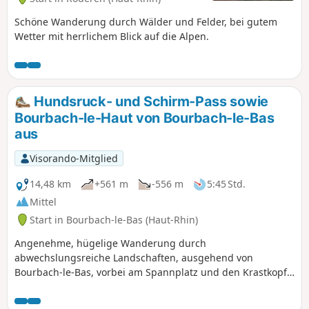
Schöne Wanderung durch Wälder und Felder, bei gutem
Wetter mit herrlichem Blick auf die Alpen.
Hundsruck- und Schirm-Pass sowie
Bourbach-le-Haut von Bourbach-le-Bas
aus
Visorando-Mitglied
14,48 km
+561 m
-556 m
5:45 Std.
Mittel
Start in Bourbach-le-Bas (Haut-Rhin)
Angenehme, hügelige Wanderung durch
abwechslungsreiche Landschaften, ausgehend von
Bourbach-le-Bas, vorbei am Spannplatz und den Krastkopf-
Gräbern, nahe dem Gipfel des Kohlbergs, weiter zum
Nationaldenkmal der Stoßtruppen, wo man den Blick auf