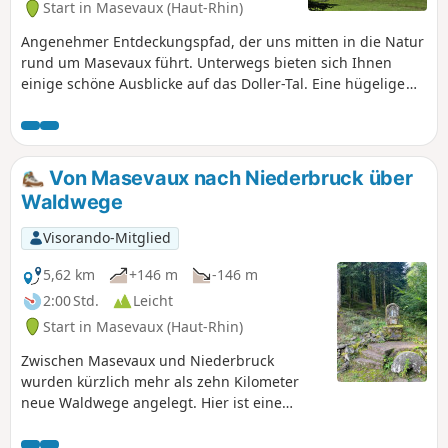
Start in Masevaux (Haut-Rhin)
Angenehmer Entdeckungspfad, der uns mitten in die Natur
rund um Masevaux führt. Unterwegs bieten sich Ihnen
einige schöne Ausblicke auf das Doller-Tal. Eine hügelige
Rundwanderung im Herzen des Waldes.
Von Masevaux nach Niederbruck über
Waldwege
Visorando-Mitglied
5,62 km
+146 m
-146 m
2:00 Std.
Leicht
Start in Masevaux (Haut-Rhin)
Zwischen Masevaux und Niederbruck
wurden kürzlich mehr als zehn Kilometer
neue Waldwege angelegt. Hier ist eine
kleine, schöne Strecke von etwa 6 km, die
teilweise über diese neuen Wege führt... Die