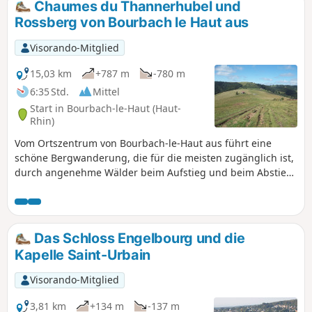
Chaumes du Thannerhubel und
Rossberg von Bourbach le Haut aus
Visorando-Mitglied
15,03 km
+787 m
-780 m
6:35 Std.
Mittel
Start in Bourbach-le-Haut (Haut-
Rhin)
Vom Ortszentrum von Bourbach-le-Haut aus führt eine
schöne Bergwanderung, die für die meisten zugänglich ist,
durch angenehme Wälder beim Aufstieg und beim Abstieg
zu den Bergkämmen des Thannerhubel und des Rossbergs,
von wo aus man herrliche 360°-Ausblicke auf die Berner
Alpen (Eiger, Mönch, Jungfrau...) sogar das Mont-Blanc-
Massiv, den Schwarzwald und das Vogesenmassiv (Grand
Das Schloss Engelbourg und die
Ballon, Markstein...)
Kapelle Saint-Urbain
Visorando-Mitglied
3,81 km
+134 m
-137 m