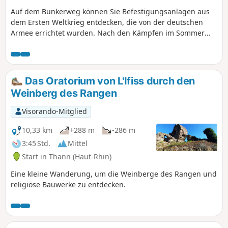
Auf dem Bunkerweg können Sie Befestigungsanlagen aus
dem Ersten Weltkrieg entdecken, die von der deutschen
Armee errichtet wurden. Nach den Kämpfen im Sommer
und Herbst 1914 stabilisierte sich die Front im Oberelsass
auf der Linie Cernay-Dannemarie. Der Gemeindebann von
Burnhaupt-le-Bas bleibt auf deutscher Seite. Im Dezember
1914 und Januar 1915 zerschellten die französischen
Das Oratorium von L'Ifiss durch den
Offensiven in diesem Sektor regelmäßig an den deutschen
Weinberg des Rangen
Linien und forderten zahlreiche Opfer.
Visorando-Mitglied
10,33 km
+288 m
-286 m
3:45 Std.
Mittel
Start in Thann (Haut-Rhin)
Eine kleine Wanderung, um die Weinberge des Rangen und
religiöse Bauwerke zu entdecken.