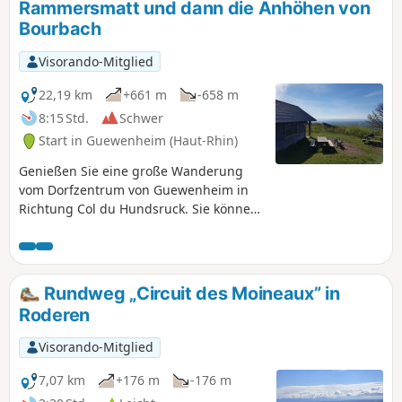
Rammersmatt und dann die Anhöhen von
Bourbach
Visorando-Mitglied
22,19 km
+661 m
-658 m
8:15 Std.
Schwer
Start in Guewenheim (Haut-Rhin)
Genießen Sie eine große Wanderung
vom Dorfzentrum von Guewenheim in
Richtung Col du Hundsruck. Sie können
die schöne Aussicht auf die Ebene, den
Michelbachsee und die Höhen von
Bourbach genießen und im Chalet du
Hochburg in Rammersmatt eine
Rundweg „Circuit des Moineaux” in
Mahlzeit einnehmen. Bei schönem
Roderen
Wetter können Sie hoffentlich die
schneebedeckten Berge der Alpen
Visorando-Mitglied
sehen.
7,07 km
+176 m
-176 m