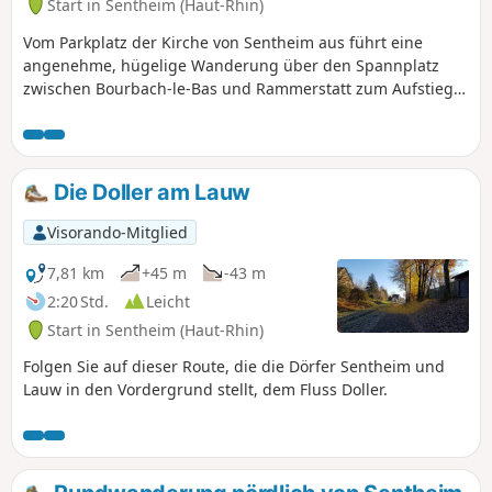
Start in Sentheim (Haut-Rhin)
Vom Parkplatz der Kirche von Sentheim aus führt eine
angenehme, hügelige Wanderung über den Spannplatz
zwischen Bourbach-le-Bas und Rammerstatt zum Aufstieg
zum Col d'Hundsruck über die Schutzhütte Hochburg, von
wo aus man bei schönem Wetter einen herrlichen Blick auf
die Schweizer Jura und die Berner Alpen genießen kann.
Anschließend Abstieg nach Bourbach-le-Haut, vorbei am
Die Doller am Lauw
Col du Schirm und Aufstieg zum Rocher du Poilu, um trotz
des etwas dichten Waldes die herrliche Aussicht zu
Visorando-Mitglied
genießen, bevor es über die Chapelle des Mineurs und
einen Teil des Geologischen Pfades und Hasenwaldes
7,81 km
+45 m
-43 m
zurück nach Sentheim geht.
2:20 Std.
Leicht
Start in Sentheim (Haut-Rhin)
Folgen Sie auf dieser Route, die die Dörfer Sentheim und
Lauw in den Vordergrund stellt, dem Fluss Doller.