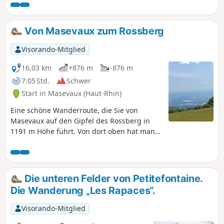
machen, um den Lac de la Seigneurie zu bewundern. Die
Wanderung ist mit einem grünen Ring markiert.
Von Masevaux zum Rossberg
Visorando-Mitglied
16,03 km
+876 m
-876 m
7:05 Std.
Schwer
Start in Masevaux (Haut-Rhin)
Eine schöne Wanderroute, die Sie von
Masevaux auf den Gipfel des Rossberg in
1191 m Höhe führt. Von dort oben hat man
einen herrlichen Blick auf die Vogesen, die
elsässische Ebene, den Schwarzwald, den
Jura und die Alpen. Der Höhenunterschied
ist beträchtlich, aber die Strecke weist keine
Die unteren Felder von Petitefontaine.
weiteren Schwierigkeiten auf.
Die Wanderung „Les Rapaces“.
Visorando-Mitglied