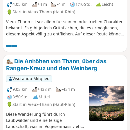
4,05 km
+4 m
-4 m
1:10 Std.
Leicht
Start in Vieux-Thann (Haut-Rhin)
Vieux-Thann ist vor allem für seinen industriellen Charakter
bekannt. Es gibt jedoch Grünflächen, die es ermöglichen,
diesem Aspekt völlig zu entfliehen. Auf dieser Route können
Sie sie alle entdecken. Die Wanderung führt an der Kirche
Saint-Dominique und der Place Bernard Thierry-Mieg sowie
am Espace Rammersweier vorbei. Weitere
Sehenswürdigkeiten auf dieser Route sind das Rathaus
Die Anhöhen von Thann, über das
sowie die Place Scherrer.
Rangen-Kreuz und den Weinberg
Visorando-Mitglied
9,03 km
+438 m
-434 m
3:50 Std.
Mittel
Start in Vieux-Thann (Haut-Rhin)
Diese Wanderung führt durch
Laubwälder und eine felsige
Landschaft, was im Vogesenmassiv eher