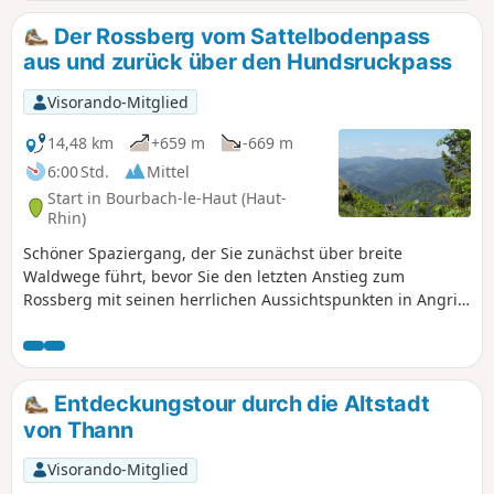
und den Schweizer Jura.
Der Rossberg vom Sattelbodenpass
aus und zurück über den Hundsruckpass
Visorando-Mitglied
14,48 km
+659 m
-669 m
6:00 Std.
Mittel
Start in Bourbach-le-Haut (Haut-
Rhin)
Schöner Spaziergang, der Sie zunächst über breite
Waldwege führt, bevor Sie den letzten Anstieg zum
Rossberg mit seinen herrlichen Aussichtspunkten in Angriff
nehmen.
Entdeckungstour durch die Altstadt
von Thann
Visorando-Mitglied