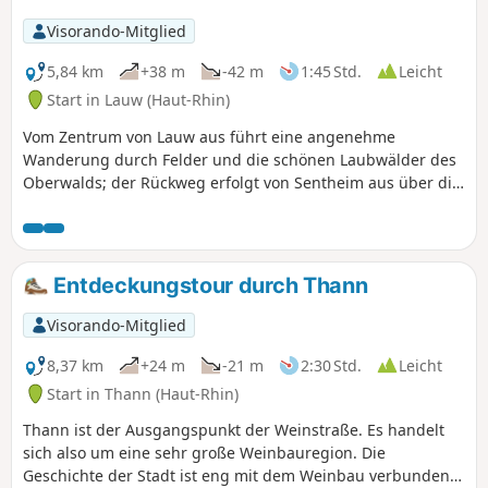
werden. Entlang der Strecke können Sie
Visorando-Mitglied
außerdem einen botanischen Lehrpfad
erkunden und zu Beginn des
5,84 km
+38 m
-42 m
1:45 Std.
Leicht
Spaziergangs einige schöne Ausblicke
Start in Lauw (Haut-Rhin)
auf die elsässische Ebene genießen.
Vom Zentrum von Lauw aus führt eine angenehme
Wanderung durch Felder und die schönen Laubwälder des
Oberwalds; der Rückweg erfolgt von Sentheim aus über die
Kapelle Sainte-Anne und vorbei an der Hohlenstein-Höhle,
bevor man den Ufern der Doller folgt.
Entdeckungstour durch Thann
Visorando-Mitglied
8,37 km
+24 m
-21 m
2:30 Std.
Leicht
Start in Thann (Haut-Rhin)
Thann ist der Ausgangspunkt der Weinstraße. Es handelt
sich also um eine sehr große Weinbauregion. Die
Geschichte der Stadt ist eng mit dem Weinbau verbunden.