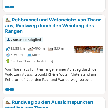
selten ist, wo man eher an Tannen und
Fichten gewöhnt ist. Die landschaftliche
Vielfalt ist ein weiterer Pluspunkt: Wald,
Wiesen, Obstgärten, Weinberge.
Rehbrunnel und Wotaneiche von Thann
aus, Rückweg durch den Weinberg des
Rangen
Visorando-Mitglied
13,55 km
+590 m
-582 m
5:35 Std.
Mittel
Start in Thann (Haut-Rhin)
Von Thann aus führt ein angenehmer Aufstieg durch den
Wald zum Aussichtspunkt Chêne Wotan (Unterstand am
Rehbrunnel) über den Rad- und Wanderweg, vorbei am
Fuße des Drachenfells, dann durch Heida Platzala und an
der Waldkapelle vorbei. Rückweg über den Col de
Grumbach, die Ruinen der Burg Engelbourg (Oeil de la
Sorcière) und Aufstieg zum Kreuz des Rangen mit seinem
Rundweg zu den Aussichtspunkten
Aussichtspunkt, bevor es in einem gemütlichen Abstieg
nördlich von Thann