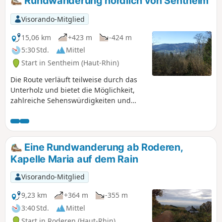
Rundwanderung nördlich von Sentheim
Visorando-Mitglied
15,06 km
+423 m
-424 m
5:30 Std.
Mittel
Start in Sentheim (Haut-Rhin)
Die Route verläuft teilweise durch das
Unterholz und bietet die Möglichkeit,
zahlreiche Sehenswürdigkeiten und
Denkmäler zu entdecken.
Eine Rundwanderung ab Roderen,
Kapelle Maria auf dem Rain
Visorando-Mitglied
9,23 km
+364 m
-355 m
3:40 Std.
Mittel
Start in Roderen (Haut-Rhin)