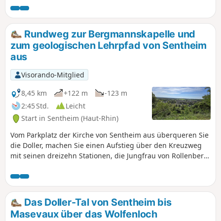
Großraums Mülhausen (Mulhouse) und seiner Umgebung.
Er ist ein geschützter Ort, hier können Sie Vögel im
Naturschutzgebiet treffen.
Rundweg zur Bergmannskapelle und
zum geologischen Lehrpfad von Sentheim
aus
Visorando-Mitglied
8,45 km
+122 m
-123 m
2:45 Std.
Leicht
Start in Sentheim (Haut-Rhin)
Vom Parkplatz der Kirche von Sentheim aus überqueren Sie
die Doller, machen Sie einen Aufstieg über den Kreuzweg
mit seinen dreizehn Stationen, die Jungfrau von Rollenberg,
den Eichwald und den ehemaligen Sportparcours auf den
Hügel oberhalb des Dorfes. Zurück geht es über
Knapphutte und die Bergmannskapelle, dann nehmen Sie
einen Abschnitt des geologischen Lehrpfades.
Das Doller-Tal von Sentheim bis
Masevaux über das Wolfenloch