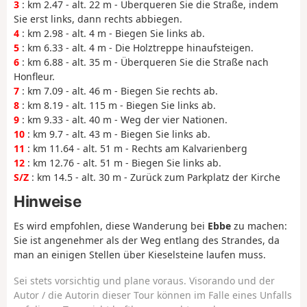
3
: km 2.47 - alt. 22 m - Überqueren Sie die Straße, indem
Sie erst links, dann rechts abbiegen.
4
: km 2.98 - alt. 4 m - Biegen Sie links ab.
5
: km 6.33 - alt. 4 m - Die Holztreppe hinaufsteigen.
6
: km 6.88 - alt. 35 m - Überqueren Sie die Straße nach
Honfleur.
7
: km 7.09 - alt. 46 m - Biegen Sie rechts ab.
8
: km 8.19 - alt. 115 m - Biegen Sie links ab.
9
: km 9.33 - alt. 40 m - Weg der vier Nationen.
10
: km 9.7 - alt. 43 m - Biegen Sie links ab.
11
: km 11.64 - alt. 51 m - Rechts am Kalvarienberg
12
: km 12.76 - alt. 51 m - Biegen Sie links ab.
S/Z
: km 14.5 - alt. 30 m - Zurück zum Parkplatz der Kirche
Hinweise
Es wird empfohlen, diese Wanderung bei
Ebbe
zu machen:
Sie ist angenehmer als der Weg entlang des Strandes, da
man an einigen Stellen über Kieselsteine laufen muss.
Sei stets vorsichtig und plane voraus. Visorando und der
Autor / die Autorin dieser Tour können im Falle eines Unfalls