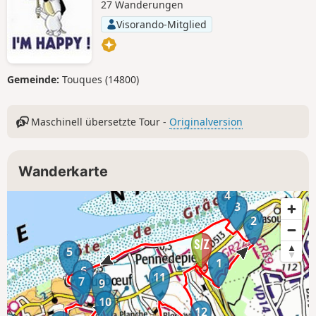
27 Wanderungen
Visorando-Mitglied
Gemeinde:
Touques (14800)
Maschinell übersetzte Tour -
Originalversion
Wanderkarte
4
3
2
5
1
6
11
7
9
10
12