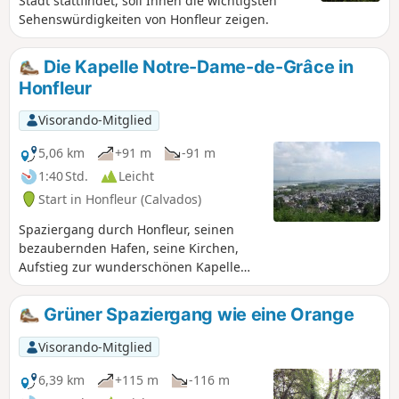
Stadt stattfindet, soll Ihnen die wichtigsten
Sehenswürdigkeiten von Honfleur zeigen.
Die Kapelle Notre-Dame-de-Grâce in
Honfleur
Visorando-Mitglied
5,06 km
+91 m
-91 m
1:40 Std.
Leicht
Start in Honfleur (Calvados)
Spaziergang durch Honfleur, seinen
bezaubernden Hafen, seine Kirchen,
Aufstieg zur wunderschönen Kapelle
Notre-Dame-de-Grâce, schöner Ausblick
auf Honfleur, Le Havre, die Mündung
Grüner Spaziergang wie eine Orange
der Seine und die Pont de Normandie.
Visorando-Mitglied
6,39 km
+115 m
-116 m