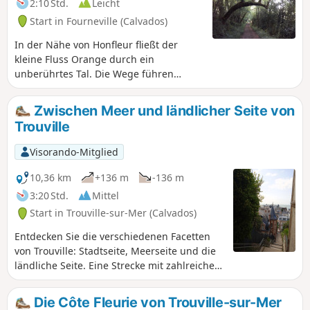
2:10 Std.
Leicht
Start in Fourneville (Calvados)
In der Nähe von Honfleur fließt der
kleine Fluss Orange durch ein
unberührtes Tal. Die Wege führen
durch eine Landschaft mit von Hecken
umgebenen Wiesen und schönen
Zwischen Meer und ländlicher Seite von
Fachwerkhäusern, ein echtes
Trouville
Konzentrat der Normandie.
Visorando-Mitglied
10,36 km
+136 m
-136 m
3:20 Std.
Mittel
Start in Trouville-sur-Mer (Calvados)
Entdecken Sie die verschiedenen Facetten
von Trouville: Stadtseite, Meerseite und die
ländliche Seite. Eine Strecke mit zahlreichen
Aussichtspunkten auf den Ärmelkanal und
die Landschaft der Normandie. Für alle, die
Die Côte Fleurie von Trouville-sur-Mer
den Hafen von Trouville kennen!