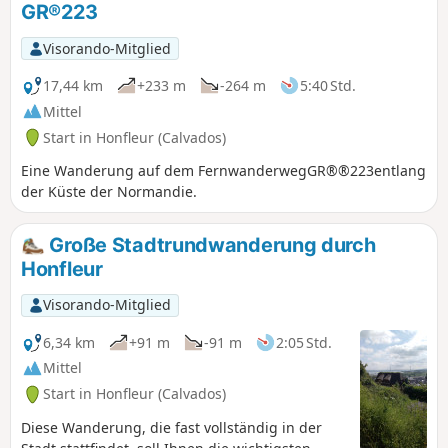
GR®223
Visorando-Mitglied
17,44 km
+233 m
-264 m
5:40 Std.
Mittel
Start in Honfleur (Calvados)
Eine Wanderung auf dem FernwanderwegGR®®223entlang
der Küste der Normandie.
Große Stadtrundwanderung durch
Honfleur
Visorando-Mitglied
6,34 km
+91 m
-91 m
2:05 Std.
Mittel
Start in Honfleur (Calvados)
Diese Wanderung, die fast vollständig in der