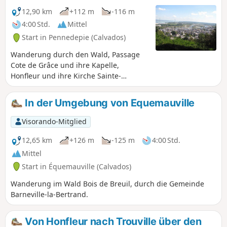
12,90 km
+112 m
-116 m
4:00 Std.
Mittel
Start in Pennedepie (Calvados)
Wanderung durch den Wald, Passage
Cote de Grâce und ihre Kapelle,
Honfleur und ihre Kirche Sainte-
Catherine, der Garten der
Persönlichkeiten, Spaziergang am
In der Umgebung von Equemauville
Strand und Rückkehr in den Wald mit
seinen Rhododendren.
Visorando-Mitglied
12,65 km
+126 m
-125 m
4:00 Std.
Mittel
Start in Équemauville (Calvados)
Wanderung im Wald Bois de Breuil, durch die Gemeinde
Barneville-la-Bertrand.
Von Honfleur nach Trouville über den