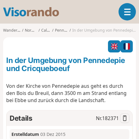
V
T
i
o
s
g
o
Wanderungen
Normandie
Calvados
Pennedepie
In der Umgebung von Pennedepie und Cricqueboeuf
g
r
l
a
e
n
n
d
In der Umgebung von Pennedepie
a
o
v
und Cricqueboeuf
i
g
Von der Kirche von Pennedepie aus geht es durch
a
den Bois du Breuil, dann 3500 m am Strand entlang
t
i
bei Ebbe und zurück durch die Landschaft.
o
n
Details
Nr.
182371
Erstelldatum
03 Dez 2015