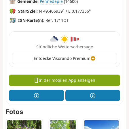
Gemeinde:
Pennedepie
(14600)
Start/Ziel:
N 49.406939° / E 0.177356°
IGN-Karte(n):
Ref. 1711OT
Stündliche Wettervorhersage
Entdecke Visorando Premium
In der mobilen App anzeigen
Fotos