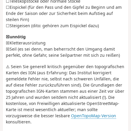
☐Teleskopstöcke oder normale Stöcke
☐Eispickel (für den Pass und den Gipfel zu Beginn und am
Ende der Saison oder zur Sicherheit beim Aufstieg auf
steilen Firn)
☐Steigeisen (dito: gehören zum Eispickel dazu)
☒unnötig
☒Kletterausrüstung
☒Seil (es sei denn, man beherrscht den Umgang damit
perfekt, ohne Gefahr, seine Seilpartner mit sich zu reißen)
⚠️ Seien Sie generell kritisch gegenüber den topografischen
Karten des IGN (aus Erfahrung: Das Institut korrigiert
gemeldete Fehler nie, selbst nach schweren Unfällen, die
auf diese Fehler zurückzuführen sind). Die Grundlagen der
topografischen IGN-Karten stammen aus einer Zeit vor über
25 Jahren und wurden seitdem nicht aktualisiert (!). Die
kostenlose, von Freiwilligen aktualisierte OpenStreetMap-
Karte ist meist wesentlich aktueller; man sollte
vorzugsweise die besser lesbare
OpenTopoMap-Version
konsultieren.