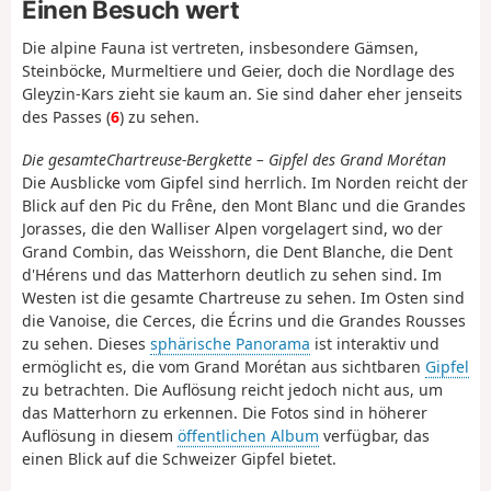
Einen Besuch wert
Die alpine Fauna ist vertreten, insbesondere Gämsen,
Steinböcke, Murmeltiere und Geier, doch die Nordlage des
Gleyzin-Kars zieht sie kaum an. Sie sind daher eher jenseits
des Passes (
6
) zu sehen.
Die gesamte
Chartreuse-Bergkette – Gipfel des Grand Morétan
Die Ausblicke vom Gipfel sind herrlich. Im Norden reicht der
Blick auf den Pic du Frêne, den Mont Blanc und die Grandes
Jorasses, die den Walliser Alpen vorgelagert sind, wo der
Grand Combin, das Weisshorn, die Dent Blanche, die Dent
d'Hérens und das Matterhorn deutlich zu sehen sind. Im
Westen ist die gesamte Chartreuse zu sehen. Im Osten sind
die Vanoise, die Cerces, die Écrins und die Grandes Rousses
zu sehen. Dieses
sphärische Panorama
ist interaktiv und
ermöglicht es, die vom Grand Morétan aus sichtbaren
Gipfel
zu betrachten. Die Auflösung reicht jedoch nicht aus, um
das Matterhorn zu erkennen. Die Fotos sind in höherer
Auflösung in diesem
öffentlichen Album
verfügbar, das
einen Blick auf die Schweizer Gipfel bietet.