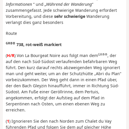
Informationen
“ und
„Während der Wanderung
“
zusammengefasst. Jede schwierige Wanderung erfordert
Vorbereitung, und diese
sehr schwierige
Wanderung
verlangt dies ganz besonders
Route
GR®®
738, rot-weiß markiert
GR®®
(
H/R
) Von La Bourgeat Noire aus folgt man dem
, der
auf den nach Süd-Südost verlaufenden befahrbaren Weg
führt. Den kurz darauf rechts abzweigenden Weg ignoriert
man und geht weiter, um an der Schutzhütte „Abri du Plan“
vorbeizukommen. Der Weg geht dann in einen Pfad über,
der den Bach Gleyzin hinaufführt, immer in Richtung Süd-
Südost. Am Fuße einer Geröllrinne, dem Pertuis,
angekommen, erfolgt der Aufstieg auf dem Pfad in
Serpentinen nach Osten, um einen ebenen Weg zu
erreichen.
(
1
) Ignorieren Sie den nach Norden zum Chalet du Vay
führenden Pfad und folgen Sie dem auf gleicher Höhe