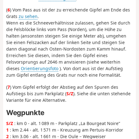
(
6
) Vom Pass aus ist der zu erreichende Gipfel am Ende des
Grats
zu sehen
.
Wenn es die Schneeverhältnisse zulassen, gehen Sie durch
die Felsblöcke links vom Pass (Norden), um die Höhe zu
halten (ansonsten steigen Sie einige Meter ab), umgehen
Sie einen Felszacken auf der linken Seite und steigen Sie
dann diagonal nach Osten-Nordosten zum Kamm hinauf.
Erreichen Sie diesen, indem Sie den Gipfel eines
Felsvorsprungs auf 2646 m anvisieren (siehe weiterhin
dieses
Orientierungsfoto
). Von dort aus ist der Aufstieg
zum Gipfel entlang des Grats nur noch eine Formalität.
(
7
) Vom Gipfel erfolgt der Abstieg auf den Spuren des
Aufstiegs bis zum Parkplatz (
S/Z
). Siehe die unten stehende
Variante für eine Alternative.
Wegpunkte
S/Z
: km 0 - alt. 1 089 m - Parkplatz „La Bourgeat Noire“
1
: km 2.44 - alt. 1 571 m - Kreuzung am Pertuis-Korridor
2
: km 3.06 - alt. 1 661 m - Die Oule – Wegweiser