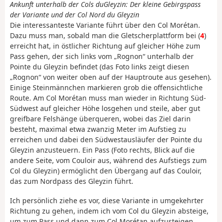
Ankunft unterhalb der Cols du
Gleyzin: Der kleine Gebirgspass
der Variante und der Col Nord du Gleyzin
Die interessanteste Variante führt über den Col Morétan.
Dazu muss man, sobald man die Gletscherplattform bei (
4
)
erreicht hat, in östlicher Richtung auf gleicher Höhe zum
Pass gehen, der sich links vom „Rognon“ unterhalb der
Pointe du Gleyzin befindet (das Foto links zeigt diesen
„Rognon“ von weiter oben auf der Hauptroute aus gesehen).
Einige Steinmännchen markieren grob die offensichtliche
Route. Am Col Morétan muss man wieder in Richtung Süd-
Südwest auf gleicher Höhe losgehen und steile, aber gut
greifbare Felshänge überqueren, wobei das Ziel darin
besteht, maximal etwa zwanzig Meter im Aufstieg zu
erreichen und dabei den Südwestausläufer der Pointe du
Gleyzin anzusteuern. Ein Pass (Foto rechts, Blick auf die
andere Seite, vom Couloir aus, während des Aufstiegs zum
Col du Gleyzin) ermöglicht den Übergang auf das Couloir,
das zum Nordpass des Gleyzin führt.
Ich persönlich ziehe es vor, diese Variante in umgekehrter
Richtung zu gehen, indem ich vom Col du Gleyzin absteige,
um zum Pass und dann zum Col Morétan aufzusteigen.