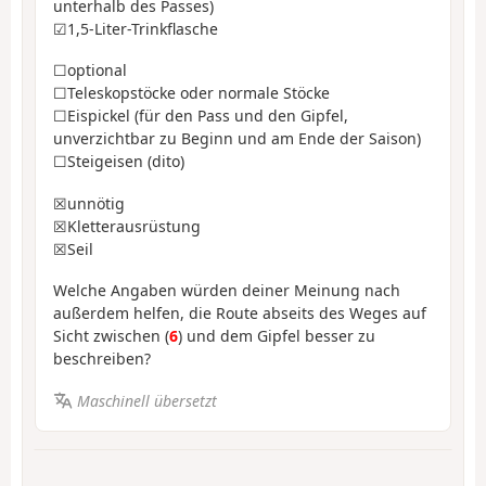
unterhalb des Passes)
☑︎1,5-Liter-Trinkflasche
☐optional
☐Teleskopstöcke oder normale Stöcke
☐Eispickel (für den Pass und den Gipfel,
unverzichtbar zu Beginn und am Ende der Saison)
☐Steigeisen (dito)
☒unnötig
☒Kletterausrüstung
☒Seil
Welche Angaben würden deiner Meinung nach
außerdem helfen, die Route abseits des Weges auf
Sicht zwischen (
6
) und dem Gipfel besser zu
beschreiben?
Maschinell übersetzt