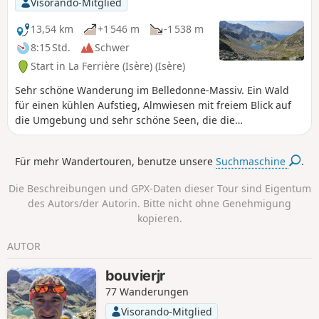
Visorando-Mitglied
herrlichen Landschaften.
13,54 km
+1 546 m
-1 538 m
8:15 Std.
Schwer
Start in La Ferrière (Isère) (Isère)
Sehr schöne Wanderung im Belledonne-Massiv. Ein Wald
für einen kühlen Aufstieg, Almwiesen mit freiem Blick auf
die Umgebung und sehr schöne Seen, die die
Anstrengungen belohnen. Himbeeren und Heidelbeeren
entlang des Weges in der Saison, das ist angenehm!
Für mehr Wandertouren, benutze unsere
Suchmaschine
.
Die Beschreibungen und GPX-Daten dieser Tour sind Eigentum
des Autors/der Autorin. Bitte nicht ohne Genehmigung
kopieren.
AUTOR
bouvierjr
77 Wanderungen
Visorando-Mitglied