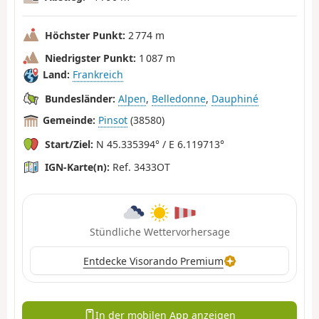
Höchster Punkt:
2 774 m
Niedrigster Punkt:
1 087 m
Land:
Frankreich
Bundesländer:
Alpen
,
Belledonne
,
Dauphiné
Gemeinde:
Pinsot
(38580)
Start/Ziel:
N 45.335394° / E 6.119713°
IGN-Karte(n):
Ref. 3433OT
Stündliche Wettervorhersage
Entdecke Visorando Premium
In der mobilen App anzeigen