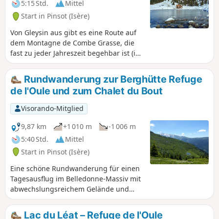
5:15 Std.
Mittel
Start in Pinsot (Isère)
Von Gleysin aus gibt es eine Route auf
dem Montagne de Combe Grasse, die
fast zu jeder Jahreszeit begehbar ist (im
Winter mit Schneeschuhen) und freie
Aussichten sowie den Besuch eines
Rundwanderung zur Berghütte Refuge
reizvollen Sees bietet.
de l'Oule und zum Chalet du Bout
Visorando-Mitglied
9,87 km
+1 010 m
-1 006 m
5:40 Std.
Mittel
Start in Pinsot (Isère)
Eine schöne Rundwanderung für einen
Tagesausflug im Belledonne-Massiv mit
abwechslungsreichem Gelände und
vielfältigen Landschaften. Die Berghütte
kann als Etappenziel für alpinere
Lac du Léat – Refuge de l'Oule