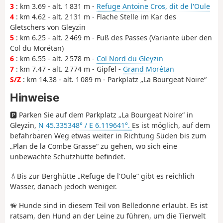
3
: km 3.69 - alt. 1 831 m -
Refuge Antoine Cros, dit de l'Oule
4
: km 4.62 - alt. 2 131 m - Flache Stelle im Kar des
Gletschers von Gleyzin
5
: km 6.25 - alt. 2 469 m - Fuß des Passes (Variante über den
Col du Morétan)
6
: km 6.55 - alt. 2 578 m -
Col Nord du Gleyzin
7
: km 7.47 - alt. 2 774 m - Gipfel -
Grand Morétan
S/Z
: km 14.38 - alt. 1 089 m - Parkplatz „La Bourgeat Noire“
Hinweise
🅿️ Parken Sie auf dem Parkplatz „La Bourgeat Noire“ in
Gleyzin,
N 45.335348° / E 6.119641°.
Es ist möglich, auf dem
befahrbaren Weg etwas weiter in Richtung Süden bis zum
„Plan de la Combe Grasse“ zu gehen, wo sich eine
unbewachte Schutzhütte befindet.
💧Bis zur Berghütte „Refuge de l'Oule“ gibt es reichlich
Wasser, danach jedoch weniger.
🦮 Hunde sind in diesem Teil von Belledonne erlaubt. Es ist
ratsam, den Hund an der Leine zu führen, um die Tierwelt