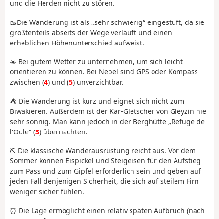
und die Herden nicht zu stören.
🥾Die Wanderung ist als „sehr schwierig“ eingestuft, da sie
größtenteils abseits der Wege verläuft und einen
erheblichen Höhenunterschied aufweist.
☀️ Bei gutem Wetter zu unternehmen, um sich leicht
orientieren zu können. Bei Nebel sind GPS oder Kompass
zwischen (
4
) und (
5
) unverzichtbar.
⛺️ Die Wanderung ist kurz und eignet sich nicht zum
Biwakieren. Außerdem ist der Kar-Gletscher von Gleyzin nie
sehr sonnig. Man kann jedoch in der Berghütte „Refuge de
l'Oule“ (
3
) übernachten.
⛏️ Die klassische Wanderausrüstung reicht aus. Vor dem
Sommer können Eispickel und Steigeisen für den Aufstieg
zum Pass und zum Gipfel erforderlich sein und geben auf
jeden Fall denjenigen Sicherheit, die sich auf steilem Firn
weniger sicher fühlen.
⏰ Die Lage ermöglicht einen relativ späten Aufbruch (nach