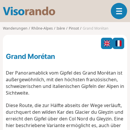
V
T
i
o
s
g
o
Wanderungen
Rhône-Alpes
Isère
Pinsot
Grand Morétan
g
r
l
a
e
n
n
d
Grand Morétan
a
o
v
i
Der Panoramablick vom Gipfel des Grand Morétan ist
g
außergewöhnlich, mit den höchsten französischen,
a
schweizerischen und italienischen Gipfeln der Alpen in
t
Sichtweite.
i
o
Diese Route, die zur Hälfte abseits der Wege verläuft,
n
durchquert den wilden Kar des Glacier du Gleyzin und
erreicht den Gipfel über den Col Nord du Gleyzin. Eine
hier beschriebene Variante ermöglicht es, auch über