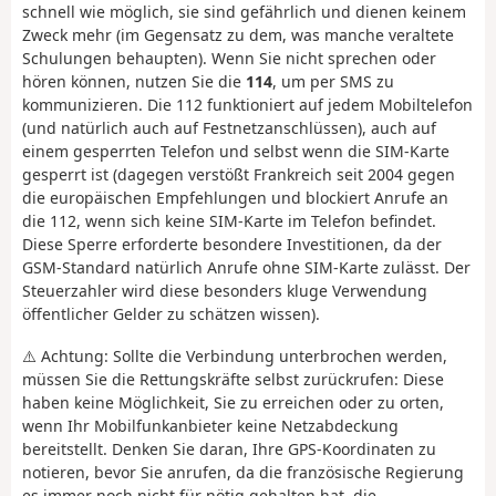
schnell wie möglich, sie sind gefährlich und dienen keinem
Zweck mehr (im Gegensatz zu dem, was manche veraltete
Schulungen behaupten). Wenn Sie nicht sprechen oder
hören können, nutzen Sie die
114
, um per SMS zu
kommunizieren. Die 112 funktioniert auf jedem Mobiltelefon
(und natürlich auch auf Festnetzanschlüssen), auch auf
einem gesperrten Telefon und selbst wenn die SIM-Karte
gesperrt ist (dagegen verstößt Frankreich seit 2004 gegen
die europäischen Empfehlungen und blockiert Anrufe an
die 112, wenn sich keine SIM-Karte im Telefon befindet.
Diese Sperre erforderte besondere Investitionen, da der
GSM-Standard natürlich Anrufe ohne SIM-Karte zulässt. Der
Steuerzahler wird diese besonders kluge Verwendung
öffentlicher Gelder zu schätzen wissen).
⚠️ Achtung: Sollte die Verbindung unterbrochen werden,
müssen Sie die Rettungskräfte selbst zurückrufen: Diese
haben keine Möglichkeit, Sie zu erreichen oder zu orten,
wenn Ihr Mobilfunkanbieter keine Netzabdeckung
bereitstellt. Denken Sie daran, Ihre GPS-Koordinaten zu
notieren, bevor Sie anrufen, da die französische Regierung
es immer noch nicht für nötig gehalten hat, die