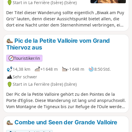
Start in La Ferrière (Isère) (Isère)
Der Titel dieser Wanderung sollte eigentlich „Biwak am Puy
Gris“ lauten, denn dieser Aussichtspunkt bietet allen, die
dort eine Nacht unter dem Sternenhimmel verbringen, ein
einzigartiges Erlebnis: herrliche Sonnenuntergänge und
Sonnenaufgänge in einem grandiosen Panorama, dem
Pic de la Petite Valloire vom Grand
schönsten der Belledonne. Wunderschöne Seen säumen die
Thiervoz aus
Route und die alpine Tierwelt ist regelmäßig zu sehen. Jede
anspruchsvolle Wanderung erfordert Vorbereitung, und
Touristiker/in
diese sehr anspruchsvolle Tour verlangt eine gründliche
Planung im Vorfeld.
14,38 km
+1 648 m
-1 648 m
8:50 Std.
Sehr schwer
Start in La Ferrière (Isère) (Isère)
Der Pic de la Petite Valloire gehört zu den Pointes de la
Porte d’Eglise. Diese Wanderung ist lang und anspruchsvoll.
Vom Montagne de Tigneux bis zur Refuge de l’Oule werden
Sie niemandem begegnen. Die Passage de Tigneux ist alles
andere als harmlos, sie ist steil und rutschig. Anschließend
Combe und Seen der Grande Valloire
müssen Sie Ihren Weg auf dem Kamm finden, aber was für
eine wunderschöne, unberührte Wanderung, gespickt mit