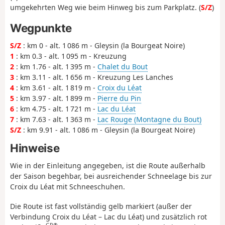
umgekehrten Weg wie beim Hinweg bis zum Parkplatz. (
S/Z
)
Wegpunkte
S/Z
: km 0 - alt. 1 086 m - Gleysin (la Bourgeat Noire)
1
: km 0.3 - alt. 1 095 m - Kreuzung
2
: km 1.76 - alt. 1 395 m -
Chalet du Bout
3
: km 3.11 - alt. 1 656 m - Kreuzung Les Lanches
4
: km 3.61 - alt. 1 819 m -
Croix du Léat
5
: km 3.97 - alt. 1 899 m -
Pierre du Pin
6
: km 4.75 - alt. 1 721 m -
Lac du Léat
7
: km 7.63 - alt. 1 363 m -
Lac Rouge (Montagne du Bout)
S/Z
: km 9.91 - alt. 1 086 m - Gleysin (la Bourgeat Noire)
Hinweise
Wie in der Einleitung angegeben, ist die Route außerhalb
der Saison begehbar, bei ausreichender Schneelage bis zur
Croix du Léat mit Schneeschuhen.
Die Route ist fast vollständig gelb markiert (außer der
Verbindung Croix du Léat – Lac du Léat) und zusätzlich rot