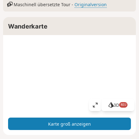
Maschinell übersetzte Tour -
Originalversion
Wanderkarte
3D
NEU
K
a
r
Karte groß anzeigen
t
e