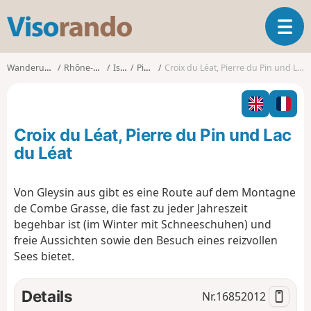
V
T
i
o
s
g
o
Wanderungen
Rhône-Alpes
Isère
Pinsot
Croix du Léat, Pierre du Pin und Lac du Léat
g
r
l
a
e
n
n
d
Croix du Léat, Pierre du Pin und Lac
a
o
v
du Léat
i
g
Von Gleysin aus gibt es eine Route auf dem Montagne
a
de Combe Grasse, die fast zu jeder Jahreszeit
t
i
begehbar ist (im Winter mit Schneeschuhen) und
o
freie Aussichten sowie den Besuch eines reizvollen
n
Sees bietet.
Details
Nr.
16852012