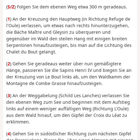
(
S/Z
) Folgen Sie dem ebenen Weg etwa 300 m geradeaus.
(
1
) An der Kreuzung den Hauptweg (in Richtung Refuge de
l'Oule) verlassen, um etwas nach rechts hinunterzugehen,
die Bäche Maître und Gleysin zu überqueren und
gegenüber im Wald den steilen Hang mit einigen breiten
Serpentinen hinaufzusteigen, bis man auf die Lichtung des
Chalet du Bout gelangt.
(
2
) Gehen Sie geradeaus weiter über nun gemäßigtere
Hänge, passieren Sie die Sapins Henri IV und biegen Sie an
der Kreuzung von Le Bout links ab, um den Waldkamm der
Montagne de Combe Grasse hinaufzusteigen.
(
3
) An der Weggabelung (Schild Les Lanches) verlassen Sie
den ebenen Weg zum See und beginnen mit dem Aufstieg
links auf einem weniger auffälligen Weg (Richtung L'Oule)
aus dem Wald hinauf, um den Gipfel der Croix du Léat zu
erklimmen.
(
4
) Gehen Sie in südöstlicher Richtung zum nächsten Gipfel