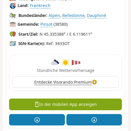
Land:
Frankreich
Bundesländer:
Alpen
,
Belledonne
,
Dauphiné
Gemeinde:
Pinsot
(38580)
Start/Ziel:
N 45.335388° / E 6.119611°
IGN-Karte(n):
Ref. 3433OT
Stündliche Wettervorhersage
Entdecke Visorando Premium
In der mobilen App anzeigen