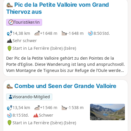
Sonnenaufgänge in einem grandiosen Panorama, dem
Pic de la Petite Valloire vom Grand
schönsten der Belledonne. Wunderschöne Seen säumen die
Thiervoz aus
Route und die alpine Tierwelt ist regelmäßig zu sehen. Jede
anspruchsvolle Wanderung erfordert Vorbereitung, und
Touristiker/in
diese sehr anspruchsvolle Tour verlangt eine gründliche
Planung im Vorfeld.
14,38 km
+1 648 m
-1 648 m
8:50 Std.
Sehr schwer
Start in La Ferrière (Isère) (Isère)
Der Pic de la Petite Valloire gehört zu den Pointes de la
Porte d’Eglise. Diese Wanderung ist lang und anspruchsvoll.
Vom Montagne de Tigneux bis zur Refuge de l’Oule werden
Sie niemandem begegnen. Die Passage de Tigneux ist alles
andere als harmlos, sie ist steil und rutschig. Anschließend
Combe und Seen der Grande Valloire
müssen Sie Ihren Weg auf dem Kamm finden, aber was für
eine wunderschöne, unberührte Wanderung, gespickt mit
Visorando-Mitglied
herrlichen Landschaften.
13,54 km
+1 546 m
-1 538 m
8:15 Std.
Schwer
Start in La Ferrière (Isère) (Isère)