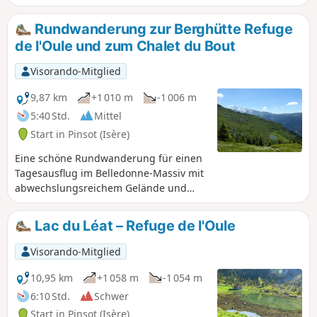
Sichtweite. Diese Route, die zur Hälfte abseits der Wege
verläuft, durchquert den wilden Kar des Glacier du Gleyzin
Rundwanderung zur Berghütte Refuge
und erreicht den Gipfel über den Col Nord du Gleyzin. Eine
de l'Oule und zum Chalet du Bout
hier beschriebene Variante ermöglicht es, auch über den
Col Morétan zu gehen.
Visorando-Mitglied
9,87 km
+1 010 m
-1 006 m
5:40 Std.
Mittel
Start in Pinsot (Isère)
Eine schöne Rundwanderung für einen
Tagesausflug im Belledonne-Massiv mit
abwechslungsreichem Gelände und
vielfältigen Landschaften. Die Berghütte
kann als Etappenziel für alpinere
Lac du Léat – Refuge de l'Oule
Wanderungen dienen.
Visorando-Mitglied
10,95 km
+1 058 m
-1 054 m
6:10 Std.
Schwer
Start in Pinsot (Isère)