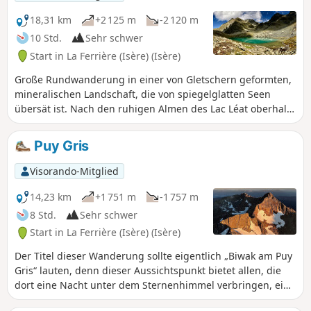
zu schaffen. Eine schöne,
abwechslungsreiche Rundwanderung
18,31 km
+2 125 m
-2 120 m
zwischen Wäldern, Almwiesen, freien
10 Std.
Sehr schwer
Bergkämmen und wilden Gewässern.
Start in La Ferrière (Isère) (Isère)
Große Rundwanderung in einer von Gletschern geformten,
mineralischen Landschaft, die von spiegelglatten Seen
übersät ist. Nach den ruhigen Almen des Lac Léat oberhalb
des Haut-Bréda-Tals und der Combe Grasse führt die
Wanderung zu den Pässen und Gipfeln rund um den Puy
Puy Gris
Gris, bevor sie wieder hinab zu den von den Seen der
Grande Valloire gebildeten Juwelen führt. Die Wanderung
Visorando-Mitglied
kann mit einer Übernachtung in einer Berghütte
unternommen werden und lässt sich mit der einfachen
14,23 km
+1 751 m
-1 757 m
Besteigung des Puy Gris verbinden: siehe Rubrik „Während
8 Std.
Sehr schwer
der Wanderung“.
Start in La Ferrière (Isère) (Isère)
Der Titel dieser Wanderung sollte eigentlich „Biwak am Puy
Gris“ lauten, denn dieser Aussichtspunkt bietet allen, die
dort eine Nacht unter dem Sternenhimmel verbringen, ein
einzigartiges Erlebnis: herrliche Sonnenuntergänge und