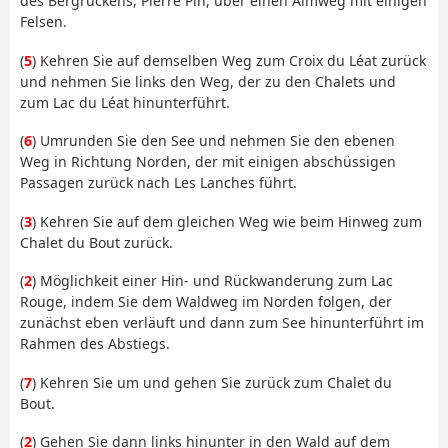
des Bergrückens, Pierre Pin, über einen Almweg mit einigen
Felsen.
(
5
) Kehren Sie auf demselben Weg zum Croix du Léat zurück
und nehmen Sie links den Weg, der zu den Chalets und
zum Lac du Léat hinunterführt.
(
6
) Umrunden Sie den See und nehmen Sie den ebenen
Weg in Richtung Norden, der mit einigen abschüssigen
Passagen zurück nach Les Lanches führt.
(
3
) Kehren Sie auf dem gleichen Weg wie beim Hinweg zum
Chalet du Bout zurück.
(
2
) Möglichkeit einer Hin- und Rückwanderung zum Lac
Rouge, indem Sie dem Waldweg im Norden folgen, der
zunächst eben verläuft und dann zum See hinunterführt im
Rahmen des Abstiegs.
(
7
) Kehren Sie um und gehen Sie zurück zum Chalet du
Bout.
(
2
) Gehen Sie dann links hinunter in den Wald auf dem