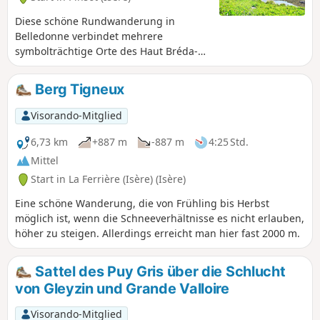
Diese schöne Rundwanderung in
Belledonne verbindet mehrere
symbolträchtige Orte des Haut Bréda-
Tals und beginnt in der Gemeinde
Gleysin, auf dem Parkplatz Bourgeat
Berg Tigneux
Noire.Die Route führt vorbei an der
Berghütte Chalet du Bout, steigt dann
Visorando-Mitglied
zum Croix du Léat an und führt
anschließend hinunter zum friedlichen
6,73 km
+887 m
-887 m
4:25 Std.
Lac du Léat, der sich ideal für ein
Mittel
ruhiges Biwak mit Blick auf die
Start in La Ferrière (Isère) (Isère)
Chartreuse und die Bauges eignet. Die
Route führt weiter zur Refuge de l'Oule,
Eine schöne Wanderung, die von Frühling bis Herbst
einer kleinen, gemütlichen Almhütte, in
möglich ist, wenn die Schneeverhältnisse es nicht erlauben,
der man auch übernachten kann, und
höher zu steigen. Allerdings erreicht man hier fast 2000 m.
dann wieder hinunter zum
Ausgangspunkt. Wir haben diese
Sattel des Puy Gris über die Schlucht
Wanderung an zwei Tagen mit einer
von Gleyzin und Grande Valloire
Übernachtung am See gemacht, aber
für Schnellere ist sie auch an einem Tag
Visorando-Mitglied