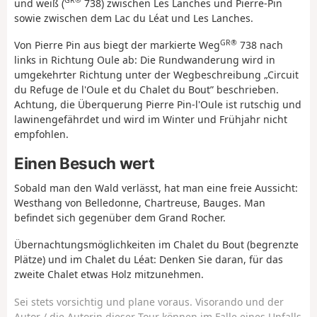
GR®
und weiß (
738) zwischen Les Lanches und Pierre-Pin
sowie zwischen dem Lac du Léat und Les Lanches.
GR®
Von Pierre Pin aus biegt der markierte Weg
738 nach
links in Richtung Oule ab: Die Rundwanderung wird in
umgekehrter Richtung unter der Wegbeschreibung „Circuit
du Refuge de l'Oule et du Chalet du Bout” beschrieben.
Achtung, die Überquerung Pierre Pin-l'Oule ist rutschig und
lawinengefährdet und wird im Winter und Frühjahr nicht
empfohlen.
Einen Besuch wert
Sobald man den Wald verlässt, hat man eine freie Aussicht:
Westhang von Belledonne, Chartreuse, Bauges. Man
befindet sich gegenüber dem Grand Rocher.
Übernachtungsmöglichkeiten im Chalet du Bout (begrenzte
Plätze) und im Chalet du Léat: Denken Sie daran, für das
zweite Chalet etwas Holz mitzunehmen.
Sei stets vorsichtig und plane voraus. Visorando und der
Autor / die Autorin dieser Tour können im Falle eines Unfalls