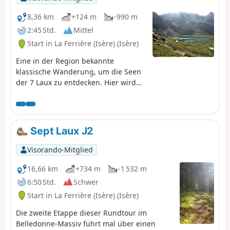
8,36 km
+124 m
-990 m
2:45 Std.
Mittel
Start in La Ferrière (Isère) (Isère)
Eine in der Region bekannte
klassische Wanderung, um die Seen
der 7 Laux zu entdecken. Hier wird
nur der Abstieg beschrieben und
genutzt, um diese Überquerung zu
beenden, da es nicht möglich ist,
problemlos zur Refuge de l’Oule
Sept Laux J2
weiterzugehen.
Visorando-Mitglied
16,66 km
+734 m
-1 532 m
6:50 Std.
Schwer
Start in La Ferrière (Isère) (Isère)
Die zweite Etappe dieser Rundtour im
Belledonne-Massiv führt mal über einen