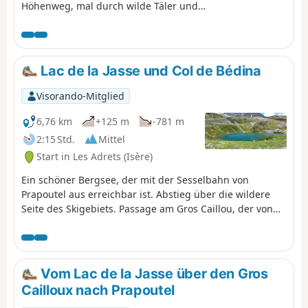
Höhenweg, mal durch wilde Täler und
ermöglicht es, das Allevard-Massiv zu
umrunden. ⚠️15.06.2026: Ein Hinweis weist
auf einen Erdrutsch am Cul de la Vieille
zwischen den Wegmarkierungen 2 und 3
Lac de la Jasse und Col de Bédina
hin, sodass diese Route nicht begehbar ist.
Man muss über den GR®738 umgehen. Bitte
Visorando-Mitglied
teilen Sie uns in den Nachrichten mit, wenn
Sie Informationen zur Aufhebung dieses
6,76 km
+125 m
-781 m
Hinweises haben.
2:15 Std.
Mittel
Start in Les Adrets (Isère)
Ein schöner Bergsee, der mit der Sesselbahn von
Prapoutel aus erreichbar ist. Abstieg über die wildere
Seite des Skigebiets. Passage am Gros Caillou, der von
vielen Kletterern genutzt wird.
Vom Lac de la Jasse über den Gros
Cailloux nach Prapoutel