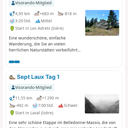
Visorando-Mitglied
4,95 km
+683 m
-818 m
3:20 Std.
Mittel
Start in Les Adrets (Isère)
Eine wunderschöne, einfache
Wanderung, die Sie an vielen
herrlichen Naturstätten vorbeiführt
und von der aus Sie einen
atemberaubenden Blick auf das
Grésivaudan-Tal und das Chartreuse-
Massiv genießen können.
Sept Laux Tag 1
Visorando-Mitglied
11,55 km
+1 290 m
-492 m
7:00 Std.
Schwer
Start in Laval (Isère)
Eine sehr schöne Etappe im Belledonne-Massiv, die von