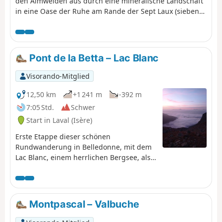
den Almweiden aus durch eine mineralische Landschaft
in eine Oase der Ruhe am Rande der Sept Laux (sieben
Seen) führt.
Pont de la Betta – Lac Blanc
Visorando-Mitglied
12,50 km
+1 241 m
-392 m
7:05 Std.
Schwer
Start in Laval (Isère)
Erste Etappe dieser schönen
Rundwanderung in Belledonne, mit dem
Lac Blanc, einem herrlichen Bergsee, als
krönendem Abschluss.
Montpascal – Valbuche