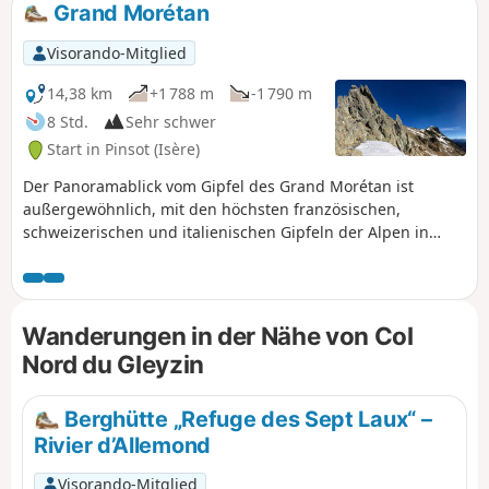
Grand Morétan
Visorando-Mitglied
14,38 km
+1 788 m
-1 790 m
8 Std.
Sehr schwer
Start in Pinsot (Isère)
Der Panoramablick vom Gipfel des Grand Morétan ist
außergewöhnlich, mit den höchsten französischen,
schweizerischen und italienischen Gipfeln der Alpen in
Sichtweite. Diese Route, die zur Hälfte abseits der Wege
verläuft, durchquert den wilden Kar des Glacier du Gleyzin
und erreicht den Gipfel über den Col Nord du Gleyzin. Eine
hier beschriebene Variante ermöglicht es, auch über den
Wanderungen in der Nähe von Col
Col Morétan zu gehen.
Nord du Gleyzin
Berghütte „Refuge des Sept Laux“ –
Rivier d’Allemond
Visorando-Mitglied