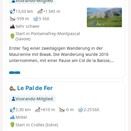
Visorando-Mitglied
13,03 km
+1 345 m
-559 m
5 Std.
Sehr schwer
Start in Pontamafrey-Montpascal
(Savoie)
Erster Tag einer zweitägigen Wanderung in der
Maurienne mit Biwak. Die Wanderung wurde 2016
unternommen, mit einer Pause am Col de la Baisse,
einer weiteren oberhalb des Chalet des Brunes und
einer letzten am Chalet du Tovet. Anmerkung: Die
angezeigte Route stammt von meiner GPS-Uhr, die ich
nie angehalten habe, was die Schleifen an einigen
Le Pal de Fer
Stellen erklärt.
Visorando-Mitglied
2,30 km
+610 m
-0 m
2:25 Std.
Mittel
Start in Crolles (Isère)