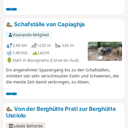
Bocognano, von wo aus man einen
herrlichen Blick auf die umliegenden
Gipfel und den Col de Vizzavona
genießen kann.
Schafställe von Capiaghja
Visorando-Mitglied
3,68 km
+220 m
-220 m
1:40 Std.
Leicht
Start in Bocognano (Corse-du-Sud)
Ein angenehmer Spaziergang bis zu den Schafställen,
inmitten von sehr verschmusten Eseln und Schweinen, die
die meiste Zeit damit verbringen, zu dösen.
Von der Berghütte Prati zur Berghütte
Usciolu
Lokale Behörde