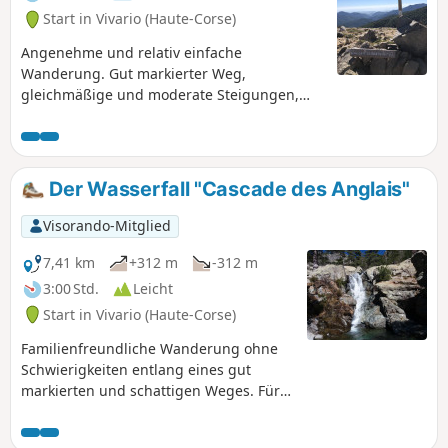
teilweise steilen und steinigen Aufstieg. Sie müssen sich
Start in Vivario (Haute-Corse)
mit den Händen abstützen. Außerdem müssen Sie teilweise
sehr schräge Granitplatten überqueren. Je nach Jahreszeit
Angenehme und relativ einfache
kann es auf diesem letzten Kilometer auch zu Abflüssen
Wanderung. Gut markierter Weg,
kommen. Aus diesen Gründen wird die Wanderung als
gleichmäßige und moderate Steigungen,
„schwierig“ eingestuft.
ohne Gegehen. Die Wanderung verläuft fast
ausschließlich im Schatten eines Kiefern-
und Buchenwaldes. Perfekt für einen ersten
Ausflug in die Berge oder einen etwas
Der Wasserfall "Cascade des Anglais"
abenteuerlichen Familienausflug.
Visorando-Mitglied
7,41 km
+312 m
-312 m
3:00 Std.
Leicht
Start in Vivario (Haute-Corse)
Familienfreundliche Wanderung ohne
Schwierigkeiten entlang eines gut
markierten und schattigen Weges. Für
alle, die einigermaßen gut zu Fuß sind,
ist der Weg gut machbar. Forellenfluss,