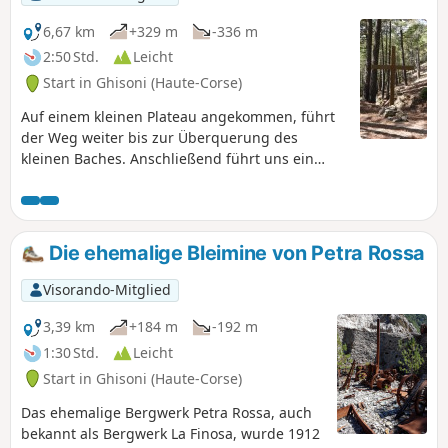
6,67 km
+329 m
-336 m
2:50 Std.
Leicht
Start in Ghisoni (Haute-Corse)
Auf einem kleinen Plateau angekommen, führt
der Weg weiter bis zur Überquerung des
kleinen Baches. Anschließend führt uns ein
schmaler, gewundener Pfad, auf dem wir
einigen Wildschweinen begegnen können,
unter Kastanienbäumen hindurch bis zum Pass
Col de la Croix. Von dort aus folgen Sie dem
Die ehemalige Bleimine von Petra Rossa
Weg nach rechts und entdecken das herrliche
Panorama der östlichen Ebene, des Meeres, der
Visorando-Mitglied
Monti Renoso und Kyrie Eleison (Christe
Eleison). Der Weg führt dann wieder hinunter
3,39 km
+184 m
-192 m
zum Dorf Ghisoni.
1:30 Std.
Leicht
Start in Ghisoni (Haute-Corse)
Das ehemalige Bergwerk Petra Rossa, auch
bekannt als Bergwerk La Finosa, wurde 1912