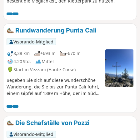
besteht die Möglichkeit, den Kletterpark zu nutzen.
Rundwanderung Punta Cali
Visorando-Mitglied
8,38 km
+693 m
-670 m
4:20 Std.
Mittel
Start in Vezzani (Haute-Corse)
Begeben Sie sich auf diese wunderschöne
Wanderung, die Sie bis zur Punta Cali führt,
einem Gipfel auf 1389 m Höhe, der im Süden
die Gemeinde Vezzani und im Westen die
Gemeinde Pietroso begrenzt. Dieser Weg
wechselt zwischen Waldpassagen mit
majestätischen Lariccio-Kiefern und
Die Schafställe von Pozzi
offeneren, felsigen Abschnitten. Er bietet
Ihnen außergewöhnliche Ausblicke mit
Visorando-Mitglied
einem 360°-Panorama auf die wichtigsten