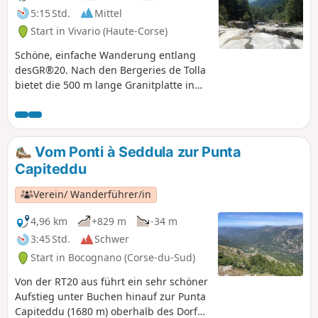
5:15 Std.
Mittel
Start in Vivario (Haute-Corse)
Schöne, einfache Wanderung entlang
desGR®20. Nach den Bergeries de Tolla
bietet die 500 m lange Granitplatte in
etwa 1100 m Höhe einen wunderbaren
Ort für ein Picknick und eine Siesta. Es
gibt Bäume, die Schatten spenden. Man
muss sich etwa fünfzig Meter nach links
Vom Ponti à Seddula zur Punta
(bergauf) vomGR®20entfernen, um die
Capiteddu
Felsplatte und die Wasserfälle zu sehen.
Die „hängenden Gärten” inmitten der
Verein/ Wanderführer/in
Wasserfälle sind von atemberaubender
Schönheit.
4,96 km
+829 m
-34 m
3:45 Std.
Schwer
Start in Bocognano (Corse-du-Sud)
Von der RT20 aus führt ein sehr schöner
Aufstieg unter Buchen hinauf zur Punta
Capiteddu (1680 m) oberhalb des Dorfes