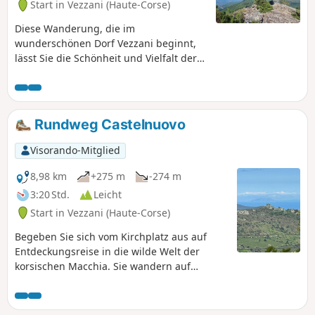
Start in Vezzani (Haute-Corse)
Diese Wanderung, die im
wunderschönen Dorf Vezzani beginnt,
lässt Sie die Schönheit und Vielfalt der
Landschaften inmitten einer grünen
Oase entdecken. Sie durchqueren
Kastanienhaine und einen
wunderschönen Lariccio-Kiefernwald.
Rundweg Castelnuovo
Genießen Sie die herrlichen Ausblicke,
die Ihnen den Atem rauben werden.
Visorando-Mitglied
8,98 km
+275 m
-274 m
3:20 Std.
Leicht
Start in Vezzani (Haute-Corse)
Begeben Sie sich vom Kirchplatz aus auf
Entdeckungsreise in die wilde Welt der
korsischen Macchia. Sie wandern auf
Hirtenpfaden, wo Sie vielleicht auf Ziegen-
und Schafherden treffen, auf dem
Bergrücken, der die Täler von Tavignanu