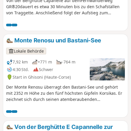
Von der Berghütte Capanelle auf demFernwanderweg
GR®20dauert es etwa 30 Minuten bis zu den Schafställen
von Traggette. Anschließend folgt der Aufstieg zum
Bastani-See auf 2089 m Höhe gegenüber dem Monte
Renoso (2352 m). Der Bastani-See in Haute-Corse ist einer
der höchstgelegenen Seen Korsikas. Dieser wunderschöne
See glazialen Ursprungs, der 7 Monate im Jahr zugefroren
Monte Renosu und Bastani-See
ist, verdankt seine schöne smaragdgrüne Farbe dem
Vorkommen von Fadenalgen.
Lokale Behörde
7,92 km
+771 m
-764 m
4:30 Std.
Schwer
Start in Ghisoni (Haute-Corse)
Der Monte Renosu überragt den Bastani-See und gehört
mit 2352 m Höhe zu den fünf höchsten Gipfeln Korsikas. Er
zeichnet sich durch seinen atemberaubenden
Panoramablick aus.
Von der Berghütte E Capannelle zur