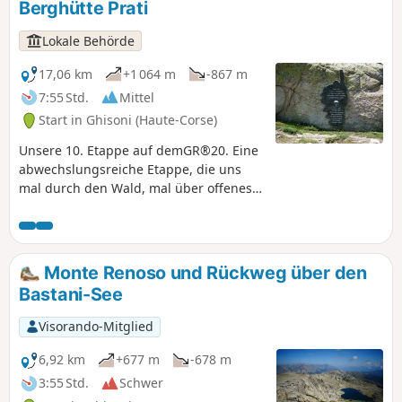
Berghütte Prati
Lokale Behörde
17,06 km
+1 064 m
-867 m
7:55 Std.
Mittel
Start in Ghisoni (Haute-Corse)
Unsere 10. Etappe auf demGR®20. Eine
abwechslungsreiche Etappe, die uns
mal durch den Wald, mal über offenes
Gelände führt.
Monte Renoso und Rückweg über den
Bastani-See
Visorando-Mitglied
6,92 km
+677 m
-678 m
3:55 Std.
Schwer