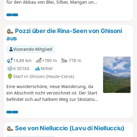
für den Abbau von Blei, Silber, Mangan und
Eisen eröffnet und nach dem Zweiten
Weltkrieg geschlossen. Quelle: WikipediaIn
den Minen von La Finosa wurden
silberhaltiges Blei (Galena, Cerussit), Zink
Pozzi über die Rina-Seen von Ghisoni
(Blende) und Kupfer (Bornit) abgebaut.Der
aus
Großteil des Abbaus in La Finosa erfolgte im
Tagebau.Die Erkundungen vor Ort
Visorando-Mitglied
begannen in den 1910er Jahren. Quelle:
Zivilkulturerbe Ghisoni.
14,88 km
+780 m
-778 m
6:30 Std.
Mittel
Start in Ghisoni (Haute-Corse)
Eine wunderschöne, neue Wanderung, da
ein Abschnitt nicht verzeichnet ist. Der Start
befindet sich auf halbem Weg zur Skistation
Ghisoni. Sie nehmen eine Abkürzung, die
auf den berühmten GR®20 führt. Dieser
Weg bietet eine große Vielfalt an
Landschaften und Vegetationen, Tannen-
See von Nielluccio (Lavu di Niellucciu)
und Buchenwälder, Macchia, felsige Gebiete,