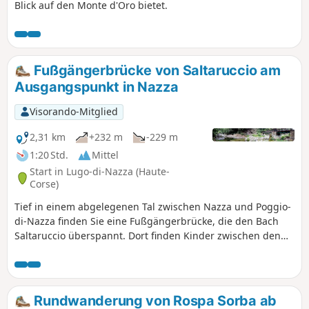
Blick auf den Monte d'Oro bietet.
Fußgängerbrücke von Saltaruccio am
Ausgangspunkt in Nazza
Visorando-Mitglied
2,31 km
+232 m
-229 m
1:20 Std.
Mittel
Start in Lugo-di-Nazza (Haute-
Corse)
Tief in einem abgelegenen Tal zwischen Nazza und Poggio-
di-Nazza finden Sie eine Fußgängerbrücke, die den Bach
Saltaruccio überspannt. Dort finden Kinder zwischen den
Wasserbecken einen schönen Spielplatz. Diese Wanderung
ist aufgrund des teilweise steilen Gefälles mittelschwer,
aber aufgrund der kurzen Strecke relativ einfach. So
können Sie sie problemlos mit der ganzen Familie
Rundwanderung von Rospa Sorba ab
unternehmen und ein Picknick einplanen.