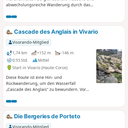
abwechslungsreiche Wanderung durch das
Manganello-Tal.
Cascade des Anglais in Vivario
Visorando-Mitglied
1,74 km
+152 m
-146 m
0:55 Std.
Mittel
Start in Vivario (Haute-Corse)
Diese Route ist eine Hin- und
Rückwanderung, um den Wasserfall
„Cascade des Anglais“ zu bewundern. Vor
Ort finden Sie den berühmten Wasserfall
und zahlreiche natürliche Becken, in denen
Sie im kühlen Wasser baden können.
Die Bergeries de Porteto
Visorando-Mitglied