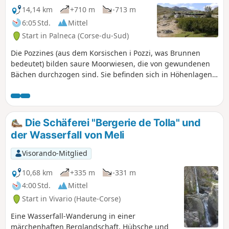
Gipfel der Insel, auf zahlreiche Dörfer im
14,14 km
+710 m
-713 m
Zentrum Korsikas, auf die Ostküste, das
6:05 Std.
Mittel
Tyrrhenische Meer und die Inseln des
Start in Palneca (Corse-du-Sud)
toskanischen Archipels: Elba, Monte Cristo
und Giglio.
Die Pozzines (aus dem Korsischen i Pozzi, was Brunnen
bedeutet) bilden saure Moorwiesen, die von gewundenen
Bächen durchzogen sind. Sie befinden sich in Höhenlagen
zwischen 1700 und 2300 Metern. Sie befinden sich in
Senken, die durch ehemalige Gletscherseen entstanden
sind und durch die Auffüllung dieser Seen mit
Lehmablagerungen und zahlreichen abgestorbenen
Die Schäferei "Bergerie de Tolla" und
Pflanzen entstanden sind. Auf Korsika sind die
der Wasserfall von Meli
Ablagerungen der ältesten Pozzine etwa 12.000 Jahre alt.
Visorando-Mitglied
10,68 km
+335 m
-331 m
4:00 Std.
Mittel
Start in Vivario (Haute-Corse)
Eine Wasserfall-Wanderung in einer
märchenhaften Berglandschaft. Hübsche und