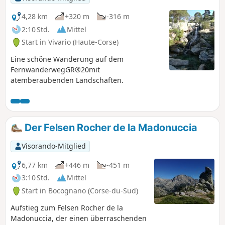
4,28 km
+320 m
-316 m
2:10 Std.
Mittel
Start in Vivario (Haute-Corse)
Eine schöne Wanderung auf dem
FernwanderwegGR®20mit
atemberaubenden Landschaften.
Der Felsen Rocher de la Madonuccia
Visorando-Mitglied
6,77 km
+446 m
-451 m
3:10 Std.
Mittel
Start in Bocognano (Corse-du-Sud)
Aufstieg zum Felsen Rocher de la
Madonuccia, der einen überraschenden