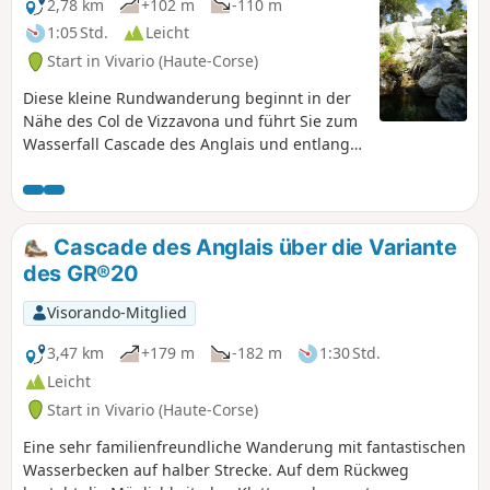
2,78 km
+102 m
-110 m
1:05 Std.
Leicht
Start in Vivario (Haute-Corse)
Diese kleine Rundwanderung beginnt in der
Nähe des Col de Vizzavona und führt Sie zum
Wasserfall Cascade des Anglais und entlang
des Flusses Agnone mit seinen schönen
Becken, die zum Baden einladen. Der Aufstieg
erfolgt über einen einfachen Waldweg.
Cascade des Anglais über die Variante
des GR®20
Visorando-Mitglied
3,47 km
+179 m
-182 m
1:30 Std.
Leicht
Start in Vivario (Haute-Corse)
Eine sehr familienfreundliche Wanderung mit fantastischen
Wasserbecken auf halber Strecke. Auf dem Rückweg