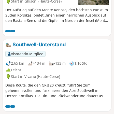
Start in Ghisoni (Haute-Corse)
Der Aufstieg auf den Monte Renoso, den höchsten Punkt im
Süden Korsikas, bietet Ihnen einen herrlichen Ausblick auf
den Bastani-See und die Gipfel im Norden der Insel (Monte
d'Oro, Rotondo, Cardo, Paglia Orba und Monte Cinto). Auf
dem Rückweg führt Sie ein kleiner Umweg über einen
anspruchsvollen Abstieg zum Ufer des Lac de Bastani, wo
Sie eine kleine Erfrischungspause einlegen können.
Southwell-Unterstand
Visorando-Mitglied
2,65 km
+134 m
-133 m
1:10 Std.
Leicht
Start in Vivario (Haute-Corse)
Diese Route, die den GR®20 kreuzt, führt Sie zum
geheimnisvollen und faszinierenden Abri Southwell im
Herzen Korsikas. Die Hin- und Rückwanderung dauert 45
Minuten. Es handelt sich um eine eher leichte bis
mittelschwere Wanderung im Schatten, ideal für einen
Familienausflug.