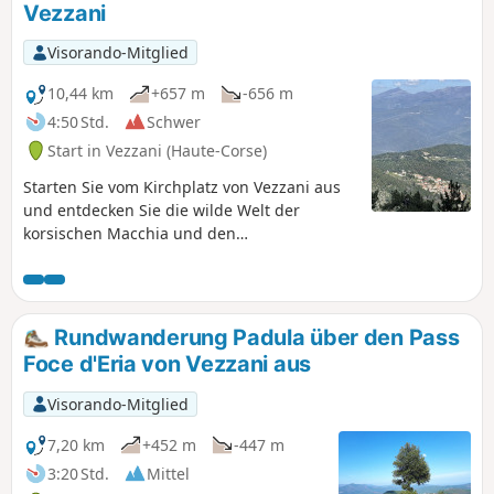
Vezzani
Visorando-Mitglied
10,44 km
+657 m
-656 m
4:50 Std.
Schwer
Start in Vezzani (Haute-Corse)
Starten Sie vom Kirchplatz von Vezzani aus
und entdecken Sie die wilde Welt der
korsischen Macchia und den
wunderschönen Laricio-Kiefernwald von
Rospa Sorba. Die Route bietet Ihnen
herrliche Ausblicke auf die Ostküste
Ostkorsikas sowie auf die Inseln des
Rundwanderung Padula über den Pass
toskanischen Archipels und einen
Foce d'Eria von Vezzani aus
atemberaubenden Blick auf die wichtigsten
Gebirgsmassive Korsikas von Punta Tana
Visorando-Mitglied
und Punta Cali aus, die sich in der Nähe der
Route befinden.
7,20 km
+452 m
-447 m
3:20 Std.
Mittel