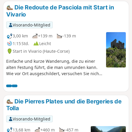
und Tagnone trennt. Genießen Sie die
Die Redoute de Pasciola mit Start in
außergewöhnlichen Ausblicke auf die
Vivario
umliegenden Bergketten und die Insel
Monte Cristo.
Visorando-Mitglied
3,00 km
+139 m
-139 m
1:15 Std.
Leicht
Start in Vivario (Haute-Corse)
Einfache und kurze Wanderung, die zu einer
alten Festung führt, die man umrunden kann.
Wie vor Ort ausgeschildert, versuchen Sie nicht,
das Innere zu betreten (Einsturzgefahr).
Die Pierres Plates und die Bergeries de
Tolla
Visorando-Mitglied
13,68 km
+460 m
-457 m