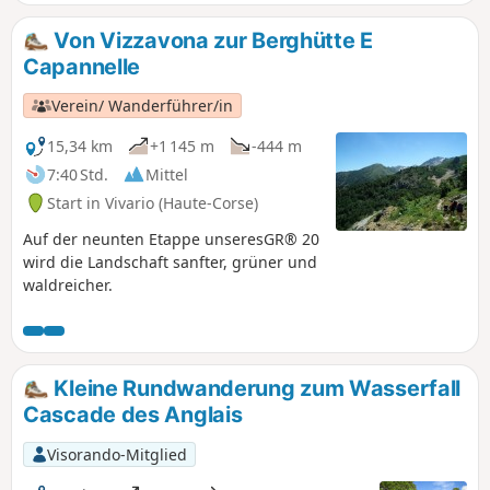
reines Wasser, Gumpen, Wasserfälle.
Von Vizzavona zur Berghütte E
Capannelle
Verein/ Wanderführer/in
15,34 km
+1 145 m
-444 m
7:40 Std.
Mittel
Start in Vivario (Haute-Corse)
Auf der neunten Etappe unseresGR® 20
wird die Landschaft sanfter, grüner und
waldreicher.
Kleine Rundwanderung zum Wasserfall
Cascade des Anglais
Visorando-Mitglied