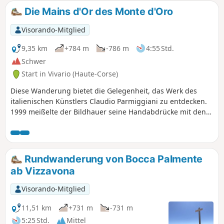
Die Mains d'Or des Monte d'Oro
Visorando-Mitglied
9,35 km
+784 m
-786 m
4:55 Std.
Schwer
Start in Vivario (Haute-Corse)
Diese Wanderung bietet die Gelegenheit, das Werk des
italienischen Künstlers Claudio Parmiggiani zu entdecken.
1999 meißelte der Bildhauer seine Handabdrücke mit den
Handflächen zum Himmel gerichtet. Diese wurden
anschließend in Granit eingefasst. Das Werk befindet sich
streng genommen nicht auf dem Weg des Aufstiegs zum
Gipfel des Monte d'Oro. Man muss nämlich vom Weg
Rundwanderung von Bocca Palmente
abweichen, um es zu entdecken. Hinter dichter Vegetation
ab Vizzavona
finden Sie weiter unten einen großen Granitblock, in den
die „Mains d'Or“ (Goldene Hände) eingemeißelt sind. Es ist
Visorando-Mitglied
daher wichtig, der GPS-Route zu folgen.Die Wanderung
führt in den Wald hinein und steigt in Richtung Monte
11,51 km
+731 m
-731 m
d'Oro an. Der letzte Kilometer ist anspruchsvoller, mit einem
5:25 Std.
Mittel