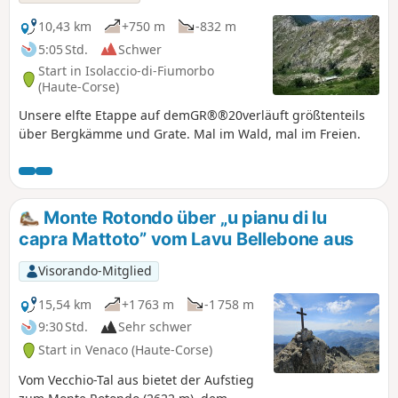
10,43 km
+750 m
-832 m
5:05 Std.
Schwer
Start in Isolaccio-di-Fiumorbo
(Haute-Corse)
Unsere elfte Etappe auf demGR®®20verläuft größtenteils
über Bergkämme und Grate. Mal im Wald, mal im Freien.
Monte Rotondo über „u pianu di lu
capra Mattoto” vom Lavu Bellebone aus
Visorando-Mitglied
15,54 km
+1 763 m
-1 758 m
9:30 Std.
Sehr schwer
Start in Venaco (Haute-Corse)
Vom Vecchio-Tal aus bietet der Aufstieg