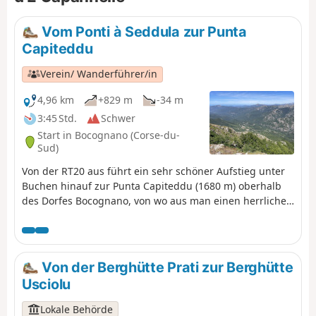
Vom Ponti à Seddula zur Punta
Capiteddu
Verein/ Wanderführer/in
4,96 km
+829 m
-34 m
3:45 Std.
Schwer
Start in Bocognano (Corse-du-
Sud)
Von der RT20 aus führt ein sehr schöner Aufstieg unter
Buchen hinauf zur Punta Capiteddu (1680 m) oberhalb
des Dorfes Bocognano, von wo aus man einen herrlichen
Blick auf die umliegenden Gipfel und den Col de
Vizzavona genießen kann.
Von der Berghütte Prati zur Berghütte
Usciolu
Lokale Behörde