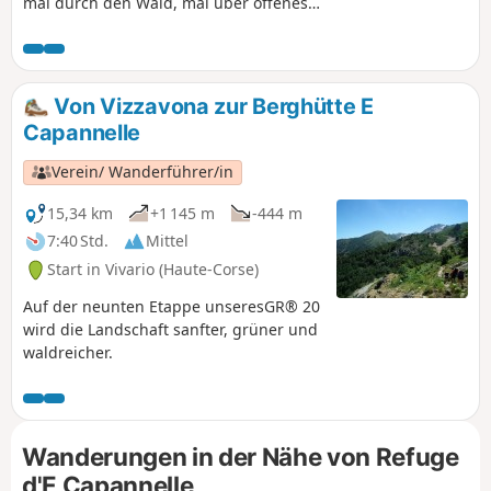
mal durch den Wald, mal über offenes
Gelände führt.
Von Vizzavona zur Berghütte E
Capannelle
Verein/ Wanderführer/in
15,34 km
+1 145 m
-444 m
7:40 Std.
Mittel
Start in Vivario (Haute-Corse)
Auf der neunten Etappe unseresGR® 20
wird die Landschaft sanfter, grüner und
waldreicher.
Wanderungen in der Nähe von Refuge
d'E Capannelle