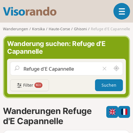
V
T
i
o
s
g
o
Wanderungen
Korsika
Haute-Corse
Ghisoni
Refuge d'E Capannelle
g
r
l
a
Wanderung suchen: Refuge d'E
e
n
Capannelle
n
d
a
o
v
S
F
i
c
e
g
h
l
a
Filter
Suchen
NEU
a
d
t
u
l
i
m
e
o
i
e
n
Wanderungen Refuge
c
r
h
e
d'E Capannelle
u
n
m