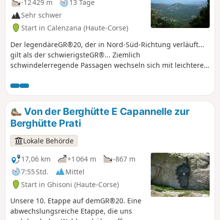
-12 429 m
13 Tage
Sehr schwer
Start in Calenzana (Haute-Corse)
Der legendäreGR®20, der in Nord-Süd-Richtung verläuft...
gilt als der schwierigsteGR®... Ziemlich
schwindelerregende Passagen wechseln sich mit leichteren
Passagen ab, vor allem im Süden. Sehr schöne
Landschaften
Von der Berghütte E Capannelle zur
Berghütte Prati
Lokale Behörde
17,06 km
+1 064 m
-867 m
7:55 Std.
Mittel
Start in Ghisoni (Haute-Corse)
Unsere 10. Etappe auf demGR®20. Eine
abwechslungsreiche Etappe, die uns