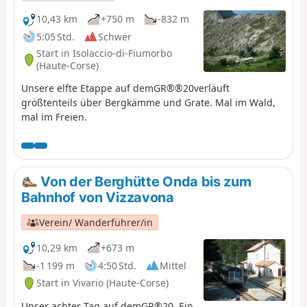
10,43 km
+750 m
-832 m
5:05 Std.
Schwer
Start in Isolaccio-di-Fiumorbo
(Haute-Corse)
Unsere elfte Etappe auf demGR®®20verläuft
größtenteils über Bergkämme und Grate. Mal im Wald,
mal im Freien.
Von der Berghütte Onda bis zum
Bahnhof von Vizzavona
Verein/ Wanderführer/in
10,29 km
+673 m
-1 199 m
4:50 Std.
Mittel
Start in Vivario (Haute-Corse)
Unser achter Tag auf demGR®20. Ein