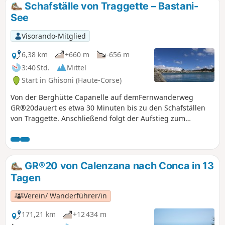
Schafställe von Traggette – Bastani-
See
Visorando-Mitglied
6,38 km
+660 m
-656 m
3:40 Std.
Mittel
Start in Ghisoni (Haute-Corse)
Von der Berghütte Capanelle auf demFernwanderweg
GR®20dauert es etwa 30 Minuten bis zu den Schafställen
von Traggette. Anschließend folgt der Aufstieg zum
Bastani-See auf 2089 m Höhe gegenüber dem Monte
Renoso (2352 m). Der Bastani-See in Haute-Corse ist einer
der höchstgelegenen Seen Korsikas. Dieser wunderschöne
See glazialen Ursprungs, der 7 Monate im Jahr zugefroren
GR®20 von Calenzana nach Conca in 13
ist, verdankt seine schöne smaragdgrüne Farbe dem
Tagen
Vorkommen von Fadenalgen.
Verein/ Wanderführer/in
171,21 km
+12 434 m