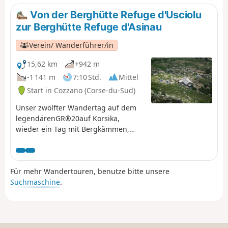
den Wald, Querungen durch Farnfelder vor einem
Von der Berghütte Refuge d'Usciolu
anstrengenden Aufstieg, teilweise auf einem Weg, bis
zur Berghütte Refuge d'Asinau
zur Schafhütte von Croci auf dem Plateau von Coscione.
Verein/ Wanderführer/in
15,62 km
+942 m
-1 141 m
7:10 Std.
Mittel
Start in Cozzano (Corse-du-Sud)
Unser zwölfter Wandertag auf dem
legendärenGR®20auf Korsika,
wieder ein Tag mit Bergkämmen,
aber auch eine schöne Passage auf
einem Plateau und damit eine große
Veränderung der Landschaft.
Für mehr Wandertouren, benutze bitte unsere
Suchmaschine
.