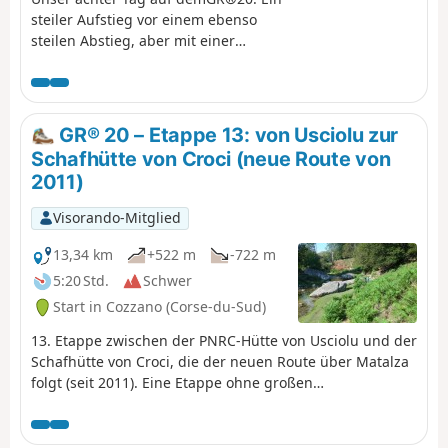
steiler Aufstieg vor einem ebenso
steilen Abstieg, aber mit einer
wunderschönen Aussicht... Bei Ihrer
Ankunft in Vizzavona können Sie den
Wasserfall Cascade des Anglais
bewundern.
GR® 20 – Etappe 13: von Usciolu zur
Schafhütte von Croci (neue Route von
2011)
Visorando-Mitglied
13,34 km
+522 m
-722 m
5:20 Std.
Schwer
Start in Cozzano (Corse-du-Sud)
13. Etappe zwischen der PNRC-Hütte von Usciolu und der
Schafhütte von Croci, die der neuen Route über Matalza
folgt (seit 2011). Eine Etappe ohne großen
Höhenunterschied, die man aber nicht unterschätzen
sollte. Der Beginn auf dem Grat ist etwas technisch bis
zur Punta di a Scaddatta. Dann folgt ein Abstieg durch