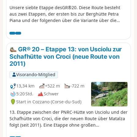
Unsere siebte Etappe desGR®20. Diese Route besteht
aus zwei Etappen, der ersten bis zur Berghütte Petra
Piana und der folgenden über die Variante über die
Bergkämme.
GR® 20 – Etappe 13: von Usciolu zur
Schafhütte von Croci (neue Route von
2011)
Visorando-Mitglied
13,34 km
+522 m
-722 m
5:20 Std.
Schwer
Start in Cozzano (Corse-du-Sud)
13. Etappe zwischen der PNRC-Hütte von Usciolu und der
Schafhütte von Croci, die der neuen Route über Matalza
folgt (seit 2011). Eine Etappe ohne großen
Höhenunterschied, die man aber nicht unterschätzen