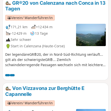
GR®20 von Calenzana nach Conca in 13
Tagen
Verein/ Wanderführer/in
171,21 km
+12 434 m
-12 429 m
13 Tage
Sehr schwer
Start in Calenzana (Haute-Corse)
Der legendäreGR®20, der in Nord-Süd-Richtung verläuft...
gilt als der schwierigsteGR®... Ziemlich
schwindelerregende Passagen wechseln sich mit leichteren
Passagen ab, vor allem im Süden. Sehr schöne
Landschaften
Von Vizzavona zur Berghütte E
Capannelle
Verein/ Wanderführer/in