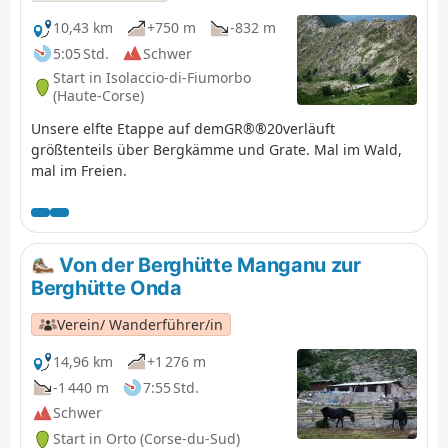
10,43 km
+750 m
-832 m
5:05 Std.
Schwer
Start in Isolaccio-di-Fiumorbo
(Haute-Corse)
Unsere elfte Etappe auf demGR®®20verläuft
größtenteils über Bergkämme und Grate. Mal im Wald,
mal im Freien.
Von der Berghütte Manganu zur
Berghütte Onda
Verein/ Wanderführer/in
14,96 km
+1 276 m
-1 440 m
7:55 Std.
Schwer
Start in Orto (Corse-du-Sud)