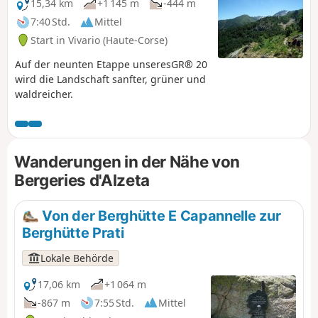
15,34 km
+1 145 m
-444 m
7:40 Std.
Mittel
Start in Vivario (Haute-Corse)
Auf der neunten Etappe unseresGR® 20
wird die Landschaft sanfter, grüner und
waldreicher.
Wanderungen in der Nähe von
Bergeries d'Alzeta
Von der Berghütte E Capannelle zur
Berghütte Prati
Lokale Behörde
17,06 km
+1 064 m
-867 m
7:55 Std.
Mittel