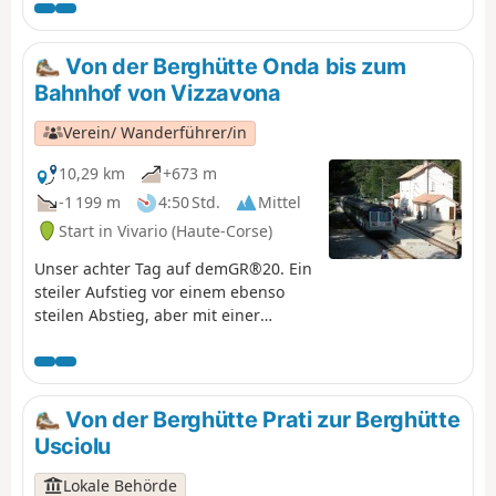
Vizzavona genießen kann.
Von der Berghütte Onda bis zum
Bahnhof von Vizzavona
Verein/ Wanderführer/in
10,29 km
+673 m
-1 199 m
4:50 Std.
Mittel
Start in Vivario (Haute-Corse)
Unser achter Tag auf demGR®20. Ein
steiler Aufstieg vor einem ebenso
steilen Abstieg, aber mit einer
wunderschönen Aussicht... Bei Ihrer
Ankunft in Vizzavona können Sie den
Wasserfall Cascade des Anglais
bewundern.
Von der Berghütte Prati zur Berghütte
Usciolu
Lokale Behörde