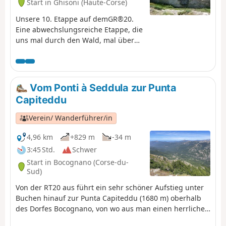
Start in Ghisoni (Haute-Corse)
Unsere 10. Etappe auf demGR®20.
Eine abwechslungsreiche Etappe, die
uns mal durch den Wald, mal über
offenes Gelände führt.
Vom Ponti à Seddula zur Punta
Capiteddu
Verein/ Wanderführer/in
4,96 km
+829 m
-34 m
3:45 Std.
Schwer
Start in Bocognano (Corse-du-
Sud)
Von der RT20 aus führt ein sehr schöner Aufstieg unter
Buchen hinauf zur Punta Capiteddu (1680 m) oberhalb
des Dorfes Bocognano, von wo aus man einen herrlichen
Blick auf die umliegenden Gipfel und den Col de