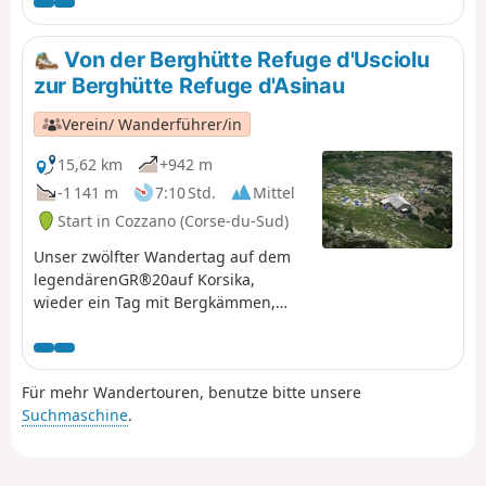
sollte. Der Beginn auf dem Grat ist etwas technisch bis
zur Punta di a Scaddatta. Dann folgt ein Abstieg durch
den Wald, Querungen durch Farnfelder vor einem
Von der Berghütte Refuge d'Usciolu
anstrengenden Aufstieg, teilweise auf einem Weg, bis
zur Berghütte Refuge d'Asinau
zur Schafhütte von Croci auf dem Plateau von Coscione.
Verein/ Wanderführer/in
15,62 km
+942 m
-1 141 m
7:10 Std.
Mittel
Start in Cozzano (Corse-du-Sud)
Unser zwölfter Wandertag auf dem
legendärenGR®20auf Korsika,
wieder ein Tag mit Bergkämmen,
aber auch eine schöne Passage auf
einem Plateau und damit eine große
Veränderung der Landschaft.
Für mehr Wandertouren, benutze bitte unsere
Suchmaschine
.