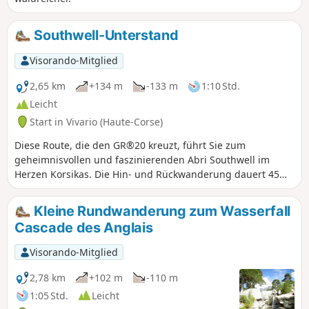
Southwell-Unterstand
Visorando-Mitglied
2,65 km
+134 m
-133 m
1:10 Std.
Leicht
Start in Vivario (Haute-Corse)
Diese Route, die den GR®20 kreuzt, führt Sie zum
geheimnisvollen und faszinierenden Abri Southwell im
Herzen Korsikas. Die Hin- und Rückwanderung dauert 45
Minuten. Es handelt sich um eine eher leichte bis
mittelschwere Wanderung im Schatten, ideal für einen
Kleine Rundwanderung zum Wasserfall
Familienausflug.
Cascade des Anglais
Visorando-Mitglied
2,78 km
+102 m
-110 m
1:05 Std.
Leicht