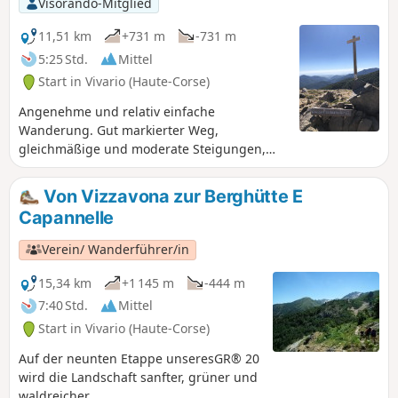
Visorando-Mitglied
11,51 km
+731 m
-731 m
5:25 Std.
Mittel
Start in Vivario (Haute-Corse)
Angenehme und relativ einfache
Wanderung. Gut markierter Weg,
gleichmäßige und moderate Steigungen,
ohne Gegehen. Die Wanderung verläuft fast
ausschließlich im Schatten eines Kiefern-
Von Vizzavona zur Berghütte E
und Buchenwaldes. Perfekt für einen ersten
Capannelle
Ausflug in die Berge oder einen etwas
abenteuerlichen Familienausflug.
Verein/ Wanderführer/in
15,34 km
+1 145 m
-444 m
7:40 Std.
Mittel
Start in Vivario (Haute-Corse)
Auf der neunten Etappe unseresGR® 20
wird die Landschaft sanfter, grüner und
waldreicher.