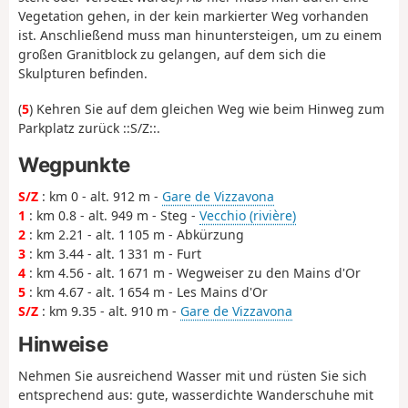
Vegetation gehen, in der kein markierter Weg vorhanden
ist. Anschließend muss man hinuntersteigen, um zu einem
großen Granitblock zu gelangen, auf dem sich die
Skulpturen befinden.
(
5
) Kehren Sie auf dem gleichen Weg wie beim Hinweg zum
Parkplatz zurück ::S/Z::.
Wegpunkte
S/Z
: km 0 - alt. 912 m -
Gare de Vizzavona
1
: km 0.8 - alt. 949 m - Steg -
Vecchio (rivière)
2
: km 2.21 - alt. 1 105 m - Abkürzung
3
: km 3.44 - alt. 1 331 m - Furt
4
: km 4.56 - alt. 1 671 m - Wegweiser zu den Mains d'Or
5
: km 4.67 - alt. 1 654 m - Les Mains d'Or
S/Z
: km 9.35 - alt. 910 m -
Gare de Vizzavona
Hinweise
Nehmen Sie ausreichend Wasser mit und rüsten Sie sich
entsprechend aus: gute, wasserdichte Wanderschuhe mit