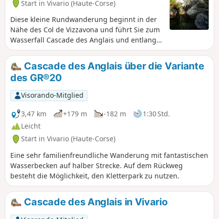
Start in Vivario (Haute-Corse)
Diese kleine Rundwanderung beginnt in der
Nähe des Col de Vizzavona und führt Sie zum
Wasserfall Cascade des Anglais und entlang
des Flusses Agnone mit seinen schönen
Becken, die zum Baden einladen. Der Aufstieg
Cascade des Anglais über die Variante
erfolgt über einen einfachen Waldweg.
des GR®20
Visorando-Mitglied
3,47 km
+179 m
-182 m
1:30 Std.
Leicht
Start in Vivario (Haute-Corse)
Eine sehr familienfreundliche Wanderung mit fantastischen
Wasserbecken auf halber Strecke. Auf dem Rückweg
besteht die Möglichkeit, den Kletterpark zu nutzen.
Cascade des Anglais in Vivario