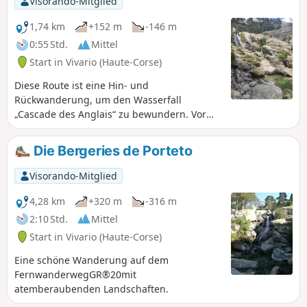
Visorando-Mitglied
1,74 km
+152 m
-146 m
0:55 Std.
Mittel
Start in Vivario (Haute-Corse)
Diese Route ist eine Hin- und
Rückwanderung, um den Wasserfall
„Cascade des Anglais“ zu bewundern. Vor
Ort finden Sie den berühmten Wasserfall
und zahlreiche natürliche Becken, in denen
Die Bergeries de Porteto
Sie im kühlen Wasser baden können.
Visorando-Mitglied
4,28 km
+320 m
-316 m
2:10 Std.
Mittel
Start in Vivario (Haute-Corse)
Eine schöne Wanderung auf dem
FernwanderwegGR®20mit
atemberaubenden Landschaften.