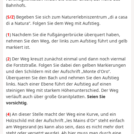
Bahnhofs.
(
S/Z
) Begeben Sie sich zum Naturerlebniszentrum „di a casa
di a Natura“. Folgen Sie dem Weg mit Aufstieg.
(
1
) Nachdem Sie die Fußgängerbrücke überquert haben,
nehmen Sie den Weg, der links zum Aufstieg führt und gelb
markiert ist.
(
2
) Der Weg kreuzt zunächst einmal und dann noch viermal
die Forststraße. Folgen Sie dabei den gelben Markierungen
und den Schildern mit der Aufschrift „Monte d'Oro“.
Überqueren Sie den Bach und nehmen Sie den Aufstieg
links. Nach einer Ebene führt der Aufstieg auf einen
steinigen Weg mit starkem Höhenunterschied. Der Weg
verläuft auch über große Granitplatten.
Seien Sie
vorsichtig
.
(
4
) An dieser Stelle macht der Weg eine Kurve, und ein
Holzschild mit der Aufschrift „les Mains d'Or“ steht einfach
am Wegesrand (es kann also sein, dass es nicht mehr dort
steht oder versetzt wurde). Ab hier muss man durch eine