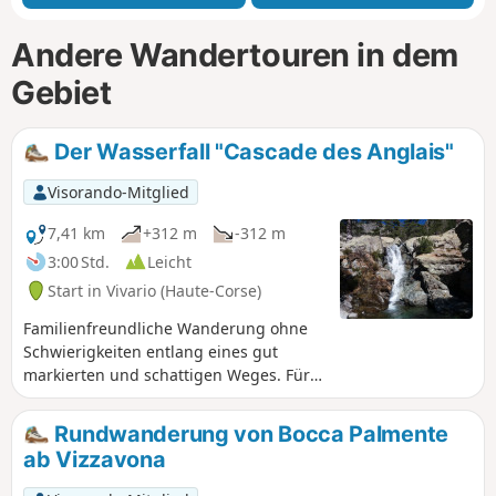
Andere Wandertouren in dem
Gebiet
Der Wasserfall "Cascade des Anglais"
Visorando-Mitglied
7,41 km
+312 m
-312 m
3:00 Std.
Leicht
Start in Vivario (Haute-Corse)
Familienfreundliche Wanderung ohne
Schwierigkeiten entlang eines gut
markierten und schattigen Weges. Für
alle, die einigermaßen gut zu Fuß sind,
ist der Weg gut machbar. Forellenfluss,
Rundwanderung von Bocca Palmente
reines Wasser, Gumpen, Wasserfälle.
ab Vizzavona