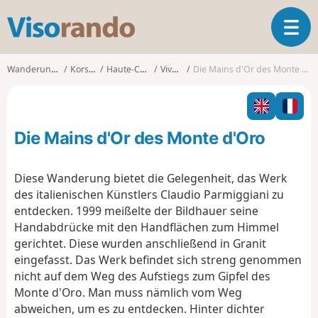
V
T
i
o
s
g
o
Wanderungen
Korsika
Haute-Corse
Vivario
Die Mains d'Or des Monte d'Oro
g
r
l
a
e
n
n
d
Die Mains d'Or des Monte d'Oro
a
o
v
i
Diese Wanderung bietet die Gelegenheit, das Werk
g
des italienischen Künstlers Claudio Parmiggiani zu
a
entdecken. 1999 meißelte der Bildhauer seine
t
Handabdrücke mit den Handflächen zum Himmel
i
o
gerichtet. Diese wurden anschließend in Granit
n
eingefasst. Das Werk befindet sich streng genommen
nicht auf dem Weg des Aufstiegs zum Gipfel des
Monte d'Oro. Man muss nämlich vom Weg
abweichen, um es zu entdecken. Hinter dichter