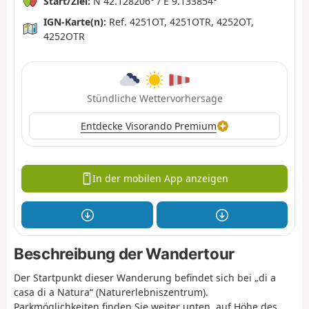
Start/Ziel:
N 42.128206° / E 9.133854°
IGN-Karte(n):
Ref. 4251OT, 4251OTR, 4252OT,
4252OTR
Stündliche Wettervorhersage
Entdecke Visorando Premium
In der mobilen App anzeigen
Beschreibung der Wandertour
Der Startpunkt dieser Wanderung befindet sich bei „di a
casa di a Natura“ (Naturerlebniszentrum).
Parkmöglichkeiten finden Sie weiter unten, auf Höhe des