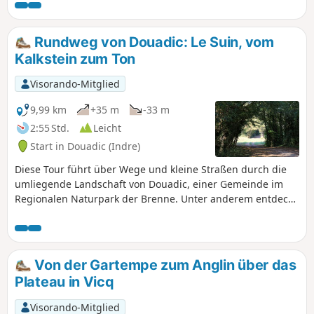
idyllische Landschaften entdecken.(Diese Wanderung wird
bei starkem Regen aufgrund einer Furt nicht empfohlen:
Folgen Sie in diesem Fall der im Abschnitt „Praktische
Rundweg von Douadic: Le Suin, vom
Informationen“ vorgeschlagenen Route.)
Kalkstein zum Ton
Visorando-Mitglied
9,99 km
+35 m
-33 m
2:55 Std.
Leicht
Start in Douadic (Indre)
Diese Tour führt über Wege und kleine Straßen durch die
umliegende Landschaft von Douadic, einer Gemeinde im
Regionalen Naturpark der Brenne. Unter anderem entdeckt
man dabei das Suin-Tal und den Étang de la Hire.
Von der Gartempe zum Anglin über das
Plateau in Vicq
Visorando-Mitglied