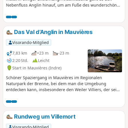
Nebenfluss Anglin hinauf, um am Fuße des wunderschönen
Dorfes Angles-sur-l'Anglin anzukommen. Der Rückweg führt
durch Felder und Wälder.
Das Val d’Anglin in Mauvières
Visorando-Mitglied
7,83 km
+23 m
-23 m
2:20 Std.
Leicht
Start in Mauvières (Indre)
Schöner Spaziergang in Mauvières im Regionalen
Naturpark der Brenne, bei dem man die Umgebung
entdecken kann, insbesondere den Weiler Villiers, der seine
alte Bebauung bewahrt hat, und das Val d’Anglin mit einem
atemberaubenden Ausblick auf das Schloss Aigues Joignant
am anderen Ufer.
Rundweg um Villemort
Visorando-Mitglied