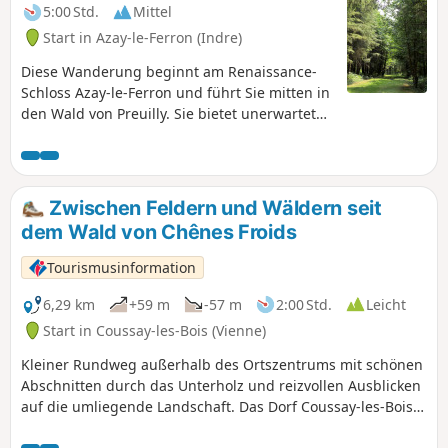
5:00 Std.
Mittel
Start in Azay-le-Ferron (Indre)
Diese Wanderung beginnt am Renaissance-
Schloss Azay-le-Ferron und führt Sie mitten in
den Wald von Preuilly. Sie bietet unerwartete
Sehenswürdigkeiten: ein Denkmal für die
Résistance, einen von Bäumen umgebenen
Teich und Ausblicke auf den Tierpark Haute-
Touche.
Zwischen Feldern und Wäldern seit
dem Wald von Chênes Froids
Tourismusinformation
6,29 km
+59 m
-57 m
2:00 Std.
Leicht
Start in Coussay-les-Bois (Vienne)
Kleiner Rundweg außerhalb des Ortszentrums mit schönen
Abschnitten durch das Unterholz und reizvollen Ausblicken
auf die umliegende Landschaft. Das Dorf Coussay-les-Bois
ist besonders wegen seines Glockenturms, den Sie nach