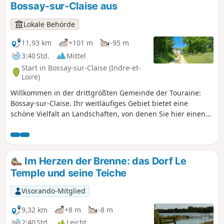
Bossay-sur-Claise aus
Lokale Behörde
11,93 km
+101 m
-95 m
3:40 Std.
Mittel
Start in Bossay-sur-Claise (Indre-et-
Loire)
Willkommen in der drittgrößten Gemeinde der Touraine:
Bossay-sur-Claise. Ihr weitläufiges Gebiet bietet eine
schöne Vielfalt an Landschaften, von denen Sie hier einen
Eindruck bekommen: Felder, Wälder, Lichtungen, Täler... und
als Höhepunkt ein rosa Schloss!
Im Herzen der Brenne: das Dorf Le
Temple und seine Teiche
Visorando-Mitglied
9,32 km
+8 m
-8 m
2:40 Std.
Leicht