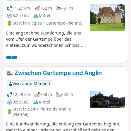
11,27 km
+62 m
-61 m
3:25 Std.
Mittel
Start in Vicq-sur-Gartempe (Vienne)
Eine angenehme Wanderung, die uns
vom Ufer der Gartempe über das
Plateau zum wunderschönen Schloss La
Brosse und bis zum Ortsrand von
Angles-sur-l'Anglin führt.
Zwischen Gartempe und Anglin
Visorando-Mitglied
12,59 km
+88 m
-82 m
3:50 Std.
Mittel
Start in Saint-Pierre-de-Maillé
(Vienne)
Eine Rundwanderung, die entlang der Gartempe beginnt,
meist in einiger Entfernung. Anschließend geht es den