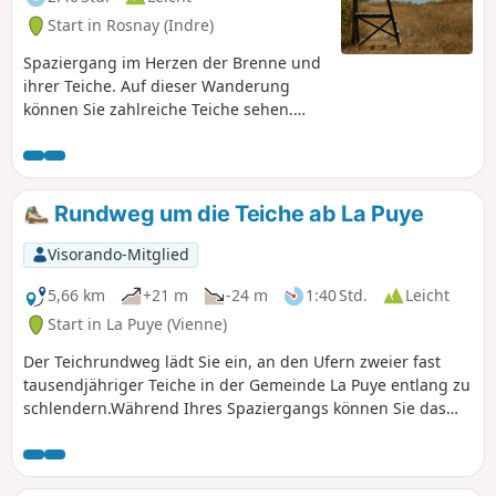
Start in Rosnay (Indre)
Spaziergang im Herzen der Brenne und
ihrer Teiche. Auf dieser Wanderung
können Sie zahlreiche Teiche sehen.
Machen Sie ruhig einen Abstecher zum
Étang de la Gabrière und zum Étang de
Gabriau.
Rundweg um die Teiche ab La Puye
Visorando-Mitglied
5,66 km
+21 m
-24 m
1:40 Std.
Leicht
Start in La Puye (Vienne)
Der Teichrundweg lädt Sie ein, an den Ufern zweier fast
tausendjähriger Teiche in der Gemeinde La Puye entlang zu
schlendern.Während Ihres Spaziergangs können Sie das
Wasserrad bewundern und das Fontevrist-Kloster von La
Puye, das heute das Mutterhaus der Kongregation der
Töchter vom Kreuz ist, aus verschiedenen Blickwinkeln