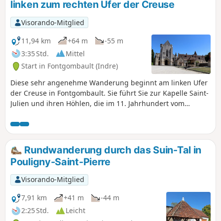
linken zum rechten Ufer der Creuse
Visorando-Mitglied
11,94 km
+64 m
-55 m
3:35 Std.
Mittel
Start in Fontgombault (Indre)
Diese sehr angenehme Wanderung beginnt am linken Ufer
der Creuse in Fontgombault. Sie führt Sie zur Kapelle Saint-
Julien und ihren Höhlen, die im 11. Jahrhundert vom
Einsiedler Gombaud angelegt wurden. Dann verläuft der
Weg entlang beeindruckender Kalksteinfelsen. Nachdem
Sie das Dorf Le Village du Bois durchquert haben, erreichen
Sie Lurais und seinen Strand. Anschließend wechseln Sie
Rundwanderung durch das Suin-Tal in
zum rechten Ufer, um Preuilly-la-Ville und den
Pouligny-Saint-Pierre
geheimnisvollen Bois des Dubes zu erreichen. Zum
Abschluss entdecken Sie die unverzichtbare Abtei von
Visorando-Mitglied
Fontgombault.
7,91 km
+41 m
-44 m
2:25 Std.
Leicht