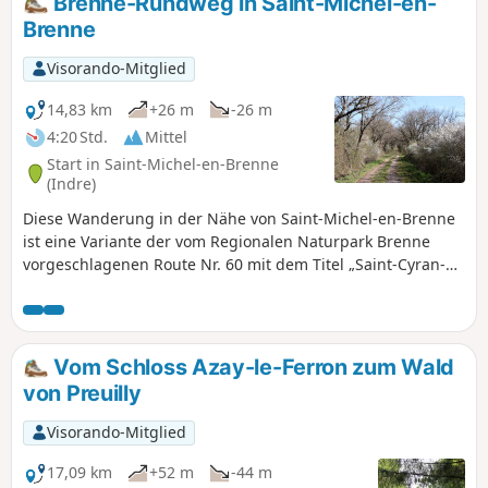
Brenne-Rundweg in Saint-Michel-en-
Brenne
Visorando-Mitglied
14,83 km
+26 m
-26 m
4:20 Std.
Mittel
Start in Saint-Michel-en-Brenne
(Indre)
Diese Wanderung in der Nähe von Saint-Michel-en-Brenne
ist eine Variante der vom Regionalen Naturpark Brenne
vorgeschlagenen Route Nr. 60 mit dem Titel „Saint-Cyran-
en-Brenne“.Sie führt über kleine Straßen und Wege, auf
denen man unter anderem die im 7. Jahrhundert erbaute
Abtei von Saint-Cyran sowie die idyllischen und waldreichen
Landschaften der Brenne entdecken kann, und endet am
Vom Schloss Azay-le-Ferron zum Wald
Observatorium des Étang des Essarts im Naturschutzgebiet
von Preuilly
Chérine.
Visorando-Mitglied
17,09 km
+52 m
-44 m