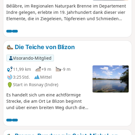
Bélâbre, im Regionalen Naturpark Brenne im Departement
Indre gelegen, erlebte im 19. Jahrhundert dank dieser vier
Elemente, die in Ziegeleien, Töpfereien und Schmieden
genutzt wurden, eine Blütezeit. Die Erde als Rohstoff (Ton
und Erz), das Wasser zum Waschen und Befeuchten sowie
zur Energiegewinnung, die Luft zum Trocknen des
geformten Tons und das Feuer zum Brennen. Auf diesem
Die Teiche von Blizon
Spaziergang können Sie unter anderem einige Überreste
dieser Vergangenheit entdecken.
Visorando-Mitglied
11,99 km
+9 m
-9 m
3:25 Std.
Mittel
Start in Rosnay (Indre)
Es handelt sich um eine achtförmige
Strecke, die am Ort Le Blizon beginnt
und über einen breiten Weg durch die
Teiche der Brenne führt. Eine
angenehme Wanderung, teilweise im
Schatten und mit mehreren
Aussichtspunkten.