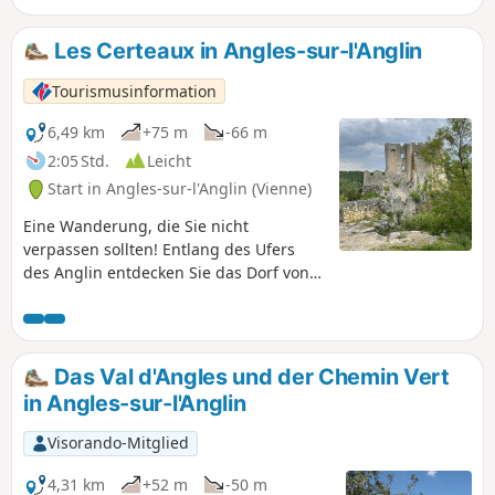
Rives können Sie auch die Grotte du Rocher Saint-Berthomé
entdecken, ein weiteres Überbleibsel des früheren
Les Certeaux in Angles-sur-l'Anglin
Kalksteinabbaus zur Herstellung von Sarkophagen, sowie
die geheimnisvolle Stätte der ehemaligen Mühle von Braud.
Tourismusinformation
6,49 km
+75 m
-66 m
2:05 Std.
Leicht
Start in Angles-sur-l'Anglin (Vienne)
Eine Wanderung, die Sie nicht
verpassen sollten! Entlang des Ufers
des Anglin entdecken Sie das Dorf von
der Unterstadt aus und gelangen dann
auf einen idyllischen Waldweg, der Sie
schließlich zum prächtigen Schloss Les
Certeaux führt!
Das Val d'Angles und der Chemin Vert
in Angles-sur-l'Anglin
Visorando-Mitglied
4,31 km
+52 m
-50 m