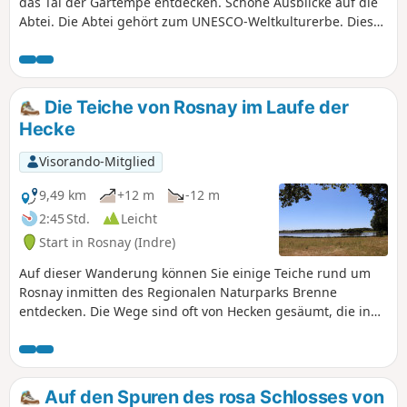
das Tal der Gartempe entdecken. Schöne Ausblicke auf die
Abtei. Die Abtei gehört zum UNESCO-Weltkulturerbe. Diese
Wanderung folgt den markierten Wegen „La vigne aux
moines” (gelbe Markierung).
Die Teiche von Rosnay im Laufe der
Hecke
Visorando-Mitglied
9,49 km
+12 m
-12 m
2:45 Std.
Leicht
Start in Rosnay (Indre)
Auf dieser Wanderung können Sie einige Teiche rund um
Rosnay inmitten des Regionalen Naturparks Brenne
entdecken. Die Wege sind oft von Hecken gesäumt, die in
dieser Region „Hecke“ genannt werden.
Auf den Spuren des rosa Schlosses von