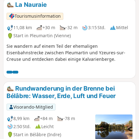
entdecken.
La Nauraie
Tourismusinformation
11,08 km
+30 m
-32 m
3:15 Std.
Mittel
Start in Pleumartin (Vienne)
Sie wandern auf einem Teil der ehemaligen
Eisenbahnstrecke zwischen Pleumartin und Yzeures-sur-
Creuse und entdecken dabei einige Kalvarienberge.
Rundwanderung in der Brenne bei
Bélâbre: Wasser, Erde, Luft und Feuer
Visorando-Mitglied
8,99 km
+84 m
-78 m
2:50 Std.
Leicht
Start in Bélâbre (Indre)