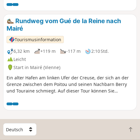
Rundweg vom Gué de la Reine nach
Mairé
Tourismusinformation
6,32 km
+119 m
-117 m
2:10 Std.
Leicht
Start in Mairé (Vienne)
Ein alter Hafen am linken Ufer der Creuse, der sich an der
Grenze zwischen dem Poitou und seinen Nachbarn Berry
und Touraine schmiegt. Auf dieser Tour können Sie
Weinberghütten entdecken, wunderschöne Ausblicke auf
das Tal der Creuse genießen und den herrlichen Bach Gué
de la Reine überqueren.
W
Z
ä
u
h