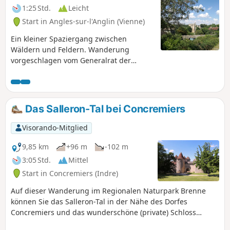
1:25 Std.
Leicht
Start in Angles-sur-l'Anglin (Vienne)
Ein kleiner Spaziergang zwischen
Wäldern und Feldern. Wanderung
vorgeschlagen vom Generalrat der
Vienne.
Das Salleron-Tal bei Concremiers
Visorando-Mitglied
9,85 km
+96 m
-102 m
3:05 Std.
Mittel
Start in Concremiers (Indre)
Auf dieser Wanderung im Regionalen Naturpark Brenne
können Sie das Salleron-Tal in der Nähe des Dorfes
Concremiers und das wunderschöne (private) Schloss
Forges ausdem 15. Jahrhundert durch verschiedene