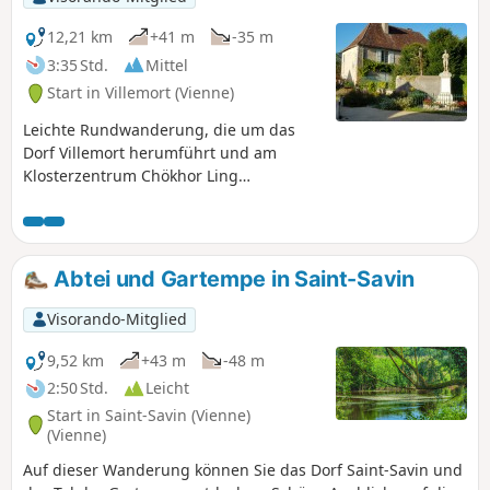
12,21 km
+41 m
-35 m
3:35 Std.
Mittel
Start in Villemort (Vienne)
Leichte Rundwanderung, die um das
Dorf Villemort herumführt und am
Klosterzentrum Chökhor Ling
vorbeiführt.
Abtei und Gartempe in Saint-Savin
Visorando-Mitglied
9,52 km
+43 m
-48 m
2:50 Std.
Leicht
Start in Saint-Savin (Vienne)
(Vienne)
Auf dieser Wanderung können Sie das Dorf Saint-Savin und