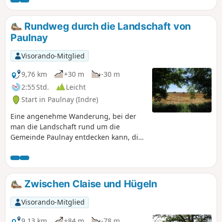
Ihrem Spaziergang besichtigen können.
Rundweg durch die Landschaft von
Paulnay
Visorando-Mitglied
9,76 km
+30 m
-30 m
2:55 Std.
Leicht
Start in Paulnay (Indre)
Eine angenehme Wanderung, bei der
man die Landschaft rund um die
Gemeinde Paulnay entdecken kann, die
in der Naturregion Boischaut Nord im
Regionalen Naturpark Brenne liegt.
Zwischen Claise und Hügeln
Visorando-Mitglied
9,13 km
+84 m
-78 m