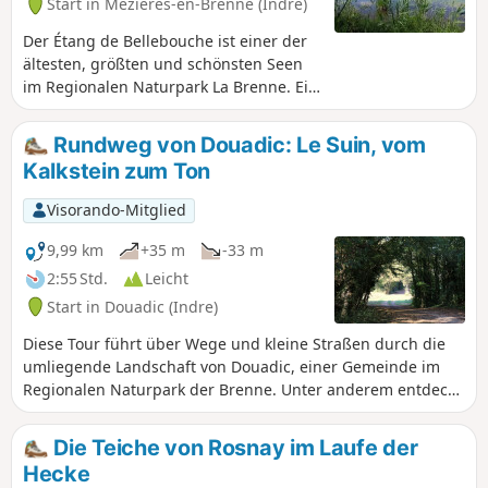
Start in Mézières-en-Brenne (Indre)
Der Étang de Bellebouche ist einer der
ältesten, größten und schönsten Seen
im Regionalen Naturpark La Brenne. Ein
kleiner Teil ist für Wassersport
reserviert, aber der größte Teil ist
Rundweg von Douadic: Le Suin, vom
Naturgebiet, das Sie in aller Ruhe mit
Kalkstein zum Ton
einem Fernglas von drei
Beobachtungsstationen am Ufer des
Visorando-Mitglied
Sees aus bewundern können.
9,99 km
+35 m
-33 m
2:55 Std.
Leicht
Start in Douadic (Indre)
Diese Tour führt über Wege und kleine Straßen durch die
umliegende Landschaft von Douadic, einer Gemeinde im
Regionalen Naturpark der Brenne. Unter anderem entdeckt
man dabei das Suin-Tal und den Étang de la Hire.
Die Teiche von Rosnay im Laufe der
Hecke