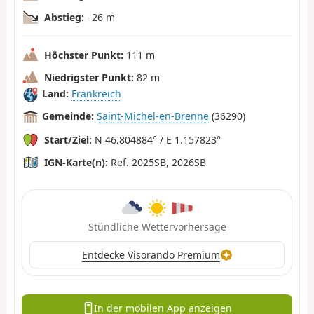
Abstieg:
- 26 m
Höchster Punkt:
111 m
Niedrigster Punkt:
82 m
Land:
Frankreich
Gemeinde:
Saint-Michel-en-Brenne
(36290)
Start/Ziel:
N 46.804884° / E 1.157823°
IGN-Karte(n):
Ref. 2025SB, 2026SB
Stündliche Wettervorhersage
Entdecke Visorando Premium
In der mobilen App anzeigen