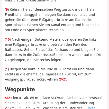
links bis zur Kirche Saint-Michel.
(
9
) Kehren Sie auf demselben Weg zurück, indem Sie am
Friedhof entlanggehen, biegen Sie dann rechts ab und
gehen Sie über eine Fußgängerbrücke am Rande des
Sportplatzes. Gehen Sie am Kanal entlang und biegen Sie
am Ende des Sportplatzes rechts ab.
(
10
) Nach einigen Dutzend Metern überqueren Sie links
eine Fußgängerbrücke und betreten den Park des
Rathauses. Gehen Sie auf das Rathaus zu und biegen Sie
dann links in die Zufahrtsstraße ein, um wieder auf die D6
zu gelangen, der Sie rechts folgen.
(
1
) Biegen Sie links in die Rue du Rulcrot ein und dann
rechts in die ehemalige Impasse de Rulcrot, um zum
Ausgangspunkt zurückzukehren (
S/Z
).
Wegpunkte
S/Z
: km 0 - alt. 85 m - Place St Cyran, Parkplatz am Festsaal
1
: km 0.23 - alt. 84 m - Kreuzung der Rundwanderung
2
: km 0.59 - alt. 82 m - Waschhaus am Ufer des -
Claise