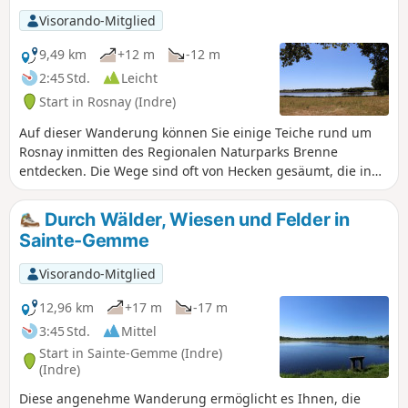
Visorando-Mitglied
9,49 km
+12 m
-12 m
2:45 Std.
Leicht
Start in Rosnay (Indre)
Auf dieser Wanderung können Sie einige Teiche rund um
Rosnay inmitten des Regionalen Naturparks Brenne
entdecken. Die Wege sind oft von Hecken gesäumt, die in
dieser Region „Hecke“ genannt werden.
Durch Wälder, Wiesen und Felder in
Sainte-Gemme
Visorando-Mitglied
12,96 km
+17 m
-17 m
3:45 Std.
Mittel
Start in Sainte-Gemme (Indre)
(Indre)
Diese angenehme Wanderung ermöglicht es Ihnen, die