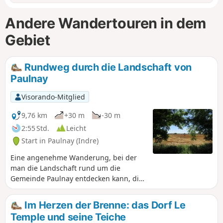
Andere Wandertouren in dem
Gebiet
Rundweg durch die Landschaft von
Paulnay
Visorando-Mitglied
9,76 km
+30 m
-30 m
2:55 Std.
Leicht
Start in Paulnay (Indre)
Eine angenehme Wanderung, bei der
man die Landschaft rund um die
Gemeinde Paulnay entdecken kann, die
in der Naturregion Boischaut Nord im
Regionalen Naturpark Brenne liegt.
Im Herzen der Brenne: das Dorf Le
Temple und seine Teiche