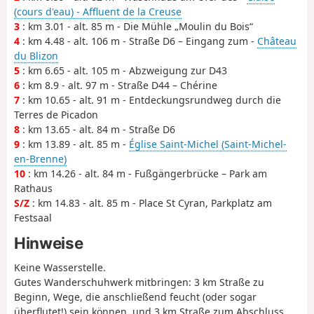
(cours d'eau) - Affluent de la Creuse
3
: km 3.01 - alt. 85 m - Die Mühle „Moulin du Bois“
4
: km 4.48 - alt. 106 m - Straße D6 – Eingang zum -
Château
du Blizon
5
: km 6.65 - alt. 105 m - Abzweigung zur D43
6
: km 8.9 - alt. 97 m - Straße D44 – Chérine
7
: km 10.65 - alt. 91 m - Entdeckungsrundweg durch die
Terres de Picadon
8
: km 13.65 - alt. 84 m - Straße D6
9
: km 13.89 - alt. 85 m -
Église Saint-Michel (Saint-Michel-
en-Brenne)
10
: km 14.26 - alt. 84 m - Fußgängerbrücke – Park am
Rathaus
S/Z
: km 14.83 - alt. 85 m - Place St Cyran, Parkplatz am
Festsaal
Hinweise
Keine Wasserstelle.
Gutes Wanderschuhwerk mitbringen: 3 km Straße zu
Beginn, Wege, die anschließend feucht (oder sogar
überflutet!) sein können, und 3 km Straße zum Abschluss...