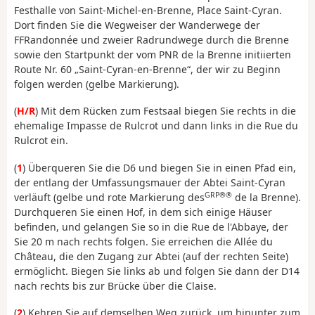
Festhalle von Saint-Michel-en-Brenne, Place Saint-Cyran.
Dort finden Sie die Wegweiser der Wanderwege der
FFRandonnée und zweier Radrundwege durch die Brenne
sowie den Startpunkt der vom PNR de la Brenne initiierten
Route Nr. 60 „Saint-Cyran-en-Brenne“, der wir zu Beginn
folgen werden (gelbe Markierung).
(
H/R
) Mit dem Rücken zum Festsaal biegen Sie rechts in die
ehemalige Impasse de Rulcrot und dann links in die Rue du
Rulcrot ein.
(
1
) Überqueren Sie die D6 und biegen Sie in einen Pfad ein,
der entlang der Umfassungsmauer der Abtei Saint-Cyran
GRP®®
verläuft (gelbe und rote Markierung des
de la Brenne).
Durchqueren Sie einen Hof, in dem sich einige Häuser
befinden, und gelangen Sie so in die Rue de l'Abbaye, der
Sie 20 m nach rechts folgen. Sie erreichen die Allée du
Château, die den Zugang zur Abtei (auf der rechten Seite)
ermöglicht. Biegen Sie links ab und folgen Sie dann der D14
nach rechts bis zur Brücke über die Claise.
(
2
) Kehren Sie auf demselben Weg zurück, um hinunter zum