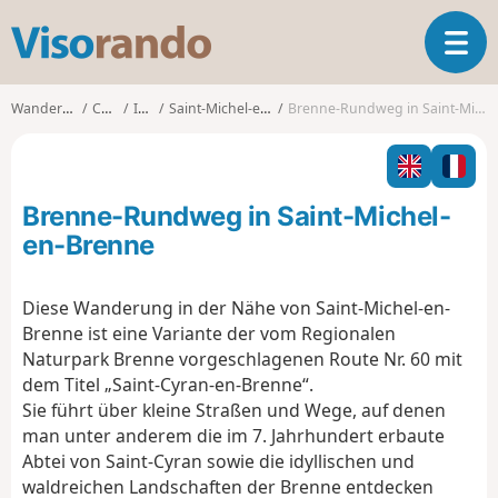
V
T
i
o
s
g
o
Wanderungen
Centre
Indre
Saint-Michel-en-Brenne
Brenne-Rundweg in Saint-Michel-en-Brenne
g
r
l
a
e
n
n
d
Brenne-Rundweg in Saint-Michel-
a
o
v
en-Brenne
i
g
Diese Wanderung in der Nähe von Saint-Michel-en-
a
Brenne ist eine Variante der vom Regionalen
t
i
Naturpark Brenne vorgeschlagenen Route Nr. 60 mit
o
dem Titel „Saint-Cyran-en-Brenne“.
n
Sie führt über kleine Straßen und Wege, auf denen
man unter anderem die im 7. Jahrhundert erbaute
Abtei von Saint-Cyran sowie die idyllischen und
waldreichen Landschaften der Brenne entdecken