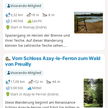
Visorando-Mitglied
9,32 km
+8 m
-8 m
2:40 Std.
Leicht
Start in Rosnay (Indre)
Spaziergang im Herzen der Brenne und
ihrer Teiche. Auf dieser Wanderung
können Sie zahlreiche Teiche sehen.
Machen Sie ruhig einen Abstecher zum
Étang de la Gabrière und zum Étang de
Vom Schloss Azay-le-Ferron zum Wald
Gabriau.
von Preuilly
Visorando-Mitglied
17,09 km
+52 m
-44 m
5:00 Std.
Mittel
Start in Azay-le-Ferron (Indre)
Diese Wanderung beginnt am Renaissance-
Schloss Azay-le-Ferron und führt Sie mitten in