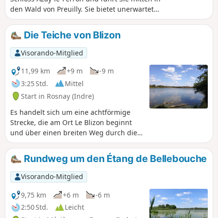
den Wald von Preuilly. Sie bietet unerwartete
Sehenswürdigkeiten: ein Denkmal für die
Résistance, einen von Bäumen umgebenen
Die Teiche von Blizon
Teich und Ausblicke auf den Tierpark Haute-
Touche.
Visorando-Mitglied
11,99 km
+9 m
-9 m
3:25 Std.
Mittel
Start in Rosnay (Indre)
Es handelt sich um eine achtförmige
Strecke, die am Ort Le Blizon beginnt
und über einen breiten Weg durch die
Teiche der Brenne führt. Eine
angenehme Wanderung, teilweise im
Rundweg um den Étang de Bellebouche
Schatten und mit mehreren
Aussichtspunkten.
Visorando-Mitglied
9,75 km
+6 m
-6 m
2:50 Std.
Leicht