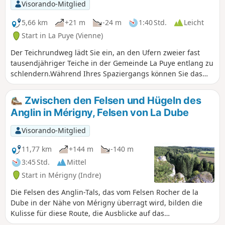
Visorando-Mitglied
5,66 km
+21 m
-24 m
1:40 Std.
Leicht
Start in La Puye (Vienne)
Der Teichrundweg lädt Sie ein, an den Ufern zweier fast
tausendjähriger Teiche in der Gemeinde La Puye entlang zu
schlendern.Während Ihres Spaziergangs können Sie das
Wasserrad bewundern und das Fontevrist-Kloster von La
Puye, das heute das Mutterhaus der Kongregation der
Zwischen den Felsen und Hügeln des
Töchter vom Kreuz ist, aus verschiedenen Blickwinkeln
Anglin in Mérigny, Felsen von La Dube
entdecken.
Visorando-Mitglied
11,77 km
+144 m
-140 m
3:45 Std.
Mittel
Start in Mérigny (Indre)
Die Felsen des Anglin-Tals, das vom Felsen Rocher de la
Dube in der Nähe von Mérigny überragt wird, bilden die
Kulisse für diese Route, die Ausblicke auf das
Kalksteinplateau und den Fluss bietet und kleinen, von