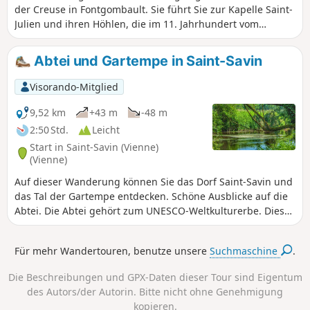
der Creuse in Fontgombault. Sie führt Sie zur Kapelle Saint-
Julien und ihren Höhlen, die im 11. Jahrhundert vom
Einsiedler Gombaud angelegt wurden. Dann verläuft der
Weg entlang beeindruckender Kalksteinfelsen. Nachdem
Abtei und Gartempe in Saint-Savin
Sie das Dorf Le Village du Bois durchquert haben, erreichen
Sie Lurais und seinen Strand. Anschließend wechseln Sie
Visorando-Mitglied
zum rechten Ufer, um Preuilly-la-Ville und den
geheimnisvollen Bois des Dubes zu erreichen. Zum
9,52 km
+43 m
-48 m
Abschluss entdecken Sie die unverzichtbare Abtei von
2:50 Std.
Leicht
Fontgombault.
Start in Saint-Savin (Vienne)
(Vienne)
Auf dieser Wanderung können Sie das Dorf Saint-Savin und
das Tal der Gartempe entdecken. Schöne Ausblicke auf die
Abtei. Die Abtei gehört zum UNESCO-Weltkulturerbe. Diese
Wanderung folgt den markierten Wegen „La vigne aux
moines” (gelbe Markierung).
Für mehr Wandertouren, benutze unsere
Suchmaschine
.
Die Beschreibungen und GPX-Daten dieser Tour sind Eigentum
des Autors/der Autorin. Bitte nicht ohne Genehmigung
kopieren.