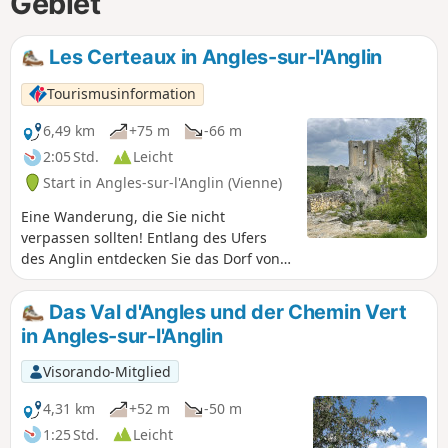
Gebiet
Les Certeaux in Angles-sur-l'Anglin
Tourismusinformation
6,49 km
+75 m
-66 m
2:05 Std.
Leicht
Start in Angles-sur-l'Anglin (Vienne)
Eine Wanderung, die Sie nicht
verpassen sollten! Entlang des Ufers
des Anglin entdecken Sie das Dorf von
der Unterstadt aus und gelangen dann
auf einen idyllischen Waldweg, der Sie
Das Val d'Angles und der Chemin Vert
schließlich zum prächtigen Schloss Les
in Angles-sur-l'Anglin
Certeaux führt!
Visorando-Mitglied
4,31 km
+52 m
-50 m
1:25 Std.
Leicht