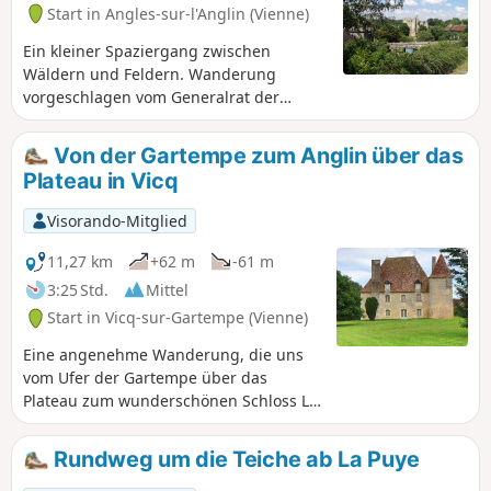
Start in Angles-sur-l'Anglin (Vienne)
Ein kleiner Spaziergang zwischen
Wäldern und Feldern. Wanderung
vorgeschlagen vom Generalrat der
Vienne.
Von der Gartempe zum Anglin über das
Plateau in Vicq
Visorando-Mitglied
11,27 km
+62 m
-61 m
3:25 Std.
Mittel
Start in Vicq-sur-Gartempe (Vienne)
Eine angenehme Wanderung, die uns
vom Ufer der Gartempe über das
Plateau zum wunderschönen Schloss La
Brosse und bis zum Ortsrand von
Angles-sur-l'Anglin führt.
Rundweg um die Teiche ab La Puye