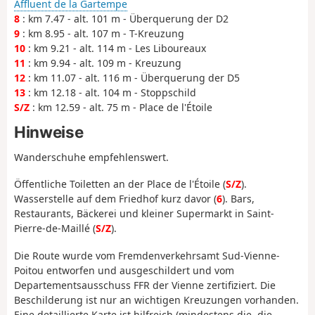
Affluent de la Gartempe
8
: km 7.47 - alt. 101 m - Überquerung der D2
9
: km 8.95 - alt. 107 m - T-Kreuzung
10
: km 9.21 - alt. 114 m - Les Liboureaux
11
: km 9.94 - alt. 109 m - Kreuzung
12
: km 11.07 - alt. 116 m - Überquerung der D5
13
: km 12.18 - alt. 104 m - Stoppschild
S/Z
: km 12.59 - alt. 75 m - Place de l'Étoile
Hinweise
Wanderschuhe empfehlenswert.
Öffentliche Toiletten an der Place de l'Étoile (
S/Z
).
Wasserstelle auf dem Friedhof kurz davor (
6
). Bars,
Restaurants, Bäckerei und kleiner Supermarkt in Saint-
Pierre-de-Maillé (
S/Z
).
Die Route wurde vom Fremdenverkehrsamt Sud-Vienne-
Poitou entworfen und ausgeschildert und vom
Departementsausschuss FFR der Vienne zertifiziert. Die
Beschilderung ist nur an wichtigen Kreuzungen vorhanden.
Eine detaillierte Karte ist hilfreich (mindestens die, die