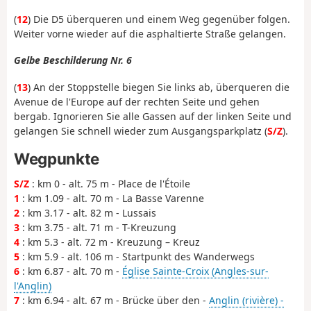
(
12
) Die D5 überqueren und einem Weg gegenüber folgen.
Weiter vorne wieder auf die asphaltierte Straße gelangen.
Gelbe Beschilderung Nr. 6
(
13
) An der Stoppstelle biegen Sie links ab, überqueren die
Avenue de l'Europe auf der rechten Seite und gehen
bergab. Ignorieren Sie alle Gassen auf der linken Seite und
gelangen Sie schnell wieder zum Ausgangsparkplatz (
S/Z
).
Wegpunkte
S/Z
: km 0 - alt. 75 m - Place de l'Étoile
1
: km 1.09 - alt. 70 m - La Basse Varenne
2
: km 3.17 - alt. 82 m - Lussais
3
: km 3.75 - alt. 71 m - T-Kreuzung
4
: km 5.3 - alt. 72 m - Kreuzung – Kreuz
5
: km 5.9 - alt. 106 m - Startpunkt des Wanderwegs
6
: km 6.87 - alt. 70 m -
Église Sainte-Croix (Angles-sur-
l'Anglin)
7
: km 6.94 - alt. 67 m - Brücke über den -
Anglin (rivière) -