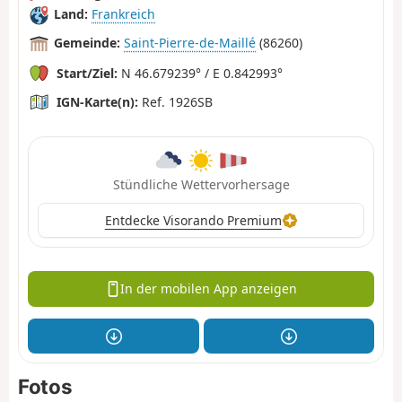
Land:
Frankreich
Gemeinde:
Saint-Pierre-de-Maillé
(86260)
Start/Ziel:
N 46.679239° / E 0.842993°
IGN-Karte(n):
Ref. 1926SB
Stündliche Wettervorhersage
Entdecke Visorando Premium
In der mobilen App anzeigen
Fotos