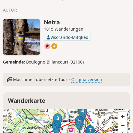
AUTOR
Netra
1015 Wanderungen
Visorando-Mitglied
Gemeinde:
Boulogne-Billancourt (92100)
Maschinell übersetzte Tour -
Originalversion
Wanderkarte
4
3
5
2
7
6