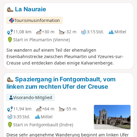
Trockenmauern gesäumten Pfaden folgt. In der Nähe von
La Nauraie
Rives können Sie auch die Grotte du Rocher Saint-Berthomé
entdecken, ein weiteres Überbleibsel des früheren
Tourismusinformation
Kalksteinabbaus zur Herstellung von Sarkophagen, sowie
die geheimnisvolle Stätte der ehemaligen Mühle von Braud.
11,08 km
+30 m
-32 m
3:15 Std.
Mittel
Start in Pleumartin (Vienne)
Sie wandern auf einem Teil der ehemaligen
Eisenbahnstrecke zwischen Pleumartin und Yzeures-sur-
Creuse und entdecken dabei einige Kalvarienberge.
Spaziergang in Fontgombault, vom
linken zum rechten Ufer der Creuse
Visorando-Mitglied
11,94 km
+64 m
-55 m
3:35 Std.
Mittel
Start in Fontgombault (Indre)
Diese sehr angenehme Wanderung beginnt am linken Ufer