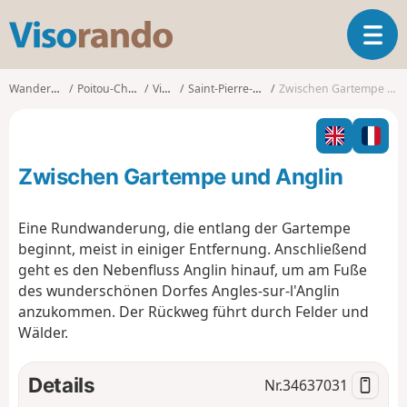
V
T
i
o
s
g
o
Wanderungen
Poitou-Charentes
Vienne
Saint-Pierre-de-Maillé
Zwischen Gartempe und Anglin
g
r
l
a
e
n
n
d
Zwischen Gartempe und Anglin
a
o
v
i
Eine Rundwanderung, die entlang der Gartempe
g
beginnt, meist in einiger Entfernung. Anschließend
a
geht es den Nebenfluss Anglin hinauf, um am Fuße
t
des wunderschönen Dorfes Angles-sur-l'Anglin
i
o
anzukommen. Der Rückweg führt durch Felder und
n
Wälder.
Details
Nr.
34637031