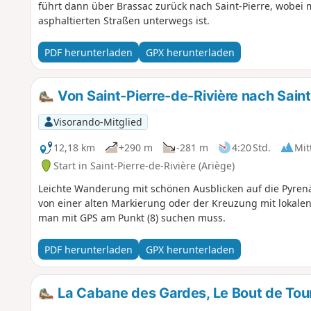
führt dann über Brassac zurück nach Saint-Pierre, wobei
asphaltierten Straßen unterwegs ist.
PDF herunterladen
GPX herunterladen
Von Saint-Pierre-de-Rivière nach Sain
Visorando-Mitglied
12,18 km
+290 m
-281 m
4:20 Std.
Mit
Start in Saint-Pierre-de-Rivière (Ariège)
Leichte Wanderung mit schönen Ausblicken auf die Pyren
von einer alten Markierung oder der Kreuzung mit lokale
man mit GPS am Punkt (8) suchen muss.
PDF herunterladen
GPX herunterladen
La Cabane des Gardes, Le Bout de Tour