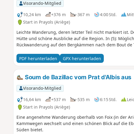
Visorando-Mitglied
10,24 km
+376 m
-367 m
4:00 Std.
Mit
Start in Prayols (Ariège)
Leichte Wanderung, deren letzter Teil nicht markiert ist. De
Hütte und schöne Ausblicke auf die Region. In (5): Möglic
Rückwanderung auf den Bergkämmen nach dem Bout de 
PDF herunterladen
GPX herunterladen
Soum de Bazillac vom Prat d'Albis aus
Visorando-Mitglied
16,64 km
+537 m
-535 m
6:15 Std.
Lei
Start in Prayols (Ariège)
Eine angenehme Wanderung oberhalb von Foix (in der Ari
Kammwegen wechselt und einen schönen Blick auf die Eb
Süden bietet.