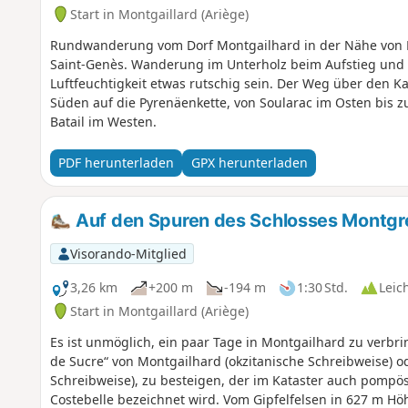
Start in Montgaillard (Ariège)
Rundwanderung vom Dorf Montgailhard in der Nähe von F
Saint-Genès. Wanderung im Unterholz beim Aufstieg und 
Luftfeuchtigkeit etwas rutschig sein. Der Weg über den K
Süden auf die Pyrenäenkette, von Soularac im Osten bis 
Batail im Westen.
PDF herunterladen
GPX herunterladen
Auf den Spuren des Schlosses Montgre
Visorando-Mitglied
3,26 km
+200 m
-194 m
1:30 Std.
Leic
Start in Montgaillard (Ariège)
Es ist unmöglich, ein paar Tage in Montgailhard zu verbri
de Sucre“ von Montgailhard (okzitanische Schreibweise) od
Schreibweise), zu besteigen, der im Kataster auch pompös
Costebelle bezeichnet wird. Vom Gipfelfelsen in 627 m Hö