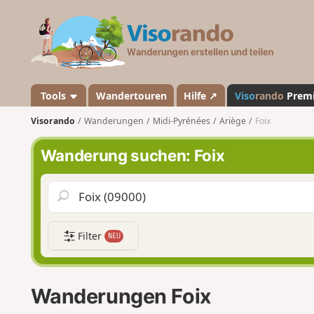
V
i
s
o
r
a
Tools
Wandertouren
Hilfe ↗
Viso
rando
Prem
n
Visorando
Wanderungen
Midi-Pyrénées
Ariège
Foix
d
o
Wanderung suchen: Foix
Filter
NEU
Wanderungen Foix