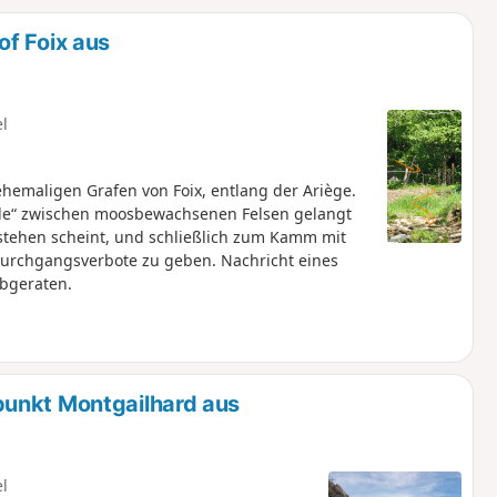
u
n
f Foix aus
m
el
emaligen Grafen von Foix, entlang der Ariège.
de“ zwischen moosbewachsenen Felsen gelangt
u stehen scheint, und schließlich zum Kamm mit
 Durchgangsverbote zu geben. Nachricht eines
bgeraten.
punkt Montgailhard aus
el