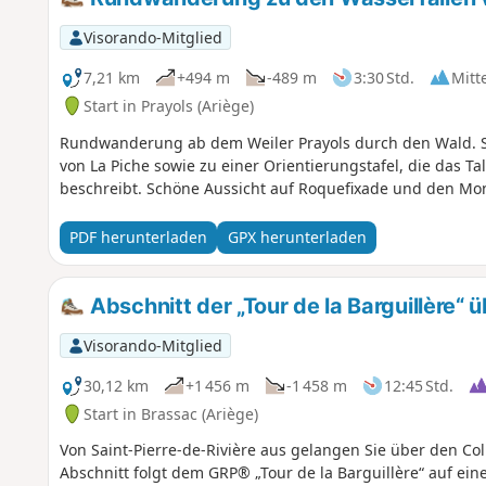
Abwechslung in ihre Routen bringen möchten.
Visorando-Mitglied
7,21 km
+494 m
-489 m
3:30 Std.
Mitt
Start in Prayols (Ariège)
Rundwanderung ab dem Weiler Prayols durch den Wald. Si
von La Piche sowie zu einer Orientierungstafel, die das Ta
beschreibt. Schöne Aussicht auf Roquefixade und den Mon
PDF herunterladen
GPX herunterladen
Abschnitt der „Tour de la Barguillère“ 
Visorando-Mitglied
30,12 km
+1 456 m
-1 458 m
12:45 Std.
Start in Brassac (Ariège)
Von Saint-Pierre-de-Rivière aus gelangen Sie über den Col
Abschnitt folgt dem GRP® „Tour de la Barguillère“ auf ein