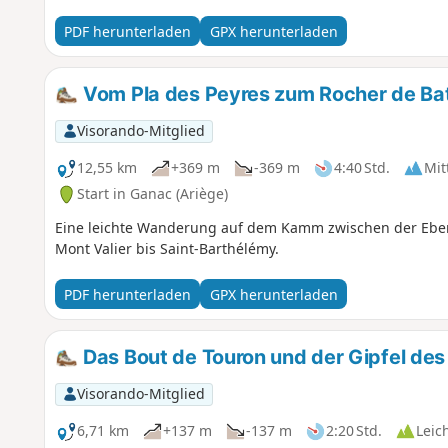
PDF herunterladen
GPX herunterladen
Vom Pla des Peyres zum Rocher de Bat
Visorando-Mitglied
12,55 km
+369 m
-369 m
4:40 Std.
Mit
Start in Ganac (Ariège)
Eine leichte Wanderung auf dem Kamm zwischen der Ebe
Mont Valier bis Saint-Barthélémy.
PDF herunterladen
GPX herunterladen
Das Bout de Touron und der Gipfel des
Visorando-Mitglied
6,71 km
+137 m
-137 m
2:20 Std.
Leic