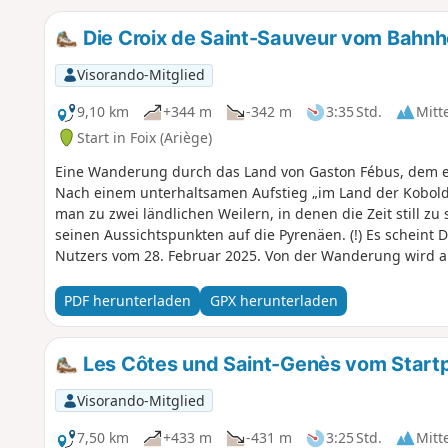
Die Croix de Saint-Sauveur vom Bahnho
Visorando-Mitglied
9,10 km
+344 m
-342 m
3:35 Std.
Mitt
Start in Foix (Ariège)
Eine Wanderung durch das Land von Gaston Fébus, dem eh
Nach einem unterhaltsamen Aufstieg „im Land der Kobol
man zu zwei ländlichen Weilern, in denen die Zeit still z
seinen Aussichtspunkten auf die Pyrenäen. (!) Es scheint
Nutzers vom 28. Februar 2025. Von der Wanderung wird a
PDF herunterladen
GPX herunterladen
Les Côtes und Saint-Genès vom Start
Visorando-Mitglied
7,50 km
+433 m
-431 m
3:25 Std.
Mitt