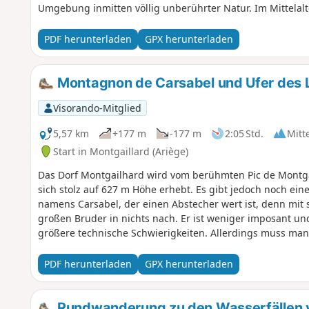
Umgebung inmitten völlig unberührter Natur. Im Mittelal
ein Wachturm. Auf dem Gipfel des Gipfels kann man sich
Überresten einer Festung der Grafschaft Foix suchen, de
PDF herunterladen
GPX herunterladen
Jahrhundert und auf Befehl Ludwigs XIII. abgerissen), v
quadratischer Turm erhalten war. Doch die Rundwanderun
im Dorfzentrum und dann auf einen kleinen Hügel, der „Le 
Montagnon de Carsabel und Ufer des 
fehlen nur noch die Soldaten, um sich mitten in den Feud
Visorando-Mitglied
5,57 km
+177 m
-177 m
2:05 Std.
Mitt
Start in Montgaillard (Ariège)
Das Dorf Montgailhard wird vom berühmten Pic de Montga
sich stolz auf 627 m Höhe erhebt. Es gibt jedoch noch ei
namens Carsabel, der einen Abstecher wert ist, denn mit
großen Bruder in nichts nach. Er ist weniger imposant un
größere technische Schwierigkeiten. Allerdings muss man 
erkennbaren Pfaden auseinandersetzen, um seinen Gipfel 
Wildschweine, Rehe und andere Säugetiere sowie Vögel d
PDF herunterladen
GPX herunterladen
auch Förster, die seine Hänge (in Maßen) bewirtschaften.Ei
der Ebene, im Gemeindepark oder auf alten Wegen am Ufe
Strecke, die sich für Wanderer, die eine Herausforderung s
Rundwanderung zu den Wasserfällen v