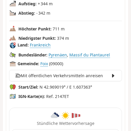
Aufstieg:
+ 344 m
Abstieg:
- 342 m
Höchster Punkt:
711 m
Niedrigster Punkt:
374 m
Land:
Frankreich
Bundesländer:
Pyrenäen
,
Massif du Plantaurel
Gemeinde:
Foix
(09000)
Mit öffentlichen Verkehrsmitteln anreisen
Start/Ziel:
N 42.969019° / E 1.607363°
IGN-Karte(n):
Ref. 2147ET
Stündliche Wettervorhersage