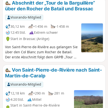
beim Aufstieg und beim Abstieg. Kann
Abschnitt der „Tour de la Barguillère“
bei hoher Luftfeuchtigkeit etwas
über den Rocher de Batail und Brassac
rutschig sein. Der Weg über den Kamm
bietet einen sehr schönen Blick nach
Visorando-Mitglied
Süden auf die Pyrenäenkette, von
Soularac im Osten bis zur Pique
30,12 km
+1 456 m
-1 458 m
d'Endron und dann zum Roc de Batail
12:45 Std.
Extrem schwer
im Westen.
Start in Brassac (Ariège)
Von Saint-Pierre-de-Rivière aus gelangen Sie
über den Col Blanc zum Rocher de Batail.
Der erste Abschnitt folgt dem GRP® „Tour de
la Barguillère“ auf einer eher wilden
Mittelgebirgsstrecke, der zweite führt dann
Von Saint-Pierre-de-Rivière nach Saint-
über Brassac zurück nach Saint-Pierre,
Martin-de-Caralp
wobei man am Ende der Route auf ruhigen
asphaltierten Straßen unterwegs ist.
Visorando-Mitglied
12,18 km
+290 m
-281 m
4:20 Std.
Mittel
Start in Saint-Pierre-de-Rivière