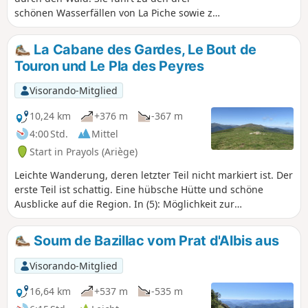
Kriegen wiederzufinden.
mitten im Wald zu erreichen. Hier leben
schönen Wasserfällen von La Piche sowie zu
Wildschweine, Rehe und andere
einer Orientierungstafel, die das Tal in
Säugetiere sowie Vögel dieser Region
Richtung Osten bis nach Lavelanet
La Cabane des Gardes, Le Bout de
am Fuße der Pyrenäen, aber auch
beschreibt. Schöne Aussicht auf Roquefixade
Touron und Le Pla des Peyres
Förster, die seine Hänge (in Maßen)
und den Mont Fourcat.
bewirtschaften.Ein Teil der Strecke
Visorando-Mitglied
verläuft auf Wegen in der Ebene, im
Gemeindepark oder auf alten Wegen
10,24 km
+376 m
-367 m
am Ufer des Flusses Lios.Eine
4:00 Std.
Mittel
ungewöhnliche Strecke, die sich für
Start in Prayols (Ariège)
Wanderer, die eine Herausforderung
suchen, oder für Läufer eignet, die
Leichte Wanderung, deren letzter Teil nicht markiert ist. Der
Abwechslung in ihre Routen bringen
erste Teil ist schattig. Eine hübsche Hütte und schöne
möchten.
Ausblicke auf die Region. In (5): Möglichkeit zur
Verlängerung mit einer Hin- und Rückwanderung auf den
Bergkämmen nach dem Bout de Touron.
Soum de Bazillac vom Prat d'Albis aus
Visorando-Mitglied
16,64 km
+537 m
-535 m