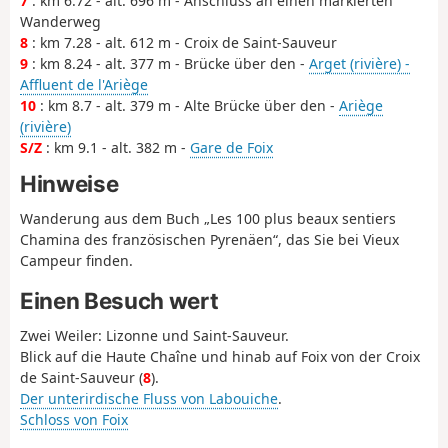
7
: km 6.72 - alt. 696 m - Anschluss an einen markierten
Wanderweg
8
: km 7.28 - alt. 612 m - Croix de Saint-Sauveur
9
: km 8.24 - alt. 377 m - Brücke über den -
Arget (rivière) -
Affluent de l'Ariège
10
: km 8.7 - alt. 379 m - Alte Brücke über den -
Ariège
(rivière)
S/Z
: km 9.1 - alt. 382 m -
Gare de Foix
Hinweise
Wanderung aus dem Buch „Les 100 plus beaux sentiers
Chamina des französischen Pyrenäen“, das Sie bei Vieux
Campeur finden.
Einen Besuch wert
Zwei Weiler: Lizonne und Saint-Sauveur.
Blick auf die Haute Chaîne und hinab auf Foix von der Croix
de Saint-Sauveur (
8
).
Der unterirdische Fluss von Labouiche
.
Schloss von Foix