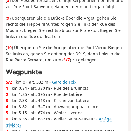
(
8
) Den Abstieg fortsetzen, einige Serpentinen nehmen und
zur Rue Saint-Sauveur gelangen, der man bergab folgt.
(
9
) Überqueren Sie die Brücke über die Arget, gehen Sie
rechts die Treppe hinunter, folgen Sie links der Rue des
Moulins, biegen Sie rechts ab bis zur Präfektur. Biegen Sie
links in die Rue du Rival ein.
(
10
) Überqueren Sie die Ariège über die Pont Vieux. Biegen
Sie links ab, gehen Sie entlang der D919, dann links in die
Rue Pierre Semard, um zum (
S/Z
) zu gelangen.
Wegpunkte
S/Z
: km 0 - alt. 382 m -
Gare de Foix
1
: km 0.84 - alt. 380 m - Rue des Bruilhols
2
: km 1.86 - alt. 395 m - Rue de Latière
3
: km 2.38 - alt. 413 m - Kirche von Latière
4
: km 3.82 - alt. 547 m - Abzweigung nach links
5
: km 5.15 - alt. 674 m - Weiler Lizonne
6
: km 6.35 - alt. 682 m - Weiler Saint-Sauveur -
Ariège
(rivière)