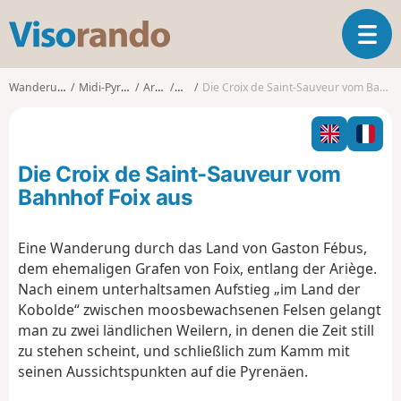
V
T
i
o
s
g
o
Wanderungen
Midi-Pyrénées
Ariège
Foix
Die Croix de Saint-Sauveur vom Bahnhof Foix aus
g
r
l
a
e
n
n
d
Die Croix de Saint-Sauveur vom
a
o
v
Bahnhof Foix aus
i
g
Eine Wanderung durch das Land von Gaston Fébus,
a
dem ehemaligen Grafen von Foix, entlang der Ariège.
t
i
Nach einem unterhaltsamen Aufstieg „im Land der
o
Kobolde“ zwischen moosbewachsenen Felsen gelangt
n
man zu zwei ländlichen Weilern, in denen die Zeit still
zu stehen scheint, und schließlich zum Kamm mit
seinen Aussichtspunkten auf die Pyrenäen.