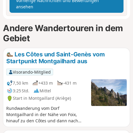
Vorherige Nachrichten und Bewertungen
ansehen
Andere Wandertouren in dem
Gebiet
Les Côtes und Saint-Genès vom
Startpunkt Montgailhard aus
Visorando-Mitglied
7,50 km
+433 m
-431 m
3:25 Std.
Mittel
Start in Montgaillard (Ariège)
Rundwanderung vom Dorf
Montgailhard in der Nähe von Foix,
hinauf zu den Côtes und dann nach
Saint-Genès. Wanderung im Unterholz