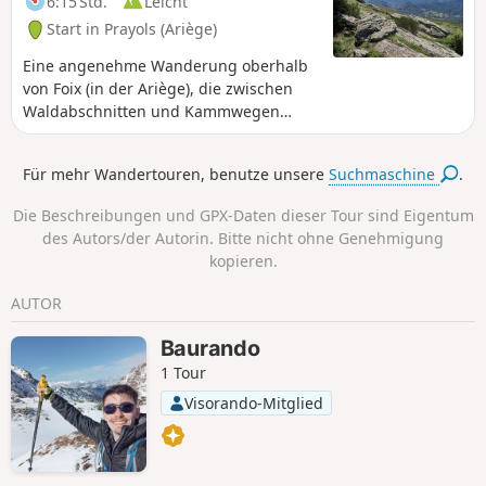
6:15 Std.
Leicht
Start in Prayols (Ariège)
Eine angenehme Wanderung oberhalb
von Foix (in der Ariège), die zwischen
Waldabschnitten und Kammwegen
wechselt und einen schönen Blick auf
die Ebene im Norden und die
Für mehr Wandertouren, benutze unsere
Suchmaschine
.
Pyrenäenkette im Süden bietet.
Die Beschreibungen und GPX-Daten dieser Tour sind Eigentum
des Autors/der Autorin. Bitte nicht ohne Genehmigung
kopieren.
AUTOR
Baurando
1 Tour
Visorando-Mitglied