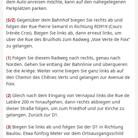
dem Auto anreisen möchte, kann auf den nahegelegenen
Parkplätzen parken.
(
S/Z
) Gegenüber dem Bahnhof biegen Sie rechts ab und
folgen der Rue Pierre Semard in Richtung RD919 (Cours
Irénée Cros). Biegen Sie links ab, dann erneut links, um
über die Rue des Bruilhols zum Radweg „Voie Verte de Foix“
zu gelangen.
(
1
) Folgen Sie diesem Radweg nach rechts, genau nach
Norden. Gehen Sie entlang der Bahnlinie und überqueren
Sie die Ariège. Weiter vorne biegen Sie ganz links ab auf
den Chemin des Chênes Verts und gelangen zur Avenue de
Foix.
(
2
) Gleich nach dem Eingang von Vernajoul links die Rue de
Latière 200 m hinaufgehen, dann rechts abbiegen und
dieser Straße folgen, um zum Friedhof und zur Kirche zu
gelangen. Zurück zur D1.
(
3
) Biegen Sie links ab und folgen Sie der D1 in Richtung
Baulou. Etwa fünfzig Meter vor dem Ortsausgangsschild