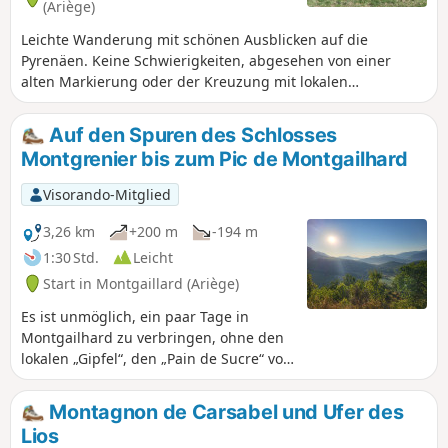
(Ariège)
Leichte Wanderung mit schönen Ausblicken auf die
Pyrenäen. Keine Schwierigkeiten, abgesehen von einer
alten Markierung oder der Kreuzung mit lokalen
Rundwegen sowie einer Passage, die man mit GPS am
Punkt (8) suchen muss.
Auf den Spuren des Schlosses
Montgrenier bis zum Pic de Montgailhard
Visorando-Mitglied
3,26 km
+200 m
-194 m
1:30 Std.
Leicht
Start in Montgaillard (Ariège)
Es ist unmöglich, ein paar Tage in
Montgailhard zu verbringen, ohne den
lokalen „Gipfel“, den „Pain de Sucre“ von
Montgailhard (okzitanische
Schreibweise) oder Montgaillard
Montagnon de Carsabel und Ufer des
(französisierte Schreibweise), zu
Lios
besteigen, der im Kataster auch