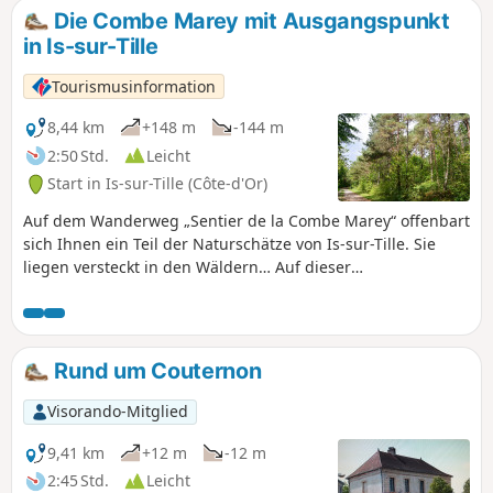
Täler vorgeschlagene Wegstück ist im
Die Combe Marey mit Ausgangspunkt
PDIPR der Côte-d'Or verzeichnet. PDIPR:
in Is-sur-Tille
Departementaler Plan für Spazier- und
Wanderwege. Jagdtage: sonntags und
Tourismusinformation
an Feiertagen.
8,44 km
+148 m
-144 m
2:50 Std.
Leicht
Start in Is-sur-Tille (Côte-d'Or)
Auf dem Wanderweg „Sentier de la Combe Marey“ offenbart
sich Ihnen ein Teil der Naturschätze von Is-sur-Tille. Sie
liegen versteckt in den Wäldern… Auf dieser
Rundwanderung entdecken Sie das Kalksteinplateau, das
Is-sur-Tille überragt, das ehemalige Haus von
Montchevreuil und den kleinen Glockenturm. Vom
Tourismusbüro der Tille- und Ignon-Täler vorgeschlagene
Rund um Couternon
Route. Offizieller Rundweg, der im PDIPR der Côte-d’Or
verzeichnet ist. Jagdtage: sonntags und an Feiertagen.
Visorando-Mitglied
9,41 km
+12 m
-12 m
2:45 Std.
Leicht