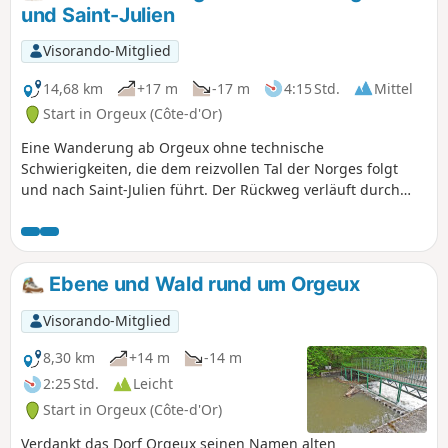
und Saint-Julien
Visorando-Mitglied
14,68 km
+17 m
-17 m
4:15 Std.
Mittel
Start in Orgeux (Côte-d'Or)
Eine Wanderung ab Orgeux ohne technische
Schwierigkeiten, die dem reizvollen Tal der Norges folgt
und nach Saint-Julien führt. Der Rückweg verläuft durch
Wälder und Felder, abseits der Straße.
Ebene und Wald rund um Orgeux
Visorando-Mitglied
8,30 km
+14 m
-14 m
2:25 Std.
Leicht
Start in Orgeux (Côte-d'Or)
Verdankt das Dorf Orgeux seinen Namen alten