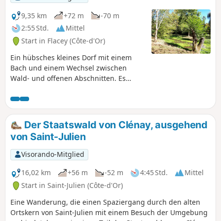
9,35 km
+72 m
-70 m
2:55 Std.
Mittel
Start in Flacey (Côte-d'Or)
Ein hübsches kleines Dorf mit einem
Bach und einem Wechsel zwischen
Wald- und offenen Abschnitten. Es
besteht die Möglichkeit, weniger
Kilometer zurückzulegen, indem man
beispielsweise die Umrundung der
Wiese vermeidet. Diese Strecke ist für
Der Staatswald von Clénay, ausgehend
Nordic Walking beschrieben, eignet sich
von Saint-Julien
aber auch für eine Wanderung.
Visorando-Mitglied
16,02 km
+56 m
-52 m
4:45 Std.
Mittel
Start in Saint-Julien (Côte-d'Or)
Eine Wanderung, die einen Spaziergang durch den alten
Ortskern von Saint-Julien mit einem Besuch der Umgebung