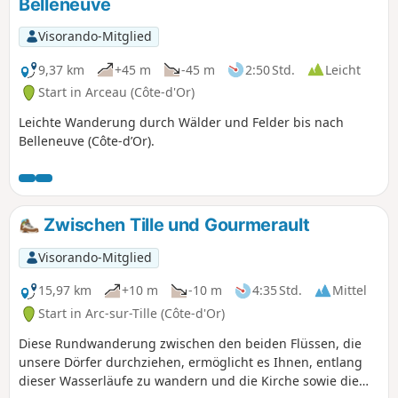
Belleneuve
Visorando-Mitglied
9,37 km
+45 m
-45 m
2:50 Std.
Leicht
Start in Arceau (Côte-d'Or)
Leichte Wanderung durch Wälder und Felder bis nach
Belleneuve (Côte-d’Or).
Zwischen Tille und Gourmerault
Visorando-Mitglied
15,97 km
+10 m
-10 m
4:35 Std.
Mittel
Start in Arc-sur-Tille (Côte-d'Or)
Diese Rundwanderung zwischen den beiden Flüssen, die
unsere Dörfer durchziehen, ermöglicht es Ihnen, entlang
dieser Wasserläufe zu wandern und die Kirche sowie die