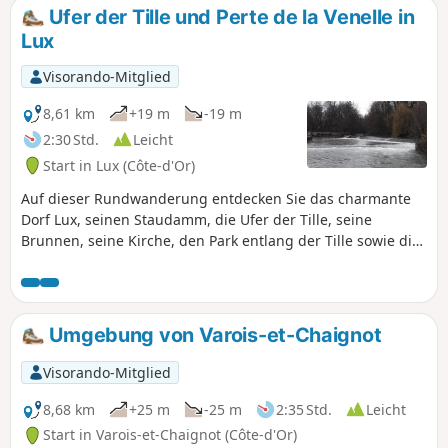
Ufer der Tille und Perte de la Venelle in
Lux
Visorando-Mitglied
8,61 km
+19 m
-19 m
2:30 Std.
Leicht
Start in Lux (Côte-d'Or)
Auf dieser Rundwanderung entdecken Sie das charmante
Dorf Lux, seinen Staudamm, die Ufer der Tille, seine
Brunnen, seine Kirche, den Park entlang der Tille sowie die
ruhige Oase „La Perte de la Venelle“. Warum verbinden Sie
nicht eine Wanderung mit einem Picknick am Ufer der Tille
in Lux, zum Beispiel im angelegten Park?
Umgebung von Varois-et-Chaignot
Visorando-Mitglied
8,68 km
+25 m
-25 m
2:35 Std.
Leicht
Start in Varois-et-Chaignot (Côte-d'Or)