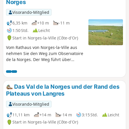
Norges
Truppen von General Gallas die Stadt nieder.
Visorando-Mitglied
6,35 km
+10 m
-11 m
1:50 Std.
Leicht
Start in Norges-la-Ville (Côte-d'Or)
Vom Rathaus von Norges-la-Ville aus
nehmen Sie den Weg zum Observatoire
de la Norges. Der Weg führt über
Holzstege bis nach Norges-le-Bas, wo
Sie die alten Steinhäuser der Dörfer
Norges und Brétigny entdecken können.
Unterwegs sehen Sie 4 Waschhäuser, 2
Das Val de la Norges und der Rand des
kleine Wasserfälle und viele Tiere.
Plateaus von Langres
Ideale Strecke für Familien,
vorzugsweise von April bis Oktober.
Visorando-Mitglied
11,11 km
+14 m
-14 m
3:15 Std.
Leicht
Start in Norges-la-Ville (Côte-d'Or)