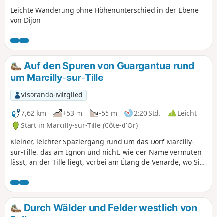
Leichte Wanderung ohne Höhenunterschied in der Ebene
von Dijon
Auf den Spuren von Guargantua rund
um Marcilly-sur-Tille
Visorando-Mitglied
7,62 km
+53 m
-55 m
2:20 Std.
Leicht
Start in Marcilly-sur-Tille (Côte-d'Or)
Kleiner, leichter Spaziergang rund um das Dorf Marcilly-
sur-Tille, das am Ignon und nicht, wie der Name vermuten
lässt, an der Tille liegt, vorbei am Étang de Venarde, wo Sie
(je nach Jahreszeit) zahlreiche Vögel beobachten können.
Sie wandern am Ignon entlang, mit seinem Waschhaus und
seiner alten Mühle, und gelangen zum Mont de Marcilly,
von wo aus Sie einen herrlichen Blick auf das Tille-Tal
Durch Wälder und Felder westlich von
haben.