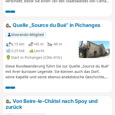
verbindet, bevor sie einen Teil des Staatswaldes von Clénay
durchquert, dabei an einer aktiven Eisenbahnstrecke
entlangführt und über die Fontaine aux Lions in Saint-Julien
zurückkehrt, wobei sie Clénay streift. Achtung: Die Strecke
vor Ort entspricht aufgrund der forstwirtschaftlichen
Quelle „Source du Bué” in Pichanges
Nutzung nicht immer der Strecke auf der IGN-Karte.
Visorando-Mitglied
8,15 km
+45 m
-49 m
2:25 Std.
Leicht
Start in Pichanges (Côte-d'Or)
Diese Rundwanderung führt Sie zur Quelle „Source du Bué“
mit ihrer kuriosen Legende. Sie können auch das Dorf,
seine Kapelle und seine ebenso anekdotische Geschichte,
das Templerhaus, das Herrenhaus und die Wehrkirche
entdecken.Im Frühling können Sie blühende Wildorchideen
sehen.
Von Beire-le-Châtel nach Spoy und
zurück