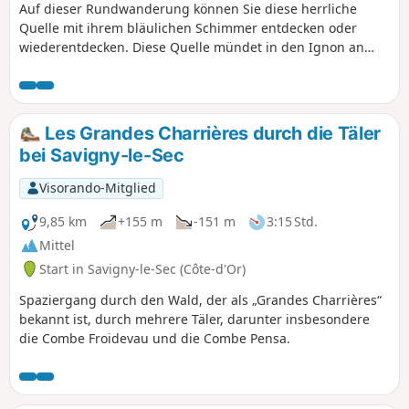
Auf dieser Rundwanderung können Sie diese herrliche
Quelle mit ihrem bläulichen Schimmer entdecken oder
wiederentdecken. Diese Quelle mündet in den Ignon an
einem Ort, der als kleiner Park mit Picknicktischen, einem
Kinderspielplatz und einem Waschhaus angelegt ist.
Villecomte ist zudem reich an Geschichte, insbesondere
durch den Maquis der Surcouf-Gruppe. Eine Gedenktafel
Les Grandes Charrières durch die Täler
am Rathaus, neben der Quelle, erinnert an diese
bei Savigny-le-Sec
historischen Ereignisse.
Visorando-Mitglied
9,85 km
+155 m
-151 m
3:15 Std.
Mittel
Start in Savigny-le-Sec (Côte-d'Or)
Spaziergang durch den Wald, der als „Grandes Charrières“
bekannt ist, durch mehrere Täler, darunter insbesondere
die Combe Froidevau und die Combe Pensa.