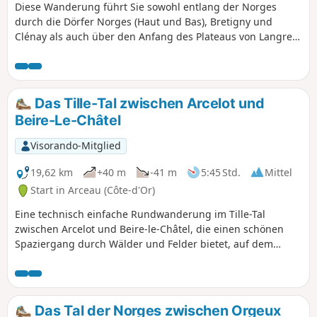
Diese Wanderung führt Sie sowohl entlang der Norges
durch die Dörfer Norges (Haut und Bas), Bretigny und
Clénay als auch über den Anfang des Plateaus von Langres
zur Fontaine aux Lions und am Ende zurück nach Norges.
Entlang des Weges begegnen Sie zahlreichen natürlichen,
historischen oder legendären Sehenswürdigkeiten.
Das Tille-Tal zwischen Arcelot und
Beire-Le-Châtel
Visorando-Mitglied
19,62 km
+40 m
-41 m
5:45 Std.
Mittel
Start in Arceau (Côte-d'Or)
Eine technisch einfache Rundwanderung im Tille-Tal
zwischen Arcelot und Beire-le-Châtel, die einen schönen
Spaziergang durch Wälder und Felder bietet, auf dem
Rückweg am Fluss Tille entlangführt und beim
Durchqueren der Dörfer Sehenswürdigkeiten und
Denkmäler zu entdecken oder wiederzuentdecken gibt.
Das Tal der Norges zwischen Orgeux