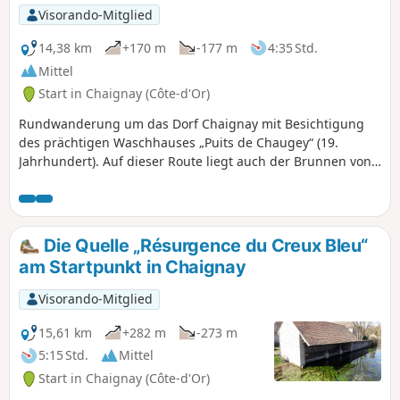
Visorando-Mitglied
14,38 km
+170 m
-177 m
4:35 Std.
Mittel
Start in Chaignay (Côte-d'Or)
Rundwanderung um das Dorf Chaignay mit Besichtigung
des prächtigen Waschhauses „Puits de Chaugey“ (19.
Jahrhundert). Auf dieser Route liegt auch der Brunnen von
Médepain mit seinem Wäldchen, das als Zufluchtsort für
Vögel dient (Vogelschutzliga). Die Wege durch die Wälder
und den Wald von Laverottes sind ebenfalls sehr
angenehm.
Die Quelle „Résurgence du Creux Bleu“
am Startpunkt in Chaignay
Visorando-Mitglied
15,61 km
+282 m
-273 m
5:15 Std.
Mittel
Start in Chaignay (Côte-d'Or)