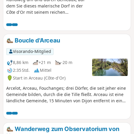
dem Sie dieses malerische Dorf in der
Côte d'Or mit seinem reichen
architektonischen Erbe entdecken
können: Markthallen, mittelalterliches
Haus, Kirche, Schloss, Brunnen und
Waschhaus.
Boucle d'Arceau
Visorando-Mitglied
8,86 km
+21 m
-20 m
2:35 Std.
Mittel
Start in Arceau (Côte-d'Or)
Arcelot, Arceau, Fouchanges; drei Dörfer, die seit jeher eine
Gemeinde bilden, durch die die Tille fließt. Arceau ist eine
ländliche Gemeinde, 15 Minuten von Dijon entfernt in einer
geschützten Umgebung gelegen. Einst an der Römerstraße
zwischen Mirebeau und Dijon gelegen, wurde die Stadt
zweifellos schon sehr früh mit einer ersten Einbogenbrücke
über die Tille ausgestattet, die dem Dorf seinen Namen
Wanderweg zum Observatorium von
gab. Im 17. Jahrhundert plünderten und brannten die