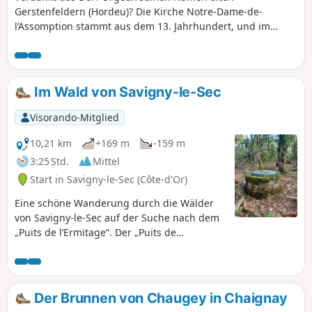
Gerstenfeldern (Hordeu)? Die Kirche Notre-Dame-de-
l’Assomption stammt aus dem 13. Jahrhundert, und im
Chorraum fallen schöne Buntglasfenster ins Auge. Auf dem
Friedhof befindet sich ein Kalvarienberg aus dem 17.
Jahrhundert mit einer Steintafel. An eine kleine Steinbrücke
angebaut, überspannt das Waschhaus einen Bach. Ein
Im Wald von Savigny-le-Sec
Spornwehr an der Norges dämpft den Lauf des Wassers,
das nur wenige Schritte entfernt fließt. Eine Römerstraße
Visorando-Mitglied
durchquerte das Gebiet, und 1967 wurde in einer
Sandgrube ein Schatz an galloromanischen Münzen
10,21 km
+169 m
-159 m
entdeckt.
3:25 Std.
Mittel
Start in Savigny-le-Sec (Côte-d'Or)
Eine schöne Wanderung durch die Wälder
von Savigny-le-Sec auf der Suche nach dem
„Puits de l’Ermitage“. Der „Puits de
l’Ermitage“ befindet sich am GPS-Punkt
47.455 N 5.0064 E
Der Brunnen von Chaugey in Chaignay