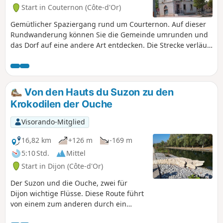
Start in Couternon (Côte-d'Or)
Gemütlicher Spaziergang rund um Courternon. Auf dieser
Rundwanderung können Sie die Gemeinde umrunden und
das Dorf auf eine andere Art entdecken. Die Strecke verläuft
in offenem Gelände, es gibt wenig Schatten. Bei starker
Sonneneinstrahlung sollten Sie geeignete Ausrüstung
mitnehmen.
Von den Hauts du Suzon zu den
Krokodilen der Ouche
Visorando-Mitglied
16,82 km
+126 m
-169 m
5:10 Std.
Mittel
Start in Dijon (Côte-d'Or)
Der Suzon und die Ouche, zwei für
Dijon wichtige Flüsse. Diese Route führt
von einem zum anderen durch ein
Mosaik aus Gärten, Alleen und kleinen