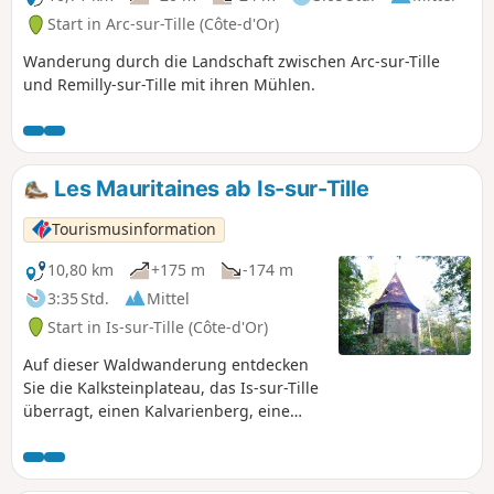
Start in Arc-sur-Tille (Côte-d'Or)
Wanderung durch die Landschaft zwischen Arc-sur-Tille
und Remilly-sur-Tille mit ihren Mühlen.
Les Mauritaines ab Is-sur-Tille
Tourismusinformation
10,80 km
+175 m
-174 m
3:35 Std.
Mittel
Start in Is-sur-Tille (Côte-d'Or)
Auf dieser Waldwanderung entdecken
Sie die Kalksteinplateau, das Is-sur-Tille
überragt, einen Kalvarienberg, eine
Quelle: den Marcevau-Brunnen und den
kleinen Glockenturm. Das vom
Tourismusbüro der Tille- und Ignon-