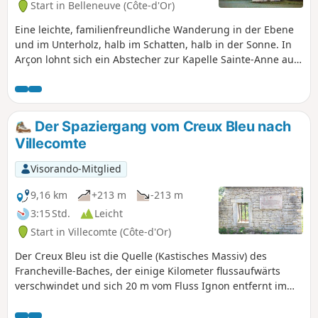
Start in Belleneuve (Côte-d'Or)
Eine leichte, familienfreundliche Wanderung in der Ebene
und im Unterholz, halb im Schatten, halb in der Sonne. In
Arçon lohnt sich ein Abstecher zur Kapelle Sainte-Anne aus
dem 12. Jahrhundert, die im 17. Jahrhundert umgebaut
wurde und an der Grande Rue liegt. Am Waldrand, an
einem Ort namens „La Charme aux Loups“, befindet sich die
Kapelle Sainte-Gertrude, die nicht gepflegt wird.
Der Spaziergang vom Creux Bleu nach
Villecomte
Visorando-Mitglied
9,16 km
+213 m
-213 m
3:15 Std.
Leicht
Start in Villecomte (Côte-d'Or)
Der Creux Bleu ist die Quelle (Kastisches Massiv) des
Francheville-Baches, der einige Kilometer flussaufwärts
verschwindet und sich 20 m vom Fluss Ignon entfernt im
Zentrum des Dorfes befindet.