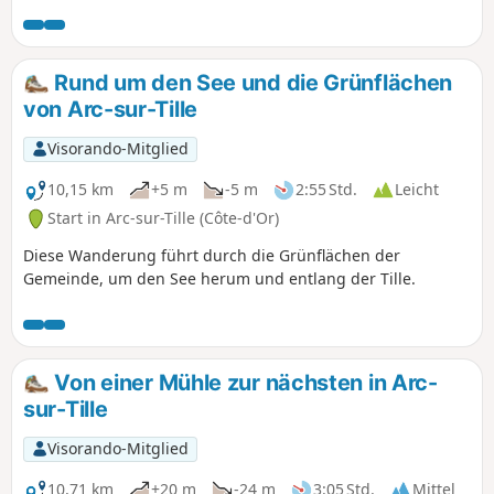
alte Mühle von Arc-sur-Tille, das Schloss von Bressey-sur-
Tille und die Teiche von Remilly-sur-Tille zu entdecken.
Wussten Sie, dass der Glockenturm der Kirche von Arc-sur-
Tille sein Flachdach dem Telegrafen von Chape (1841)
Rund um den See und die Grünflächen
verdankt?
von Arc-sur-Tille
Visorando-Mitglied
10,15 km
+5 m
-5 m
2:55 Std.
Leicht
Start in Arc-sur-Tille (Côte-d'Or)
Diese Wanderung führt durch die Grünflächen der
Gemeinde, um den See herum und entlang der Tille.
Von einer Mühle zur nächsten in Arc-
sur-Tille
Visorando-Mitglied
10,71 km
+20 m
-24 m
3:05 Std.
Mittel