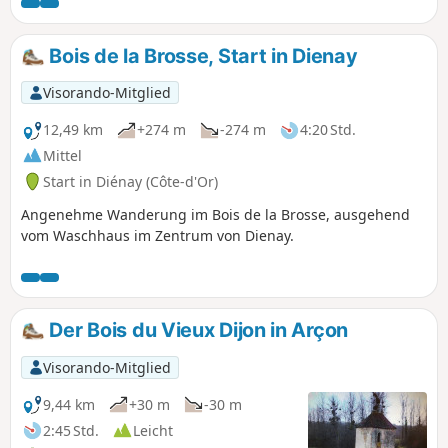
Pfaden. Historische und künstlerische
Sehenswürdigkeiten sowie
Aussichtspunkte. Erreichbar mit der
Bois de la Brosse, Start in Dienay
Straßenbahn, Zufahrt mit dem Auto
möglich.
Visorando-Mitglied
12,49 km
+274 m
-274 m
4:20 Std.
Mittel
Start in Diénay (Côte-d'Or)
Angenehme Wanderung im Bois de la Brosse, ausgehend
vom Waschhaus im Zentrum von Dienay.
Der Bois du Vieux Dijon in Arçon
Visorando-Mitglied
9,44 km
+30 m
-30 m
2:45 Std.
Leicht