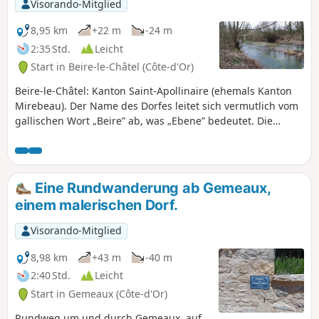
Visorando-Mitglied
8,95 km
+22 m
-24 m
2:35 Std.
Leicht
Start in Beire-le-Châtel (Côte-d'Or)
Beire-le-Châtel: Kanton Saint-Apollinaire (ehemals Kanton
Mirebeau). Der Name des Dorfes leitet sich vermutlich vom
gallischen Wort „Beire” ab, was „Ebene” bedeutet. Die
Entdeckung eines Januaria gewidmeten Tempels erinnert
an die Lage von Beire-le-Châtel in der gallo-römischen Zeit,
an der Kreuzung antiker Straßen, wo man die Überreste
von zwei römischen Straßen findet. Außerdem wurden 2019
Eine Rundwanderung ab Gemeaux,
sechs gallo-römische Gräber gefunden.
einem malerischen Dorf.
Visorando-Mitglied
8,98 km
+43 m
-40 m
2:40 Std.
Leicht
Start in Gemeaux (Côte-d'Or)
Rundweg um und durch Gemeaux, auf