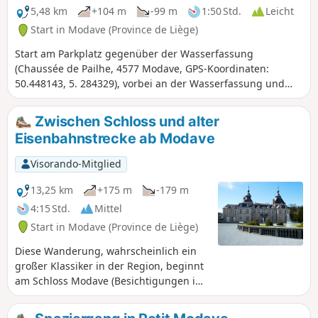
5,48 km
+104 m
-99 m
1:50 Std.
Leicht
Start in Modave (Province de Liège)
Start am Parkplatz gegenüber der Wasserfassung
(Chaussée de Pailhe, 4577 Modave, GPS-Koordinaten:
50.448143, 5. 284329), vorbei an der Wasserfassung und
dem Schloss von Modave. Passage über den Ravel
(ehemalige stillgelegte Eisenbahnstrecke, die für
Zwischen Schloss und alter
Fußgänger und Radfahrer umgebaut wurde) zwischen
Eisenbahnstrecke ab Modave
Modave und Vyle-et-Tharoul. Rückkehr zum Ausgangspunkt
durch die Wälder von Vyle-et-Tharoul.
Visorando-Mitglied
13,25 km
+175 m
-179 m
4:15 Std.
Mittel
Start in Modave (Province de Liège)
Diese Wanderung, wahrscheinlich ein
großer Klassiker in der Region, beginnt
am Schloss Modave (Besichtigungen in
der Saison) und führt durch das
Hoyoux-Tal, wobei sie dem Flusslauf mal