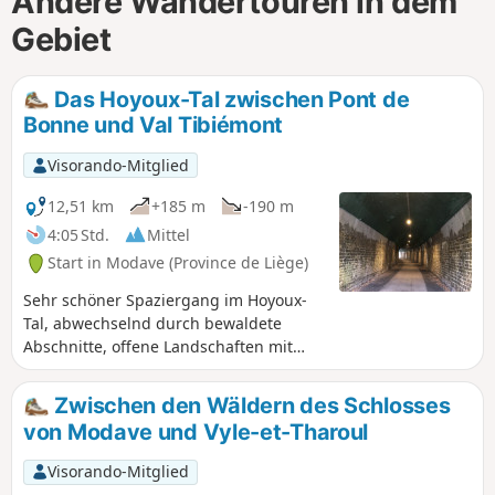
Andere Wandertouren in dem
Gebiet
Das Hoyoux-Tal zwischen Pont de
Bonne und Val Tibiémont
Visorando-Mitglied
12,51 km
+185 m
-190 m
4:05 Std.
Mittel
Start in Modave (Province de Liège)
Sehr schöner Spaziergang im Hoyoux-
Tal, abwechselnd durch bewaldete
Abschnitte, offene Landschaften mit
schönen Ausblicken und reizvollen
Orten.
Zwischen den Wäldern des Schlosses
von Modave und Vyle-et-Tharoul
Visorando-Mitglied