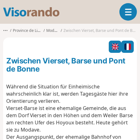
V
T
i
o
s
g
o
•••
Province de Liège
Modave
Zwischen Vierset, Barse und Pont de Bonne
g
r
l
a
e
n
n
d
Zwischen Vierset, Barse und Pont
a
o
v
de Bonne
i
g
Während die Situation für Einheimische
a
wahrscheinlich klar ist, werden Tagesgäste hier ihre
t
i
Orientierung verlieren.
o
Vierset-Barse ist eine ehemalige Gemeinde, die aus
n
dem Dorf Vierset in den Höhen und dem Weiler Barse
am rechten Ufer des Hoyoux besteht. Heute gehört
sie zu Modave.
Der Ausgangspunkt, der ehemalige Bahnhof von