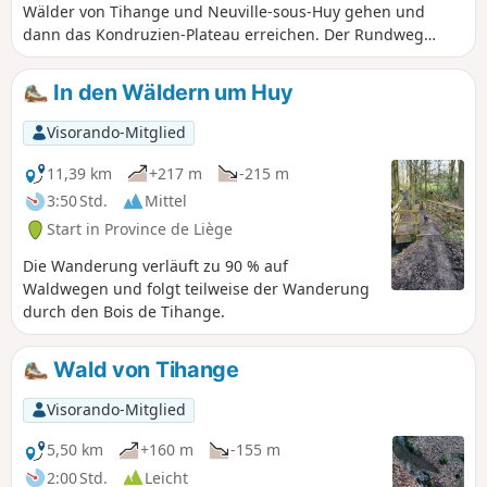
Wälder von Tihange und Neuville-sous-Huy gehen und
dann das Kondruzien-Plateau erreichen. Der Rundweg
führt weiter durch Wälder und Felder und wir gelangen
schließlich wieder hinunter ins Unterholz, wobei wir unter
In den Wäldern um Huy
anderem am Tibet-Institut vorbeikommen.
Visorando-Mitglied
11,39 km
+217 m
-215 m
3:50 Std.
Mittel
Start in Province de Liège
Die Wanderung verläuft zu 90 % auf
Waldwegen und folgt teilweise der Wanderung
durch den Bois de Tihange.
Wald von Tihange
Visorando-Mitglied
5,50 km
+160 m
-155 m
2:00 Std.
Leicht