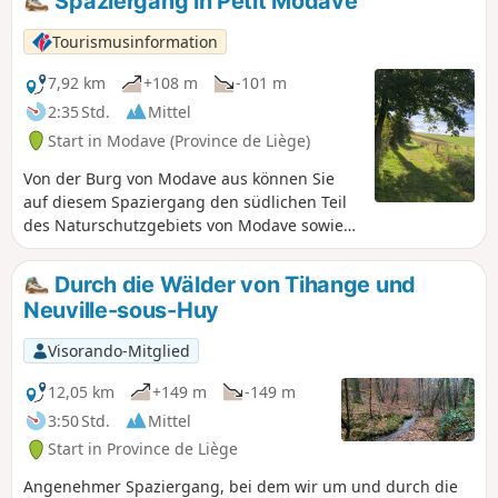
Spaziergang in Petit Modave
ganz nah, mal viel weiter entfernt bis
zum Rand des Dorfes Avins folgt.
Tourismusinformation
7,92 km
+108 m
-101 m
2:35 Std.
Mittel
Start in Modave (Province de Liège)
Von der Burg von Modave aus können Sie
auf diesem Spaziergang den südlichen Teil
des Naturschutzgebiets von Modave sowie
das Hoyoux-Tal entdecken. Sie kommen auch
durch den Weiler Tibiémont, die Furt „Gué
Durch die Wälder von Tihange und
du Val“, die Ruine der ehemaligen Burg von
Neuville-sous-Huy
Survillers und einen wunderschönen
Aussichtspunkt. Ein schöner Waldweg (die
Visorando-Mitglied
Drève Boisée) führt Sie gemächlich zurück
zum Schloss. Diese Wanderung ist vom
12,05 km
+149 m
-149 m
Generalkommissariat für Tourismus der
3:50 Std.
Mittel
Wallonie (Belgien) anerkannt.
Start in Province de Liège
Angenehmer Spaziergang, bei dem wir um und durch die