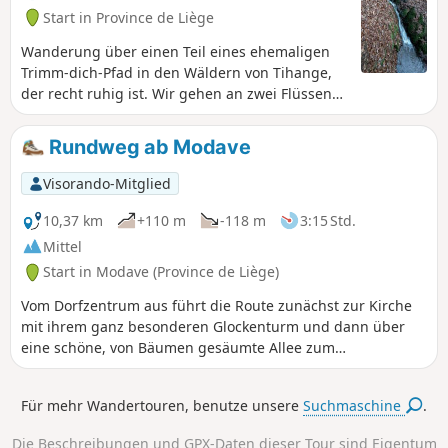
Start in Province de Liège
Wanderung über einen Teil eines ehemaligen
Trimm-dich-Pfad in den Wäldern von Tihange,
der recht ruhig ist. Wir gehen an zwei Flüssen
entlang: dem Rau de Chéra und dem Rau de
Bonne Espérance. Die Straße zum Parkplatz ist
Rundweg ab Modave
kaum befahren.
Visorando-Mitglied
10,37 km
+110 m
-118 m
3:15 Std.
Mittel
Start in Modave (Province de Liège)
Vom Dorfzentrum aus führt die Route zunächst zur Kirche
mit ihrem ganz besonderen Glockenturm und dann über
eine schöne, von Bäumen gesäumte Allee zum
Schloss.Nach einem kurzen Rundgang innerhalb der
Burgmauern geht es weiter zum Naturschutzgebiet, das
Für mehr Wandertouren, benutze unsere
Suchmaschine
.
das Hoyoux-Tal und die Anlagen von Vivaqua oberhalb der
Pumpstation überragt. In diesem Tal befand sich früher das
Die Beschreibungen und GPX-Daten dieser Tour sind Eigentum