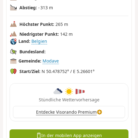
Abstieg:
- 313 m
Höchster Punkt:
265 m
Niedrigster Punkt:
142 m
Land:
Belgien
Bundesland:
Gemeinde:
Modave
Start/Ziel:
N 50.478752° / E 5.26601°
Stündliche Wettervorhersage
Entdecke Visorando Premium
In der mobilen App anzeigen