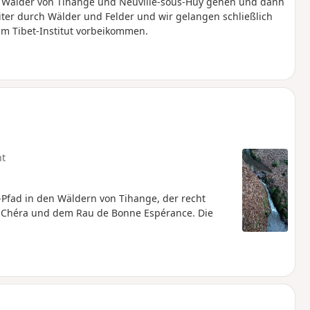
 Wälder von Tihange und Neuville-sous-Huy gehen und dann
ter durch Wälder und Felder und wir gelangen schließlich
am Tibet-Institut vorbeikommen.
ht
Pfad in den Wäldern von Tihange, der recht
de Chéra und dem Rau de Bonne Espérance. Die