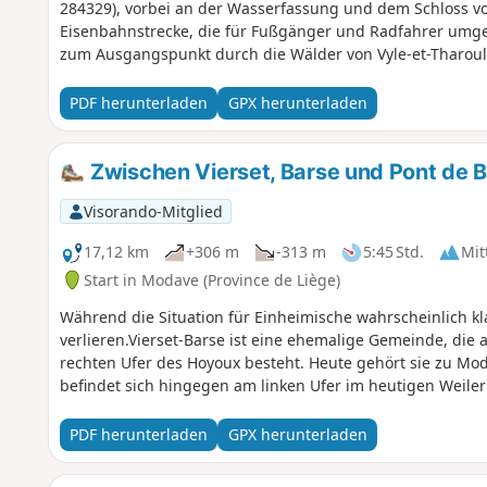
284329), vorbei an der Wasserfassung und dem Schloss vo
Eisenbahnstrecke, die für Fußgänger und Radfahrer umge
zum Ausgangspunkt durch die Wälder von Vyle-et-Tharoul
PDF herunterladen
GPX herunterladen
Zwischen Vierset, Barse und Pont de 
Visorando-Mitglied
17,12 km
+306 m
-313 m
5:45 Std.
Mit
Start in Modave (Province de Liège)
Während die Situation für Einheimische wahrscheinlich kla
verlieren.Vierset-Barse ist eine ehemalige Gemeinde, di
rechten Ufer des Hoyoux besteht. Heute gehört sie zu M
befindet sich hingegen am linken Ufer im heutigen Weiler
PDF herunterladen
GPX herunterladen