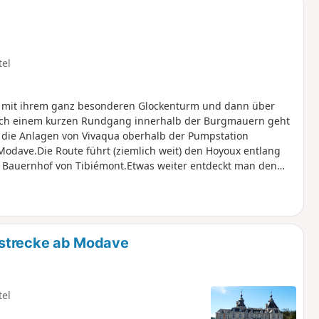
tel
e mit ihrem ganz besonderen Glockenturm und dann über
ach einem kurzen Rundgang innerhalb der Burgmauern geht
 die Anlagen von Vivaqua oberhalb der Pumpstation
-Modave.Die Route führt (ziemlich weit) den Hoyoux entlang
 Bauernhof von Tibiémont.Etwas weiter entdeckt man den
t. Die Furt, die bei Hochwasser ziemlich beeindruckend ist,
rücke ergänzt. Achtung, es gibt kein Geländer, nur eine
ockeln ruht.In Clavier Station führt die Strecke über den
ur ehemaligen Haltestelle Modave-Village.
nstrecke ab Modave
tel