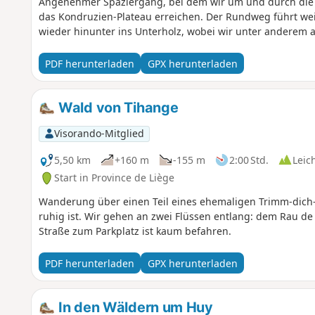
Angenehmer Spaziergang, bei dem wir um und durch die
das Kondruzien-Plateau erreichen. Der Rundweg führt wei
wieder hinunter ins Unterholz, wobei wir unter anderem 
PDF herunterladen
GPX herunterladen
Wald von Tihange
Visorando-Mitglied
5,50 km
+160 m
-155 m
2:00 Std.
Leic
Start in Province de Liège
Wanderung über einen Teil eines ehemaligen Trimm-dich-
ruhig ist. Wir gehen an zwei Flüssen entlang: dem Rau 
Straße zum Parkplatz ist kaum befahren.
PDF herunterladen
GPX herunterladen
In den Wäldern um Huy