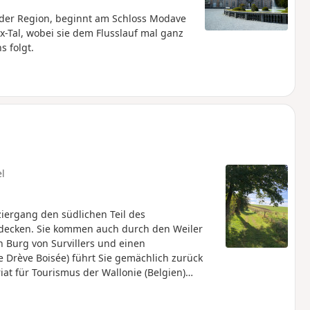
 der Region, beginnt am Schloss Modave
x-Tal, wobei sie dem Flusslauf mal ganz
s folgt.
el
iergang den südlichen Teil des
tdecken. Sie kommen auch durch den Weiler
n Burg von Survillers und einen
Drève Boisée) führt Sie gemächlich zurück
t für Tourismus der Wallonie (Belgien)