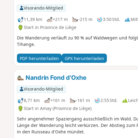
Visorando-Mitglied
11,39 km
+217 m
-215 m
3:50 Std.
Mit
Start in Province de Liège
Die Wanderung verläuft zu 90 % auf Waldwegen und folgt
Tihange.
PDF herunterladen
GPX herunterladen
Nandrin Fond d'Oxhe
Visorando-Mitglied
8,71 km
+161 m
-161 m
2:55 Std.
Leic
Start in Amay (Province de Liège)
Sehr angenehmer Spaziergang ausschließlich im Wald. Durc
Länge der Wanderung leicht verkürzen. Der Abstieg zum P
in den Ruisseau d'Oxhe mündet.