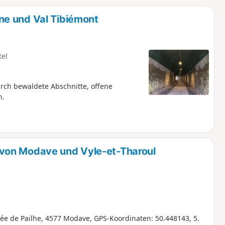
u
n
ne und Val Tibiémont
m
tel
rch bewaldete Abschnitte, offene
n.
von Modave und Vyle-et-Tharoul
e de Pailhe, 4577 Modave, GPS-Koordinaten: 50.448143, 5.