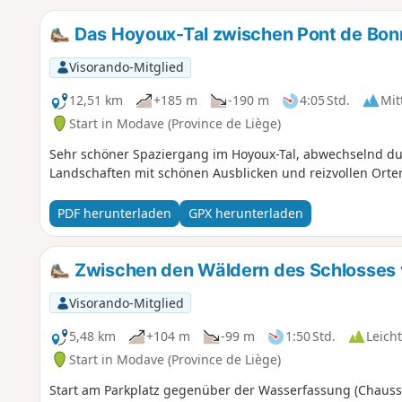
Das Hoyoux-Tal zwischen Pont de Bon
Visorando-Mitglied
12,51 km
+185 m
-190 m
4:05 Std.
Mit
Start in Modave (Province de Liège)
Sehr schöner Spaziergang im Hoyoux-Tal, abwechselnd du
Landschaften mit schönen Ausblicken und reizvollen Orte
PDF herunterladen
GPX herunterladen
Zwischen den Wäldern des Schlosses 
Visorando-Mitglied
5,48 km
+104 m
-99 m
1:50 Std.
Leicht
Start in Modave (Province de Liège)
Start am Parkplatz gegenüber der Wasserfassung (Chaussé