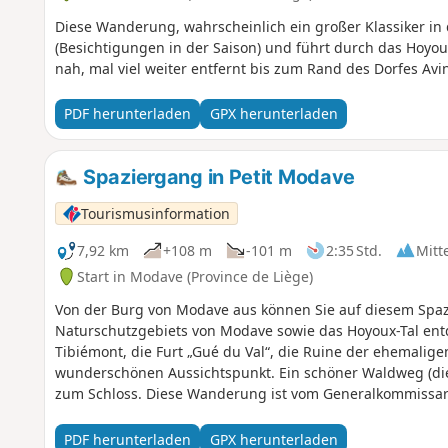
Diese Wanderung, wahrscheinlich ein großer Klassiker in
(Besichtigungen in der Saison) und führt durch das Hoyou
nah, mal viel weiter entfernt bis zum Rand des Dorfes Avin
PDF herunterladen
GPX herunterladen
Spaziergang in Petit Modave
Tourismusinformation
7,92 km
+108 m
-101 m
2:35 Std.
Mitt
Start in Modave (Province de Liège)
Von der Burg von Modave aus können Sie auf diesem Spaz
Naturschutzgebiets von Modave sowie das Hoyoux-Tal en
Tibiémont, die Furt „Gué du Val“, die Ruine der ehemalige
wunderschönen Aussichtspunkt. Ein schöner Waldweg (die 
zum Schloss. Diese Wanderung ist vom Generalkommissaria
anerkannt.
PDF herunterladen
GPX herunterladen