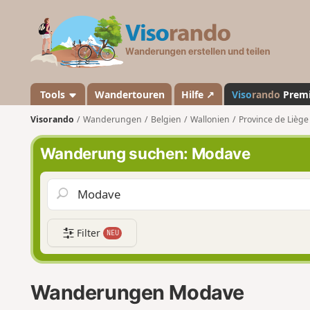
V
i
s
o
r
a
Tools
Wandertouren
Hilfe ↗
Viso
rando
Prem
n
Visorando
Wanderungen
Belgien
Wallonien
Province de Liège
d
o
Wanderung suchen: Modave
Filter
NEU
Wanderungen Modave