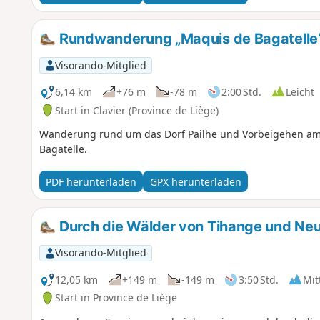
Rundwanderung „Maquis de Bagatelle“
Visorando-Mitglied
6,14 km
+76 m
-78 m
2:00 Std.
Leicht
Start in Clavier (Province de Liège)
Wanderung rund um das Dorf Pailhe und Vorbeigehen am
Bagatelle.
PDF herunterladen
GPX herunterladen
Durch die Wälder von Tihange und Neu
Visorando-Mitglied
12,05 km
+149 m
-149 m
3:50 Std.
Mit
Start in Province de Liège