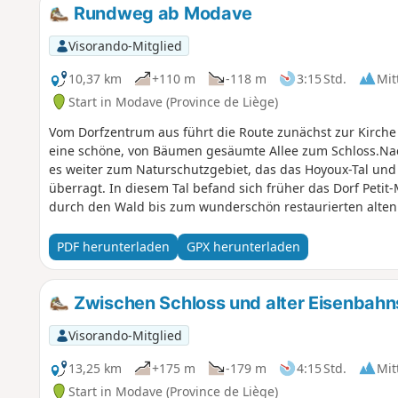
Rundweg ab Modave
Visorando-Mitglied
10,37 km
+110 m
-118 m
3:15 Std.
Mit
Start in Modave (Province de Liège)
Vom Dorfzentrum aus führt die Route zunächst zur Kirch
eine schöne, von Bäumen gesäumte Allee zum Schloss.N
es weiter zum Naturschutzgebiet, das das Hoyoux-Tal und
überragt. In diesem Tal befand sich früher das Dorf Petit
durch den Wald bis zum wunderschön restaurierten alten
Weiler Val Tibiémont, der zu beiden Seiten des Hoyoux lieg
wird glücklicherweise von einer kleinen festen Fußgängerb
PDF herunterladen
GPX herunterladen
ziemlich schmale Platte, die auf einigen Stein- oder Betons
RAVeL, mal über offenes Land, mal durch Unterholz, bis z
Zwischen Schloss und alter Eisenbah
Visorando-Mitglied
13,25 km
+175 m
-179 m
4:15 Std.
Mit
Start in Modave (Province de Liège)