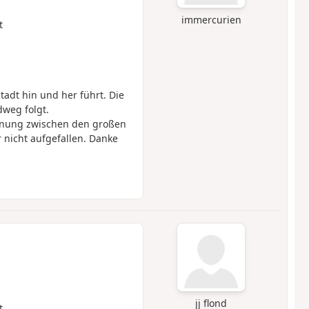
immercurien
t
tadt hin und her führt. Die
dweg folgt.
ernung zwischen den großen
 nicht aufgefallen. Danke
jj flond
t