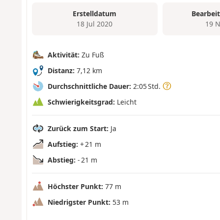
Erstelldatum
Bearbei
18 Jul 2020
19 N
Aktivität:
Zu Fuß
Distanz:
7,12 km
Durchschnittliche Dauer:
2:05 Std.
Schwierigkeitsgrad:
Leicht
Zurück zum Start:
Ja
Aufstieg:
+ 21 m
Abstieg:
- 21 m
Höchster Punkt:
77 m
Niedrigster Punkt:
53 m