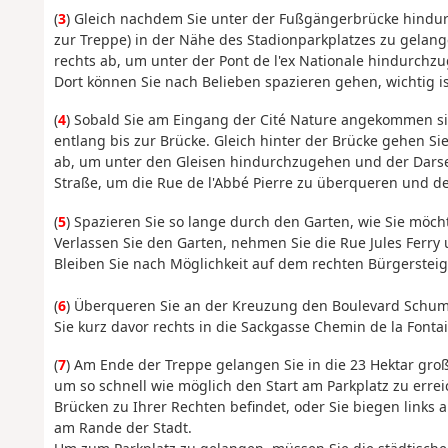
(
3
) Gleich nachdem Sie unter der Fußgängerbrücke hindur
zur Treppe) in der Nähe des Stadionparkplatzes zu gelan
rechts ab, um unter der Pont de l'ex Nationale hindurchz
Dort können Sie nach Belieben spazieren gehen, wichtig is
(
4
) Sobald Sie am Eingang der Cité Nature angekommen 
entlang bis zur Brücke. Gleich hinter der Brücke gehen Si
ab, um unter den Gleisen hindurchzugehen und der Darse 
Straße, um die Rue de l'Abbé Pierre zu überqueren und de
(
5
) Spazieren Sie so lange durch den Garten, wie Sie möch
Verlassen Sie den Garten, nehmen Sie die Rue Jules Ferry
Bleiben Sie nach Möglichkeit auf dem rechten Bürgersteig
(
6
) Überqueren Sie an der Kreuzung den Boulevard Schum
Sie kurz davor rechts in die Sackgasse Chemin de la Fonta
(
7
) Am Ende der Treppe gelangen Sie in die 23 Hektar gro
um so schnell wie möglich den Start am Parkplatz zu erre
Brücken zu Ihrer Rechten befindet, oder Sie biegen link
am Rande der Stadt.