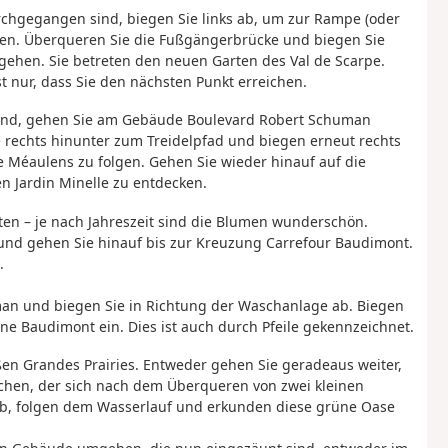
chgegangen sind, biegen Sie links ab, um zur Rampe (oder
gen. Überqueren Sie die Fußgängerbrücke und biegen Sie
ugehen. Sie betreten den neuen Garten des Val de Scarpe.
t nur, dass Sie den nächsten Punkt erreichen.
sind, gehen Sie am Gebäude Boulevard Robert Schuman
e rechts hinunter zum Treidelpfad und biegen erneut rechts
Méaulens zu folgen. Gehen Sie wieder hinauf auf die
n Jardin Minelle zu entdecken.
ten – je nach Jahreszeit sind die Blumen wunderschön.
 und gehen Sie hinauf bis zur Kreuzung Carrefour Baudimont.
.
an und biegen Sie in Richtung der Waschanlage ab. Biegen
ine Baudimont ein. Dies ist auch durch Pfeile gekennzeichnet.
ßen Grandes Prairies. Entweder gehen Sie geradeaus weiter,
ichen, der sich nach dem Überqueren von zwei kleinen
s ab, folgen dem Wasserlauf und erkunden diese grüne Oase