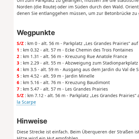
Um zum Parkplatz zu gelangen, müssen Sie die städtisch
Norden (die Route) oder im Süden durch den Wald. Orienti
denen Sie entlanggehen müssen, um zur Betonbrücke zu ge
Wegpunkte
S/Z
: km 0 - alt. 56 m - Parkplatz „Les Grandes Prairies“ au
1
: km 0.32 - alt. 57 m - Ecke Chemin des Trois Fontaines
2
: km 1.31 - alt. 56 m - Kreuzung Rue Anatole France
3
: km 2.29 - alt. 55 m - Abzweigung zum Stadionparkplatz
4
: km 3.5 - alt. 59 m - Ausgang aus dem Jardin du Val de 
5
: km 4.52 - alt. 59 m - Jardin Minelle
6
: km 5.16 - alt. 76 m - Kreuzung Baudimont
7
: km 5.47 - alt. 57 m - Les Grandes Prairies
S/Z
: km 7.12 - alt. 56 m - Parkplatz „Les Grandes Prairies“
la Scarpe
Hinweise
Diese Strecke ist einfach. Beim Überqueren der Straßen ist 
Hitze wird ein Hut empfohlen.