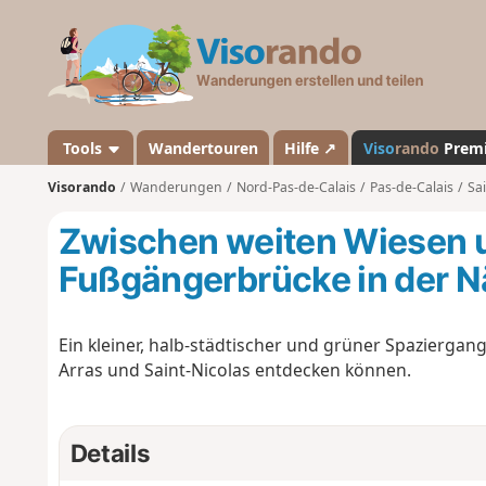
V
i
s
o
r
a
Tools
Wandertouren
Hilfe ↗
Viso
rando
Prem
n
Visorando
Wanderungen
Nord-Pas-de-Calais
Pas-de-Calais
Sa
d
o
Zwischen weiten Wiesen u
Fußgängerbrücke in der N
Ein kleiner, halb-städtischer und grüner Spazierga
Arras und Saint-Nicolas entdecken können.
Details