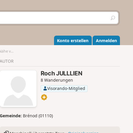
S
u
c
h
e
Konto erstellen
Anmelden
n
n Arras
AUTOR
Roch JULLLIEN
8 Wanderungen
Visorando-Mitglied
Gemeinde:
Brénod (01110)