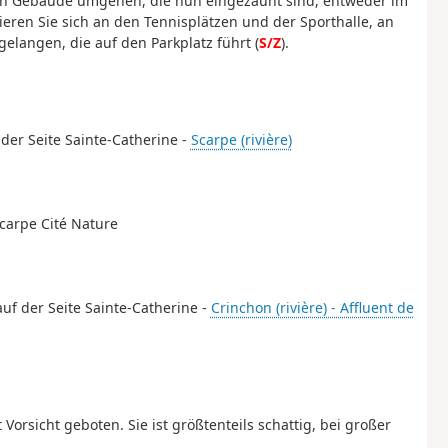
en Gebäude umgehen, die nun eingezäunt sind, entweder im
eren Sie sich an den Tennisplätzen und der Sporthalle, an
langen, die auf den Parkplatz führt (
S/Z
).
f der Seite Sainte-Catherine -
Scarpe (rivière)
Scarpe Cité Nature
 auf der Seite Sainte-Catherine -
Crinchon (rivière) - Affluent de
Vorsicht geboten. Sie ist größtenteils schattig, bei großer