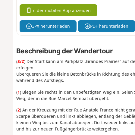
In der mobilen App anzeigen
GPX herunterladen
PDF herunterladen
Beschreibung der Wandertour
(
S/Z
) Der Start kann am Parkplatz „Grandes Prairies“ auf d
erfolgen.
Überqueren Sie die kleine Betonbrücke in Richtung des eh
während des Aufstiegs.
(
1
) Biegen Sie rechts in den unbefestigten Weg ein. Seien
Weg, der in die Rue Marcel Sembat übergeht.
(
2
) An der Kreuzung mit der Rue Anatole France nicht ger
Scarpe überqueren und links abbiegen, entlang der Gebä
kleinen Weg bis zum Kanal abbiegen. Dort wieder links a
und bis zur neuen Fußgängerbrücke weitergehen.