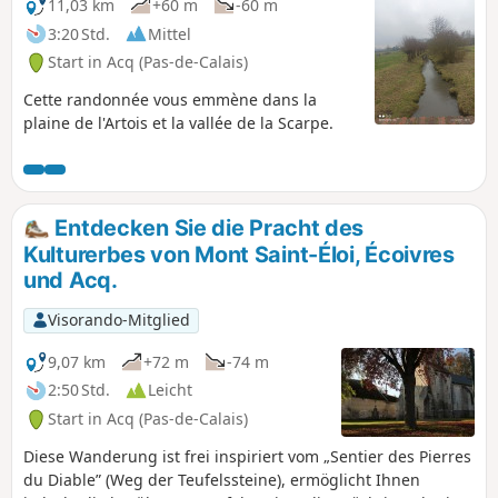
11,03 km
+60 m
-60 m
3:20 Std.
Mittel
Start in Acq (Pas-de-Calais)
Cette randonnée vous emmène dans la
plaine de l'Artois et la vallée de la Scarpe.
Entdecken Sie die Pracht des
Kulturerbes von Mont Saint-Éloi, Écoivres
und Acq.
Visorando-Mitglied
9,07 km
+72 m
-74 m
2:50 Std.
Leicht
Start in Acq (Pas-de-Calais)
Diese Wanderung ist frei inspiriert vom „Sentier des Pierres
du Diable” (Weg der Teufelssteine), ermöglicht Ihnen