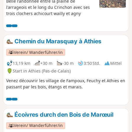
Belle randonnée entre la plaine de
l'arrageois et le long du Crinchon avec ses
trois clochers achicourt wailly et agny
Chemin du Marasquay à Athies
Verein/ Wanderführer/in
13,19 km
+30 m
-30 m
3:50 Std.
Mittel
Start in Athies (Pas-de-Calais)
Venez découvrir les village de Fampoux, Feuchy et Athies en
passant par les bois, étangs et marais.
Écoivres durch den Bois de Marœuil
Verein/ Wanderführer/in