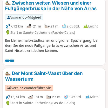
Zwischen weiten Wiesen und einer
Fußgängerbrücke in der Nähe von Arras
Visorando-Mitglied
7,12 km
+21 m
-21 m
2:05 Std.
Leicht
Start in Sainte-Catherine (Pas-de-Calais)
Ein kleiner, halb-städtischer und grüner Spaziergang, bei
dem Sie die neue Fußgängerbrücke zwischen Arras und
Saint-Nicolas entdecken können.
Der Mont Saint-Vaast über den
Wasserturm
Verein/ Wanderführer/in
12,34 km
+70 m
-63 m
3:45 Std.
Mittel
Start in Sainte-Catherine (Pas-de-Calais)