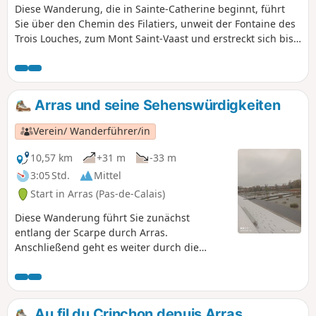
Diese Wanderung, die in Sainte-Catherine beginnt, führt
Sie über den Chemin des Filatiers, unweit der Fontaine des
Trois Louches, zum Mont Saint-Vaast und erstreckt sich bis
in die benachbarten Gemeinden.
Arras und seine Sehenswürdigkeiten
Verein/ Wanderführer/in
10,57 km
+31 m
-33 m
3:05 Std.
Mittel
Start in Arras (Pas-de-Calais)
Diese Wanderung führt Sie zunächst
entlang der Scarpe durch Arras.
Anschließend geht es weiter durch die
Stadt, wo Sie die Sehenswürdigkeiten
bewundern können, von der Zitadelle über
die Erschießungsmauer bis hin zum
Glockenturm und dem großen Platz.
Au fil du Crinchon depuis Arras