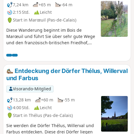
7,24 km
+65 m
-64 m
2:15 Std.
Leicht
Start in Marœuil (Pas-de-Calais)
Diese Wanderung beginnt im Bois de
Marœuil und führt Sie über sehr gute Wege
und den französisch-britischen Friedhof,
den Sie durchqueren, zum Weiler Bray et
Écoivres. Der Rückweg führt durch den Bois
de Marœuil.
Entdeckung der Dörfer Thélus, Willerval
und Farbus
Visorando-Mitglied
13,28 km
+60 m
-55 m
4:00 Std.
Leicht
Start in Thélus (Pas-de-Calais)
Sie werden die Dörfer Thélus, Willerval und
Farbus entdecken. Diese drei Dörfer liegen