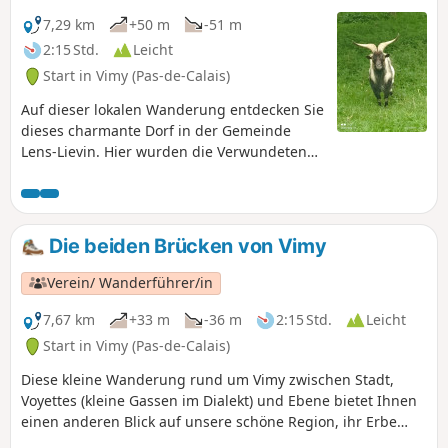
7,29 km
+50 m
-51 m
2:15 Std.
Leicht
Start in Vimy (Pas-de-Calais)
Auf dieser lokalen Wanderung entdecken Sie
dieses charmante Dorf in der Gemeinde
Lens-Lievin. Hier wurden die Verwundeten
der Schlacht von Lens im August 1648 und
vieler anderer Schlachten, darunter die
Schlacht am Vimy Ridge vom 9. bis 12. April
1917, versorgt. Die Tümpel rund um Vimy
Die beiden Brücken von Vimy
sind ehemalige Granattrichter. Auch heute
noch findet man hier nicht explodierte
Verein/ Wanderführer/in
Munition.
7,67 km
+33 m
-36 m
2:15 Std.
Leicht
Start in Vimy (Pas-de-Calais)
Diese kleine Wanderung rund um Vimy zwischen Stadt,
Voyettes (kleine Gassen im Dialekt) und Ebene bietet Ihnen
einen anderen Blick auf unsere schöne Region, ihr Erbe
und ihre Erinnerung an den Ersten Weltkrieg