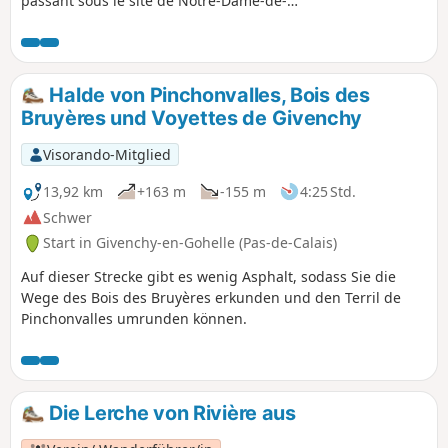
passant sous le site de Notre-Dame-de-
Lorette et en lisière du Bois l'Abbé.
Halde von Pinchonvalles, Bois des
Bruyères und Voyettes de Givenchy
Visorando-Mitglied
13,92 km
+163 m
-155 m
4:25 Std.
Schwer
Start in Givenchy-en-Gohelle (Pas-de-Calais)
Auf dieser Strecke gibt es wenig Asphalt, sodass Sie die
Wege des Bois des Bruyères erkunden und den Terril de
Pinchonvalles umrunden können.
Die Lerche von Rivière aus