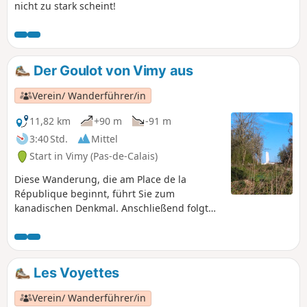
nicht zu stark scheint!
Der Goulot von Vimy aus
Verein/ Wanderführer/in
11,82 km
+90 m
-91 m
3:40 Std.
Mittel
Start in Vimy (Pas-de-Calais)
Diese Wanderung, die am Place de la
République beginnt, führt Sie zum
kanadischen Denkmal. Anschließend folgt
ein Abstieg nach Thélus und Farbus durch
den Bois du Goulot. Sie kommen am
Brunnen Saint-Ranulphe vorbei. Die
gesamte Strecke verläuft auf gut
Les Voyettes
begehbaren Wegen.
Verein/ Wanderführer/in