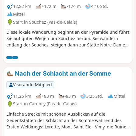
12,82 km
+172 m
-174 m
4:10 Std.
Mittel
Start in Souchez (Pas-de-Calais)
Diese lokale Wanderung beginnt an der Pyramide und führt
Sie auf guten Wegen um Souchez herum. Sie wandern
entlang der Souchez, steigen dann zur Stätte Notre-Dame
de Lorette hinauf und kehren über den Parc Cassin ins Dorf
zurück.
Nach der Schlacht an der Somme
Visorando-Mitglied
11,25 km
+83 m
-83 m
3:25 Std.
Mittel
Start in Carency (Pas-de-Calais)
Einfache Strecke mit schönen Ausblicken auf die
Gedenkstätten der Schlacht an der Somme während des
Ersten Weltkriegs: Lorette, Mont-Saint-Eloi, Vimy, die Ruine
der Kirche von Ablain.