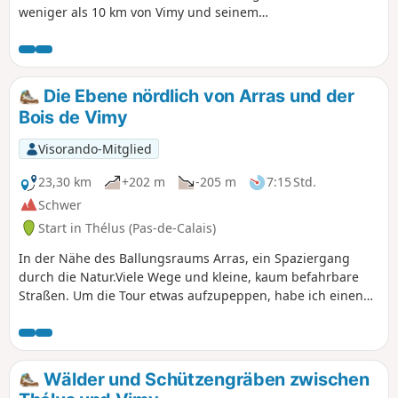
weniger als 10 km von Vimy und seinem
kanadischen Denkmal aus dem Ersten
Weltkrieg entfernt, dessen Besuch eine gute
Ergänzung zu dieser Wanderung darstellt.
Die Ebene nördlich von Arras und der
Bois de Vimy
Visorando-Mitglied
23,30 km
+202 m
-205 m
7:15 Std.
Schwer
Start in Thélus (Pas-de-Calais)
In der Nähe des Ballungsraums Arras, ein Spaziergang
durch die Natur.Viele Wege und kleine, kaum befahrbare
Straßen. Um die Tour etwas aufzupeppen, habe ich einen
Abschnitt des „Sentier de la Vignette“ hinzugefügt (in
umgekehrter Richtung, daher keine Markierung), der es
ermöglicht, den Bois de Vimy zu umrunden. Diese Strecke
ist recht anspruchsvoll, aber sehr reizvoll und mittlerweile
Wälder und Schützengräben zwischen
gut gepflegt.