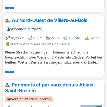
Friedhof und dem ehemaligen Bahnhof der
Bummelbahn vorbei, bevor Sie den Bois des
Baudets durchqueren. Dort können Sie
schöne Begegnungen mit Wildtieren
Au Nord-Ouest de Villers-au-Bois
machen.
Visorando-Mitglied
10,25 km
+58 m
-65 m
3:05 Std.
Leicht
Start in Villers-au-Bois (Pas-de-Calais)
Kleine Strecke mit geringem Höhenunterschied, die
hauptsächlich über Wege und Pfade führt.Großer Vorteil bei
heißem Wetter: Der Start ist ungeschützt, aber das Ende
der Strecke ist sehr schattig.
Par monts et par vaux depuis Ablain-
Saint-Nazaire
Verein/ Wanderführer/in