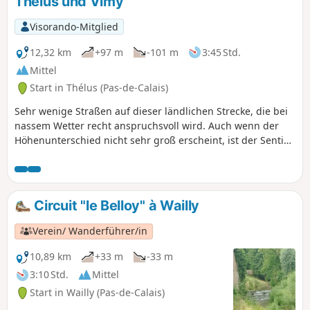
Thélus und Vimy
Visorando-Mitglied
12,32 km
+97 m
-101 m
3:45 Std.
Mittel
Start in Thélus (Pas-de-Calais)
Sehr wenige Straßen auf dieser ländlichen Strecke, die bei
nassem Wetter recht anspruchsvoll wird. Auch wenn der
Höhenunterschied nicht sehr groß erscheint, ist der Sentier
de la Vignette am nördlichen Rand des Bois de Vimy sehr
hügelig, mit steilen Anstiegen, die die Waden auf die Probe
stellen. Es ist natürlich möglich, in die Schützengräben
hinabzusteigen und ein wenig durch dieses Labyrinth zu
Circuit "le Belloy" à Wailly
schlendern.
Verein/ Wanderführer/in
10,89 km
+33 m
-33 m
3:10 Std.
Mittel
Start in Wailly (Pas-de-Calais)