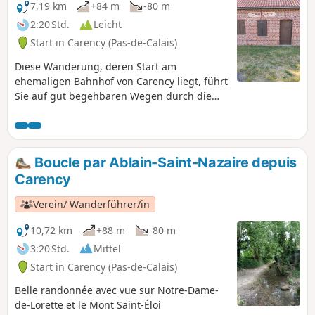
7,19 km
+84 m
-80 m
2:20 Std.
Leicht
Start in Carency (Pas-de-Calais)
Diese Wanderung, deren Start am
ehemaligen Bahnhof von Carency liegt, führt
Sie auf gut begehbaren Wegen durch die
umliegende Ebene und bietet Ausblicke auf
Notre-Dame de Lorette und den Mont Saint-
Éloi sowie auf den „Anneau de la Mémoire“.
Boucle par Ablain-Saint-Nazaire depuis
Carency
Verein/ Wanderführer/in
10,72 km
+88 m
-80 m
3:20 Std.
Mittel
Start in Carency (Pas-de-Calais)
Belle randonnée avec vue sur Notre-Dame-
de-Lorette et le Mont Saint-Éloi