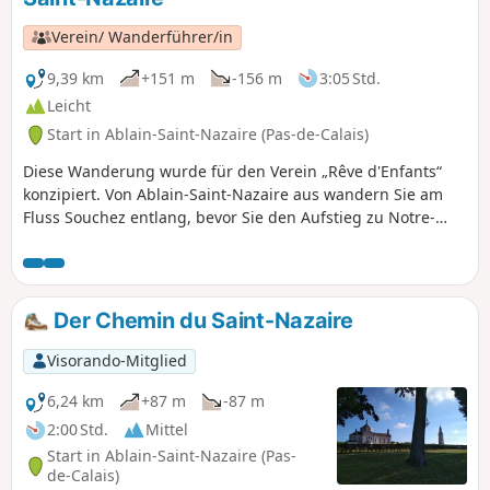
Verein/ Wanderführer/in
9,39 km
+151 m
-156 m
3:05 Std.
Leicht
Start in Ablain-Saint-Nazaire (Pas-de-Calais)
Diese Wanderung wurde für den Verein „Rêve d'Enfants“
konzipiert. Von Ablain-Saint-Nazaire aus wandern Sie am
Fluss Souchez entlang, bevor Sie den Aufstieg zu Notre-
Dame de Lorette machen, dann wieder hinunter nach Aix-
Noulette und anschließend den Aufstieg der Route du Roi
d'Angleterre machen. Danach passieren Sie den Anneau de
la Mémoire, bevor Sie entlang der Souchez wieder hinunter
Der Chemin du Saint-Nazaire
nach Ablain wandern.
Visorando-Mitglied
6,24 km
+87 m
-87 m
2:00 Std.
Mittel
Start in Ablain-Saint-Nazaire (Pas-
de-Calais)