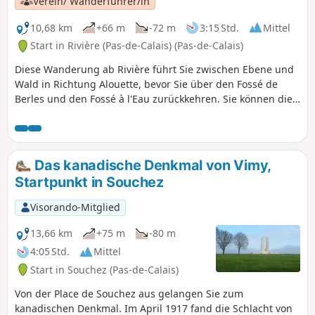
Verein/ Wanderführer/in
10,68 km
+66 m
-72 m
3:15 Std.
Mittel
Start in Rivière (Pas-de-Calais) (Pas-de-Calais)
Diese Wanderung ab Rivière führt Sie zwischen Ebene und
Wald in Richtung Alouette, bevor Sie über den Fossé de
Berles und den Fossé à l'Eau zurückkehren. Sie können die
Kirche Saint-Vaast bewundern, die unter Denkmalschutz
steht.
Das kanadische Denkmal von Vimy,
Startpunkt in Souchez
Visorando-Mitglied
13,66 km
+75 m
-80 m
4:05 Std.
Mittel
Start in Souchez (Pas-de-Calais)
Von der Place de Souchez aus gelangen Sie zum
kanadischen Denkmal. Im April 1917 fand die Schlacht von