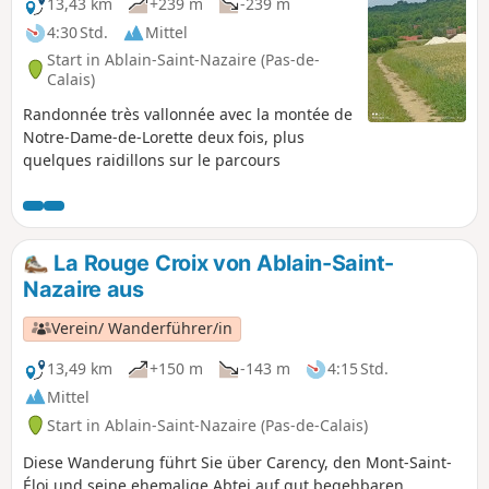
13,43 km
+239 m
-239 m
4:30 Std.
Mittel
Start in Ablain-Saint-Nazaire (Pas-de-
Calais)
Randonnée très vallonnée avec la montée de
Notre-Dame-de-Lorette deux fois, plus
quelques raidillons sur le parcours
La Rouge Croix von Ablain-Saint-
Nazaire aus
Verein/ Wanderführer/in
13,49 km
+150 m
-143 m
4:15 Std.
Mittel
Start in Ablain-Saint-Nazaire (Pas-de-Calais)
Diese Wanderung führt Sie über Carency, den Mont-Saint-
Éloi und seine ehemalige Abtei auf gut begehbaren