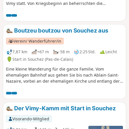
Vimy statt. Von Kriegsbeginn an beherrschten die
Deutschen die Höhen von Vimy und das gesamte
Bergbaugebiet. Nach zahlreichen erfolglosen französischen
und englischen Versuchen, diese Stellungen
zurückzuerobern, waren es die Kanadier, die sie
Boutzeu boutzou von Souchez aus
zurückdrängten – unter dem Preis von 11.000 Toten in ihren
Reihen.
Verein/ Wanderführer/in
7,87 km
+67 m
-58 m
2:25 Std.
Leicht
Start in Souchez (Pas-de-Calais)
Eine kleine Wanderung für die ganze Familie. Vom
ehemaligen Bahnhof aus gehen Sie bis nach Ablain-Saint-
Nazaire, vorbei an der ehemaligen Kirche und entlang der
Souchez. Diese Wanderung kann zu jeder Jahreszeit
unternommen werden.
Der Vimy-Kamm mit Start in Souchez
Visorando-Mitglied