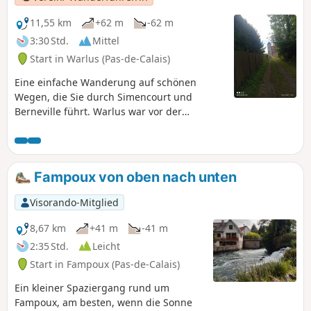
11,55 km
+62 m
-62 m
3:30 Std.
Mittel
Start in Warlus (Pas-de-Calais)
Eine einfache Wanderung auf schönen
Wegen, die Sie durch Simencourt und
Berneville führt. Warlus war vor der
Revolution Sitz einer Herrschaft. Diese
Wanderung in der Ebene mit einigen
bewaldeten Abschnitten ist für Familien
geeignet.
Fampoux von oben nach unten
Visorando-Mitglied
8,67 km
+41 m
-41 m
2:35 Std.
Leicht
Start in Fampoux (Pas-de-Calais)
Ein kleiner Spaziergang rund um
Fampoux, am besten, wenn die Sonne