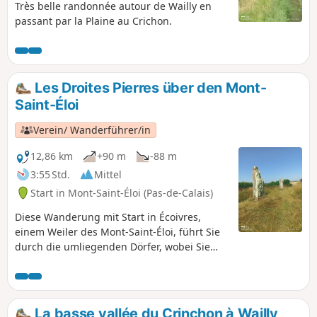
Très belle randonnée autour de Wailly en
passant par la Plaine au Crichon.
Les Droites Pierres über den Mont-
Saint-Éloi
Verein/ Wanderführer/in
12,86 km
+90 m
-88 m
3:55 Std.
Mittel
Start in Mont-Saint-Éloi (Pas-de-Calais)
Diese Wanderung mit Start in Écoivres,
einem Weiler des Mont-Saint-Éloi, führt Sie
durch die umliegenden Dörfer, wobei Sie
nicht vergessen sollten, die Droites Pierres
(geraden Steine) oder Pierres du Diable
(Teufelssteine) zu besichtigen und einen
kleinen Aufstieg zur ehemaligen Abtei zu
La basse vallée du Crinchon à Wailly