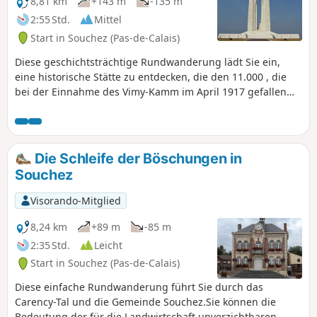
8,81 km
+143 m
-135 m
2:55 Std.
Mittel
Start in Souchez (Pas-de-Calais)
Diese geschichtsträchtige Rundwanderung lädt Sie ein,
eine historische Stätte zu entdecken, die den 11.000 , die
bei der Einnahme des Vimy-Kamm im April 1917 gefallen
sind. Sie streifen am Staatswald von Vimy entlang, wo Sie
das von Granaten zerfurchte Gelände sehen können. Das
kanadische Denkmal von Vimy bietet Ihnen zudem einen
atemberaubenden Ausblick auf die Landschaften des
Die Schleife der Böschungen in
Bergbaugebiets und die Hügel von Artois
Souchez
Visorando-Mitglied
8,24 km
+89 m
-85 m
2:35 Std.
Leicht
Start in Souchez (Pas-de-Calais)
Diese einfache Rundwanderung führt Sie durch das
Carency-Tal und die Gemeinde Souchez.Sie können die
Bedeutung der für die Landwirtschaft unverzichtbaren