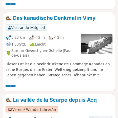
Das kanadische Denkmal in Vimy
Visorando-Mitglied
5,23 km
+13 m
-13 m
1:30 Std.
Leicht
Start in Givenchy-en-Gohelle (Pas-
de-Calais)
Dieser Ort ist die beeindruckendste Hommage Kanadas an
seine Bürger, die im Ersten Weltkrieg gekämpft und ihr
Leben gegeben haben. Strategischer Höhepunkt mit
atemberaubendem Blick auf das Bergbaugebiet und die
Hügel von Artois.
La vallée de la Scarpe depuis Acq
Verein/ Wanderführer/in