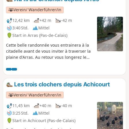
Verein/ Wanderführer/in
12,42 km
+42 m
-42 m
3:40 Std.
Mittel
Start in Arras (Pas-de-Calais)
Cette belle randonnée vous entrainera à la
citadelle avant de vous inviter à traverser la
plaine d'Arras. Au retour vous longerez le
Crinchon.
Les trois clochers depuis Achicourt
Verein/ Wanderführer/in
11,45 km
+40 m
-40 m
3:25 Std.
Mittel
Start in Achicourt (Pas-de-Calais)