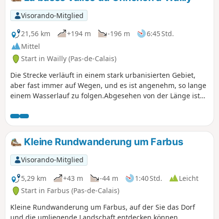
unternehmen.
Visorando-Mitglied
21,56 km
+194 m
-196 m
6:45 Std.
Mittel
Start in Wailly (Pas-de-Calais)
Die Strecke verläuft in einem stark urbanisierten Gebiet,
aber fast immer auf Wegen, und es ist angenehm, so lange
einem Wasserlauf zu folgen.Abgesehen von der Länge ist
die Strecke nicht allzu schwierig.Für Interessierte gibt es
zahlreiche Informationstafeln, zunächst zwischen Agny und
Wailly, dann in Rivière. Früher sah man zu Beginn der
Wanderung (in der Nähe des Waldes „Le Marché à Dieu“)
Kleine Rundwanderung um Farbus
viele Rehe, aber seit dem Bau der Rocade Sud habe ich
keine mehr gesehen.
Visorando-Mitglied
5,29 km
+43 m
-44 m
1:40 Std.
Leicht
Start in Farbus (Pas-de-Calais)
Kleine Rundwanderung um Farbus, auf der Sie das Dorf
und die umliegende Landschaft entdecken können.