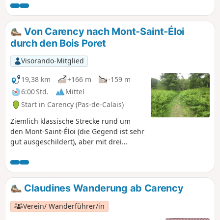
Von Carency nach Mont-Saint-Éloi
durch den Bois Poret
Visorando-Mitglied
19,38 km
+166 m
-159 m
6:00 Std.
Mittel
Start in Carency (Pas-de-Calais)
Ziemlich klassische Strecke rund um
den Mont-Saint-Éloi (die Gegend ist sehr
gut ausgeschildert), aber mit drei
weniger frequentierten Passagen, um
nach Villers-au-Bois zu gelangen. Er ist
etwas gewunden (nicht logisch, sagt
immer eine meiner Freundinnen), aber
Claudines Wanderung ab Carency
so kann man einige weniger
frequentierte Wege nehmen.
Verein/ Wanderführer/in