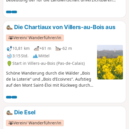
Böschungen erkennen und mehrere Gebäude bewundern,
die nach der vollständigen Zerstörung des Dorfes Souchez
im Ersten Weltkrieg originalgetreu wieder aufgebaut
wurden.
Die Chartiaux von Villers-au-Bois aus
Verein/ Wanderführer/in
10,81 km
+61 m
-62 m
3:15 Std.
Mittel
Start in Villers-au-Bois (Pas-de-Calais)
Schöne Wanderung durch die Wälder „Bois
de la Loterie“ und „Bois d’Ecoivres“. Aufstieg
auf den Mont Saint-Éloi mit Rückweg durch
die Landschaft des Artois.
Die Esel
Verein/ Wanderführer/in