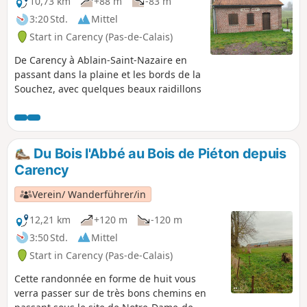
10,73 km
+88 m
-83 m
3:20 Std.
Mittel
Start in Carency (Pas-de-Calais)
De Carency à Ablain-Saint-Nazaire en
passant dans la plaine et les bords de la
Souchez, avec quelques beaux raidillons
Du Bois l'Abbé au Bois de Piéton depuis
Carency
Verein/ Wanderführer/in
12,21 km
+120 m
-120 m
3:50 Std.
Mittel
Start in Carency (Pas-de-Calais)
Cette randonnée en forme de huit vous
verra passer sur de très bons chemins en