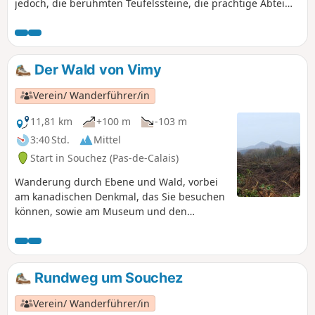
jedoch, die berühmten Teufelssteine, die prächtige Abtei
von Mont-Éloi, den Soldatenfriedhof von Écoivres, die
Kirchen von Écoivres, Acq und Mont Saint-Éloi sowie die
Mühle von Acq zu entdecken.
Der Wald von Vimy
Verein/ Wanderführer/in
11,81 km
+100 m
-103 m
3:40 Std.
Mittel
Start in Souchez (Pas-de-Calais)
Wanderung durch Ebene und Wald, vorbei
am kanadischen Denkmal, das Sie besuchen
können, sowie am Museum und den
Schützengräben (nach Voranmeldung).
Rundweg um Souchez
Verein/ Wanderführer/in