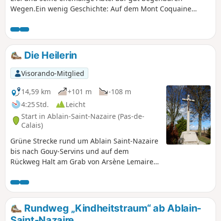
Wegen.Ein wenig Geschichte: Auf dem Mont Coquaine
wurde 1727 eine Kapelle zu Ehren von Notre-Dame-de-
Lorette errichtet, die heute mit dem Anneau de la Mémoire
(Ring der Erinnerung) zu einer Gedenkstätte geworden ist.
Die Heilerin
Visorando-Mitglied
14,59 km
+101 m
-108 m
4:25 Std.
Leicht
Start in Ablain-Saint-Nazaire (Pas-de-
Calais)
Grüne Strecke rund um Ablain Saint-Nazaire
bis nach Gouy-Servins und auf dem
Rückweg Halt am Grab von Arsène Lemaire
„La Guérisseuse”.
Rundweg „Kindheitstraum“ ab Ablain-
Saint-Nazaire