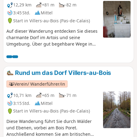
12,29 km
+81 m
-82 m
3:45 Std.
Mittel
Start in Villers-au-Bois (Pas-de-Calais)
Auf dieser Wanderung entdecken Sie dieses
charmante Dorf im Artois und seine
Umgebung. Über gut begehbare Wege in
der Ebene und durch Wälder gelangen Sie
zum Ortseingang von Mont Saint-Éloi, von
wo aus Sie einen Blick auf die ehemalige
Abtei haben.
Rund um das Dorf Villers-au-Bois
Verein/ Wanderführer/in
10,71 km
+65 m
-71 m
3:15 Std.
Mittel
Start in Villers-au-Bois (Pas-de-Calais)
Diese Wanderung führt Sie durch Wälder
und Ebenen, vorbei am Bois Poret.
Anschließend kommen Sie am britischen