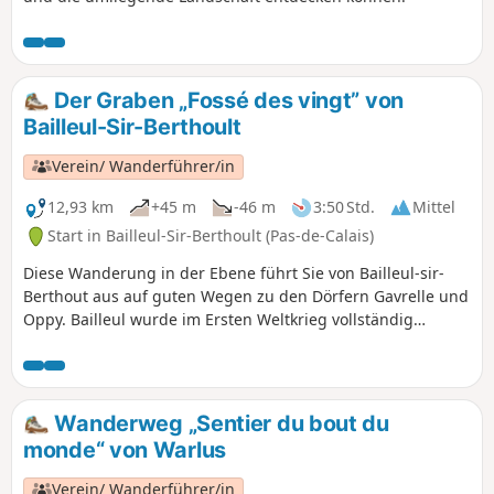
Der Graben „Fossé des vingt” von
Bailleul-Sir-Berthoult
Verein/ Wanderführer/in
12,93 km
+45 m
-46 m
3:50 Std.
Mittel
Start in Bailleul-Sir-Berthoult (Pas-de-Calais)
Diese Wanderung in der Ebene führt Sie von Bailleul-sir-
Berthout aus auf guten Wegen zu den Dörfern Gavrelle und
Oppy. Bailleul wurde im Ersten Weltkrieg vollständig
zerstört. Im Jahr 1833 ließ Minister Guizot ein Gesetz
verabschieden, wonach jede Gemeinde eine Schule
erhalten sollte.
Wanderweg „Sentier du bout du
monde“ von Warlus
Verein/ Wanderführer/in