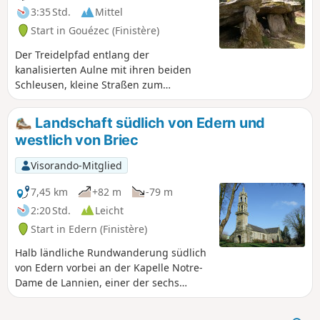
3:35 Std.
Mittel
Start in Gouézec (Finistère)
Der Treidelpfad entlang der
kanalisierten Aulne mit ihren beiden
Schleusen, kleine Straßen zum
ländlichen Dorf Gouézec mit Blick auf
die Monts d'Arrée und Rückweg nach
Landschaft südlich von Edern und
Pont-Coblant über Wege mitten in der
westlich von Briec
Natur.Entlang der Strecke entdeckt man
eine schöne überdachte Allee.
Visorando-Mitglied
7,45 km
+82 m
-79 m
2:20 Std.
Leicht
Start in Edern (Finistère)
Halb ländliche Rundwanderung südlich
von Edern vorbei an der Kapelle Notre-
Dame de Lannien, einer der sechs
Kapellen der Gemeinde und der
einzigen im Süden, dann in der Nähe