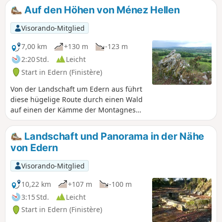
Auf den Höhen von Ménez Hellen
Visorando-Mitglied
7,00 km
+130 m
-123 m
2:20 Std.
Leicht
Start in Edern (Finistère)
Von der Landschaft um Edern aus führt
diese hügelige Route durch einen Wald
auf einen der Kämme der Montagnes
Noires und einen der höchsten Punkte,
von wo aus man einen weiten Blick über
Landschaft und Panorama in der Nähe
den Westen des Bassin de Châteaulin
von Edern
bis zum Meer hat. Die Route führt durch
den „Jardin Picart”, einen botanischen
Visorando-Mitglied
Garten an einem felsigen Hang, der das
Ergebnis langjähriger Arbeit eines
10,22 km
+107 m
-100 m
Enthusiasten ist. Entdecken Sie das
3:15 Std.
Leicht
Kulturerbe zweier Kapellen, eines
Start in Edern (Finistère)
Brunnens, eines Waschhauses und