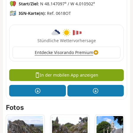
Start/Ziel:
N 48.147097° / W 4.010502°
IGN-Karte(n):
Ref. 0618OT
Stündliche Wettervorhersage
Entdecke Visorando Premium
In der mobilen App anzeigen
Fotos