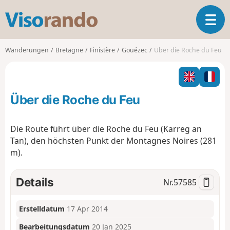
V
T
i
o
s
g
o
Wanderungen
Bretagne
Finistère
Gouézec
Über die Roche du Feu
g
r
l
a
e
n
n
d
Über die Roche du Feu
a
o
v
i
Die Route führt über die Roche du Feu (Karreg an
g
Tan), den höchsten Punkt der Montagnes Noires (281
a
m).
t
i
o
Details
Nr.
57585
n
Erstelldatum
17 Apr 2014
Bearbeitungsdatum
20 Jan 2025