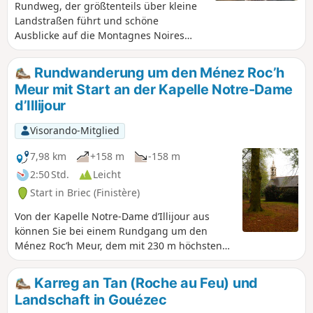
einer alten Korbmacherei.
Rundweg, der größtenteils über kleine
Landstraßen führt und schöne
Ausblicke auf die Montagnes Noires
bietet.
Rundwanderung um den Ménez Roc’h
Meur mit Start an der Kapelle Notre-Dame
d’Illijour
Visorando-Mitglied
7,98 km
+158 m
-158 m
2:50 Std.
Leicht
Start in Briec (Finistère)
Von der Kapelle Notre-Dame d’Illijour aus
können Sie bei einem Rundgang um den
Ménez Roc’h Meur, dem mit 230 m höchsten
Punkt von Briec, herrliche Ausblicke genießen.
Bei gutem Wetter können Sie das Meer und
Karreg an Tan (Roche au Feu) und
die Klippen der Halbinsel Crozon sehen. Und
Landschaft in Gouézec
wenn Sie Lust haben, können Sie auf zwei