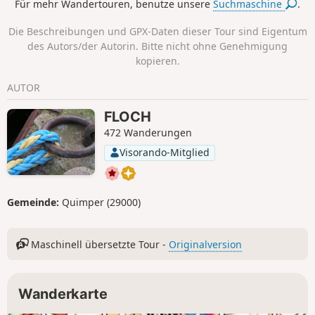
Für mehr Wandertouren, benutze unsere
Suchmaschine
.
des Schlosses Château de la Boissière,
das zu Lebzeiten von Jean Edern Hallier
Die Beschreibungen und GPX-Daten dieser Tour sind Eigentum
seine Blütezeit erlebte.Die Strecke führt
des Autors/der Autorin. Bitte nicht ohne Genehmigung
dann weiter zur Westseite von Briec, wo
kopieren.
sich die Sport- und Kultureinrichtungen
sowie die Schulen befinden. Hinweis:
AUTOR
Diese Strecke verläuft hauptsächlich
über kleine Landstraßen und Straßen
FLOCH
im städtischen Bereich.
472 Wanderungen
Visorando-Mitglied
Gemeinde:
Quimper (29000)
Maschinell übersetzte Tour -
Originalversion
Wanderkarte