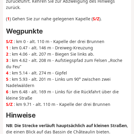
zurückführt. Kehren Sie zur Abzweigung des Hinwegs
zurück.
(
1
) Gehen Sie zur nahe gelegenen Kapelle (
S/Z
).
Wegpunkte
S/Z
: km 0 - alt. 110 m - Kapelle der drei Brunnen
1
: km 0.47 - alt. 146 m - Dreiweg-Kreuzung
2
: km 4.06 - alt. 207 m - Biegen Sie links ab.
3
: km 4.62 - alt. 208 m - Aufstiegspfad zum Felsen „Roche
du Feu”
4
: km 5.14 - alt. 274 m - Gipfel
5
: km 5.93 - alt. 201 m - Links um 90° zwischen zwei
Nadelwäldern
6
: km 6.48 - alt. 169 m - Links für die Rückfahrt über die
kleine Straße
S/Z
: km 9.71 - alt. 110 m - Kapelle der drei Brunnen
Hinweise
NB: Die Strecke verläuft hauptsächlich auf kleinen Straßen
,
die einen Blick auf das Bassin de Châteaulin bieten.