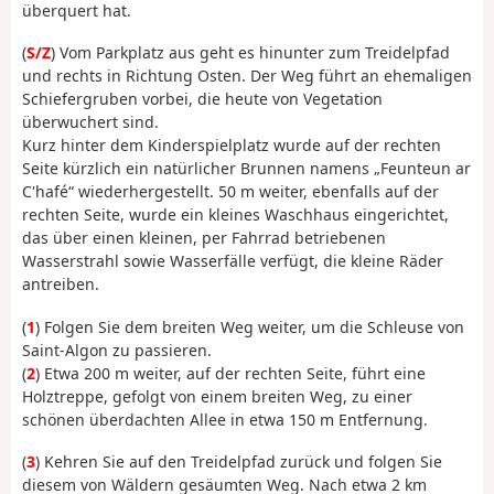
überquert hat.
(
S/Z
) Vom Parkplatz aus geht es hinunter zum Treidelpfad
und rechts in Richtung Osten. Der Weg führt an ehemaligen
Schiefergruben vorbei, die heute von Vegetation
überwuchert sind.
Kurz hinter dem Kinderspielplatz wurde auf der rechten
Seite kürzlich ein natürlicher Brunnen namens „Feunteun ar
C'hafé“ wiederhergestellt. 50 m weiter, ebenfalls auf der
rechten Seite, wurde ein kleines Waschhaus eingerichtet,
das über einen kleinen, per Fahrrad betriebenen
Wasserstrahl sowie Wasserfälle verfügt, die kleine Räder
antreiben.
(
1
) Folgen Sie dem breiten Weg weiter, um die Schleuse von
Saint-Algon zu passieren.
(
2
) Etwa 200 m weiter, auf der rechten Seite, führt eine
Holztreppe, gefolgt von einem breiten Weg, zu einer
schönen überdachten Allee in etwa 150 m Entfernung.
(
3
) Kehren Sie auf den Treidelpfad zurück und folgen Sie
diesem von Wäldern gesäumten Weg. Nach etwa 2 km