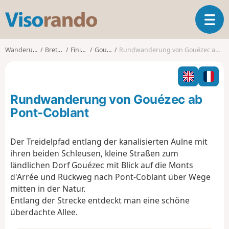
V
T
i
o
s
g
o
Wanderungen
Bretagne
Finistère
Gouézec
Rundwanderung von Gouézec ab Pont-Coblant
g
r
l
a
e
n
n
d
Rundwanderung von Gouézec ab
a
o
v
Pont-Coblant
i
g
Der Treidelpfad entlang der kanalisierten Aulne mit
a
ihren beiden Schleusen, kleine Straßen zum
t
i
ländlichen Dorf Gouézec mit Blick auf die Monts
o
d'Arrée und Rückweg nach Pont-Coblant über Wege
n
mitten in der Natur.
Entlang der Strecke entdeckt man eine schöne
überdachte Allee.