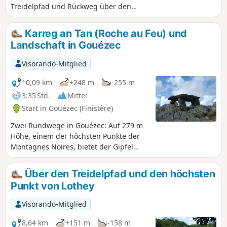
Treidelpfad und Rückweg über den
Gegen-Treidelpfad. Beste Zeit: ab
Frühlingsanfang.
Karreg an Tan (Roche au Feu) und
Landschaft in Gouézec
Visorando-Mitglied
10,09 km
+248 m
-255 m
3:35 Std.
Mittel
Start in Gouézec (Finistère)
Zwei Rundwege in Gouézec: Auf 279 m
Höhe, einem der höchsten Punkte der
Montagnes Noires, bietet der Gipfel
Karreg an Tan einen wunderschönen
360°-Panoramablick auf das Tal der
Über den Treidelpfad und den höchsten
Aulne, die Monts d'Arrée und die Bucht
Punkt von Lothey
von Douarnenez.Sein Name leitet sich
davon ab, dass während der
Visorando-Mitglied
normannischen Invasionen im 9.
Jahrhundert ein Wächter dort ein Feuer
8,64 km
+151 m
-158 m