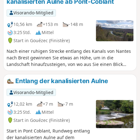
kanalisierten Aulne ab Pont-Coblant
Visorando-Mitglied
10,56 km
+153 m
-148 m
3:25 Std.
Mittel
Start in Gouézec (Finistère)
Nach einer ruhigen Strecke entlang des Kanals von Nantes
nach Brest gewinnen Sie etwas an Höhe, um in die
Landschaft hinaufzusteigen, von wo aus Sie einen Blick
hinunter auf die Aulne, die Montagnes Noires und die
Monts d'Arrée haben.Sie erreichen Ihren Ausgangspunkt
Entlang der kanalisierten Aulne
wieder, nachdem Sie über kleine Landstraßen und
Hohlwege gewandert sind. Pont-Coblant liegt etwa 5 km von
Visorando-Mitglied
Pleyben entfernt an der D785 in Richtung Briec.
12,02 km
+7 m
-7 m
3:25 Std.
Mittel
Start in Gouézec (Finistère)
Start in Pont Coblant, Rundweg entlang
der kanalisierten Aulne auf dem