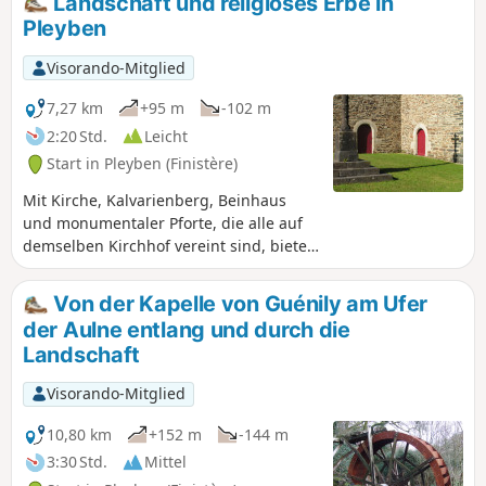
Landschaft und religiöses Erbe in
seiner Kirche Saint-They, bis 1846 Wiege
Pleyben
der Pfarrei Lothey.
Visorando-Mitglied
7,27 km
+95 m
-102 m
2:20 Std.
Leicht
Start in Pleyben (Finistère)
Mit Kirche, Kalvarienberg, Beinhaus
und monumentaler Pforte, die alle auf
demselben Kirchhof vereint sind, bietet
Pleyben seinen Besuchern eines der
schönsten religiösen
Von der Kapelle von Guénily am Ufer
Architekturensembles der Bretagne, das
der Aulne entlang und durch die
unter Denkmalschutz steht.Diese
Landschaft
Wanderung ermöglicht es Ihnen
zudem, auf der ehemaligen
Visorando-Mitglied
Eisenbahnstrecke zu wandern, die
Carhaix mit Châteaulin verband, und so
10,80 km
+152 m
-144 m
eine der sechs über die Landschaft
3:30 Std.
Mittel
verstreuten Kapellen zu entdecken: die