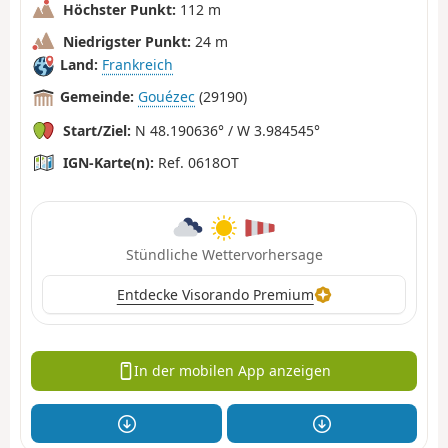
Höchster Punkt:
112 m
Niedrigster Punkt:
24 m
Land:
Frankreich
Gemeinde:
Gouézec
(29190)
Start/Ziel:
N 48.190636° / W 3.984545°
IGN-Karte(n):
Ref. 0618OT
Stündliche Wettervorhersage
Entdecke Visorando Premium
In der mobilen App anzeigen