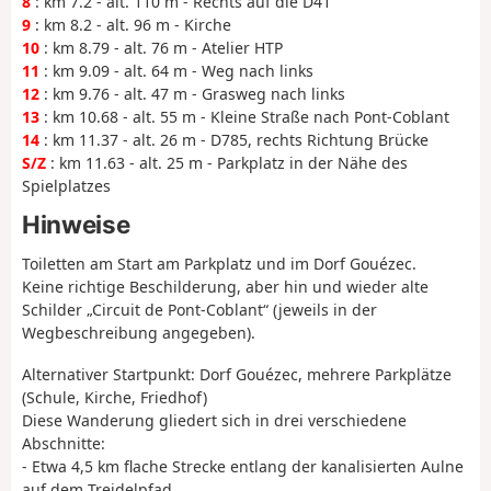
8
: km 7.2 - alt. 110 m - Rechts auf die D41
9
: km 8.2 - alt. 96 m - Kirche
10
: km 8.79 - alt. 76 m - Atelier HTP
11
: km 9.09 - alt. 64 m - Weg nach links
12
: km 9.76 - alt. 47 m - Grasweg nach links
13
: km 10.68 - alt. 55 m - Kleine Straße nach Pont-Coblant
14
: km 11.37 - alt. 26 m - D785, rechts Richtung Brücke
S/Z
: km 11.63 - alt. 25 m - Parkplatz in der Nähe des
Spielplatzes
Hinweise
Toiletten am Start am Parkplatz und im Dorf Gouézec.
Keine richtige Beschilderung, aber hin und wieder alte
Schilder „Circuit de Pont-Coblant“ (jeweils in der
Wegbeschreibung angegeben).
Alternativer Startpunkt: Dorf Gouézec, mehrere Parkplätze
(Schule, Kirche, Friedhof)
Diese Wanderung gliedert sich in drei verschiedene
Abschnitte:
- Etwa 4,5 km flache Strecke entlang der kanalisierten Aulne
auf dem Treidelpfad.