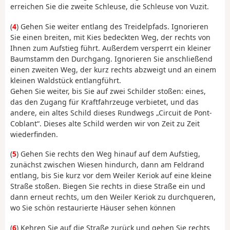
erreichen Sie die zweite Schleuse, die Schleuse von Vuzit.
(
4
) Gehen Sie weiter entlang des Treidelpfads. Ignorieren
Sie einen breiten, mit Kies bedeckten Weg, der rechts von
Ihnen zum Aufstieg führt. Außerdem versperrt ein kleiner
Baumstamm den Durchgang. Ignorieren Sie anschließend
einen zweiten Weg, der kurz rechts abzweigt und an einem
kleinen Waldstück entlangführt.
Gehen Sie weiter, bis Sie auf zwei Schilder stoßen: eines,
das den Zugang für Kraftfahrzeuge verbietet, und das
andere, ein altes Schild dieses Rundwegs „Circuit de Pont-
Coblant“. Dieses alte Schild werden wir von Zeit zu Zeit
wiederfinden.
(
5
) Gehen Sie rechts den Weg hinauf auf dem Aufstieg,
zunächst zwischen Wiesen hindurch, dann am Feldrand
entlang, bis Sie kurz vor dem Weiler Keriok auf eine kleine
Straße stoßen. Biegen Sie rechts in diese Straße ein und
dann erneut rechts, um den Weiler Keriok zu durchqueren,
wo Sie schön restaurierte Häuser sehen können
(
6
) Kehren Sie auf die Straße zurück und gehen Sie rechts