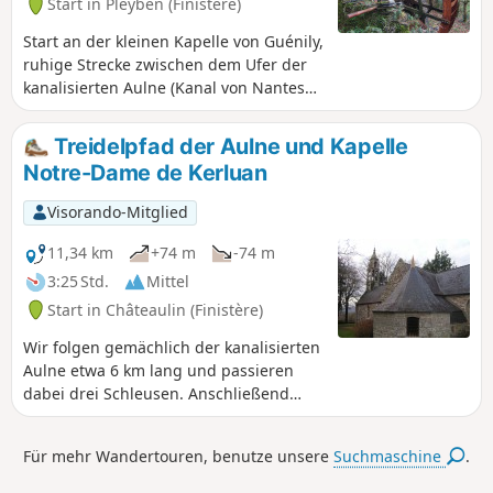
Start in Pleyben (Finistère)
Kapelle Saint-Laurent mit ihrem sehr
schönen Kalvarienberg und ihrem
Start an der kleinen Kapelle von Guénily,
Brunnen.
ruhige Strecke zwischen dem Ufer der
kanalisierten Aulne (Kanal von Nantes
nach Brest) und der
Landschaft.Weitreichende Ausblicke auf
Treidelpfad der Aulne und Kapelle
die Montagnes Noires.
Notre-Dame de Kerluan
Visorando-Mitglied
11,34 km
+74 m
-74 m
3:25 Std.
Mittel
Start in Châteaulin (Finistère)
Wir folgen gemächlich der kanalisierten
Aulne etwa 6 km lang und passieren
dabei drei Schleusen. Anschließend
geht es über kleine Straßen hinauf zur
Kapelle Notre-Dame de Kerluan. Wir
Für mehr Wandertouren, benutze unsere
Suchmaschine
.
steigen noch ein Stück weiter hinauf,
um schließlich wieder zum Ufer der