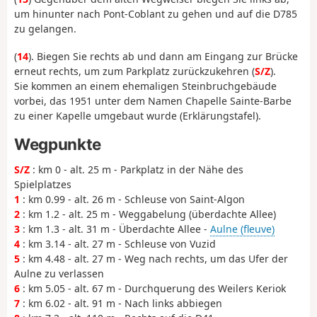
um hinunter nach Pont-Coblant zu gehen und auf die D785
zu gelangen.
(
14
). Biegen Sie rechts ab und dann am Eingang zur Brücke
erneut rechts, um zum Parkplatz zurückzukehren (
S/Z
).
Sie kommen an einem ehemaligen Steinbruchgebäude
vorbei, das 1951 unter dem Namen Chapelle Sainte-Barbe
zu einer Kapelle umgebaut wurde (Erklärungstafel).
Wegpunkte
S/Z
: km 0 - alt. 25 m - Parkplatz in der Nähe des
Spielplatzes
1
: km 0.99 - alt. 26 m - Schleuse von Saint-Algon
2
: km 1.2 - alt. 25 m - Weggabelung (überdachte Allee)
3
: km 1.3 - alt. 31 m - Überdachte Allee -
Aulne (fleuve)
4
: km 3.14 - alt. 27 m - Schleuse von Vuzid
5
: km 4.48 - alt. 27 m - Weg nach rechts, um das Ufer der
Aulne zu verlassen
6
: km 5.05 - alt. 67 m - Durchquerung des Weilers Keriok
7
: km 6.02 - alt. 91 m - Nach links abbiegen