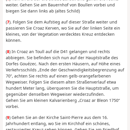
weiter. Gehen Sie am Bauernhof von Boullen vorbei und
biegen Sie dann links ab (altes Schild)
(
7
). Folgen Sie dem Aufstieg auf dieser Straße weiter und
passieren Sie Croaz Kerven, wo Sie auf der linken Seite ein
kleines, von der Vegetation verdecktes Kreuz entdecken
können.
(
8
) In Croaz an Toull auf die D41 gelangen und rechts
abbiegen. Sie befinden sich nun auf der Hauptstraße des
Dorfes Gouézec. Nach den ersten Häusern, auf Höhe eines
Verkehrsschilds „Ende der Geschwindigkeitsbegrenzung auf
70“, achten Sie rechts auf einen gelb-orangefarbenen
Wegweiser. Folgen Sie diesem alten Straßenverlauf etwa
hundert Meter lang, überqueren Sie die Hauptstraße, um
gegenüber denselben Wegweiser wiederzufinden.
Gehen Sie am kleinen Kalvarienberg „Croaz ar Bleon 1750“
vorbei.
(
9
) Gehen Sie an der Kirche Saint-Pierre aus dem 16.
Jahrhundert entlang, wo Sie im Kirchhof ein schönes,
restauriertes Kreuz sehen können. Gehen Sie am Friedhof