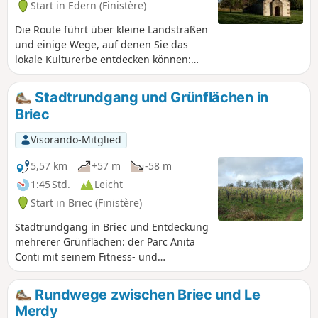
Start in Edern (Finistère)
Die Route führt über kleine Landstraßen
und einige Wege, auf denen Sie das
lokale Kulturerbe entdecken können:
Kapelle, Kreuz, Überreste einer
ehemaligen Abtei und ein
Stadtrundgang und Grünflächen in
monumentaler Brunnen, der 2023 vom
Briec
Verein Edern Histoire et Patrimoine vor
dem Vergessen bewahrt wurde.
Visorando-Mitglied
5,57 km
+57 m
-58 m
1:45 Std.
Leicht
Start in Briec (Finistère)
Stadtrundgang in Briec und Entdeckung
mehrerer Grünflächen: der Parc Anita
Conti mit seinem Fitness- und
Orientierungsparcours, der zukünftige
8,7 ha große Stadtwald, in dem seit
Rundwege zwischen Briec und Le
2024 7.500 Bäume gepflanzt wurden.
Merdy
Der Parcours bietet mehrere Bänke zum