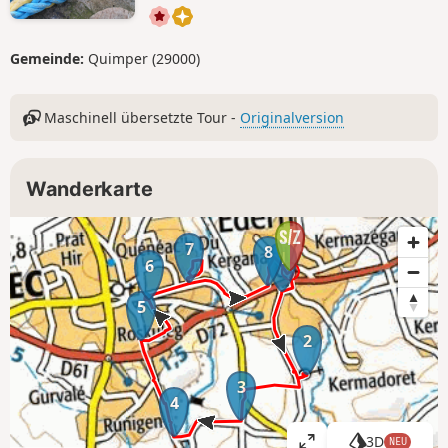
Gemeinde:
Quimper (29000)
Maschinell übersetzte Tour -
Originalversion
Wanderkarte
7
8
1
6
5
2
3
4
3D
NEU