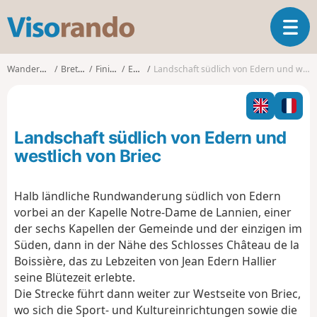
V
T
i
o
s
g
o
Wanderungen
Bretagne
Finistère
Edern
Landschaft südlich von Edern und westlich von Briec
g
r
l
a
e
n
n
d
Landschaft südlich von Edern und
a
o
v
westlich von Briec
i
g
Halb ländliche Rundwanderung südlich von Edern
a
vorbei an der Kapelle Notre-Dame de Lannien, einer
t
i
der sechs Kapellen der Gemeinde und der einzigen im
o
Süden, dann in der Nähe des Schlosses Château de la
n
Boissière, das zu Lebzeiten von Jean Edern Hallier
seine Blütezeit erlebte.
Die Strecke führt dann weiter zur Westseite von Briec,
wo sich die Sport- und Kultureinrichtungen sowie die