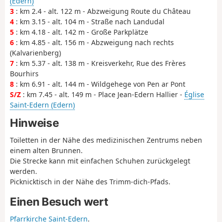
(Edern)
3
: km 2.4 - alt. 122 m - Abzweigung Route du Château
4
: km 3.15 - alt. 104 m - Straße nach Landudal
5
: km 4.18 - alt. 142 m - Große Parkplätze
6
: km 4.85 - alt. 156 m - Abzweigung nach rechts
(Kalvarienberg)
7
: km 5.37 - alt. 138 m - Kreisverkehr, Rue des Frères
Bourhirs
8
: km 6.91 - alt. 144 m - Wildgehege von Pen ar Pont
S/Z
: km 7.45 - alt. 149 m - Place Jean-Edern Hallier -
Église
Saint-Edern (Edern)
Hinweise
Toiletten in der Nähe des medizinischen Zentrums neben
einem alten Brunnen.
Die Strecke kann mit einfachen Schuhen zurückgelegt
werden.
Picknicktisch in der Nähe des Trimm-dich-Pfads.
Einen Besuch wert
Pfarrkirche Saint-Edern
.