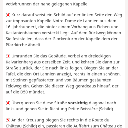
Votivbrunnen der nahe gelegenen Kapelle.
(
4
) Kurz darauf weist ein Schild auf der linken Seite den Weg
zur imposanten Kapelle Notre-Dame de Lannien aus dem
16. Jahrhundert, die hinter einem Vorhang aus Eichen und
Kastanienbäumen versteckt liegt. Auf dem Rückweg können
Sie feststellen, dass der Glockenturm der Kapelle dem der
Pfarrkirche ähnelt.
(
3
) Umrunden Sie das Gebäude, vorbei am dreieckigen
Kalvarienberg aus derselben Zeit, und kehren Sie dann zur
Straße zurück, der Sie nach links folgen. Biegen Sie an der
Tafel, die den Ort Lannien anzeigt, rechts in einen schönen,
mit Steinen gepflasterten und von Bäumen gesäumten
Feldweg ein. Gehen Sie diesen Weg geradeaus hinauf, der
auf die D50 mündet.
(
4
) Überqueren Sie diese Straße
vorsichtig
diagonal nach
links und gehen Sie in Richtung Petite Boissière (Schild).
(
5
) An der Kreuzung biegen Sie rechts in die Route du
Château (Schild) ein, passieren die Auffahrt zum Château de