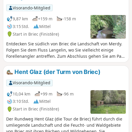
Ausruhen und Bereiche mit
Visorando-Mitglied
Kinderspielplätzen sowie Picknicktische.
9,87 km
+159 m
-158 m
3:15 Std.
Mittel
Start in Briec (Finistère)
Entdecken Sie südlich von Briec die Landschaft von Merdy.
Folgen Sie dem Fluss Langelin, wo Sie vielleicht einige
Forellenangler antreffen. Zum Abschluss gehen Sie am Park
des Manoir de la Boissière entlang und durchqueren
dessen Wald.
Hent Glaz (der Turm von Briec)
Visorando-Mitglied
10,04 km
+99 m
-96 m
3:10 Std.
Mittel
Start in Briec (Finistère)
Der Rundweg Hent Glaz (die Tour de Briec) führt durch die
umliegende Landschaft und die Feucht- und Waldgebiete
von Briec mit ihren Bächen und Wildgehegen. Sie