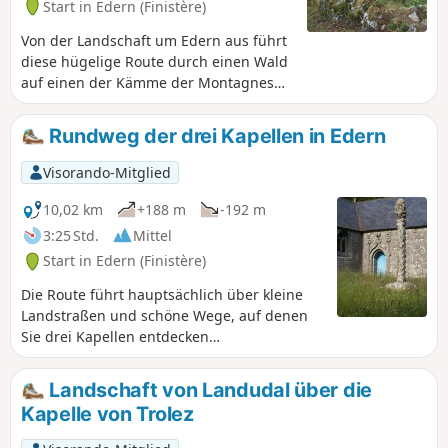
Start in Edern (Finistère)
Von der Landschaft um Edern aus führt
diese hügelige Route durch einen Wald
auf einen der Kämme der Montagnes
Noires und einen der höchsten Punkte,
von wo aus man einen weiten Blick über
Rundweg der drei Kapellen in Edern
den Westen des Bassin de Châteaulin
bis zum Meer hat. Die Route führt durch
Visorando-Mitglied
den „Jardin Picart”, einen botanischen
Garten an einem felsigen Hang, der das
10,02 km
+188 m
-192 m
Ergebnis langjähriger Arbeit eines
3:25 Std.
Mittel
Enthusiasten ist. Entdecken Sie das
Start in Edern (Finistère)
Kulturerbe zweier Kapellen, eines
Brunnens, eines Waschhauses und
Die Route führt hauptsächlich über kleine
einer alten Korbmacherei.
Landstraßen und schöne Wege, auf denen
Sie drei Kapellen entdecken
können.Weitläufige Panoramablicke auf die
Montagnes Noires.
Landschaft von Landudal über die
Kapelle von Trolez