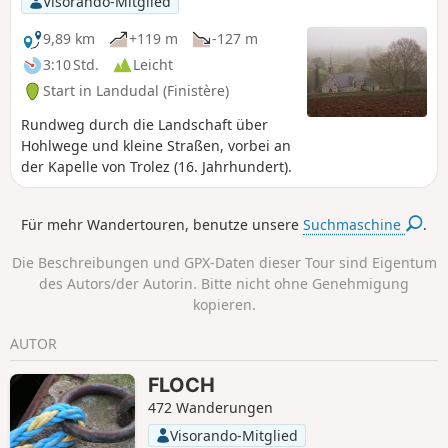
Visorando-Mitglied
9,89 km
+119 m
-127 m
3:10 Std.
Leicht
Start in Landudal (Finistère)
Rundweg durch die Landschaft über
Hohlwege und kleine Straßen, vorbei an
der Kapelle von Trolez (16. Jahrhundert).
Für mehr Wandertouren, benutze unsere
Suchmaschine
.
Die Beschreibungen und GPX-Daten dieser Tour sind Eigentum
des Autors/der Autorin. Bitte nicht ohne Genehmigung
kopieren.
AUTOR
FLOCH
472 Wanderungen
Visorando-Mitglied