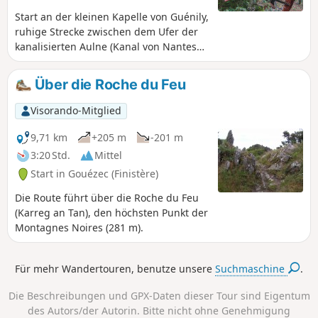
Start an der kleinen Kapelle von Guénily,
ruhige Strecke zwischen dem Ufer der
kanalisierten Aulne (Kanal von Nantes
nach Brest) und der
Landschaft.Weitreichende Ausblicke auf
Über die Roche du Feu
die Montagnes Noires.
Visorando-Mitglied
9,71 km
+205 m
-201 m
3:20 Std.
Mittel
Start in Gouézec (Finistère)
Die Route führt über die Roche du Feu
(Karreg an Tan), den höchsten Punkt der
Montagnes Noires (281 m).
Für mehr Wandertouren, benutze unsere
Suchmaschine
.
Die Beschreibungen und GPX-Daten dieser Tour sind Eigentum
des Autors/der Autorin. Bitte nicht ohne Genehmigung