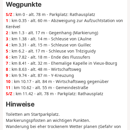
Wegpunkte
S/Z
: km 0 - alt. 78 m - Parkplatz: Rathausplatz
1
: km 0.35 - alt. 60 m - Abzweigung zur Aufzuchtstation von
Kerével
2
: km 1.3 - alt. 17 m - Gegenhang (Markierung)
3
: km 1.38 - alt. 14 m - Schleuse von L'Aulne
4
: km 3.31 - alt. 15 m - Schleuse von Guillec
5
: km 6.2 - alt. 17 m - Schleuse von Tréziguidy
6
: km 7.82 - alt. 18 m - Ende des Flussufers
7
: km 8.41 - alt. 32 m - Ehemalige Kapelle in Vieux-Bourg
8
: km 8.63 - alt. 48 m - Wirtschaftsweg
9
: km 9.74 - alt. 87 m - Y-Kreuzung
10
: km 10.17 - alt. 84 m - Wirtschaftsweg gegenüber
11
: km 10.62 - alt. 55 m - Gemeindestraße
S/Z
: km 11.42 - alt. 78 m - Parkplatz: Rathausplatz
Hinweise
Toiletten am Startparkplatz.
Markierungspfosten an wichtigen Punkten.
Wanderung bei eher trockenem Wetter planen (Gefahr von