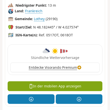
Niedrigster Punkt:
13 m
Land:
Frankreich
Gemeinde:
Lothey
(29190)
Start/Ziel:
N 48.182445° / W 4.027574°
IGN-Karte(n):
Ref. 0517OT, 0618OT
Stündliche Wettervorhersage
Entdecke Visorando Premium
In der mobilen App anzeigen