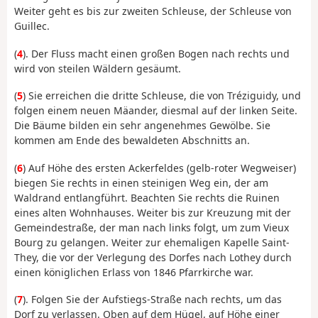
Weiter geht es bis zur zweiten Schleuse, der Schleuse von
Guillec.
(
4
). Der Fluss macht einen großen Bogen nach rechts und
wird von steilen Wäldern gesäumt.
(
5
) Sie erreichen die dritte Schleuse, die von Tréziguidy, und
folgen einem neuen Mäander, diesmal auf der linken Seite.
Die Bäume bilden ein sehr angenehmes Gewölbe. Sie
kommen am Ende des bewaldeten Abschnitts an.
(
6
) Auf Höhe des ersten Ackerfeldes (gelb-roter Wegweiser)
biegen Sie rechts in einen steinigen Weg ein, der am
Waldrand entlangführt. Beachten Sie rechts die Ruinen
eines alten Wohnhauses. Weiter bis zur Kreuzung mit der
Gemeindestraße, der man nach links folgt, um zum Vieux
Bourg zu gelangen. Weiter zur ehemaligen Kapelle Saint-
They, die vor der Verlegung des Dorfes nach Lothey durch
einen königlichen Erlass von 1846 Pfarrkirche war.
(
7
). Folgen Sie der Aufstiegs-Straße nach rechts, um das
Dorf zu verlassen. Oben auf dem Hügel, auf Höhe einer