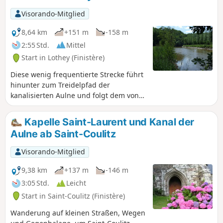
Visorando-Mitglied
8,64 km
+151 m
-158 m
2:55 Std.
Mittel
Start in Lothey (Finistère)
Diese wenig frequentierte Strecke führt
hinunter zum Treidelpfad der
kanalisierten Aulne und folgt dem von
schönen Eschen gesäumten Fluss.Nach
der etwas lauten Passage unter der
Kapelle Saint-Laurent und Kanal der
Brücke der N165 führt die Route weiter
Aulne ab Saint-Coulitz
über ruhige kleine Straßen und
mehrere grasbewachsene Wege bis
Visorando-Mitglied
zum höchsten Punkt der Gemeinde
Lothey (166 m), von wo aus man einen
9,38 km
+137 m
-146 m
weiten Ausblick auf das Becken von
3:05 Std.
Leicht
Châteaulin hat, das die Monts d'Arrée
Start in Saint-Coulitz (Finistère)
von den Montagnes Noires
trennt.Beenden Sie die Tour mit einem
Wanderung auf kleinen Straßen, Wegen
Abstecher zum Waschhaus und zum