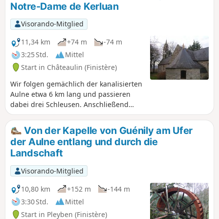
Notre-Dame de Kerluan
Visorando-Mitglied
11,34 km
+74 m
-74 m
3:25 Std.
Mittel
Start in Châteaulin (Finistère)
Wir folgen gemächlich der kanalisierten
Aulne etwa 6 km lang und passieren
dabei drei Schleusen. Anschließend
geht es über kleine Straßen hinauf zur
Kapelle Notre-Dame de Kerluan. Wir
Von der Kapelle von Guénily am Ufer
steigen noch ein Stück weiter hinauf,
der Aulne entlang und durch die
um schließlich wieder zum Ufer der
Landschaft
Aulne hinabzusteigen.
Visorando-Mitglied
10,80 km
+152 m
-144 m
3:30 Std.
Mittel
Start in Pleyben (Finistère)