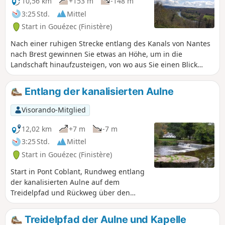
10,56 km
+153 m
-148 m
3:25 Std.
Mittel
Start in Gouézec (Finistère)
Nach einer ruhigen Strecke entlang des Kanals von Nantes
nach Brest gewinnen Sie etwas an Höhe, um in die
Landschaft hinaufzusteigen, von wo aus Sie einen Blick
hinunter auf die Aulne, die Montagnes Noires und die
Monts d'Arrée haben.Sie erreichen Ihren Ausgangspunkt
Entlang der kanalisierten Aulne
wieder, nachdem Sie über kleine Landstraßen und
Hohlwege gewandert sind. Pont-Coblant liegt etwa 5 km von
Visorando-Mitglied
Pleyben entfernt an der D785 in Richtung Briec.
12,02 km
+7 m
-7 m
3:25 Std.
Mittel
Start in Gouézec (Finistère)
Start in Pont Coblant, Rundweg entlang
der kanalisierten Aulne auf dem
Treidelpfad und Rückweg über den
Gegen-Treidelpfad. Beste Zeit: ab
Frühlingsanfang.
Treidelpfad der Aulne und Kapelle