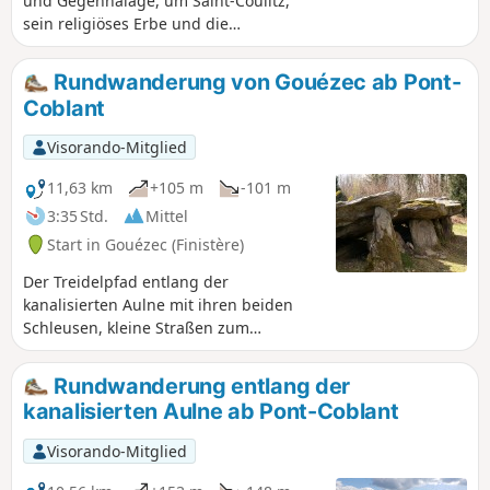
und Gegenhalage, um Saint-Coulitz,
Brunnen Saint-Fiacre.
sein religiöses Erbe und die
Schönheiten der umgebenden Natur zu
entdecken.
Rundwanderung von Gouézec ab Pont-
Coblant
Visorando-Mitglied
11,63 km
+105 m
-101 m
3:35 Std.
Mittel
Start in Gouézec (Finistère)
Der Treidelpfad entlang der
kanalisierten Aulne mit ihren beiden
Schleusen, kleine Straßen zum
ländlichen Dorf Gouézec mit Blick auf
die Monts d'Arrée und Rückweg nach
Rundwanderung entlang der
Pont-Coblant über Wege mitten in der
kanalisierten Aulne ab Pont-Coblant
Natur.Entlang der Strecke entdeckt man
eine schöne überdachte Allee.
Visorando-Mitglied