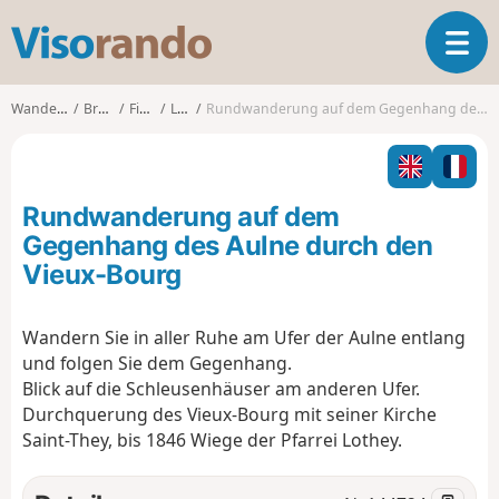
V
T
i
o
s
g
o
Wanderungen
Bretagne
Finistère
Lothey
Rundwanderung auf dem Gegenhang des Aulne durch den Vieux-Bourg
g
r
l
a
e
n
n
d
Rundwanderung auf dem
a
o
v
Gegenhang des Aulne durch den
i
Vieux-Bourg
g
a
t
Wandern Sie in aller Ruhe am Ufer der Aulne entlang
i
und folgen Sie dem Gegenhang.
o
Blick auf die Schleusenhäuser am anderen Ufer.
n
Durchquerung des Vieux-Bourg mit seiner Kirche
Saint-They, bis 1846 Wiege der Pfarrei Lothey.