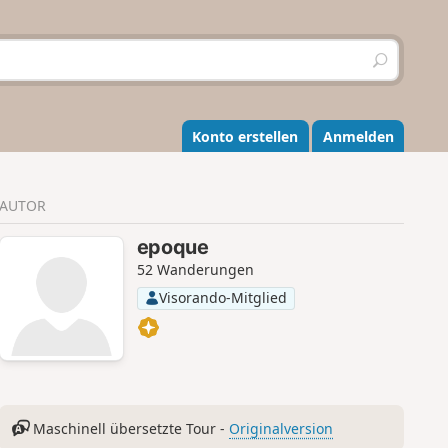
S
u
c
h
e
Konto erstellen
Anmelden
n
AUTOR
epoque
52 Wanderungen
Visorando-Mitglied
Maschinell übersetzte Tour -
Originalversion