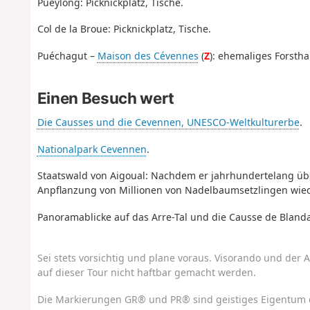
Pueylong: Picknickplatz, Tische.
Col de la Broue: Picknickplatz, Tische.
Puéchagut –
Maison des Cévennes
(
Z
): ehemaliges Forsth
Einen Besuch wert
Die Causses und die Cevennen, UNESCO-Weltkulturerbe
.
Nationalpark Cevennen
.
Staatswald von Aigoual: Nachdem er jahrhundertelang üb
Anpflanzung von Millionen von Nadelbaumsetzlingen wied
Panoramablicke auf das Arre-Tal und die Causse de Blanda
Sei stets vorsichtig und plane voraus. Visorando und der A
auf dieser Tour nicht haftbar gemacht werden.
Die Markierungen GR® und PR® sind geistiges Eigentum 