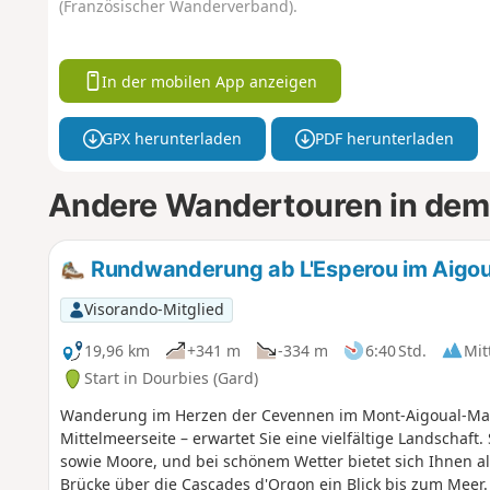
(Französischer Wanderverband).
In der mobilen App anzeigen
GPX herunterladen
PDF herunterladen
Andere Wandertouren in dem
Rundwanderung ab L'Esperou im Aigou
Visorando-Mitglied
19,96 km
+341 m
-334 m
6:40 Std.
Mit
Start in Dourbies (Gard)
Wanderung im Herzen der Cevennen im Mont-Aigoual-Massi
Mittelmeerseite – erwartet Sie eine vielfältige Landschaf
sowie Moore, und bei schönem Wetter bietet sich Ihnen 
Brücke über die Cascades d'Orgon ein Blick bis zum Mee