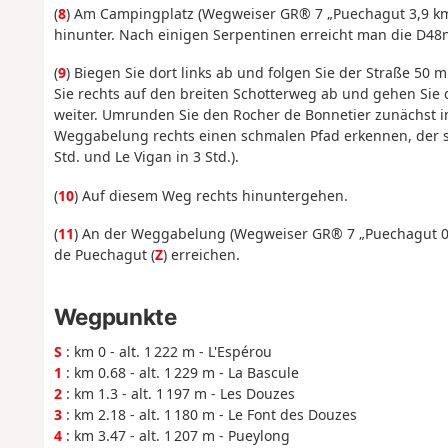
(
8
) Am Campingplatz (Wegweiser GR® 7 „Puechagut 3,9 km“
hinunter. Nach einigen Serpentinen erreicht man die D48n
(
9
) Biegen Sie dort links ab und folgen Sie der Straße 50
Sie rechts auf den breiten Schotterweg ab und gehen Sie
weiter. Umrunden Sie den Rocher de Bonnetier zunächst i
Weggabelung rechts einen schmalen Pfad erkennen, der st
Std. und Le Vigan in 3 Std.).
(
10
) Auf diesem Weg rechts hinuntergehen.
(
11
) An der Weggabelung (Wegweiser GR® 7 „Puechagut 0,
de Puechagut (
Z
) erreichen.
Wegpunkte
S
: km 0 - alt. 1 222 m - L'Espérou
1
: km 0.68 - alt. 1 229 m - La Bascule
2
: km 1.3 - alt. 1 197 m - Les Douzes
3
: km 2.18 - alt. 1 180 m - Le Font des Douzes
4
: km 3.47 - alt. 1 207 m - Pueylong