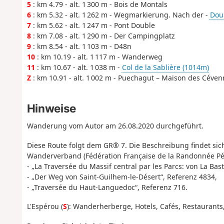
5
: km 4.79 - alt. 1 300 m - Bois de Montals
6
: km 5.32 - alt. 1 262 m - Wegmarkierung. Nach der -
Dour
7
: km 5.62 - alt. 1 247 m - Pont Double
8
: km 7.08 - alt. 1 290 m - Der Campingplatz
9
: km 8.54 - alt. 1 103 m - D48n
10
: km 10.19 - alt. 1 117 m - Wanderweg
11
: km 10.67 - alt. 1 038 m -
Col de la Sablière (1014m)
Z
: km 10.91 - alt. 1 002 m - Puechagut – Maison des Céven
Hinweise
Wanderung vom Autor am 26.08.2020 durchgeführt.
Diese Route folgt dem GR® 7. Die Beschreibung findet si
Wanderverband (Fédération Française de la Randonnée Pé
- „La Traversée du Massif central par les Parcs: von La Ba
- „Der Weg von Saint-Guilhem-le-Désert“, Referenz 4834,
- „Traversée du Haut-Languedoc“, Referenz 716.
L'Espérou (
S
): Wanderherberge, Hotels, Cafés, Restaurants