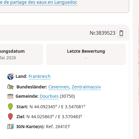
gne de partage des eaux en Languedoc
Nr.
3839523
tungsdatum
Letzte Bewertung
Mai 2026
–
Land:
Frankreich
Bundesländer:
Cevennen
,
Zentralmassiv
Gemeinde:
Dourbies
(30750)
Start:
N 44.092345° / E 3.547081°
Ziel:
N 44.025863° / E 3.570483°
IGN-Karte(n):
Ref. 2641ET