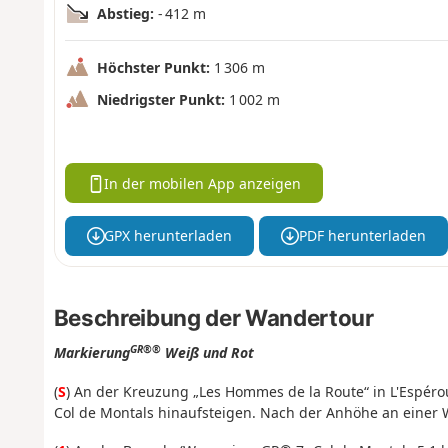
Abstieg:
- 412 m
Höchster Punkt:
1 306 m
Niedrigster Punkt:
1 002 m
In der mobilen App anzeigen
GPX herunterladen
PDF herunterladen
Beschreibung der Wandertour
GR®®
Markierung
Weiß und Rot
(
S
) An der Kreuzung „Les Hommes de la Route“ in L'Espéro
Col de Montals hinaufsteigen. Nach der Anhöhe an einer