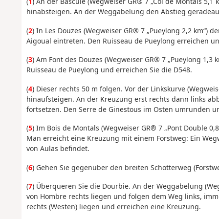
(
1
) An der Bascule (Wegweiser GR® 7 „Col de Montals 5,1 k
hinabsteigen. An der Weggabelung den Abstieg geradeaus
(
2
) In Les Douzes (Wegweiser GR® 7 „Pueylong 2,2 km“) de
Aigoual eintreten. Den Ruisseau de Pueylong erreichen un
(
3
) Am Font des Douzes (Wegweiser GR® 7 „Pueylong 1,3 km“
Ruisseau de Pueylong und erreichen Sie die D548.
(
4
) Dieser rechts 50 m folgen. Vor der Linkskurve (Wegwei
hinaufsteigen. An der Kreuzung erst rechts dann links a
fortsetzen. Den Serre de Ginestous im Osten umrunden u
(
5
) Im Bois de Montals (Wegweiser GR® 7 „Pont Double 0,8
Man erreicht eine Kreuzung mit einem Forstweg: Ein Wegw
von Aulas befindet.
(
6
) Gehen Sie gegenüber den breiten Schotterweg (Forstw
(
7
) Überqueren Sie die Dourbie. An der Weggabelung (We
von Hombre rechts liegen und folgen dem Weg links, imme
rechts (Westen) liegen und erreichen eine Kreuzung.