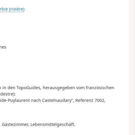
bie (rivière)
nes
ch in den TopoGuides, herausgegeben vom französischen
destre):
stide-Puylaurent nach Castelnaudary“, Referenz 7002,
, Gästezimmer, Lebensmittelgeschäft.