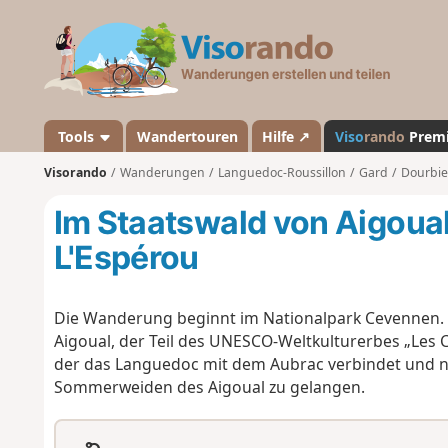
V
i
s
o
r
a
Tools
Wandertouren
Hilfe ↗
Viso
rando
Prem
n
Visorando
Wanderungen
Languedoc-Roussillon
Gard
Dourbie
d
o
Im Staatswald von Aigoual
L'Espérou
Die Wanderung beginnt im Nationalpark Cevennen. D
Aigoual, der Teil des UNESCO-Weltkulturerbes „Les C
der das Languedoc mit dem Aubrac verbindet und n
Sommerweiden des Aigoual zu gelangen.