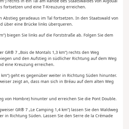
m“) rechts in ein Tal am Rande des Staatswaldes von Aigoual
 fortsetzen und eine T-Kreuzung erreichen.
n Abstieg geradeaus im Tal fortsetzen. In den Staatswald von
d über eine Brücke links überqueren.
) biegen Sie links auf die Forststraße ab. Folgen Sie dem
ser GR® 7 „Bois de Montals 1,3 km“) rechts den Weg
bbiegen und den Aufstieg in südlicher Richtung auf dem Weg
nd eine Kreuzung erreichen.
 km“) geht es gegenüber weiter in Richtung Süden hinunter.
eiser zeigt an, dass man sich in Bréau auf dem alten Weg
eg von Hombre) hinunter und erreichen Sie die Pont Double.
gweiser GR® 7 „Le Camping 1,4 km“) lassen Sie den Waldweg
r in Richtung Süden. Lassen Sie den Serre de la Crémade