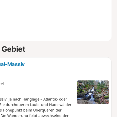
 Gebiet
al-Massiv
tel
v: Je nach Hanglage – Atlantik- oder
t. Sie durchqueren Laub- und Nadelwälder
als Höhepunkt beim Überqueren der
r. Die Wanderung folgt abwechselnd den