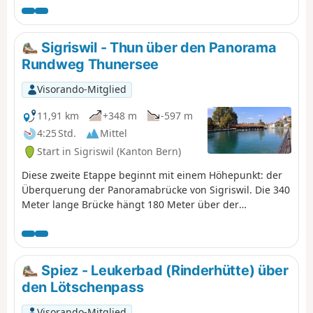
Folhorn sind die Schynige Platte oder First. Mit einer
guten Logistik (siehe praktische Informationen) ist es
aber auch möglich, nur eine einfache Fahrt zu machen
Sigriswil - Thun über den Panorama
und mit öffentlichen Verkehrsmitteln zurückzukehren.
Rundweg Thunersee
Auf dem Programm steht eine Wanderung mit einem
allmählichen Anstieg, aber mit herrlichen Ausblicken auf
Visorando-Mitglied
die ersten Alpengletscher und andere Gipfel in der
Umgebung. In Restaurants können Sie sich stärken und
11,91 km
+348 m
-597 m
in einer angenehmen Umgebung eine Pause einlegen.
4:25 Std.
Mittel
Start in Sigriswil (Kanton Bern)
Diese zweite Etappe beginnt mit einem Höhepunkt: der
Überquerung der Panoramabrücke von Sigriswil. Die 340
Meter lange Brücke hängt 180 Meter über der
Guntebachschlucht und bietet einen herrlichen Ausblick.
Der Weg führt lange über den See, bevor er in die Stadt
Thun hinunterführt. Diese Stadt verfügt über zahlreiche
historische Gebäude. Ein Besuch des historischen
Spiez - Leukerbad (Rinderhütte) über
Zentrums lohnt sich.
den Lötschenpass
Visorando-Mitglied