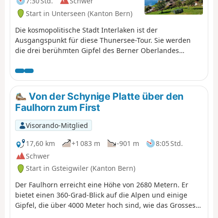
7:30 Std.
Schwer
Start in Unterseen (Kanton Bern)
Die kosmopolitische Stadt Interlaken ist der
Ausgangspunkt für diese Thunersee-Tour. Sie werden
die drei berühmten Gipfel des Berner Oberlandes
bewundern können: Eiger, Mönch und Jungfrau. Diese
schöne Strecke verläuft entlang des Nordufers des Sees.
Sie überblicken den See bei den Tropfsteinhöhlen von
Saint Béat und wandern dann durch das hübsche Dorf
Von der Schynige Platte über den
Merligen. Sie genießen schöne Ausblicke auf den See
Faulhorn zum First
und auf tolle Gipfel wie das Niederhorn oder das
Sigriswiler Rothorn.
Visorando-Mitglied
17,60 km
+1 083 m
-901 m
8:05 Std.
Schwer
Start in Gsteigwiler (Kanton Bern)
Der Faulhorn erreicht eine Höhe von 2680 Metern. Er
bietet einen 360-Grad-Blick auf die Alpen und einige
Gipfel, die über 4000 Meter hoch sind, wie das Grosses-
Fiescherhorn. Die beiden wichtigsten Zugänge zum