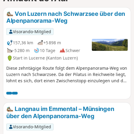
Von Luzern nach Schwarzsee über den
Alpenpanorama-Weg
Visorando-Mitglied
157,36 km
+5 898 m
-5 280 m
10 Tage
Schwer
Start in Lucerne (Kanton Luzern)
Diese zehntägige Route folgt dem Alpenpanorama-Weg von
Luzern nach Schwarzsee. Da der Pilatus in Reichweite liegt,
lohnt es sich, dort einen Zwischenstopp einzulegen und das
einzigartige Panorama auf die Alpen zu geniessen. Sie
durchqueren folgende Kantone: Luzern, Nidwalden (am
Pilatus), Bern und Freiburg. Diese schöne Route bietet
Ihnen zahlreiche Aussichtspunkte auf die Berner Alpen und
Langnau im Emmental – Münsingen
auch auf den Jura.
über den Alpenpanorama-Weg
Visorando-Mitglied