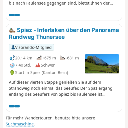
bis nach Faulensee gegangen sind, bietet Ihnen der
Anstieg nach Aeschi einen Blick auf den
pyramidenförmigen Niesen, der über Spiez thront. Die
Steigung der Standseilbahn, die auf den Niesen führt,
wird Sie beeindrucken. Im Dorf Kiental können Sie die
Spiez - Interlaken über den Panorama
Ruhe genießen.
Rundweg Thunersee
Visorando-Mitglied
20,14 km
+675 m
-681 m
7:40 Std.
Schwer
Start in Spiez (Kanton Bern)
Auf dieser vierten Etappe genießen Sie auf dem
Strandweg noch einmal das Seeufer. Der Spaziergang
entlang des Seeufers von Spiez bis Faulensee ist
wunderschön. Danach steigt die Strecke von Krattigen
bis zur Meielisalp an. Sie genießen zahlreiche
Aussichtspunkte auf den See und haben noch die
Für mehr Wandertouren, benutze bitte unsere
Gelegenheit, über die 140 Meter lange Leissigenbrücke
Suchmaschine
.
zu gehen, die 60 Meter über der Spissibachschlucht