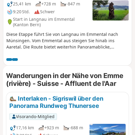
25,41 km
+728 m
-847 m
9:20 Std.
Schwer
Start in Langnau im Emmental
(Kanton Bern)
Diese Etappe führt Sie von Langnau im Emmental nach
Münsingen. Vom Emmental aus steigen Sie hinab ins
Aaretal. Die Route bietet weiterhin Panoramablicke,
insbesondere auf der Blasenfluh, dem höchsten Punkt des
Tages. Trotz des Höhenverlusts ist die Entfernung gross
genug, um die Giganten der Berner Alpen noch zu sehen.
Wanderungen in der Nähe von Emme
(rivière) - Suisse - Affluent de l'Aar
Interlaken - Sigriswil über den
Panorama Rundweg Thunersee
Visorando-Mitglied
17,16 km
+923 m
-688 m