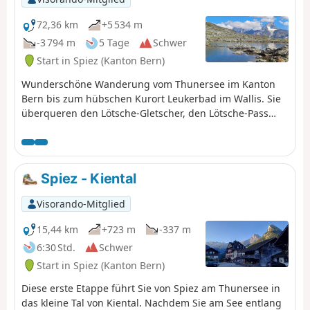
72,36 km
+5 534 m
-3 794 m
5 Tage
Schwer
Start in Spiez (Kanton Bern)
Wunderschöne Wanderung vom Thunersee im Kanton
Bern bis zum hübschen Kurort Leukerbad im Wallis. Sie
überqueren den Lötsche-Gletscher, den Lötsche-Pass
(höchster Punkt der Wanderung) und die Grenze
zwischen den Kantonen Bern und Wallis. Diese Route
bietet Ihnen zahlreiche Aussichtspunkte auf die Gipfel
des Berner Oberlandes und des Wallis.
Spiez - Kiental
Visorando-Mitglied
15,44 km
+723 m
-337 m
6:30 Std.
Schwer
Start in Spiez (Kanton Bern)
Diese erste Etappe führt Sie von Spiez am Thunersee in
das kleine Tal von Kiental. Nachdem Sie am See entlang