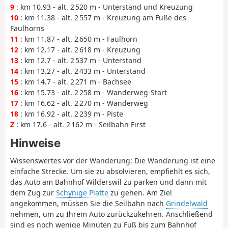
9
: km 10.93 - alt. 2 520 m - Unterstand und Kreuzung
10
: km 11.38 - alt. 2 557 m - Kreuzung am Fuße des
Faulhorns
11
: km 11.87 - alt. 2 650 m - Faulhorn
12
: km 12.17 - alt. 2 618 m - Kreuzung
13
: km 12.7 - alt. 2 537 m - Unterstand
14
: km 13.27 - alt. 2 433 m - Unterstand
15
: km 14.7 - alt. 2 271 m - Bachsee
16
: km 15.73 - alt. 2 258 m - Wanderweg-Start
17
: km 16.62 - alt. 2 270 m - Wanderweg
18
: km 16.92 - alt. 2 239 m - Piste
Z
: km 17.6 - alt. 2 162 m - Seilbahn First
Hinweise
Wissenswertes vor der Wanderung: Die Wanderung ist eine
einfache Strecke. Um sie zu absolvieren, empfiehlt es sich,
das Auto am Bahnhof Wilderswil zu parken und dann mit
dem Zug zur
Schynige Platte
zu gehen. Am Ziel
angekommen, müssen Sie die Seilbahn nach
Grindelwald
nehmen, um zu Ihrem Auto zurückzukehren. Anschließend
sind es noch wenige Minuten zu Fuß bis zum Bahnhof