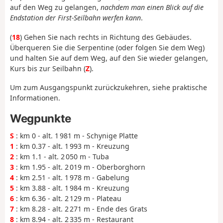
auf den Weg zu gelangen,
nachdem man einen Blick auf die
Endstation der First-Seilbahn werfen kann
.
(
18
) Gehen Sie nach rechts in Richtung des Gebäudes.
Überqueren Sie die Serpentine (oder folgen Sie dem Weg)
und halten Sie auf dem Weg, auf den Sie wieder gelangen,
Kurs bis zur Seilbahn (
Z
).
Um zum Ausgangspunkt zurückzukehren, siehe praktische
Informationen.
Wegpunkte
S
: km 0 - alt. 1 981 m - Schynige Platte
1
: km 0.37 - alt. 1 993 m - Kreuzung
2
: km 1.1 - alt. 2 050 m - Tuba
3
: km 1.95 - alt. 2 019 m - Oberborghorn
4
: km 2.51 - alt. 1 978 m - Gabelung
5
: km 3.88 - alt. 1 984 m - Kreuzung
6
: km 6.36 - alt. 2 129 m - Plateau
7
: km 8.28 - alt. 2 271 m - Ende des Grats
8
: km 8.94 - alt. 2 335 m - Restaurant