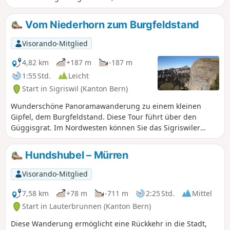
von Lauterbrunnen begibt, um nach Genf zurückzukehren.
Es ist ein ruhiger Tag zum Ausruhen.
Vom Niederhorn zum Burgfeldstand
Visorando-Mitglied
4,82 km
+187 m
-187 m
1:55 Std.
Leicht
Start in Sigriswil (Kanton Bern)
Wunderschöne Panoramawanderung zu einem kleinen
Gipfel, dem Burgfeldstand. Diese Tour führt über den
Güggisgrat. Im Nordwesten können Sie das Sigriswiler
Rothorn und das Justistal bewundern. In südöstlicher
Richtung können Sie das Dreigestirn des Berner
Hundshubel – Mürren
Oberlandes bestaunen: Eiger, Mönch und Jungfrau sowie
den Thunersee.
Visorando-Mitglied
7,58 km
+78 m
-711 m
2:25 Std.
Mittel
Start in Lauterbrunnen (Kanton Bern)
Diese Wanderung ermöglicht eine Rückkehr in die Stadt,