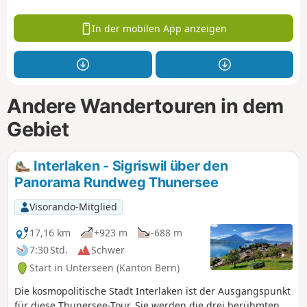
In der mobilen App anzeigen
Andere Wandertouren in dem
Gebiet
Interlaken - Sigriswil über den
Panorama Rundweg Thunersee
Visorando-Mitglied
17,16 km
+923 m
-688 m
7:30 Std.
Schwer
Start in Unterseen (Kanton Bern)
Die kosmopolitische Stadt Interlaken ist der Ausgangspunkt
für diese Thunersee-Tour. Sie werden die drei berühmten