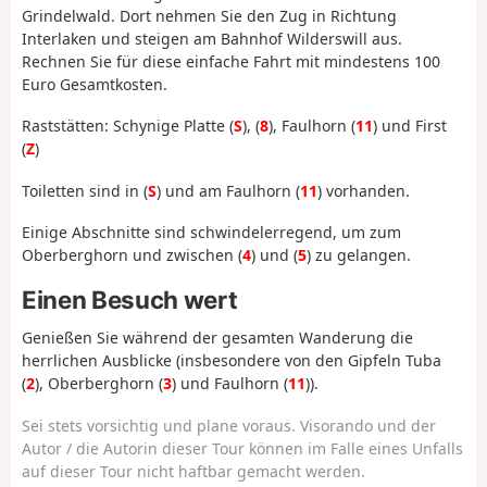
Grindelwald. Dort nehmen Sie den Zug in Richtung
Interlaken und steigen am Bahnhof Wilderswill aus.
Rechnen Sie für diese einfache Fahrt mit mindestens 100
Euro Gesamtkosten.
Raststätten: Schynige Platte (
S
), (
8
), Faulhorn (
11
) und First
(
Z
)
Toiletten sind in (
S
) und am Faulhorn (
11
) vorhanden.
Einige Abschnitte sind schwindelerregend, um zum
Oberberghorn und zwischen (
4
) und (
5
) zu gelangen.
Einen Besuch wert
Genießen Sie während der gesamten Wanderung die
herrlichen Ausblicke (insbesondere von den Gipfeln Tuba
(
2
), Oberberghorn (
3
) und Faulhorn (
11
)).
Sei stets vorsichtig und plane voraus. Visorando und der
Autor / die Autorin dieser Tour können im Falle eines Unfalls
auf dieser Tour nicht haftbar gemacht werden.