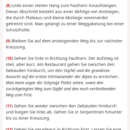
(
8
) Links einen steilen Hang zum Faulhorn hinaufsteigen.
Dieser Abschnitt besteht aus einer Abfolge von Anstiegen,
die durch Plateaus und kleine Abstiege voneinander
getrennt sind. Man gelangt zu einer Weggabelung bei einer
Schutzhütte.
(
9
) Bleiben Sie auf dem ansteigenden Weg bis zur nächsten
Kreuzung.
(
10
) Gehen Sie links in Richtung Faulhorn. Der Aufstieg ist
steil, aber kurz. Am Restaurant gehen Sie zwischen den
Gebäuden hindurch, um den Gipfel
und die grandiose
Aussicht auf die ersten Viertausender der Alpen
zu erreichen
.
Man kann sogar die Schynige Platte sehen, sowie den
zurückgelegten Weg zum Gipfel und den noch verbleibenden
Weg zum First.
(
11
) Gehen Sie wieder zwischen den Gebäuden hindurch
und biegen Sie links ab. Gehen Sie in Serpentinen hinunter
bis zu einer Kreuzung.
(
12
) Gehen Sie geradeaus in Richtung First. Lassen Sie eine