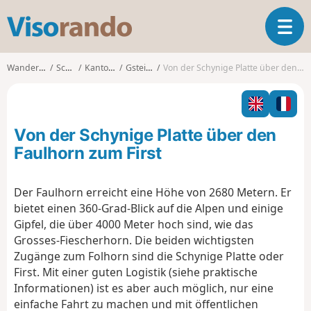
V
T
i
o
s
g
o
Wanderungen
Schweiz
Kanton Bern
Gsteigwiler
Von der Schynige Platte über den Faulhorn zum First
g
r
l
a
e
n
n
d
Von der Schynige Platte über den
a
o
v
Faulhorn zum First
i
g
Der Faulhorn erreicht eine Höhe von 2680 Metern. Er
a
bietet einen 360-Grad-Blick auf die Alpen und einige
t
i
Gipfel, die über 4000 Meter hoch sind, wie das
o
Grosses-Fiescherhorn. Die beiden wichtigsten
n
Zugänge zum Folhorn sind die Schynige Platte oder
First. Mit einer guten Logistik (siehe praktische
Informationen) ist es aber auch möglich, nur eine
einfache Fahrt zu machen und mit öffentlichen