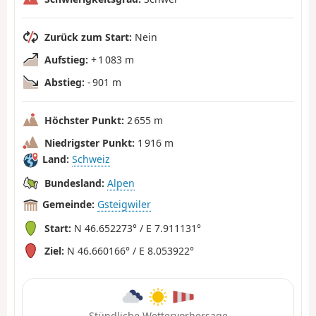
Zurück zum Start:
Nein
Aufstieg:
+ 1 083 m
Abstieg:
- 901 m
Höchster Punkt:
2 655 m
Niedrigster Punkt:
1 916 m
Land:
Schweiz
Bundesland:
Alpen
Gemeinde:
Gsteigwiler
Start:
N 46.652273° / E 7.911131°
Ziel:
N 46.660166° / E 8.053922°
Stündliche Wettervorhersage