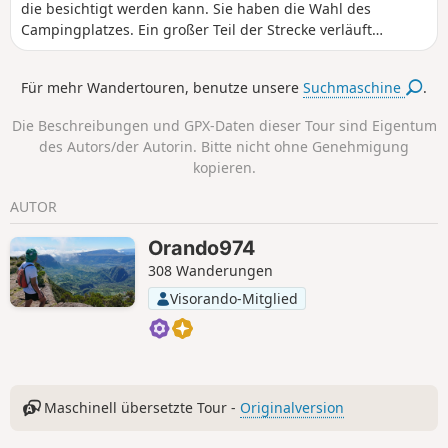
die besichtigt werden kann. Sie haben die Wahl des
Campingplatzes. Ein großer Teil der Strecke verläuft
bergab. Wasser ist auf der Strecke bei Bedarf vorhanden.
Ein Teil des Abstiegs kann mit öffentlichen Verkehrsmitteln
Für mehr Wandertouren, benutze unsere
Suchmaschine
.
zurückgelegt werden, falls der Höhenunterschied zu groß
ist.
Die Beschreibungen und GPX-Daten dieser Tour sind Eigentum
des Autors/der Autorin. Bitte nicht ohne Genehmigung
kopieren.
AUTOR
Orando974
308 Wanderungen
Visorando-Mitglied
Maschinell übersetzte Tour -
Originalversion