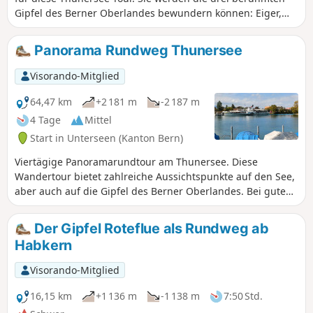
Gipfel des Berner Oberlandes bewundern können: Eiger,
Mönch und Jungfrau. Diese schöne Strecke verläuft entlang
des Nordufers des Sees. Sie überblicken den See bei den
Panorama Rundweg Thunersee
Tropfsteinhöhlen von Saint Béat und wandern dann durch
das hübsche Dorf Merligen. Sie genießen schöne Ausblicke
Visorando-Mitglied
auf den See und auf tolle Gipfel wie das Niederhorn oder
das Sigriswiler Rothorn.
64,47 km
+2 181 m
-2 187 m
4 Tage
Mittel
Start in Unterseen (Kanton Bern)
Viertägige Panoramarundtour am Thunersee. Diese
Wandertour bietet zahlreiche Aussichtspunkte auf den See,
aber auch auf die Gipfel des Berner Oberlandes. Bei gutem
Wetter können Sie den Eiger, den Mönch und die Jungfrau
oder das Schreckhorn sehen. Sie werden auch den Charme
Der Gipfel Roteflue als Rundweg ab
der einzelnen Etappenziele entdecken. Interlaken, am
Habkern
östlichen Ende des Thunersees, ist der Ausgangspunkt
dieser Wanderung.
Visorando-Mitglied
16,15 km
+1 136 m
-1 138 m
7:50 Std.