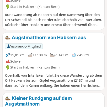
Schwer
Start in Habkern (Kanton Bern)
Rundwanderung ab Habkern auf dem Kammweg über den
Ort Schwendi bis nach Harderkulm oberhalb von Interlaken.
Rückkehr über Habkern und erneut über Schwendi über
Almen auf Wegen und Straßen.
Augstmatthorn von Habkern aus
Visorando-Mitglied
15,81 km
+1 138 m
-1 143 m
7:45 Std.
Schwer
Start in Habkern (Kanton Bern)
Oberhalb von Interlaken führt Sie diese Wanderung ab dem
Ort Habkern bis zum Gipfel Augsmatthorn (2137 m) und
dann auf dem Kamm entlang. Sie haben einen herrlichen
Blick auf den Brienzersee und darüber hinaus auf die
verschneiten Gipfel der Schweizer Alpen.
Kleiner Rundgang auf dem
Augstmatthorn