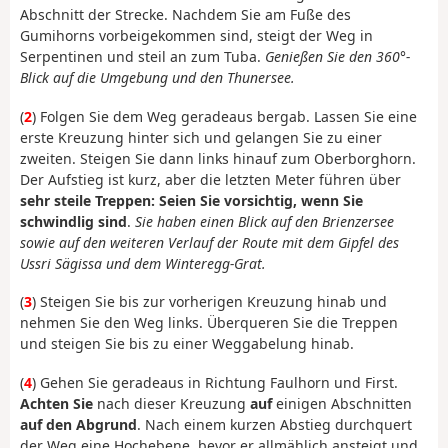
Abschnitt der Strecke. Nachdem Sie am Fuße des
Gumihorns vorbeigekommen sind, steigt der Weg in
Serpentinen und steil an zum Tuba.
Genießen Sie den 360°-
Blick auf die Umgebung und den Thunersee.
(
2
) Folgen Sie dem Weg geradeaus bergab. Lassen Sie eine
erste Kreuzung hinter sich und gelangen Sie zu einer
zweiten. Steigen Sie dann links hinauf zum Oberborghorn.
Der Aufstieg ist kurz, aber die letzten Meter führen über
sehr steile Treppen: Seien Sie vorsichtig, wenn Sie
schwindlig sind
.
Sie haben einen Blick auf den Brienzersee
sowie auf den weiteren Verlauf der Route mit dem Gipfel des
Ussri Sägissa und dem Winteregg-Grat.
(
3
) Steigen Sie bis zur vorherigen Kreuzung hinab und
nehmen Sie den Weg links. Überqueren Sie die Treppen
und steigen Sie bis zu einer Weggabelung hinab.
(
4
) Gehen Sie geradeaus in Richtung Faulhorn und First.
Achten Sie
nach dieser Kreuzung
auf
einigen Abschnitten
auf den Abgrund
. Nach einem kurzen Abstieg durchquert
der Weg eine Hochebene, bevor er allmählich ansteigt und