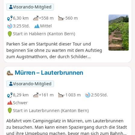
Visorando-Mitglied
6,30 km
+558 m
-560 m
3:25 Std.
Mittel
Start in Habkern (Kanton Bern)
Parken Sie am Startpunkt dieser Tour und
beginnen Sie ohne zu warten mit dem Aufstieg
zum Augstmatthorn, der durch Schilder
angezeigt ist. Das Gelände kann nach oder
während Regenfällen sehr rutschig oder sogar
Mürren – Lauterbrunnen
unbegehbar sein.
Visorando-Mitglied
8,29 km
+161 m
-1 003 m
2:50 Std.
Schwer
Start in Lauterbrunnen (Kanton Bern)
Abfahrt vom Campingplatz in Mürren, um Lauterbrunnen
zu besuchen. Man kann einen Spaziergang durch die Stadt
und ihre Umgebung machen, bevor man sich zum Bahnhof