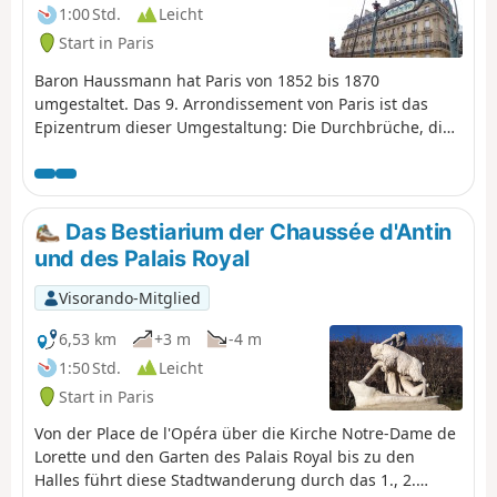
...
1:00 Std.
Leicht
Start in Paris
Baron Haussmann hat Paris von 1852 bis 1870
umgestaltet. Das 9. Arrondissement von Paris ist das
Epizentrum dieser Umgestaltung: Die Durchbrüche, die
großen Boulevards und die Kreuzungen heben die
Gebäude hervor, die für das Leben im Zweiten
Kaiserreich geeignet sind: Kaufhäuser, Oper, Theater,
Musikhallen, Kirchen, Pressesitze, Banken, überdachte
Das Bestiarium der Chaussée d'Antin
Passagen, Morris-Säulen, Kioske usw. Auf diesem
und des Palais Royal
Rundgang entdecken Sie Zeugen dieser Epoche und ihre
Anpassung an das heutige Paris.
Visorando-Mitglied
6,53 km
+3 m
-4 m
1:50 Std.
Leicht
Start in Paris
Von der Place de l'Opéra über die Kirche Notre-Dame de
Lorette und den Garten des Palais Royal bis zu den
Halles führt diese Stadtwanderung durch das 1., 2.