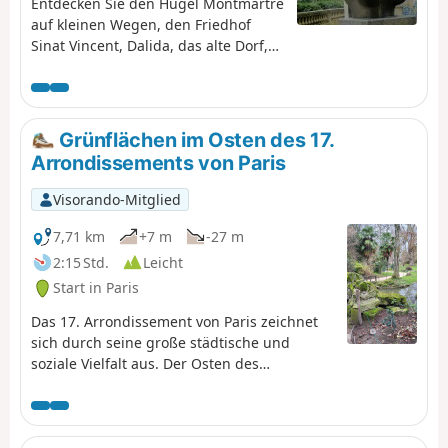
Entdecken Sie den Hügel Montmartre
auf kleinen Wegen, den Friedhof
Sinat Vincent, Dalida, das alte Dorf,
die Basilika und die herrliche
Aussicht auf Paris.
Grünflächen im Osten des 17.
Arrondissements von Paris
Visorando-Mitglied
7,71 km
+7 m
-27 m
2:15 Std.
Leicht
Start in Paris
Das 17. Arrondissement von Paris zeichnet
sich durch seine große städtische und
soziale Vielfalt aus. Der Osten des
Arrondissements vereint Arbeiterviertel und
Sanierungsgebiete. Als ehemaliges
Eisenbahn- und Industriegebiet hat es in
jüngster Zeit einen starken Wandel erlebt,