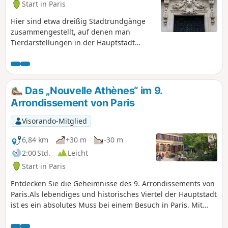
Start in Paris
Hier sind etwa dreißig Stadtrundgänge
zusammengestellt, auf denen man
Tierdarstellungen in der Hauptstadt
entdecken kann: Skulpturen,
Gebäudeverzierungen, Wandmalereien
usw.
Das „Nouvelle Athènes“ im 9.
Arrondissement von Paris
Visorando-Mitglied
6,84 km
+30 m
-30 m
2:00 Std.
Leicht
Start in Paris
Entdecken Sie die Geheimnisse des 9. Arrondissements von
Paris.Als lebendiges und historisches Viertel der Hauptstadt
ist es ein absolutes Muss bei einem Besuch in Paris. Mit
seinen symbolträchtigen Sehenswürdigkeiten und
herrlichen Ausblicken ist dieser Teil von Paris wirklich einen