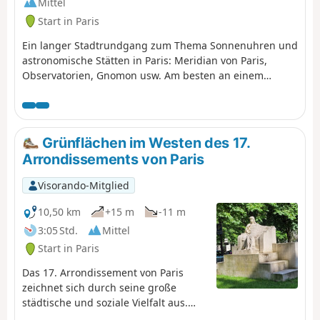
Mittel
Start in Paris
Ein langer Stadtrundgang zum Thema Sonnenuhren und
astronomische Stätten in Paris: Meridian von Paris,
Observatorien, Gnomon usw. Am besten an einem
sonnigen Tag, damit Sie die Uhrzeit entlang der Route
ablesen können! Die Sonnenuhren befinden sich oft in
großer Höhe und sind manchmal durch Bäume verdeckt
... manchmal muss man gut suchen.
Grünflächen im Westen des 17.
Arrondissements von Paris
Visorando-Mitglied
10,50 km
+15 m
-11 m
3:05 Std.
Mittel
Start in Paris
Das 17. Arrondissement von Paris
zeichnet sich durch seine große
städtische und soziale Vielfalt aus.
Der Westen des Arrondissements ist