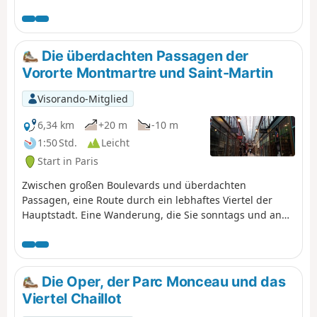
und9. Arrondissement von Paris auf der Suche nach
Darstellungen von Tieren.
Die überdachten Passagen der
Vororte Montmartre und Saint-Martin
Visorando-Mitglied
6,34 km
+20 m
-10 m
1:50 Std.
Leicht
Start in Paris
Zwischen großen Boulevards und überdachten
Passagen, eine Route durch ein lebhaftes Viertel der
Hauptstadt. Eine Wanderung, die Sie sonntags und an
Feiertagen vermeiden sollten, da die Passagen dann
geschlossen sein können.
Die Oper, der Parc Monceau und das
Viertel Chaillot