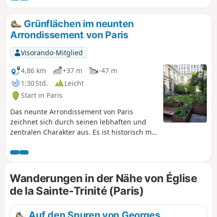
Abstecher wert.
Grünflächen im neunten
Arrondissement von Paris
Visorando-Mitglied
4,86 km
+37 m
-47 m
1:30 Std.
Leicht
Start in Paris
Das neunte Arrondissement von Paris
zeichnet sich durch seinen lebhaften und
zentralen Charakter aus. Es ist historisch mit
der Welt des Showbusiness verbunden und
verfügt über zahlreiche Theater, Kinos und
Konzertsäle. Als Einkaufsviertel beherbergt
es Kaufhäuser, Boutiquen und
Wanderungen in der Nähe von Église
symbolträchtige überdachte Passagen. Es
de la Sainte-Trinité (Paris)
verbindet Haussmann-Architektur mit
neueren Bauten und bleibt dabei ein
Wohnviertel.Nach den ersten beiden
Auf den Spuren von Georges