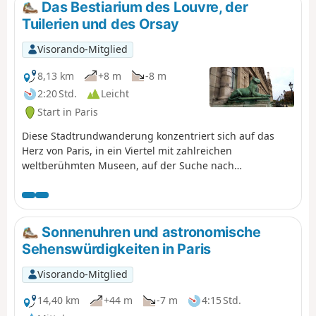
Das Bestiarium des Louvre, der
insbesondere durch das Ökoviertel Clichy-
Tuilerien und des Orsay
Batignolles. Der Parc Martin Luther King ist
ein Beispiel für diese nach ökologischen
Visorando-Mitglied
Prinzipien gestaltete Stadterneuerung. Aber
man schätzt auch den Charme des Square
8,13 km
+8 m
-8 m
des Batignolles oder des Square des
2:20 Std.
Leicht
Épinettes mit ihrer für das 19. Jahrhundert
Start in Paris
typischen Parkatmosphäre oder die Ruhe
des Square de la Villa Sainte-Croix.
Diese Stadtrundwanderung konzentriert sich auf das
Herz von Paris, in ein Viertel mit zahlreichen
weltberühmten Museen, auf der Suche nach
Tierdarstellungen. Im Jardin des Tuileries sind diese
besonders zahlreich und vermitteln ein
widersprüchliches Bild der Tierwelt, zweifellos das ihrer
Zeit.
Sonnenuhren und astronomische
Sehenswürdigkeiten in Paris
Visorando-Mitglied
14,40 km
+44 m
-7 m
4:15 Std.