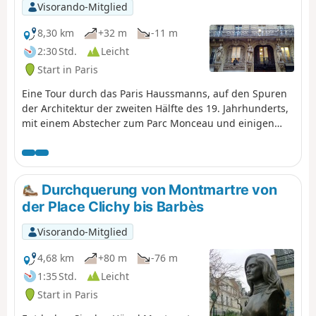
Visorando-Mitglied
8,30 km
+32 m
-11 m
2:30 Std.
Leicht
Start in Paris
Eine Tour durch das Paris Haussmanns, auf den Spuren
der Architektur der zweiten Hälfte des 19. Jahrhunderts,
mit einem Abstecher zum Parc Monceau und einigen
Stätten, die die französisch-amerikanische Freundschaft
feiern.
Durchquerung von Montmartre von
der Place Clichy bis Barbès
Visorando-Mitglied
4,68 km
+80 m
-76 m
1:35 Std.
Leicht
Start in Paris