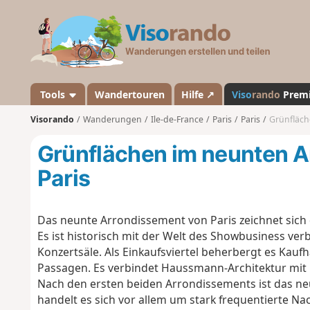
V
i
s
o
r
a
Tools
Wandertouren
Hilfe ↗
Viso
rando
Prem
n
Visorando
Wanderungen
Ile-de-France
Paris
Paris
Grünfläch
d
o
Grünflächen im neunten 
Paris
Das neunte Arrondissement von Paris zeichnet sich 
Es ist historisch mit der Welt des Showbusiness ver
Konzertsäle. Als Einkaufsviertel beherbergt es Kau
Passagen. Es verbindet Haussmann-Architektur mit 
Nach den ersten beiden Arrondissements ist das ne
handelt es sich vor allem um stark frequentierte Nac