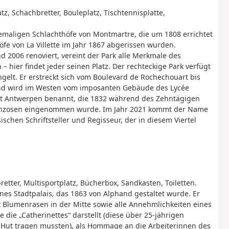
atz, Schachbretter, Bouleplatz, Tischtennisplatte,
hemaligen Schlachthöfe von Montmartre, die um 1808 errichtet
e von La Villette im Jahr 1867 abgerissen wurden.
 2006 renoviert, vereint der Park alle Merkmale des
– hier findet jeder seinen Platz. Der rechteckige Park verfügt
gelt. Er erstreckt sich vom Boulevard de Rochechouart bis
nd wird im Westen vom imposanten Gebäude des Lycée
adt Antwerpen benannt, die 1832 während des Zehntägigen
ranzosen eingenommen wurde.
Im Jahr 2021 kommt der Name
schen Schriftsteller und Regisseur, der in diesem Viertel
retter, Multisportplatz, Bücherbox, Sandkasten, Toiletten.
nes Stadtpalais, das 1863 von Alphand gestaltet wurde. Er
 Blumenrasen in der Mitte sowie alle Annehmlichkeiten eines
die „Catherinettes“ darstellt (diese über 25-jährigen
n Hut tragen mussten), als Hommage an die Arbeiterinnen des