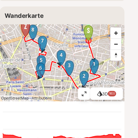
Wanderkarte
8
7
4
5
1
3
6
2
3D
NEU
K
OpenStreetMap -
Attributions
a
r
t
e
g
r