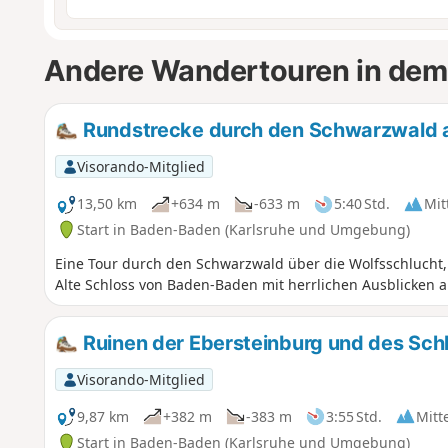
Andere Wandertouren in dem
Rundstrecke durch den Schwarzwald a
Visorando-Mitglied
13,50 km
+634 m
-633 m
5:40 Std.
Mit
Start in Baden-Baden (Karlsruhe und Umgebung)
Eine Tour durch den Schwarzwald über die Wolfsschlucht, 
Alte Schloss von Baden-Baden mit herrlichen Ausblicken au
Ruinen der Ebersteinburg und des Sc
Visorando-Mitglied
9,87 km
+382 m
-383 m
3:55 Std.
Mitt
Start in Baden-Baden (Karlsruhe und Umgebung)