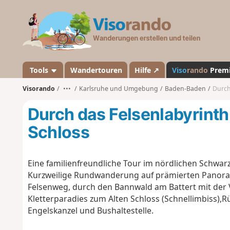
V
i
s
o
r
a
Tools
Wandertouren
Hilfe ↗
Viso
rando
Prem
n
Visorando
•••
Karlsruhe und Umgebung
Baden-Baden
Durch
d
o
Durch das Felsenlabyrinth
Schloss
Eine familienfreundliche Tour im nördlichen Schwar
Kurzweilige Rundwanderung auf prämierten Panor
Felsenweg, durch den Bannwald am Battert mit der V
Kletterparadies zum Alten Schloss (Schnellimbiss),R
Engelskanzel und Bushaltestelle.