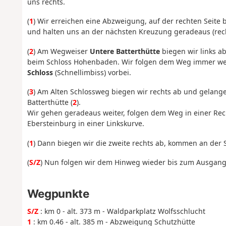
uns rechts.
(
1
) Wir erreichen eine Abzweigung, auf der rechten Seite 
und halten uns an der nächsten Kreuzung geradeaus (rec
(
2
) Am Wegweiser
Untere Batterthütte
biegen wir links a
beim Schloss Hohenbaden. Wir folgen dem Weg immer w
Schloss
(Schnellimbiss) vorbei.
(
3
) Am Alten Schlossweg biegen wir rechts ab und gelang
Batterthütte (
2
).
Wir gehen geradeaus weiter, folgen dem Weg in einer Rec
Ebersteinburg in einer Linkskurve.
(
1
) Dann biegen wir die zweite rechts ab, kommen an der 
(
S/Z
) Nun folgen wir dem Hinweg wieder bis zum Ausgang
Wegpunkte
S/Z
: km 0 - alt. 373 m - Waldparkplatz Wolfsschlucht
1
: km 0.46 - alt. 385 m - Abzweigung Schutzhütte