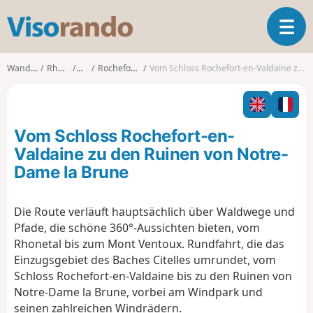
V
T
i
o
s
g
o
Wanderungen
Rhône-Alpes
Drôme
Rochefort-en-Valdaine
Vom Schloss Rochefort-en-Valdaine zu den Ruinen von Notre-Dame la Brune
g
r
l
a
e
n
n
d
Vom Schloss Rochefort-en-
a
o
v
Valdaine zu den Ruinen von Notre-
i
Dame la Brune
g
a
t
Die Route verläuft hauptsächlich über Waldwege und
i
Pfade, die schöne 360°-Aussichten bieten, vom
o
Rhonetal bis zum Mont Ventoux. Rundfahrt, die das
n
Einzugsgebiet des Baches Citelles umrundet, vom
Schloss Rochefort-en-Valdaine bis zu den Ruinen von
Notre-Dame la Brune, vorbei am Windpark und
seinen zahlreichen Windrädern.