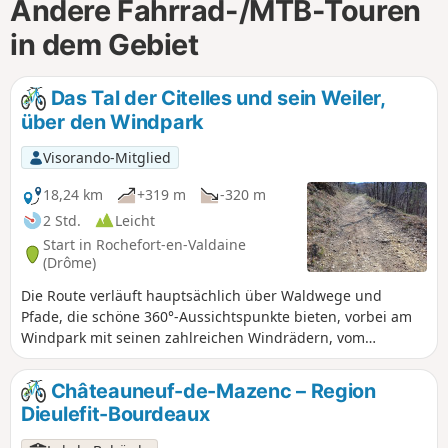
Andere Fahrrad-/MTB-Touren
in dem Gebiet
Das Tal der Citelles und sein Weiler,
über den Windpark
Visorando-Mitglied
18,24 km
+319 m
-320 m
2 Std.
Leicht
Start in Rochefort-en-Valdaine
(Drôme)
Die Route verläuft hauptsächlich über Waldwege und
Pfade, die schöne 360°-Aussichtspunkte bieten, vorbei am
Windpark mit seinen zahlreichen Windrädern, vom
Rhonetal bis zum Mont Ventoux, sowie die Entdeckung des
hübschen kleinen Weilers Cîtelles und seines Tals.
Châteauneuf-de-Mazenc – Region
Dieulefit-Bourdeaux