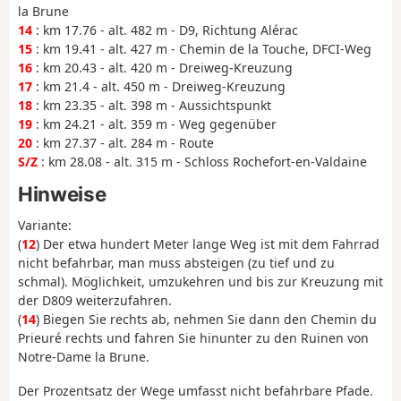
la Brune
14
: km 17.76 - alt. 482 m - D9, Richtung Alérac
15
: km 19.41 - alt. 427 m - Chemin de la Touche, DFCI-Weg
16
: km 20.43 - alt. 420 m - Dreiweg-Kreuzung
17
: km 21.4 - alt. 450 m - Dreiweg-Kreuzung
18
: km 23.35 - alt. 398 m - Aussichtspunkt
19
: km 24.21 - alt. 359 m - Weg gegenüber
20
: km 27.37 - alt. 284 m - Route
S/Z
: km 28.08 - alt. 315 m - Schloss Rochefort-en-Valdaine
Hinweise
Variante:
(
12
) Der etwa hundert Meter lange Weg ist mit dem Fahrrad
nicht befahrbar, man muss absteigen (zu tief und zu
schmal). Möglichkeit, umzukehren und bis zur Kreuzung mit
der D809 weiterzufahren.
(
14
) Biegen Sie rechts ab, nehmen Sie dann den Chemin du
Prieuré rechts und fahren Sie hinunter zu den Ruinen von
Notre-Dame la Brune.
Der Prozentsatz der Wege umfasst nicht befahrbare Pfade.