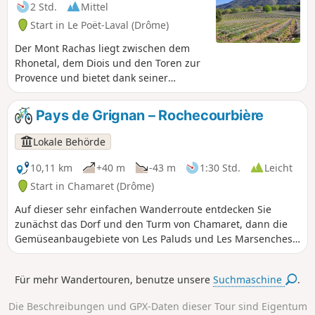
Seidenstraßenweg, indem Sie an der
2 Std.
Mittel
„Fabrique Brûlée“, einer ehemaligen
Start in Le Poët-Laval (Drôme)
Schmiede, vorbeifahren. Die Route
endet auf dem Plateau des Blaches mit
Der Mont Rachas liegt zwischen dem
seinen berühmten AOC-Weinbergen der
Rhonetal, dem Diois und den Toren zur
Côtes du Rhône.
Provence und bietet dank seiner
zentralen Lage einen herrlichen 360°-
Panoramablick, von den Trois Becs bis
Pays de Grignan – Rochecourbière
zum Mont Ventoux im Osten und auf
das Tricastin, das Rhonetal und die
Lokale Behörde
Ausläufer der Ardèche im Westen. Diese
Tour führt über eine kleine Straße,
10,11 km
+40 m
-43 m
1:30 Std.
Leicht
einen asphaltierten Weg (in schlechtem
Start in Chamaret (Drôme)
Zustand) und Waldwege.
Auf dieser sehr einfachen Wanderroute entdecken Sie
zunächst das Dorf und den Turm von Chamaret, dann die
Gemüseanbaugebiete von Les Paluds und Les Marsenches.
An einer Weggabelung sehen Sie das wunderschöne
Steinkreuz von Les Vicaires, um anschließend die fabelhafte
Für mehr Wandertouren, benutze unsere
Suchmaschine
.
Grotte de Rochecourbière und den Steintisch von Madame
de Sévigné zu entdecken. Schöne Wege durch Trüffeleichen
Die Beschreibungen und GPX-Daten dieser Tour sind Eigentum
und Lavendelfelder führen Sie zurück nach Chamaret,