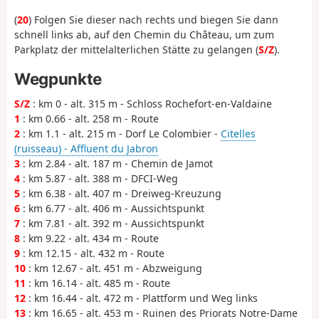
(
20
) Folgen Sie dieser nach rechts und biegen Sie dann
schnell links ab, auf den Chemin du Château, um zum
Parkplatz der mittelalterlichen Stätte zu gelangen (
S/Z
).
Wegpunkte
S/Z
: km 0 - alt. 315 m - Schloss Rochefort-en-Valdaine
1
: km 0.66 - alt. 258 m - Route
2
: km 1.1 - alt. 215 m - Dorf Le Colombier -
Citelles
(ruisseau) - Affluent du Jabron
3
: km 2.84 - alt. 187 m - Chemin de Jamot
4
: km 5.87 - alt. 388 m - DFCI-Weg
5
: km 6.38 - alt. 407 m - Dreiweg-Kreuzung
6
: km 6.77 - alt. 406 m - Aussichtspunkt
7
: km 7.81 - alt. 392 m - Aussichtspunkt
8
: km 9.22 - alt. 434 m - Route
9
: km 12.15 - alt. 432 m - Route
10
: km 12.67 - alt. 451 m - Abzweigung
11
: km 16.14 - alt. 485 m - Route
12
: km 16.44 - alt. 472 m - Plattform und Weg links
13
: km 16.65 - alt. 453 m - Ruinen des Priorats Notre-Dame