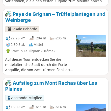
Variationen, die einen ersten Zugang zum Mountainbiken
in einer stets angenehmen Umgebung ermöglichen. Ideal
für Anfänger und Familien!
Pays de Grignan – Trüffelplantagen und
Weinberge
Lokale Behörde
22,28 km
+204 m
-205 m
2:30 Std.
Mittel
Start in Taulignan (Drôme)
Auf dieser Tour entdecken Sie die
mittelalterliche Stadt durch die Porte
Anguille, die von zwei Türmen flankiert
wird. Anschließend führt Sie der Weg zu
den Ausläufern von Taulignan, wo Sie
Aufstieg zum Mont Rachas über Les
eine alte Römerstraße entdecken
Plaines
können. Weiter entfernt liegt die
Domaine Bramarel im Herzen der
Visorando-Mitglied
wichtigsten Trüffelanbauregion
Frankreichs. Sie gelangen auf den
18,09 km
+611 m
-614 m