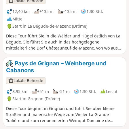
Lokale Behörde
12,40 km
+135 m
-135 m
1:30 Std.
Mittel
Start in La Bégude-de-Mazenc (Drôme)
Diese Tour führt Sie in die Wälder und Hügel östlich von La
Bégude. Sie führt Sie auch in das hochgelegene
mittelalterliche Dorf Châteauneuf-de-Mazenc, von wo aus
Sie dank der atemberaubenden Aussicht die Felder und
Gebäude der Ebene von La Valdaine entdecken können.
Pays de Grignan – Weinberge und
Cabanons
Lokale Behörde
8,95 km
+51 m
-51 m
1:30 Std.
Leicht
Start in Grignan (Drôme)
Diese Tour beginnt in Grignan und führt Sie über kleine
Straßen und malerische Wege zum Weiler La Grande
Tuilière und zum renommierten Weingut Domaine de
Montine. Anschließend fahren Sie auf einem Weg durch die