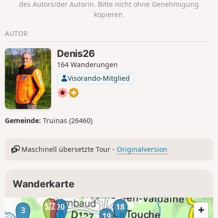
des Autors/der Autorin. Bitte nicht ohne Genehmigung
vorbei an der wunderschönen Kapelle Saint-Barthélémy.
kopieren.
AUTOR
Denis26
164 Wanderungen
Visorando-Mitglied
Gemeinde:
Truinas (26460)
Maschinell übersetzte Tour -
Originalversion
Wanderkarte
20
18
3
1
19