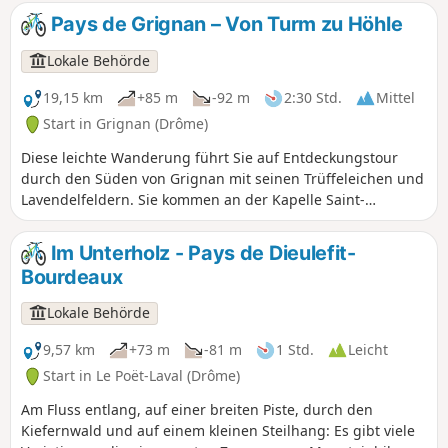
Weinberge und genießen dabei einen wunderschönen
Pays de Grignan – Von Turm zu Höhle
Ausblick auf das nicht minder berühmte Schloss von
Grignan. Von dort aus führt Sie ein unterhaltsamer Weg
Lokale Behörde
zurück in Richtung Dorf, wo Sie über grasbewachsene
Alleen zum Ziel Ihrer Mountainbike-Tour gelangen.
19,15 km
+85 m
-92 m
2:30 Std.
Mittel
Start in Grignan (Drôme)
Diese leichte Wanderung führt Sie auf Entdeckungstour
durch den Süden von Grignan mit seinen Trüffeleichen und
Lavendelfeldern. Sie kommen an der Kapelle Saint-
Barthélémy sowie am Dorf Chamaret mit seinem berühmten
Turm vorbei. Sie folgen einem malerischen Weg entlang
Im Unterholz - Pays de Dieulefit-
des Flusses Lez. Auf dem Rückweg kommen Sie an der
Bourdeaux
berühmten Grotte de Rochecourbière vorbei und erblicken
den „historischen Tisch“ von Madame de Sévigné.
Lokale Behörde
9,57 km
+73 m
-81 m
1 Std.
Leicht
Start in Le Poët-Laval (Drôme)
Am Fluss entlang, auf einer breiten Piste, durch den
Kiefernwald und auf einem kleinen Steilhang: Es gibt viele