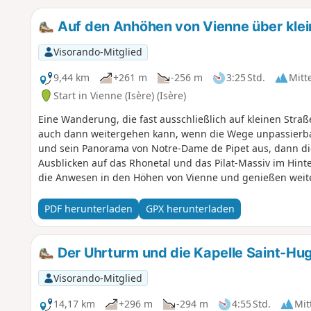
Auf den Anhöhen von Vienne über klei
Visorando-Mitglied
9,44 km
+261 m
-256 m
3:25 Std.
Mitt
Start in Vienne (Isère) (Isère)
Eine Wanderung, die fast ausschließlich auf kleinen Straß
auch dann weitergehen kann, wenn die Wege unpassierbar
und sein Panorama von Notre-Dame de Pipet aus, dann d
Ausblicken auf das Rhonetal und das Pilat-Massiv im Hin
die Anwesen in den Höhen von Vienne und genießen weite
von Vienne.
PDF herunterladen
GPX herunterladen
Der Uhrturm und die Kapelle Saint-Hu
Visorando-Mitglied
14,17 km
+296 m
-294 m
4:55 Std.
Mit