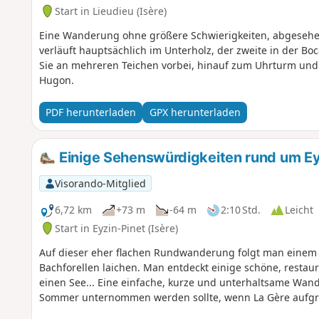
Start in Lieudieu (Isère)
Eine Wanderung ohne größere Schwierigkeiten, abgesehen 
verläuft hauptsächlich im Unterholz, der zweite in der Bo
Sie an mehreren Teichen vorbei, hinauf zum Uhrturm und
Hugon.
PDF herunterladen
GPX herunterladen
Einige Sehenswürdigkeiten rund um Eyz
Visorando-Mitglied
6,72 km
+73 m
-64 m
2:10 Std.
Leicht
Start in Eyzin-Pinet (Isère)
Auf dieser eher flachen Rundwanderung folgt man einem
Bachforellen laichen. Man entdeckt einige schöne, restau
einen See... Eine einfache, kurze und unterhaltsame Wan
Sommer unternommen werden sollte, wenn La Gère aufgru