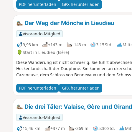
PDF herunterladen
GPX herunterladen
Der Weg der Mönche in Lieudieu
Visorando-Mitglied
9,93 km
+143 m
-143 m
3:15 Std.
Mitt
Start in Lieudieu (Isère)
Diese Wanderung ist nicht schwierig. Sie führt abwechse
Heckenlandschaft der Dauphiné. Sie kommen an drei schö
Cazeneuve, dem Schloss von Bonnevaux und dem Schloss Av
PDF herunterladen
GPX herunterladen
Die drei Täler: Valaise, Gère und Giran
Visorando-Mitglied
15,46 km
+377 m
-369 m
5:30 Std.
Mit