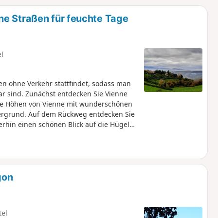
u
n
ne Straßen für feuchte Tage
m
el
en ohne Verkehr stattfindet, sodass man
 sind. Zunächst entdecken Sie Vienne
ie Höhen von Vienne mit wunderschönen
tergrund. Auf dem Rückweg entdecken Sie
rhin einen schönen Blick auf die Hügel
gon
tel