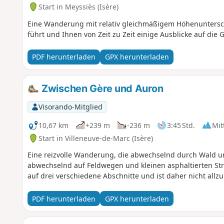
Start in Meyssiès (Isère)
Eine Wanderung mit relativ gleichmäßigem Höhenuntersch
führt und Ihnen von Zeit zu Zeit einige Ausblicke auf die Gi
PDF herunterladen
GPX herunterladen
Zwischen Gère und Auron
Visorando-Mitglied
10,67 km
+239 m
-236 m
3:45 Std.
Mit
Start in Villeneuve-de-Marc (Isère)
Eine reizvolle Wanderung, die abwechselnd durch Wald und
abwechselnd auf Feldwegen und kleinen asphaltierten Str
auf drei verschiedene Abschnitte und ist daher nicht allz
PDF herunterladen
GPX herunterladen