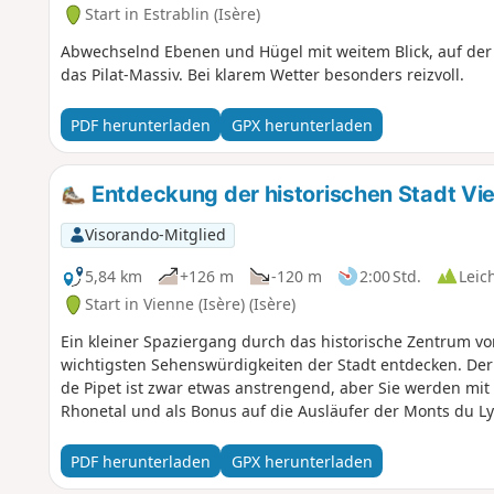
Start in Estrablin (Isère)
Abwechselnd Ebenen und Hügel mit weitem Blick, auf der 
das Pilat-Massiv. Bei klarem Wetter besonders reizvoll.
PDF herunterladen
GPX herunterladen
Entdeckung der historischen Stadt Vie
Visorando-Mitglied
5,84 km
+126 m
-120 m
2:00 Std.
Leic
Start in Vienne (Isère) (Isère)
Ein kleiner Spaziergang durch das historische Zentrum vo
wichtigsten Sehenswürdigkeiten der Stadt entdecken. Der
de Pipet ist zwar etwas anstrengend, aber Sie werden mit 
Rhonetal und als Bonus auf die Ausläufer der Monts du Ly
PDF herunterladen
GPX herunterladen