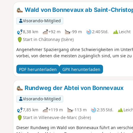
Wald von Bonnevaux ab Saint-Christo
Visorando-Mitglied
8,38 km
+92 m
-99 m
2:40 Std.
Leicht
Start in Châtonnay (Isère)
Angenehmer Spaziergang ohne Schwierigkeiten im Unterho
vorbei, von denen die meisten zugänglich sind, um sie zu
PDF herunterladen
GPX herunterladen
Rundweg der Abtei von Bonnevaux
Visorando-Mitglied
7,85 km
+119 m
-113 m
2:35 Std.
Leic
Start in Villeneuve-de-Marc (Isère)
Dieser Rundweg im Wald von Bonnevaux führt an verschie