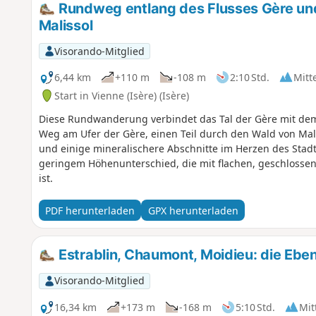
Rundweg entlang des Flusses Gère und
Malissol
Visorando-Mitglied
6,44 km
+110 m
-108 m
2:10 Std.
Mitt
Start in Vienne (Isère) (Isère)
Diese Rundwanderung verbindet das Tal der Gère mit dem S
Weg am Ufer der Gère, einen Teil durch den Wald von Mal
und einige mineralischere Abschnitte im Herzen des Stadt
geringem Höhenunterschied, die mit flachen, geschlosse
ist.
PDF herunterladen
GPX herunterladen
Estrablin, Chaumont, Moidieu: die Ebe
Visorando-Mitglied
16,34 km
+173 m
-168 m
5:10 Std.
Mit