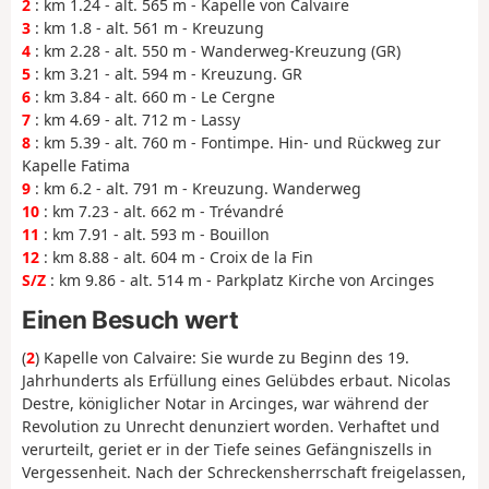
2
: km 1.24 - alt. 565 m - Kapelle von Calvaire
3
: km 1.8 - alt. 561 m - Kreuzung
4
: km 2.28 - alt. 550 m - Wanderweg-Kreuzung (GR)
5
: km 3.21 - alt. 594 m - Kreuzung. GR
6
: km 3.84 - alt. 660 m - Le Cergne
7
: km 4.69 - alt. 712 m - Lassy
8
: km 5.39 - alt. 760 m - Fontimpe. Hin- und Rückweg zur
Kapelle Fatima
9
: km 6.2 - alt. 791 m - Kreuzung. Wanderweg
10
: km 7.23 - alt. 662 m - Trévandré
11
: km 7.91 - alt. 593 m - Bouillon
12
: km 8.88 - alt. 604 m - Croix de la Fin
S/Z
: km 9.86 - alt. 514 m - Parkplatz Kirche von Arcinges
Einen Besuch wert
(
2
) Kapelle von Calvaire: Sie wurde zu Beginn des 19.
Jahrhunderts als Erfüllung eines Gelübdes erbaut. Nicolas
Destre, königlicher Notar in Arcinges, war während der
Revolution zu Unrecht denunziert worden. Verhaftet und
verurteilt, geriet er in der Tiefe seines Gefängniszells in
Vergessenheit. Nach der Schreckensherrschaft freigelassen,