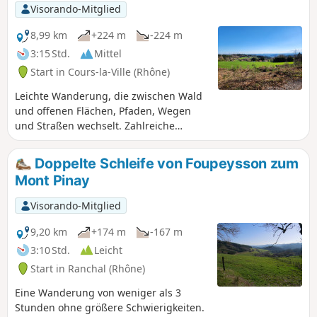
Visorando-Mitglied
8,99 km
+224 m
-224 m
3:15 Std.
Mittel
Start in Cours-la-Ville (Rhône)
Leichte Wanderung, die zwischen Wald
und offenen Flächen, Pfaden, Wegen
und Straßen wechselt. Zahlreiche
Aussichtspunkte auf die umliegende
Landschaft bis hin zu den Monts de la
Doppelte Schleife von Foupeysson zum
Madeleine und dem Forez. Zu beachten
Mont Pinay
ist, dass ein Teil der Strecke, von (3) bis
(5), einer größeren, aber wenig
Visorando-Mitglied
begehenen Straße folgt. Zwischen (1)
und (5) verläuft die Strecke in offenem
9,20 km
+174 m
-167 m
Gelände: Bei heißem Wetter Wasser und
3:10 Std.
Leicht
Kopfbedeckung mitnehmen. Der Rest
Start in Ranchal (Rhône)
der Strecke liegt größtenteils im Wald.
Eine Wanderung von weniger als 3
Stunden ohne größere Schwierigkeiten.