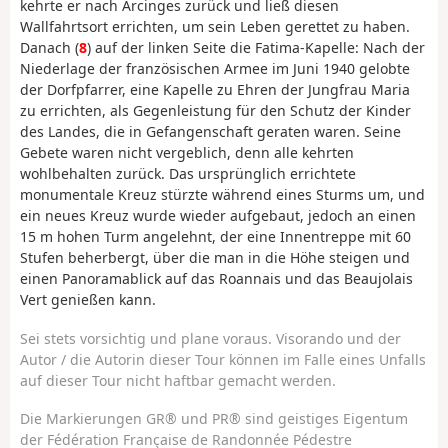
kehrte er nach Arcinges zurück und ließ diesen
Wallfahrtsort errichten, um sein Leben gerettet zu haben.
Danach (
8
) auf der linken Seite die Fatima-Kapelle: Nach der
Niederlage der französischen Armee im Juni 1940 gelobte
der Dorfpfarrer, eine Kapelle zu Ehren der Jungfrau Maria
zu errichten, als Gegenleistung für den Schutz der Kinder
des Landes, die in Gefangenschaft geraten waren. Seine
Gebete waren nicht vergeblich, denn alle kehrten
wohlbehalten zurück. Das ursprünglich errichtete
monumentale Kreuz stürzte während eines Sturms um, und
ein neues Kreuz wurde wieder aufgebaut, jedoch an einen
15 m hohen Turm angelehnt, der eine Innentreppe mit 60
Stufen beherbergt, über die man in die Höhe steigen und
einen Panoramablick auf das Roannais und das Beaujolais
Vert genießen kann.
Sei stets vorsichtig und plane voraus. Visorando und der
Autor / die Autorin dieser Tour können im Falle eines Unfalls
auf dieser Tour nicht haftbar gemacht werden.
Die Markierungen GR® und PR® sind geistiges Eigentum
der Fédération Française de Randonnée Pédestre