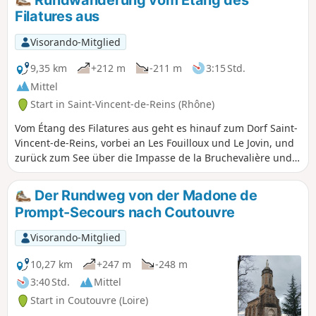
Ausblicke auf die Landschaften der
Filatures aus
Region.
Visorando-Mitglied
9,35 km
+212 m
-211 m
3:15 Std.
Mittel
Start in Saint-Vincent-de-Reins (Rhône)
Vom Étang des Filatures aus geht es hinauf zum Dorf Saint-
Vincent-de-Reins, vorbei an Les Fouilloux und Le Jovin, und
zurück zum See über die Impasse de la Bruchevalière und
La Tuilière.
Der Rundweg von der Madone de
Prompt-Secours nach Coutouvre
Visorando-Mitglied
10,27 km
+247 m
-248 m
3:40 Std.
Mittel
Start in Coutouvre (Loire)