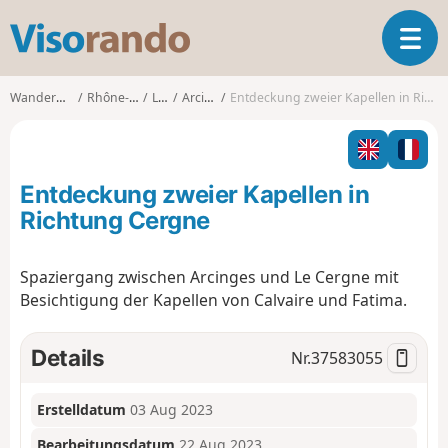
V
T
i
o
s
g
o
Wanderungen
Rhône-Alpes
Loire
Arcinges
Entdeckung zweier Kapellen in Richtung Cergne
g
r
l
a
e
n
n
d
Entdeckung zweier Kapellen in
a
o
v
Richtung Cergne
i
g
Spaziergang zwischen Arcinges und Le Cergne mit
a
Besichtigung der Kapellen von Calvaire und Fatima.
t
i
o
Details
Nr.
37583055
n
Erstelldatum
03 Aug 2023
Bearbeitungsdatum
22 Aug 2023