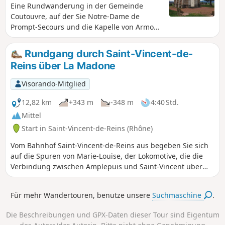
Eine Rundwanderung in der Gemeinde
Coutouvre, auf der Sie Notre-Dame de
Prompt-Secours und die Kapelle von Armont
entdecken können. Die Route bietet entlang
des Trambouzan einen Panoramablick auf
Rundgang durch Saint-Vincent-de-
das Roannais.
Reins über La Madone
Visorando-Mitglied
12,82 km
+343 m
-348 m
4:40 Std.
Mittel
Start in Saint-Vincent-de-Reins (Rhône)
Vom Bahnhof Saint-Vincent-de-Reins aus begeben Sie sich
auf die Spuren von Marie-Louise, der Lokomotive, die die
Verbindung zwischen Amplepuis und Saint-Vincent über
Cublize und Magny sicherstellte. Steigen Sie dann auf die
Anhöhen von Magny, um über La Madone nach Saint-
Für mehr Wandertouren, benutze unsere
Suchmaschine
.
Vincent zurückzukehren.
Die Beschreibungen und GPX-Daten dieser Tour sind Eigentum