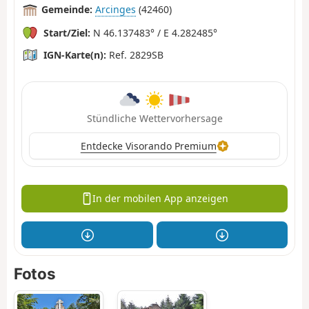
Gemeinde:
Arcinges
(42460)
Start/Ziel:
N 46.137483° / E 4.282485°
IGN-Karte(n):
Ref. 2829SB
Stündliche Wettervorhersage
Entdecke Visorando Premium
In der mobilen App anzeigen
Fotos