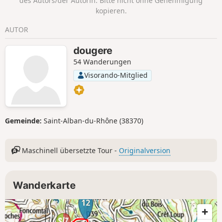
des Autors/der Autorin. Bitte nicht ohne Genehmigung
kopieren.
AUTOR
dougere
54 Wanderungen
Visorando-Mitglied
Gemeinde:
Saint-Alban-du-Rhône (38370)
Maschinell übersetzte Tour -
Originalversion
Wanderkarte
12