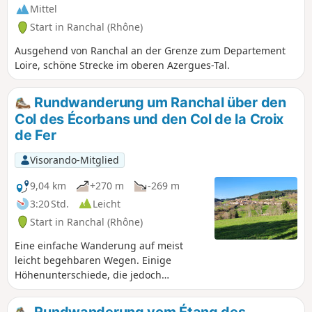
Mittel
Start in Ranchal (Rhône)
Ausgehend von Ranchal an der Grenze zum Departement
Loire, schöne Strecke im oberen Azergues-Tal.
Rundwanderung um Ranchal über den
Col des Écorbans und den Col de la Croix
de Fer
Visorando-Mitglied
9,04 km
+270 m
-269 m
3:20 Std.
Leicht
Start in Ranchal (Rhône)
Eine einfache Wanderung auf meist
leicht begehbaren Wegen. Einige
Höhenunterschiede, die jedoch
überschaubar bleiben. Die Route führt
durch Wälder, bietet aber auch weite
Rundwanderung vom Étang des