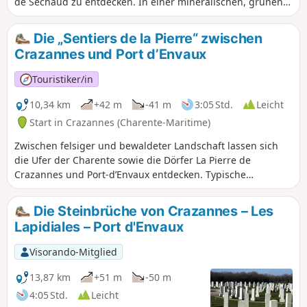
de Séchaud zu entdecken. In einer mineralischen, grünen
und bewaldeten Umgebung entdeckt man ein typisches
Naturerbe, das zeitlos ist.
Die „Sentiers de la Pierre“ zwischen
Crazannes und Port d’Envaux
Touristiker/in
10,34 km
+42 m
-41 m
3:05 Std.
Leicht
Start in Crazannes (Charente-Maritime)
Zwischen felsiger und bewaldeter Landschaft lassen sich
die Ufer der Charente sowie die Dörfer La Pierre de
Crazannes und Port-d’Envaux entdecken. Typische
Baudenkmäler der romanischen Saintonge – die Kirche aus
dem 19. Jahrhundert, die Burgen aus dem 15. und 18.
Die Steinbrüche von Crazannes – Les
Jahrhundert sowie die „Sentiers de la Pierre“ – bereichern
Lapidiales – Port d'Envaux
diese von Bäumen gesäumte und naturbelassene Strecke.
Visorando-Mitglied
13,87 km
+51 m
-50 m
4:05 Std.
Leicht