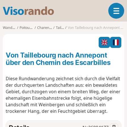
V
T
i
o
s
g
o
Wanderungen
Poitou-Charentes
Charente-Maritime
Taillebourg
Von Taillebourg nach Annepont über den Chemin des Escarbilles
g
r
l
a
e
n
n
d
Von Taillebourg nach Annepont
a
o
v
über den Chemin des Escarbilles
i
g
Diese Rundwanderung zeichnet sich durch die Vielfalt
a
der durchquerten Landschaften aus: ein bewaldetes
t
i
Gebiet, durchzogen von einem breiten Weg, der einer
o
ehemaligen Eisenbahnstrecke folgt, eine hügelige
n
Landschaft mit Weinbergen und schließlich ein
trockener Hang, der ein Feuchtgebiet überragt.