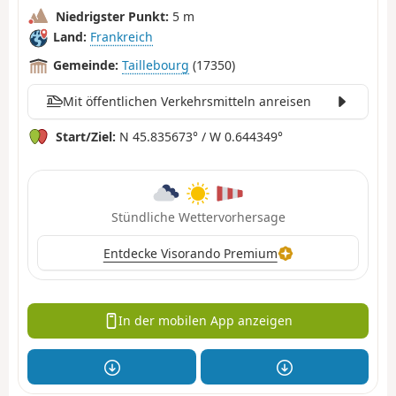
Niedrigster Punkt:
5 m
Land:
Frankreich
Gemeinde:
Taillebourg
(17350)
Mit öffentlichen Verkehrsmitteln anreisen
Start/Ziel:
N 45.835673° / W 0.644349°
Stündliche Wettervorhersage
Entdecke Visorando Premium
In der mobilen App anzeigen