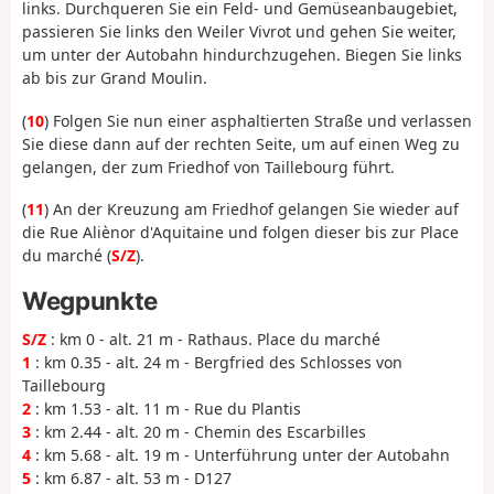
links. Durchqueren Sie ein Feld- und Gemüseanbaugebiet,
passieren Sie links den Weiler Vivrot und gehen Sie weiter,
um unter der Autobahn hindurchzugehen. Biegen Sie links
ab bis zur Grand Moulin.
(
10
) Folgen Sie nun einer asphaltierten Straße und verlassen
Sie diese dann auf der rechten Seite, um auf einen Weg zu
gelangen, der zum Friedhof von Taillebourg führt.
(
11
) An der Kreuzung am Friedhof gelangen Sie wieder auf
die Rue Aliènor d'Aquitaine und folgen dieser bis zur Place
du marché (
S/Z
).
Wegpunkte
S/Z
: km 0 - alt. 21 m - Rathaus. Place du marché
1
: km 0.35 - alt. 24 m - Bergfried des Schlosses von
Taillebourg
2
: km 1.53 - alt. 11 m - Rue du Plantis
3
: km 2.44 - alt. 20 m - Chemin des Escarbilles
4
: km 5.68 - alt. 19 m - Unterführung unter der Autobahn
5
: km 6.87 - alt. 53 m - D127