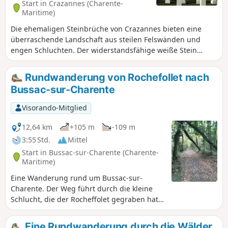
Start in Crazannes (Charente-
Maritime)
Die ehemaligen Steinbrüche von Crazannes bieten eine
überraschende Landschaft aus steilen Felswänden und
engen Schluchten. Der widerstandsfähige weiße Stein
diente dem Bau oder der Restaurierung von Denkmälern
wie dem Fort Boyard.Les Lapidiales ist ein Ort, der den
Rundwanderung von Rochefollet nach
Besuchern ein Freilichtmuseum bietet, das frei und
Bussac-sur-Charente
kostenlos zugänglich ist. Dort vermitteln die von den
Steinbrechern hinterlassenen Ausgrabungen den Eindruck,
Visorando-Mitglied
sich inmitten eines riesigen Labyrinths zu befinden, und
man entdeckt mit Freude die Skulpturen.
12,64 km
+105 m
-109 m
3:55 Std.
Mittel
Start in Bussac-sur-Charente (Charente-
Maritime)
Eine Wanderung rund um Bussac-sur-
Charente. Der Weg führt durch die kleine
Schlucht, die der Rocheffolet gegraben hat.
Sie werden auch Wassermühlen und eine
Windmühle sehen.
Eine Rundwanderung durch die Wälder