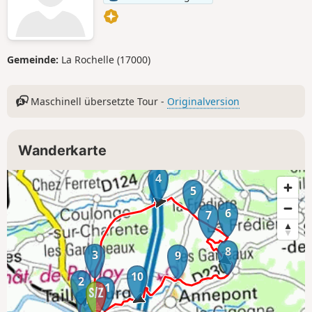
Gemeinde:
La Rochelle (17000)
Maschinell übersetzte Tour -
Originalversion
Wanderkarte
4
5
6
7
8
3
9
10
2
11
1