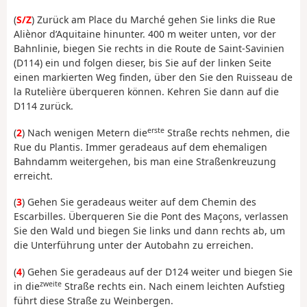
(
S/Z
) Zurück am Place du Marché gehen Sie links die Rue
Aliènor d’Aquitaine hinunter. 400 m weiter unten, vor der
Bahnlinie, biegen Sie rechts in die Route de Saint-Savinien
(D114) ein und folgen dieser, bis Sie auf der linken Seite
einen markierten Weg finden, über den Sie den Ruisseau de
la Rutelière überqueren können. Kehren Sie dann auf die
D114 zurück.
erste
(
2
) Nach wenigen Metern die
Straße rechts nehmen, die
Rue du Plantis. Immer geradeaus auf dem ehemaligen
Bahndamm weitergehen, bis man eine Straßenkreuzung
erreicht.
(
3
) Gehen Sie geradeaus weiter auf dem Chemin des
Escarbilles. Überqueren Sie die Pont des Maçons, verlassen
Sie den Wald und biegen Sie links und dann rechts ab, um
die Unterführung unter der Autobahn zu erreichen.
(
4
) Gehen Sie geradeaus auf der D124 weiter und biegen Sie
zweite
in die
Straße rechts ein. Nach einem leichten Aufstieg
führt diese Straße zu Weinbergen.