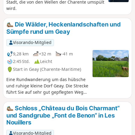
Stadt, die von den Wellen der Charente umspült
wird.
Die Wälder, Heckenlandschaften und
Sümpfe rund um Geay
Visorando-Mitglied
9,28 km
+32 m
-41 m
2:45 Std.
Leicht
Start in Geay (Charente-Maritime)
Eine Rundwanderung um das hübsche
und ruhige kleine Dorf Geay. Die Strecke
führt Sie auf sehr gut gepflegten Wegen
durch Wälder und Heckenlandschaften.
Sie wandern auch am Sumpf entlang.
Schloss „Château du Bois Charmant“
Die Charente ist nicht weit entfernt,
und Sandgrube „Font de Benon“ in Les
bleibt aber unsichtbar. Die Strecke
Nouillers
wurde vor Ort vermessen und ist daher
sehr zuverlässig.
Visorando-Mitglied