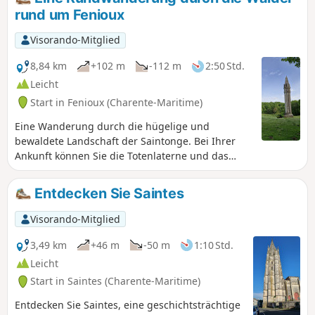
rund um Fenioux
Visorando-Mitglied
8,84 km
+102 m
-112 m
2:50 Std.
Leicht
Start in Fenioux (Charente-Maritime)
Eine Wanderung durch die hügelige und
bewaldete Landschaft der Saintonge. Bei Ihrer
Ankunft können Sie die Totenlaterne und das
romanische Portal der Kirche von Fenioux
bewundern. Informationstafeln geben Auskunft
Entdecken Sie Saintes
über diese beiden Denkmäler. Sie folgen teilweise
demGR®655(einem Jakobsweg, Route de Tours)
Visorando-Mitglied
und demGR®360, aber es gibt keine zuverlässige
Markierung auf der Strecke.
3,49 km
+46 m
-50 m
1:10 Std.
Leicht
Start in Saintes (Charente-Maritime)
Entdecken Sie Saintes, eine geschichtsträchtige