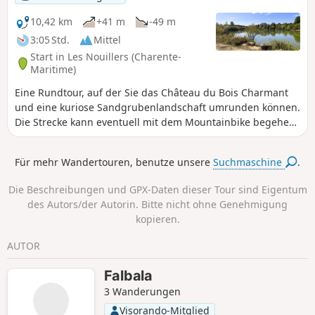
10,42 km
+41 m
-49 m
3:05 Std.
Mittel
Start in Les Nouillers (Charente-
Maritime)
Eine Rundtour, auf der Sie das Château du Bois Charmant
und eine kuriose Sandgrubenlandschaft umrunden können.
Die Strecke kann eventuell mit dem Mountainbike begehen
werden. Es gibt einige technisch anspruchsvolle Passagen.
Für mehr Wandertouren, benutze unsere
Suchmaschine
.
Die Beschreibungen und GPX-Daten dieser Tour sind Eigentum
des Autors/der Autorin. Bitte nicht ohne Genehmigung
kopieren.
AUTOR
Falbala
3 Wanderungen
Visorando-Mitglied