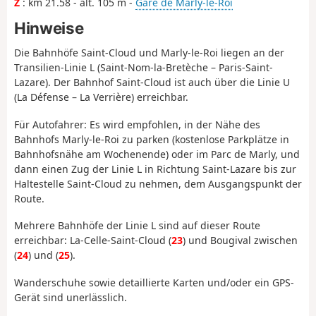
Z
: km 21.58 - alt. 105 m -
Gare de Marly-le-Roi
Hinweise
Die Bahnhöfe Saint-Cloud und Marly-le-Roi liegen an der
Transilien-Linie L (Saint-Nom-la-Bretèche – Paris-Saint-
Lazare).
Der Bahnhof Saint-Cloud ist auch über die Linie U
(La Défense – La Verrière) erreichbar
.
Für Autofahrer: Es wird empfohlen, in der Nähe des
Bahnhofs Marly-le-Roi zu parken (kostenlose Parkplätze in
Bahnhofsnähe am Wochenende) oder im Parc de Marly, und
dann einen Zug der Linie L in Richtung Saint-Lazare bis zur
Haltestelle Saint-Cloud zu nehmen, dem Ausgangspunkt der
Route.
Mehrere Bahnhöfe der Linie L sind auf dieser Route
erreichbar: La-Celle-Saint-Cloud (
23
) und Bougival zwischen
(
24
) und (
25
).
Wanderschuhe sowie detaillierte Karten und/oder ein GPS-
Gerät sind unerlässlich.