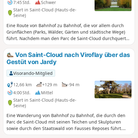
7:45 Std.
Schwer
Start in Saint-Cloud (Hauts-de-
Seine)
Eine Route von Bahnhof zu Bahnhof, die vor allem durch
Grünflächen (Parks, Wälder, Gärten und städtische Wege)
führt. Nachdem man den Parc de Saint-Cloud durchquert
und Marnes-la-Coquette sowie Vaucresson passiert hat,
führt die Route durch die Wälder und Straßen von La-Celle-
Von Saint-Cloud nach Viroflay über das
Saint-Cloud und Louveciennes, dann durch den Parc de
Gestüt von Jardy
Marly, bevor sie über den Wald und einige Wanderwege
L'Étang-la-Ville (Bahnhof Saint-Nom-la-Bretèche / Forêt de
Visorando-Mitglied
Marly) erreicht. Er ermöglicht es zudem, mehrere Bahnhöfe
derselben Linie zu erreichen und die Strecke je nach
12,66 km
+129 m
-94 m
Kondition, Lust und Wetter anzupassen.
4:00 Std.
Mittel
Start in Saint-Cloud (Hauts-de-
Seine)
Eine Wanderung von Bahnhof zu Bahnhof, die durch den
Parc de Saint-Cloud mit seinen Teichen und Skulpturen
sowie durch den Staatswald von Fausses Reposes führt.
Dazwischen verleiht das dörflich anmutende Marnes-la-