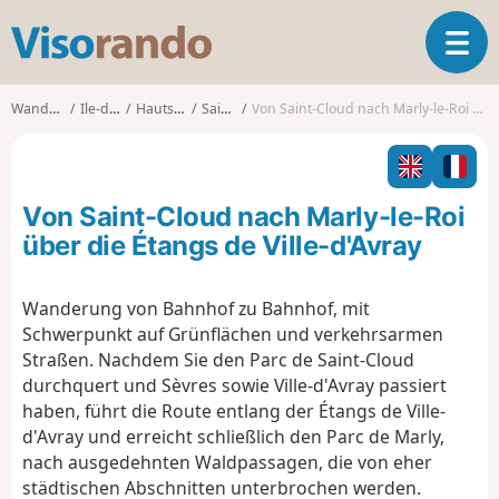
V
T
i
o
s
g
o
Wanderungen
Ile-de-France
Hauts-de-Seine
Saint-Cloud
Von Saint-Cloud nach Marly-le-Roi über die Étangs de Ville-d'Avray
g
r
l
a
e
n
n
d
Von Saint-Cloud nach Marly-le-Roi
a
o
v
über die Étangs de Ville-d'Avray
i
g
Wanderung von Bahnhof zu Bahnhof, mit
a
Schwerpunkt auf Grünflächen und verkehrsarmen
t
i
Straßen. Nachdem Sie den Parc de Saint-Cloud
o
durchquert und Sèvres sowie Ville-d'Avray passiert
n
haben, führt die Route entlang der Étangs de Ville-
d'Avray und erreicht schließlich den Parc de Marly,
nach ausgedehnten Waldpassagen, die von eher
städtischen Abschnitten unterbrochen werden.