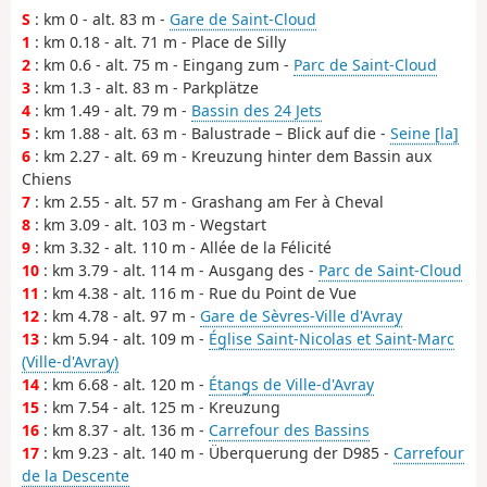
S
: km 0 - alt. 83 m -
Gare de Saint-Cloud
1
: km 0.18 - alt. 71 m - Place de Silly
2
: km 0.6 - alt. 75 m - Eingang zum -
Parc de Saint-Cloud
3
: km 1.3 - alt. 83 m - Parkplätze
4
: km 1.49 - alt. 79 m -
Bassin des 24 Jets
5
: km 1.88 - alt. 63 m - Balustrade – Blick auf die -
Seine [la]
6
: km 2.27 - alt. 69 m - Kreuzung hinter dem Bassin aux
Chiens
7
: km 2.55 - alt. 57 m - Grashang am Fer à Cheval
8
: km 3.09 - alt. 103 m - Wegstart
9
: km 3.32 - alt. 110 m - Allée de la Félicité
10
: km 3.79 - alt. 114 m - Ausgang des -
Parc de Saint-Cloud
11
: km 4.38 - alt. 116 m - Rue du Point de Vue
12
: km 4.78 - alt. 97 m -
Gare de Sèvres-Ville d'Avray
13
: km 5.94 - alt. 109 m -
Église Saint-Nicolas et Saint-Marc
(Ville-d'Avray)
14
: km 6.68 - alt. 120 m -
Étangs de Ville-d'Avray
15
: km 7.54 - alt. 125 m - Kreuzung
16
: km 8.37 - alt. 136 m -
Carrefour des Bassins
17
: km 9.23 - alt. 140 m - Überquerung der D985 -
Carrefour
de la Descente