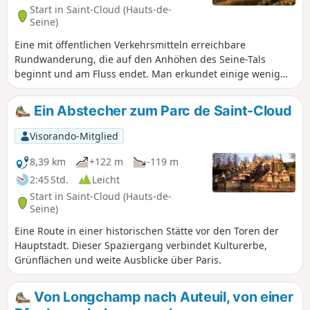
Start in Saint-Cloud (Hauts-de-
Seine)
Eine mit öffentlichen Verkehrsmitteln erreichbare
Rundwanderung, die auf den Anhöhen des Seine-Tals
beginnt und am Fluss endet. Man erkundet einige wenig
bekannte Ecken des Parc de Saint-Cloud und schlendert
durch den Parc de Brimborion. Es erwarten Sie mehrere
Ein Abstecher zum Parc de Saint-Cloud
weitläufige Aussichtspunkte.
Visorando-Mitglied
8,39 km
+122 m
-119 m
2:45 Std.
Leicht
Start in Saint-Cloud (Hauts-de-
Seine)
Eine Route in einer historischen Stätte vor den Toren der
Hauptstadt. Dieser Spaziergang verbindet Kulturerbe,
Grünflächen und weite Ausblicke über Paris.
Von Longchamp nach Auteuil, von einer