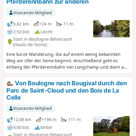
Pferderennbahn zur anderen
Visorando-Mitglied
9,82 km
+24 m
-11 m
2:50 Std.
Leicht
Start in Boulogne-Billancourt
(Hauts-de-Seine)
Eine kurze Wanderung, die auf einem wenig bekannten
Weg am Ufer der Seine beginnt. Anschließend geht es
entlang der Pferderennbahn von Longchamp und dann an
den Teichen von Suresnes und Longchamp vorbei. Nach
einem kurzen Abstecher zur Grande Cascade erreicht man
Von Boulogne nach Bougival durch den
den Lac Supérieur und erkundet dessen Südspitze. Die Tour
Parc de Saint-Cloud und den Bois de La
endet mit einer Überquerung der Pferderennbahn von
Celle
Auteuil, natürlich nur an Tagen, an denen dort keine
Pferderennen stattfinden.
Visorando-Mitglied
12,08 km
+196 m
-111 m
4:00 Std.
Mittel
Start in Boulogne-Billancourt