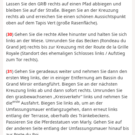
Lassen Sie den GR® rechts auf einen Pfad abbiegen und
bleiben Sie auf der Straße. Biegen Sie an der Kreuzung
rechts ab und erreichen Sie einen schönen Aussichtspunkt
oben auf dem Tapis Vert (große Rasenfläche).
(
30
) Gehen Sie die rechte Allee hinunter und halten Sie sich
links an der Wiese. Umrunden Sie das Becken (Rondeau du
Grand Jet) rechts bis zur Kreuzung mit der Route de la Grille
Royale (Standort des ehemaligen Schlosses links / Aufstieg
zum Tor rechts).
(
31
) Gehen Sie geradeaus weiter und nehmen Sie dann den
ersten Weg links, der in einiger Entfernung am Bassin du
Grand Miroir entlangführt. Biegen Sie an der nächsten
Kreuzung links ab und dann sofort rechts. Umrunden Sie
den grasbewachsenen „Kreisverkehr“ links und nehmen Sie
erste
die
Ausfahrt. Biegen Sie links ab, um an der
Umfassungsmauer entlangzugehen, dann erneut links
entlang der Terrasse, oberhalb des Tränkebeckens.
Passieren Sie die Pferdestatuen von Marly. Gehen Sie auf
der anderen Seite entlang der Umfassungsmauer hinauf bis
zur Porte du Roi.