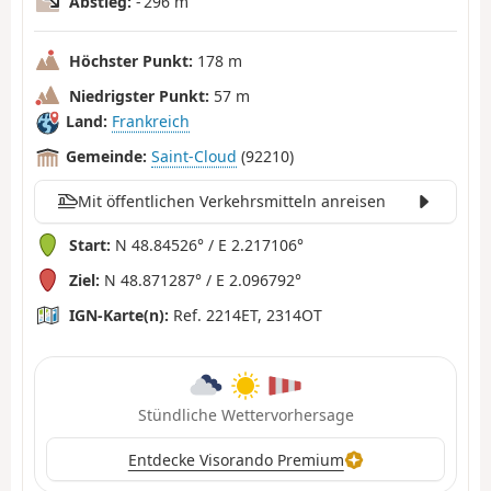
Abstieg:
- 296 m
Höchster Punkt:
178 m
Niedrigster Punkt:
57 m
Land:
Frankreich
Gemeinde:
Saint-Cloud
(92210)
Mit öffentlichen Verkehrsmitteln anreisen
Start:
N 48.84526° / E 2.217106°
Ziel:
N 48.871287° / E 2.096792°
IGN-Karte(n):
Ref. 2214ET, 2314OT
Stündliche Wettervorhersage
Entdecke Visorando Premium