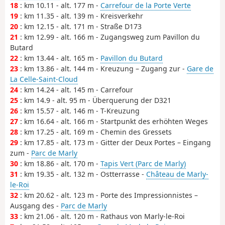
18
: km 10.11 - alt. 177 m -
Carrefour de la Porte Verte
19
: km 11.35 - alt. 139 m - Kreisverkehr
20
: km 12.15 - alt. 171 m - Straße D173
21
: km 12.99 - alt. 166 m - Zugangsweg zum Pavillon du
Butard
22
: km 13.44 - alt. 165 m -
Pavillon du Butard
23
: km 13.86 - alt. 144 m - Kreuzung – Zugang zur -
Gare de
La Celle-Saint-Cloud
24
: km 14.24 - alt. 145 m - Carrefour
25
: km 14.9 - alt. 95 m - Überquerung der D321
26
: km 15.57 - alt. 146 m - T-Kreuzung
27
: km 16.64 - alt. 166 m - Startpunkt des erhöhten Weges
28
: km 17.25 - alt. 169 m - Chemin des Gressets
29
: km 17.85 - alt. 173 m - Gitter der Deux Portes – Eingang
zum -
Parc de Marly
30
: km 18.86 - alt. 170 m -
Tapis Vert (Parc de Marly)
31
: km 19.35 - alt. 132 m - Ostterrasse -
Château de Marly-
le-Roi
32
: km 20.62 - alt. 123 m - Porte des Impressionnistes –
Ausgang des -
Parc de Marly
33
: km 21.06 - alt. 120 m - Rathaus von Marly-le-Roi