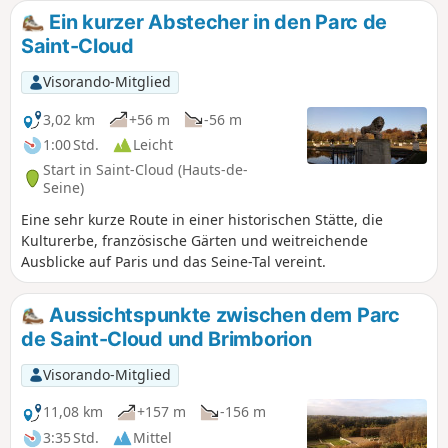
Coquette der Strecke einen schönen historischen Touch,
Ein kurzer Abstecher in den Parc de
und das Gestüt von Jardy bietet die Gelegenheit, zwischen
Saint-Cloud
weitläufigen Wiesen und den Anlagen eines bedeutenden
Reitzentrums zu schlendern.
Visorando-Mitglied
3,02 km
+56 m
-56 m
1:00 Std.
Leicht
Start in Saint-Cloud (Hauts-de-
Seine)
Eine sehr kurze Route in einer historischen Stätte, die
Kulturerbe, französische Gärten und weitreichende
Ausblicke auf Paris und das Seine-Tal vereint.
Aussichtspunkte zwischen dem Parc
de Saint-Cloud und Brimborion
Visorando-Mitglied
11,08 km
+157 m
-156 m
3:35 Std.
Mittel