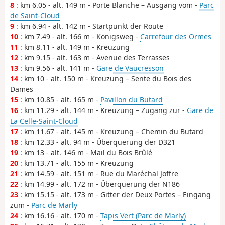
8
: km 6.05 - alt. 149 m - Porte Blanche – Ausgang vom -
Parc
de Saint-Cloud
9
: km 6.94 - alt. 142 m - Startpunkt der Route
10
: km 7.49 - alt. 166 m - Königsweg -
Carrefour des Ormes
11
: km 8.11 - alt. 149 m - Kreuzung
12
: km 9.15 - alt. 163 m - Avenue des Terrasses
13
: km 9.56 - alt. 141 m -
Gare de Vaucresson
14
: km 10 - alt. 150 m - Kreuzung – Sente du Bois des
Dames
15
: km 10.85 - alt. 165 m -
Pavillon du Butard
16
: km 11.29 - alt. 144 m - Kreuzung – Zugang zur -
Gare de
La Celle-Saint-Cloud
17
: km 11.67 - alt. 145 m - Kreuzung – Chemin du Butard
18
: km 12.33 - alt. 94 m - Überquerung der D321
19
: km 13 - alt. 146 m - Mail du Bois Brûlé
20
: km 13.71 - alt. 155 m - Kreuzung
21
: km 14.59 - alt. 151 m - Rue du Maréchal Joffre
22
: km 14.99 - alt. 172 m - Überquerung der N186
23
: km 15.15 - alt. 173 m - Gitter der Deux Portes – Eingang
zum -
Parc de Marly
24
: km 16.16 - alt. 170 m -
Tapis Vert (Parc de Marly)