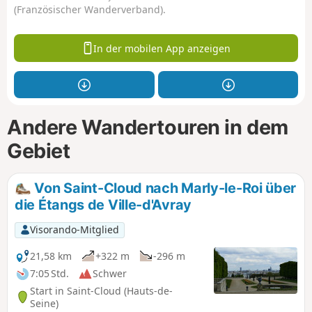
(Französischer Wanderverband).
In der mobilen App anzeigen
Andere Wandertouren in dem
Gebiet
Von Saint-Cloud nach Marly-le-Roi über
die Étangs de Ville-d'Avray
Visorando-Mitglied
21,58 km
+322 m
-296 m
7:05 Std.
Schwer
Start in Saint-Cloud (Hauts-de-
Seine)