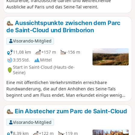
Kulturerbe, französische Gärten und weitreichende
Ausblicke auf Paris und das Seine-Tal vereint.
Aussichtspunkte zwischen dem Parc
de Saint-Cloud und Brimborion
Visorando-Mitglied
11,08 km
+157 m
-156 m
3:35 Std.
Mittel
Start in Saint-Cloud (Hauts-de-
Seine)
Eine mit öffentlichen Verkehrsmitteln erreichbare
Rundwanderung, die auf den Anhöhen des Seine-Tals
beginnt und am Fluss endet. Man erkundet einige wenig
bekannte Ecken des Parc de Saint-Cloud und schlendert
durch den Parc de Brimborion. Es erwarten Sie mehrere
Ein Abstecher zum Parc de Saint-Cloud
weitläufige Aussichtspunkte.
Visorando-Mitglied
8,39 km
+122 m
-119 m