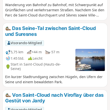
Wanderung von Bahnhof zu Bahnhof, mit Schwerpunkt auf
Grünflächen und verkehrsarmen Straßen. Nachdem Sie den
Parc de Saint-Cloud durchquert und Sèvres sowie Ville-
d'Avray passiert haben, führt die Route entlang der Étangs
de Ville-d'Avray und erreicht schließlich den Parc de Marly,
Das Seine-Tal zwischen Saint-Cloud
nach ausgedehnten Waldpassagen, die von eher
und Suresnes
städtischen Abschnitten unterbrochen werden. Unterwegs
entdecken Sie geschichtsträchtige Orte.
Visorando-Mitglied
5,75 km
+44 m
-57 m
1:45 Std.
Leicht
Start in Saint-Cloud (Hauts-de-
Seine)
Ein kurzer Stadtrundgang zwischen Hügeln, den Ufern der
Seine und einem bewaldeten Park.
Von Saint-Cloud nach Viroflay über das
Gestüt von Jardy
Visorando-Mitglied