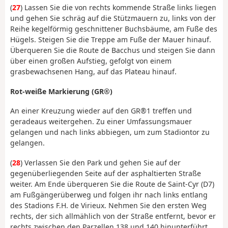
(
27
) Lassen Sie die von rechts kommende Straße links liegen
und gehen Sie schräg auf die Stützmauern zu, links von der
Reihe kegelförmig geschnittener Buchsbäume, am Fuße des
Hügels. Steigen Sie die Treppe am Fuße der Mauer hinauf.
Überqueren Sie die Route de Bacchus und steigen Sie dann
über einen großen Aufstieg, gefolgt von einem
grasbewachsenen Hang, auf das Plateau hinauf.
Rot-weiße Markierung (GR®)
An einer Kreuzung wieder auf den GR®1 treffen und
geradeaus weitergehen. Zu einer Umfassungsmauer
gelangen und nach links abbiegen, um zum Stadiontor zu
gelangen.
(
28
) Verlassen Sie den Park und gehen Sie auf der
gegenüberliegenden Seite auf der asphaltierten Straße
weiter. Am Ende überqueren Sie die Route de Saint-Cyr (D7)
am Fußgängerüberweg und folgen ihr nach links entlang
des Stadions F.H. de Virieux. Nehmen Sie den ersten Weg
rechts, der sich allmählich von der Straße entfernt, bevor er
rechts zwischen den Parzellen 138 und 140 hinunterführt.