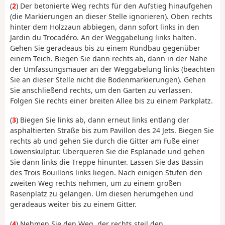
(
2
) Der betonierte Weg rechts für den Aufstieg hinaufgehen
(die Markierungen an dieser Stelle ignorieren). Oben rechts
hinter dem Holzzaun abbiegen, dann sofort links in den
Jardin du Trocadéro. An der Weggabelung links halten.
Gehen Sie geradeaus bis zu einem Rundbau gegenüber
einem Teich. Biegen Sie dann rechts ab, dann in der Nähe
der Umfassungsmauer an der Weggabelung links (beachten
Sie an dieser Stelle nicht die Bodenmarkierungen). Gehen
Sie anschließend rechts, um den Garten zu verlassen.
Folgen Sie rechts einer breiten Allee bis zu einem Parkplatz.
(
3
) Biegen Sie links ab, dann erneut links entlang der
asphaltierten Straße bis zum Pavillon des 24 Jets.
Biegen Sie
rechts ab und gehen Sie durch die Gitter am Fuße einer
Löwenskulptur. Überqueren Sie die Esplanade und gehen
Sie dann links die Treppe hinunter. Lassen Sie das Bassin
des Trois Bouillons links liegen. Nach einigen Stufen den
zweiten Weg rechts nehmen, um zu einem großen
Rasenplatz zu gelangen. Um diesen herumgehen und
geradeaus weiter bis zu einem Gitter.
(
4
) Nehmen Sie den Weg, der rechts steil den