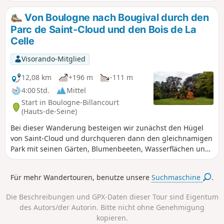
den Teichen von Suresnes und Longchamp vorbei. Nach
einem kurzen Abstecher zur Grande Cascade erreicht man
Von Boulogne nach Bougival durch den
den Lac Supérieur und erkundet dessen Südspitze. Die Tour
Parc de Saint-Cloud und den Bois de La
endet mit einer Überquerung der Pferderennbahn von
Celle
Auteuil, natürlich nur an Tagen, an denen dort keine
Pferderennen stattfinden.
Visorando-Mitglied
12,08 km
+196 m
-111 m
4:00 Std.
Mittel
Start in Boulogne-Billancourt
(Hauts-de-Seine)
Bei dieser Wanderung besteigen wir zunächst den Hügel
von Saint-Cloud und durchqueren dann den gleichnamigen
Park mit seinen Gärten, Blumenbeeten, Wasserflächen und
Statuen griechisch-römischer Inspiration. Anschließend
durchqueren wir ein Wohngebiet mit schönen Häusern.
Für mehr Wandertouren, benutze unsere
Suchmaschine
.
Nach der Durchquerung des Bois de La Celle durchqueren
wir das „Dorf” La Celle Saint-Cloud, um zum Bahnhof von
Die Beschreibungen und GPX-Daten dieser Tour sind Eigentum
Bougival zu gelangen.
des Autors/der Autorin. Bitte nicht ohne Genehmigung
kopieren.