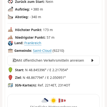
Zurück zum Start:
Nein
Aufstieg:
+ 380 m
Abstieg:
- 340 m
Höchster Punkt:
173 m
Niedrigster Punkt:
57 m
Land:
Frankreich
Gemeinde:
Saint-Cloud
(92210)
Mit öffentlichen Verkehrsmitteln anreisen
Start:
N 48.845396° / E 2.217054°
Ziel:
N 48.867794° / E 2.050951°
IGN-Karte(n):
Ref. 2214ET, 2314OT
Stündliche Wettervorhersage