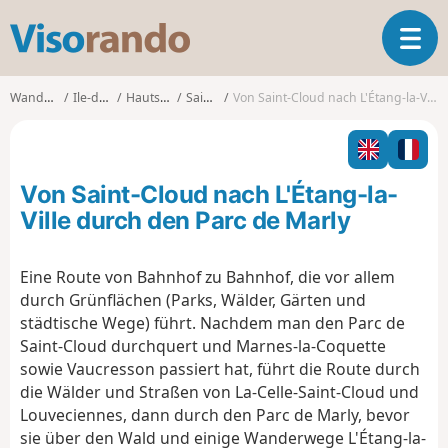
V
T
i
o
s
g
o
Wanderungen
Ile-de-France
Hauts-de-Seine
Saint-Cloud
Von Saint-Cloud nach L'Étang-la-Ville durch den Parc de Marly
g
r
l
a
e
n
n
d
Von Saint-Cloud nach L'Étang-la-
a
o
v
Ville durch den Parc de Marly
i
g
Eine Route von Bahnhof zu Bahnhof, die vor allem
a
durch Grünflächen (Parks, Wälder, Gärten und
t
i
städtische Wege) führt. Nachdem man den Parc de
o
Saint-Cloud durchquert und Marnes-la-Coquette
n
sowie Vaucresson passiert hat, führt die Route durch
die Wälder und Straßen von La-Celle-Saint-Cloud und
Louveciennes, dann durch den Parc de Marly, bevor
sie über den Wald und einige Wanderwege L'Étang-la-