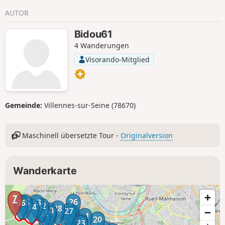
AUTOR
Bidou61
4 Wanderungen
Visorando-Mitglied
Gemeinde:
Villennes-sur-Seine (78670)
Maschinell übersetzte Tour -
Originalversion
Wanderkarte
26
35
33
36
32
34
28
30
27
25
29
31
21
24
20
22
23