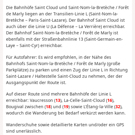
Die Bahnhöfe Saint Cloud und Saint-Nom-la-Bretèche / Forêt
de Marly liegen an der Transilien-Linie L (Saint-Nom-la-
Bretèche – Paris-Saint-Lazare).
Der Bahnhof Saint Cloud ist
auch über die Linie U (La Défense – La Verrière) erreichbar.
Der Bahnhof Saint-Nom-la-Bretèche / Forêt de Marly ist
ebenfalls mit der Straßenbahnlinie 13 (Saint-Germain-en-
Laye – Saint-Cyr) erreichbar.
Für Autofahrer: Es wird empfohlen, in der Nähe des
Bahnhofs Saint-Nom-la-Bretèche / Forêt de Marly (große
Parkplätze) zu parken und einen Zug der Linie L in Richtung
Saint-Lazare / Haltestelle Saint-Cloud zu nehmen, der der
Ausgangspunkt der Route ist.
Auf dieser Route sind mehrere Bahnhöfe der Linie L
erreichbar: Vaucresson (
13
), La-Celle-Saint-Cloud (
16
),
Bougival zwischen (
18
) und (
19
) sowie L'Étang-la-Ville (
32
),
wodurch die Wanderung bei Bedarf verkürzt werden kann.
Wanderschuhe sowie detaillierte Karten und/oder ein GPS
sind unerlässlich.