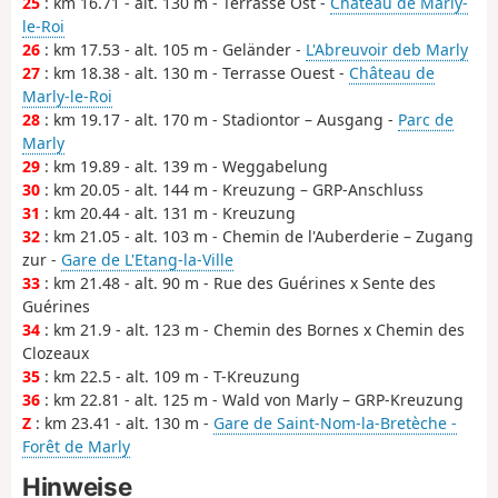
25
: km 16.71 - alt. 130 m - Terrasse Ost -
Château de Marly-
le-Roi
26
: km 17.53 - alt. 105 m - Geländer -
L'Abreuvoir deb Marly
27
: km 18.38 - alt. 130 m - Terrasse Ouest -
Château de
Marly-le-Roi
28
: km 19.17 - alt. 170 m - Stadiontor – Ausgang -
Parc de
Marly
29
: km 19.89 - alt. 139 m - Weggabelung
30
: km 20.05 - alt. 144 m - Kreuzung – GRP-Anschluss
31
: km 20.44 - alt. 131 m - Kreuzung
32
: km 21.05 - alt. 103 m - Chemin de l'Auberderie – Zugang
zur -
Gare de L'Etang-la-Ville
33
: km 21.48 - alt. 90 m - Rue des Guérines x Sente des
Guérines
34
: km 21.9 - alt. 123 m - Chemin des Bornes x Chemin des
Clozeaux
35
: km 22.5 - alt. 109 m - T-Kreuzung
36
: km 22.81 - alt. 125 m - Wald von Marly – GRP-Kreuzung
Z
: km 23.41 - alt. 130 m -
Gare de Saint-Nom-la-Bretèche -
Forêt de Marly
Hinweise