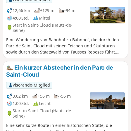
12,66 km
+129 m
-94 m
4:00 Std.
Mittel
Start in Saint-Cloud (Hauts-de-
Seine)
Eine Wanderung von Bahnhof zu Bahnhof, die durch den
Parc de Saint-Cloud mit seinen Teichen und Skulpturen
sowie durch den Staatswald von Fausses Reposes führt.
Dazwischen verleiht das dörflich anmutende Marnes-la-
Coquette der Strecke einen schönen historischen Touch,
Ein kurzer Abstecher in den Parc de
und das Gestüt von Jardy bietet die Gelegenheit, zwischen
Saint-Cloud
weitläufigen Wiesen und den Anlagen eines bedeutenden
Reitzentrums zu schlendern.
Visorando-Mitglied
3,02 km
+56 m
-56 m
1:00 Std.
Leicht
Start in Saint-Cloud (Hauts-de-
Seine)
Eine sehr kurze Route in einer historischen Stätte, die