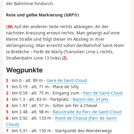
der Bahnlinie hindurch.
Rote und gelbe Markierung (GRP®)
(
36
) Auf der anderen Seite rechts abbiegen. An der
nächsten Kreuzung erneut rechts. Man gelangt auf eine
kleine Straße und folgt dieser im Abstieg in ihrer
Verlängerung. Man erreicht sofort den
Bahnhof Saint-Nom-
la-Bretèche – Forêt de Marly (Transilien Linie L rechts,
Straßenbahn Linie 13 links) (
Z
).
Wegpunkte
S
: km 0 - alt. 89 m -
Gare de Saint-Cloud
1
: km 0.19 - alt. 71 m - Place de Silly
2
: km 0.59 - alt. 75 m - Eingang zum -
Parc de Saint-Cloud
3
: km 1.3 - alt. 83 m - Parkplatz -
Bassin des 24 Jets
4
: km 1.97 - alt. 57 m - Gitter am Fer à Cheval
5
: km 2.48 - alt. 98 m -
Balustrade du Parc de Saint-Cloud
6
: km 3.92 - alt. 133 m -
Rond de Chasse (Parc de Saint-
Cloud)
7
: km 5.31 - alt. 150 m - Startpunkt des Wanderwegs