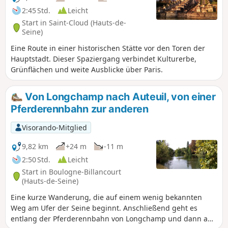
2:45 Std.
Leicht
Start in Saint-Cloud (Hauts-de-
Seine)
Eine Route in einer historischen Stätte vor den Toren der
Hauptstadt. Dieser Spaziergang verbindet Kulturerbe,
Grünflächen und weite Ausblicke über Paris.
Von Longchamp nach Auteuil, von einer
Pferderennbahn zur anderen
Visorando-Mitglied
9,82 km
+24 m
-11 m
2:50 Std.
Leicht
Start in Boulogne-Billancourt
(Hauts-de-Seine)
Eine kurze Wanderung, die auf einem wenig bekannten
Weg am Ufer der Seine beginnt. Anschließend geht es
entlang der Pferderennbahn von Longchamp und dann an