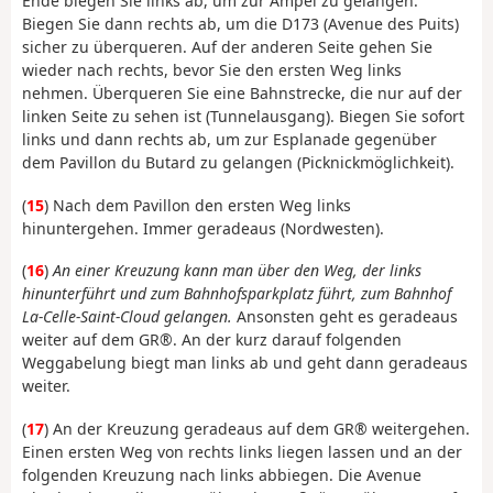
Ende biegen Sie links ab, um zur Ampel zu gelangen.
Biegen Sie dann rechts ab, um die D173 (Avenue des Puits)
sicher zu überqueren. Auf der anderen Seite gehen Sie
wieder nach rechts, bevor Sie den ersten Weg links
nehmen. Überqueren Sie eine Bahnstrecke, die nur auf der
linken Seite zu sehen ist (Tunnelausgang). Biegen Sie sofort
links und dann rechts ab, um zur Esplanade gegenüber
dem Pavillon du Butard zu gelangen (Picknickmöglichkeit).
(
15
) Nach dem Pavillon den ersten Weg links
hinuntergehen. Immer geradeaus (Nordwesten).
(
16
)
An einer Kreuzung kann man über den Weg, der links
hinunterführt und zum Bahnhofsparkplatz führt, zum Bahnhof
La-Celle-Saint-Cloud gelangen.
Ansonsten geht es geradeaus
weiter auf dem GR®. An der kurz darauf folgenden
Weggabelung biegt man links ab und geht dann geradeaus
weiter.
(
17
) An der Kreuzung geradeaus auf dem GR® weitergehen.
Einen ersten Weg von rechts links liegen lassen und an der
folgenden Kreuzung nach links abbiegen. Die Avenue