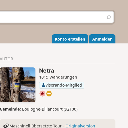
S
u
c
h
e
Konto erstellen
Anmelden
n
AUTOR
Netra
1015 Wanderungen
Visorando-Mitglied
Gemeinde:
Boulogne-Billancourt (92100)
Maschinell übersetzte Tour -
Originalversion