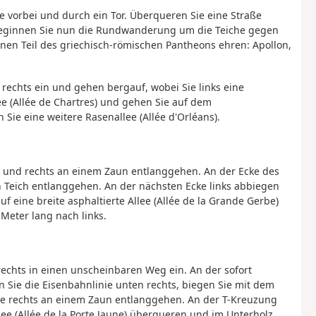
e vorbei und durch ein Tor. Überqueren Sie eine Straße
. Beginnen Sie nun die Rundwanderung um die Teiche gegen
inen Teil des griechisch-römischen Pantheons ehren: Apollon,
echts ein und gehen bergauf, wobei Sie links eine
e (Allée de Chartres) und gehen Sie auf dem
ie eine weitere Rasenallee (Allée d'Orléans).
n und rechts an einem Zaun entlanggehen. An der Ecke des
 Teich entlanggehen. An der nächsten Ecke links abbiegen
f eine breite asphaltierte Allee (Allée de la Grande Gerbe)
 Meter lang nach links.
 rechts in einen unscheinbaren Weg ein. An der sofort
 Sie die Eisenbahnlinie unten rechts, biegen Sie mit dem
ie rechts an einem Zaun entlanggehen. An der T-Kreuzung
e (Allée de la Porte Jaune) überqueren und im Unterholz