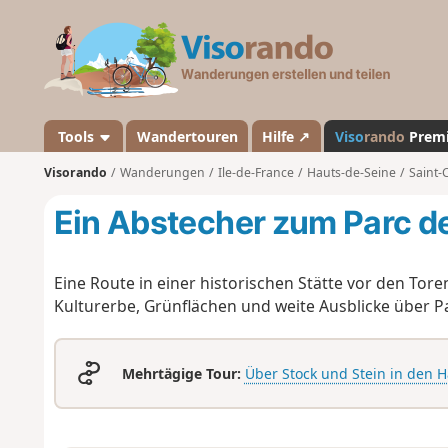
V
i
s
o
r
a
Tools
Wandertouren
Hilfe ↗
Viso
rando
Prem
n
Visorando
Wanderungen
Ile-de-France
Hauts-de-Seine
Saint-
d
o
Ein Abstecher zum Parc d
Eine Route in einer historischen Stätte vor den Tor
Kulturerbe, Grünflächen und weite Ausblicke über Pa
Mehrtägige Tour:
Über Stock und Stein in den 