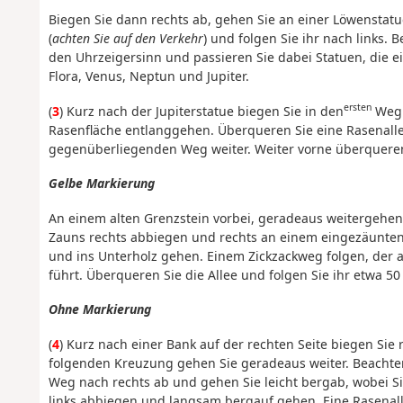
Biegen Sie dann rechts ab, gehen Sie an einer Löwenstatu
(
achten Sie auf den Verkehr
) und folgen Sie ihr nach links
den Uhrzeigersinn und passieren Sie dabei Statuen, die e
Flora, Venus, Neptun und Jupiter.
ersten
(
3
) Kurz nach der Jupiterstatue biegen Sie in den
Weg r
Rasenfläche entlanggehen. Überqueren Sie eine Rasenalle
gegenüberliegenden Weg weiter. Weiter vorne überqueren S
Gelbe Markierung
An einem alten Grenzstein vorbei, geradeaus weitergehe
Zauns rechts abbiegen und rechts an einem eingezäunten
und ins Unterholz gehen. Einem Zickzackweg folgen, der au
führt. Überqueren Sie die Allee und folgen Sie ihr etwa 50
Ohne Markierung
(
4
) Kurz nach einer Bank auf der rechten Seite biegen Sie
folgenden Kreuzung gehen Sie geradeaus weiter. Beachten
Weg nach rechts ab und gehen Sie leicht bergab, wobei S
links abbiegen und langsam bergauf gehen. Eine Rasenalle