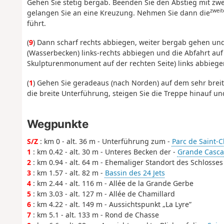
Gehen Sie stetig bergab. Beenden Sie den Abstieg mit zw
zweit
gelangen Sie an eine Kreuzung. Nehmen Sie dann die
führt.
(
9
) Dann scharf rechts abbiegen, weiter bergab gehen un
(Wasserbecken) links-rechts abbiegen und die Abfahrt auf
Skulpturenmonument auf der rechten Seite) links abbieg
(
1
) Gehen Sie geradeaus (nach Norden) auf dem sehr breit
die breite Unterführung, steigen Sie die Treppe hinauf u
Wegpunkte
S/Z
: km 0 - alt. 36 m - Unterführung zum -
Parc de Saint-C
1
: km 0.42 - alt. 30 m - Unteres Becken der -
Grande Cascad
2
: km 0.94 - alt. 64 m - Ehemaliger Standort des Schlosses
3
: km 1.57 - alt. 82 m -
Bassin des 24 Jets
4
: km 2.44 - alt. 116 m - Allée de la Grande Gerbe
5
: km 3.03 - alt. 127 m - Allée de Chamillard
6
: km 4.22 - alt. 149 m - Aussichtspunkt „La Lyre”
7
: km 5.1 - alt. 133 m - Rond de Chasse