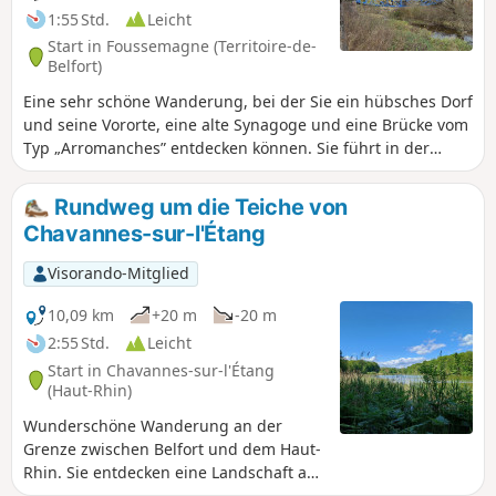
1:55 Std.
Leicht
Start in Foussemagne (Territoire-de-
Belfort)
Eine sehr schöne Wanderung, bei der Sie ein hübsches Dorf
und seine Vororte, eine alte Synagoge und eine Brücke vom
Typ „Arromanches” entdecken können. Sie führt in der
Nähe des Rastplatzes Porte d'Alsace mit dem
Entdeckungspfad „Les Fosses” vorbei, auf dem Sie lernen,
Rundweg um die Teiche von
die Bäume unserer Region zu erkennen. Nicht zu vergessen
Chavannes-sur-l'Étang
der Étang de la Marnière, ein ausgedehntes Feuchtgebiet
mit einer Flora und Fauna, die es zu entdecken gilt. Die
Visorando-Mitglied
Wanderung ist ausgeschildert.
10,09 km
+20 m
-20 m
2:55 Std.
Leicht
Start in Chavannes-sur-l'Étang
(Haut-Rhin)
Wunderschöne Wanderung an der
Grenze zwischen Belfort und dem Haut-
Rhin. Sie entdecken eine Landschaft aus
Feldern und Wäldern mit herrlichen