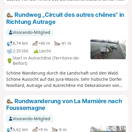
die romanische Apsis aus dem 12. Jahrhundert erhalten.
Auf dem Gesims sind drei menschliche Köpfe zu sehen. Die
Rundweg „Circuit des autres chênes” in
Grabsteine zu beiden Seiten des Portals stammen aus dem
Richtung Autrage
Jahr 1750. Das Pfarrhaus direkt neben der Kirche ist
aufgrund seiner Größe bemerkenswert.
Visorando-Mitglied
8,74 km
+40 m
-41 m
2:35 Std.
Leicht
Start in Autrechêne (Territoire-de-
Belfort)
Schöne Wanderung durch die Landschaft und den Wald.
Schöne Aussicht auf das Jura-Massiv. Sehr hübsche Dörfer
Novillard, Autrage und Autrechêne mit Dekorationen von
Künstlern. Leicht erreichbar, etwa zehn Kilometer südöstlich
von Belfort. Diese Wanderung ist markiert.
Rundwanderung von La Marnière nach
Foussemagne
Visorando-Mitglied
6,62 km
+9 m
-9 m