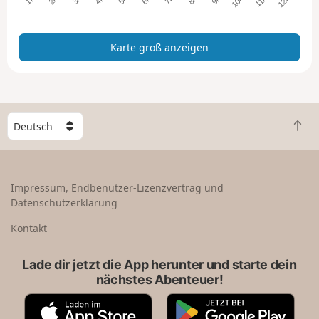
a
n
z
Karte groß anzeigen
e
i
g
e
n
W
Z
ä
u
h
r
l
ü
e
Impressum, Endbenutzer-Lizenzvertrag und
c
e
Datenschutzerklärung
k
i
n
n
Kontakt
a
L
c
a
Lade dir jetzt die App herunter und starte dein
h
n
nächstes Abenteuer!
o
d
b
A
G
e
p
o