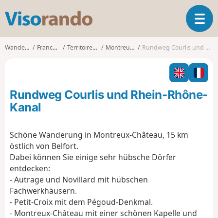
V
T
i
o
s
g
o
Wanderungen
Franche-Comté
Territoire-de-Belfort
Montreux-Château
Rundweg Courlis und Rhein-Rhône-Kanal
g
r
l
a
e
n
n
d
Rundweg Courlis und Rhein-Rhône-
a
o
v
Kanal
i
g
Schöne Wanderung in Montreux-Château, 15 km
a
östlich von Belfort.
t
i
Dabei können Sie einige sehr hübsche Dörfer
o
entdecken:
n
- Autrage und Novillard mit hübschen
Fachwerkhäusern.
- Petit-Croix mit dem Pégoud-Denkmal.
- Montreux-Château mit einer schönen Kapelle und