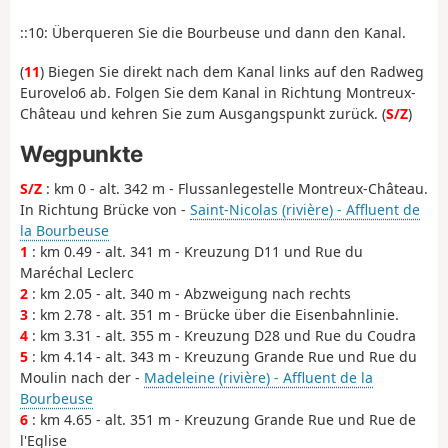
::10: Überqueren Sie die Bourbeuse und dann den Kanal.
(
11
) Biegen Sie direkt nach dem Kanal links auf den Radweg
Eurovelo6 ab. Folgen Sie dem Kanal in Richtung Montreux-
Château und kehren Sie zum Ausgangspunkt zurück. (
S/Z
)
Wegpunkte
S/Z
: km 0 - alt. 342 m - Flussanlegestelle Montreux-Château.
In Richtung Brücke von -
Saint-Nicolas (rivière) - Affluent de
la Bourbeuse
1
: km 0.49 - alt. 341 m - Kreuzung D11 und Rue du
Maréchal Leclerc
2
: km 2.05 - alt. 340 m - Abzweigung nach rechts
3
: km 2.78 - alt. 351 m - Brücke über die Eisenbahnlinie.
4
: km 3.31 - alt. 355 m - Kreuzung D28 und Rue du Coudra
5
: km 4.14 - alt. 343 m - Kreuzung Grande Rue und Rue du
Moulin nach der -
Madeleine (rivière) - Affluent de la
Bourbeuse
6
: km 4.65 - alt. 351 m - Kreuzung Grande Rue und Rue de
l'Eglise