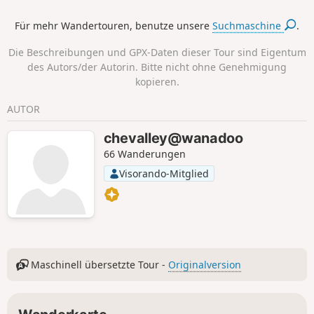
Teichen. Als Bonus gibt es einen
Für mehr Wandertouren, benutze unsere
Suchmaschine
.
Lehrpfad mit Tafeln über die Bäume
unserer Region.
Die Beschreibungen und GPX-Daten dieser Tour sind Eigentum
des Autors/der Autorin. Bitte nicht ohne Genehmigung
kopieren.
AUTOR
chevalley@wanadoo
66 Wanderungen
Visorando-Mitglied
Maschinell übersetzte Tour -
Originalversion