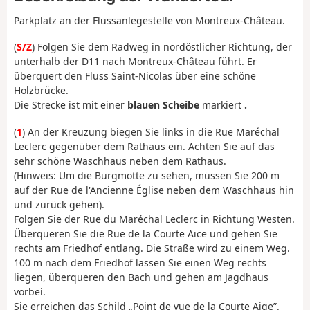
Parkplatz an der Flussanlegestelle von Montreux-Château.
(
S/Z
) Folgen Sie dem Radweg in nordöstlicher Richtung, der
unterhalb der D11 nach Montreux-Château führt. Er
überquert den Fluss Saint-Nicolas über eine schöne
Holzbrücke.
Die Strecke ist mit einer
blauen Scheibe
markiert
.
(
1
) An der Kreuzung biegen Sie links in die Rue Maréchal
Leclerc gegenüber dem Rathaus ein. Achten Sie auf das
sehr schöne Waschhaus neben dem Rathaus.
(Hinweis: Um die Burgmotte zu sehen, müssen Sie 200 m
auf der Rue de l'Ancienne Église neben dem Waschhaus hin
und zurück gehen).
Folgen Sie der Rue du Maréchal Leclerc in Richtung Westen.
Überqueren Sie die Rue de la Courte Aice und gehen Sie
rechts am Friedhof entlang. Die Straße wird zu einem Weg.
100 m nach dem Friedhof lassen Sie einen Weg rechts
liegen, überqueren den Bach und gehen am Jagdhaus
vorbei.
Sie erreichen das Schild „Point de vue de la Courte Aige”.