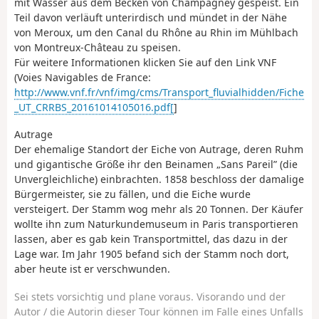
mit Wasser aus dem Becken von Champagney gespeist. Ein
Teil davon verläuft unterirdisch und mündet in der Nähe
von Meroux, um den Canal du Rhône au Rhin im Mühl­bach
von Montreux-Château zu speisen.
Für weitere Informationen klicken Sie auf den Link VNF
(Voies Navigables de France:
http://www.vnf.fr/vnf/img/cms/Transport_fluvialhidden/Fiche
_UT_CRRBS_20161014105016.pdf[
]
Autrage
Der ehemalige Standort der Eiche von Autrage, deren Ruhm
und gigantische Größe ihr den Beinamen „Sans Pareil” (die
Unvergleichliche) einbrachten. 1858 beschloss der damalige
Bürgermeister, sie zu fällen, und die Eiche wurde
versteigert. Der Stamm wog mehr als 20 Tonnen. Der Käufer
wollte ihn zum Naturkundemuseum in Paris transportieren
lassen, aber es gab kein Transportmittel, das dazu in der
Lage war. Im Jahr 1905 befand sich der Stamm noch dort,
aber heute ist er verschwunden.
Sei stets vorsichtig und plane voraus. Visorando und der
Autor / die Autorin dieser Tour können im Falle eines Unfalls