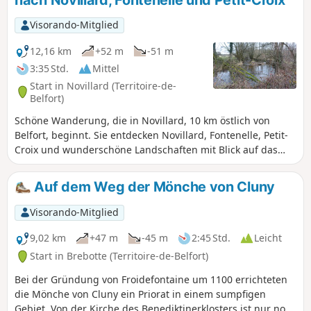
nach Novillard, Fontenelle und Petit-Croix
von Petit-Croix und schließlich die Kapelle Sainte-Catherine
sowie den Burghügel von Montreux-Château. Die gesamte
Visorando-Mitglied
Wanderung führt abwechselnd durch Wald, Dörfer und die
Landschaft.
12,16 km
+52 m
-51 m
3:35 Std.
Mittel
Start in Novillard (Territoire-de-
Belfort)
Schöne Wanderung, die in Novillard, 10 km östlich von
Belfort, beginnt. Sie entdecken Novillard, Fontenelle, Petit-
Croix und wunderschöne Landschaften mit Blick auf das
Schweizer Jura und die Vogesen. Sie wandern am Ufer der
Madeleine entlang, inmitten des Unterholzes. Die
Auf dem Weg der Mönche von Cluny
Wanderung führt an der Stelle vorbei, an der Adolphe
Pégoud, ein Fliegerass, 1915 abgeschossen wurde. Diese
Visorando-Mitglied
Wanderung ist ausgeschildert.
9,02 km
+47 m
-45 m
2:45 Std.
Leicht
Start in Brebotte (Territoire-de-Belfort)
Bei der Gründung von Froidefontaine um 1100 errichteten
die Mönche von Cluny ein Priorat in einem sumpfigen
Gebiet. Von der Kirche des Benediktinerklosters ist nur noch