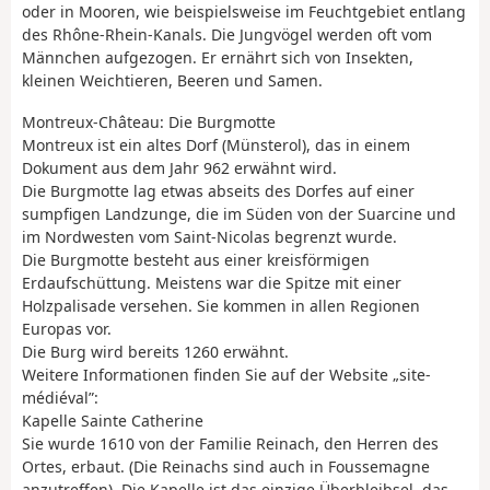
oder in Mooren, wie beispielsweise im Feuchtgebiet entlang
des Rhône-Rhein-Kanals. Die Jungvögel werden oft vom
Männchen aufgezogen. Er ernährt sich von Insekten,
kleinen Weichtieren, Beeren und Samen.
Montreux-Château: Die Burgmotte
Montreux ist ein altes Dorf (Münsterol), das in einem
Dokument aus dem Jahr 962 erwähnt wird.
Die Burgmotte lag etwas abseits des Dorfes auf einer
sumpfigen Landzunge, die im Süden von der Suarcine und
im Nordwesten vom Saint-Nicolas begrenzt wurde.
Die Burgmotte besteht aus einer kreisförmigen
Erdaufschüttung. Meistens war die Spitze mit einer
Holzpalisade versehen. Sie kommen in allen Regionen
Europas vor.
Die Burg wird bereits 1260 erwähnt.
Weitere Informationen finden Sie auf der Website „site-
médiéval”:
Kapelle Sainte Catherine
Sie wurde 1610 von der Familie Reinach, den Herren des
Ortes, erbaut. (Die Reinachs sind auch in Foussemagne
anzutreffen). Die Kapelle ist das einzige Überbleibsel, das