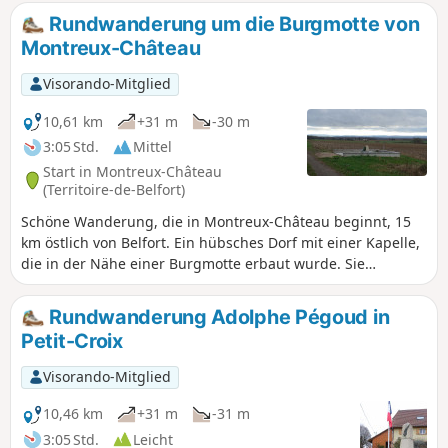
Rundwanderung um die Burgmotte von
Montreux-Château
Visorando-Mitglied
10,61 km
+31 m
-30 m
3:05 Std.
Mittel
Start in Montreux-Château
(Territoire-de-Belfort)
Schöne Wanderung, die in Montreux-Château beginnt, 15
km östlich von Belfort. Ein hübsches Dorf mit einer Kapelle,
die in der Nähe einer Burgmotte erbaut wurde. Sie
entdecken eine ländliche Landschaft mit Blick auf den
Schweizer Jura. Die Wanderung führt an der Stelle vorbei,
Rundwanderung Adolphe Pégoud in
an der Adolphe Pégoud, ein Fliegerass, 1915 abgeschossen
Petit-Croix
wurde. Diese Wanderung ist markiert.
Visorando-Mitglied
10,46 km
+31 m
-31 m
3:05 Std.
Leicht