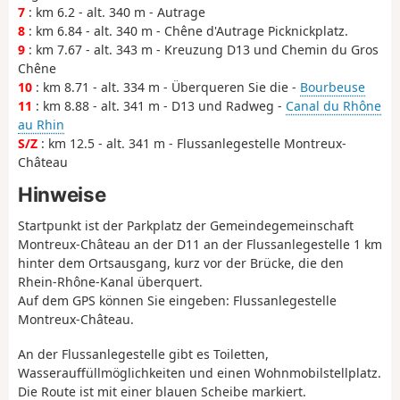
7
: km 6.2 - alt. 340 m - Autrage
8
: km 6.84 - alt. 340 m - Chêne d'Autrage Picknickplatz.
9
: km 7.67 - alt. 343 m - Kreuzung D13 und Chemin du Gros
Chêne
10
: km 8.71 - alt. 334 m - Überqueren Sie die -
Bourbeuse
11
: km 8.88 - alt. 341 m - D13 und Radweg -
Canal du Rhône
au Rhin
S/Z
: km 12.5 - alt. 341 m - Flussanlegestelle Montreux-
Château
Hinweise
Startpunkt ist der Parkplatz der Gemeindegemeinschaft
Montreux-Château an der D11 an der Flussanlegestelle 1 km
hinter dem Ortsausgang, kurz vor der Brücke, die den
Rhein-Rhône-Kanal überquert.
Auf dem GPS können Sie eingeben: Flussanlegestelle
Montreux-Château.
An der Flussanlegestelle gibt es Toiletten,
Wasserauffüllmöglichkeiten und einen Wohnmobilstellplatz.
Die Route ist mit einer blauen Scheibe markiert.