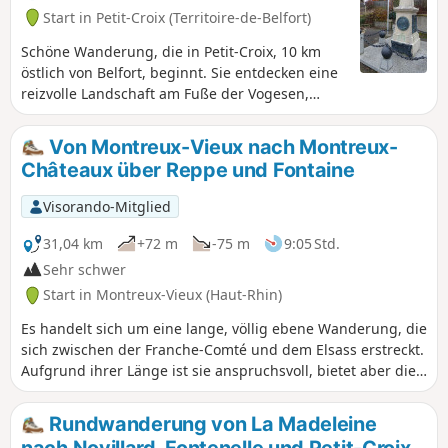
Start in Petit-Croix (Territoire-de-Belfort)
Schöne Wanderung, die in Petit-Croix, 10 km
östlich von Belfort, beginnt. Sie entdecken eine
reizvolle Landschaft am Fuße der Vogesen,
vorbei an den Dörfern Cunelières und
Foussemagne. Die Wanderung führt an der
Von Montreux-Vieux nach Montreux-
Stelle vorbei, an der Adolphe Pégoud, ein
Châteaux über Reppe und Fontaine
Fliegerass, 1915 abgeschossen wurde. Im
Zentrum des Dorfes sehen Sie auch das ihm
Visorando-Mitglied
gewidmete Denkmal. Die Wanderung ist
ausgeschildert.
31,04 km
+72 m
-75 m
9:05 Std.
Sehr schwer
Start in Montreux-Vieux (Haut-Rhin)
Es handelt sich um eine lange, völlig ebene Wanderung, die
sich zwischen der Franche-Comté und dem Elsass erstreckt.
Aufgrund ihrer Länge ist sie anspruchsvoll, bietet aber die
Möglichkeit, viele Sehenswürdigkeiten zu entdecken, wie
die Teiche von La Marnière und Belle Île, die Kapelle Notre-
Rundwanderung von La Madeleine
Dame de Bellefontaine, die Linde von Turenne, die Kirche