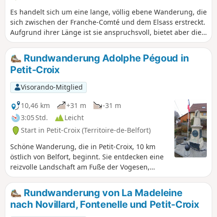
Es handelt sich um eine lange, völlig ebene Wanderung, die
sich zwischen der Franche-Comté und dem Elsass erstreckt.
Aufgrund ihrer Länge ist sie anspruchsvoll, bietet aber die
Möglichkeit, viele Sehenswürdigkeiten zu entdecken, wie
die Teiche von La Marnière und Belle Île, die Kapelle Notre-
Rundwanderung Adolphe Pégoud in
Dame de Bellefontaine, die Linde von Turenne, die Kirche
Petit-Croix
von Petit-Croix und schließlich die Kapelle Sainte-Catherine
sowie den Burghügel von Montreux-Château. Die gesamte
Visorando-Mitglied
Wanderung führt abwechselnd durch Wald, Dörfer und die
Landschaft.
10,46 km
+31 m
-31 m
3:05 Std.
Leicht
Start in Petit-Croix (Territoire-de-Belfort)
Schöne Wanderung, die in Petit-Croix, 10 km
östlich von Belfort, beginnt. Sie entdecken eine
reizvolle Landschaft am Fuße der Vogesen,
vorbei an den Dörfern Cunelières und
Foussemagne. Die Wanderung führt an der
Rundwanderung von La Madeleine
Stelle vorbei, an der Adolphe Pégoud, ein
nach Novillard, Fontenelle und Petit-Croix
Fliegerass, 1915 abgeschossen wurde. Im