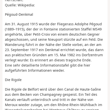
Quelle: Wikipedia:
Pégoud-Denkmal
Am 31. August 1915 wurde der Fliegerass Adolphe Pégoud
(1889–1915), der der in Fontaine stationierten Staffel MS49
angehörte, über Petit-Croix von einem deutschen Gegner
abgeschossen, und seine Nieuport stürzte auf ein Feld. Die
Wanderung führt in der Nähe der Stelle vorbei, an der am
23. September 1917 ein Denkmal errichtet wurde, das dann
aus praktischen Gründen am 15. Mai 1982 ins Dorfzentrum
verlegt wurde: Es erinnert an dieses tragische Ende.
Eine sehr detaillierte Informationstafel gibt die hier
aufgeführten Informationen wieder.
Die Rigole
Die Rigole de Belfort wird über den Canal de Haute-Saône
aus dem Becken von Champagney gespeist. Ein Teil des
Kanals verläuft unterirdisch und tritt in der Nähe von
Meroux wieder zutage, um den Rhône-Rhein-Mühl­bach im
Wasserteilungsbecken bei Montreux-Château zu speisen.