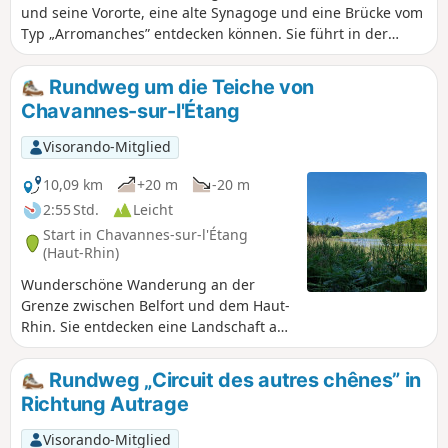
und seine Vororte, eine alte Synagoge und eine Brücke vom
Typ „Arromanches” entdecken können. Sie führt in der
Nähe des Rastplatzes Porte d'Alsace mit dem
Entdeckungspfad „Les Fosses” vorbei, auf dem Sie lernen,
Rundweg um die Teiche von
die Bäume unserer Region zu erkennen. Nicht zu vergessen
Chavannes-sur-l'Étang
der Étang de la Marnière, ein ausgedehntes Feuchtgebiet
mit einer Flora und Fauna, die es zu entdecken gilt. Die
Visorando-Mitglied
Wanderung ist ausgeschildert.
10,09 km
+20 m
-20 m
2:55 Std.
Leicht
Start in Chavannes-sur-l'Étang
(Haut-Rhin)
Wunderschöne Wanderung an der
Grenze zwischen Belfort und dem Haut-
Rhin. Sie entdecken eine Landschaft aus
Feldern und Wäldern mit herrlichen
Teichen. Als Bonus gibt es einen
Rundweg „Circuit des autres chênes” in
Lehrpfad mit Tafeln über die Bäume
Richtung Autrage
unserer Region.
Visorando-Mitglied