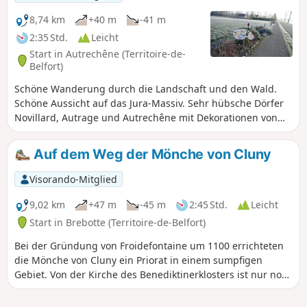
8,74 km
+40 m
-41 m
2:35 Std.
Leicht
Start in Autrechêne (Territoire-de-
Belfort)
Schöne Wanderung durch die Landschaft und den Wald.
Schöne Aussicht auf das Jura-Massiv. Sehr hübsche Dörfer
Novillard, Autrage und Autrechêne mit Dekorationen von
Künstlern. Leicht erreichbar, etwa zehn Kilometer südöstlich
von Belfort. Diese Wanderung ist markiert.
Auf dem Weg der Mönche von Cluny
Visorando-Mitglied
9,02 km
+47 m
-45 m
2:45 Std.
Leicht
Start in Brebotte (Territoire-de-Belfort)
Bei der Gründung von Froidefontaine um 1100 errichteten
die Mönche von Cluny ein Priorat in einem sumpfigen
Gebiet. Von der Kirche des Benediktinerklosters ist nur noch
die romanische Apsis aus dem 12. Jahrhundert erhalten.
Auf dem Gesims sind drei menschliche Köpfe zu sehen. Die