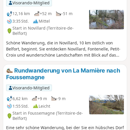
Zentrum des Dorfes sehen Sie auch das ihm
Visorando-Mitglied
gewidmete Denkmal. Die Wanderung ist
ausgeschildert.
12,16 km
+52 m
-51 m
3:35 Std.
Mittel
Start in Novillard (Territoire-de-
Belfort)
Schöne Wanderung, die in Novillard, 10 km östlich von
Belfort, beginnt. Sie entdecken Novillard, Fontenelle, Petit-
Croix und wunderschöne Landschaften mit Blick auf das
Schweizer Jura und die Vogesen. Sie wandern am Ufer der
Madeleine entlang, inmitten des Unterholzes. Die
Rundwanderung von La Marnière nach
Wanderung führt an der Stelle vorbei, an der Adolphe
Foussemagne
Pégoud, ein Fliegerass, 1915 abgeschossen wurde. Diese
Wanderung ist ausgeschildert.
Visorando-Mitglied
6,62 km
+9 m
-9 m
1:55 Std.
Leicht
Start in Foussemagne (Territoire-de-
Belfort)
Eine sehr schöne Wanderung, bei der Sie ein hübsches Dorf