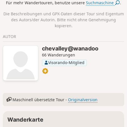
Für mehr Wandertouren, benutze unsere
Suchmaschine
.
Grabsteine zu beiden Seiten des Portals stammen aus dem
Jahr 1750. Das Pfarrhaus direkt neben der Kirche ist
Die Beschreibungen und GPX-Daten dieser Tour sind Eigentum
aufgrund seiner Größe bemerkenswert.
des Autors/der Autorin. Bitte nicht ohne Genehmigung
kopieren.
AUTOR
chevalley@wanadoo
66 Wanderungen
Visorando-Mitglied
Maschinell übersetzte Tour -
Originalversion
Wanderkarte