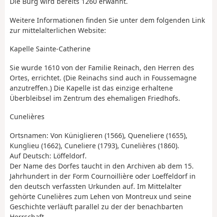
Die Burg wird bereits 1260 erwähnt.
Weitere Informationen finden Sie unter dem folgenden Link
zur mittelalterlichen Website:
Kapelle Sainte-Catherine
Sie wurde 1610 von der Familie Reinach, den Herren des
Ortes, errichtet. (Die Reinachs sind auch in Foussemagne
anzutreffen.) Die Kapelle ist das einzige erhaltene
Überbleibsel im Zentrum des ehemaligen Friedhofs.
Cunelières
Ortsnamen: Von Küniglieren (1566), Queneliere (1655),
Kunglieu (1662), Cuneliere (1793), Cunelières (1860).
Auf Deutsch: Löffeldorf.
Der Name des Dorfes taucht in den Archiven ab dem 15.
Jahrhundert in der Form Cournoillière oder Loeffeldorf in
den deutsch verfassten Urkunden auf. Im Mittelalter
gehörte Cunelières zum Lehen von Montreux und seine
Geschichte verläuft parallel zu der der benachbarten
Herrschaft.