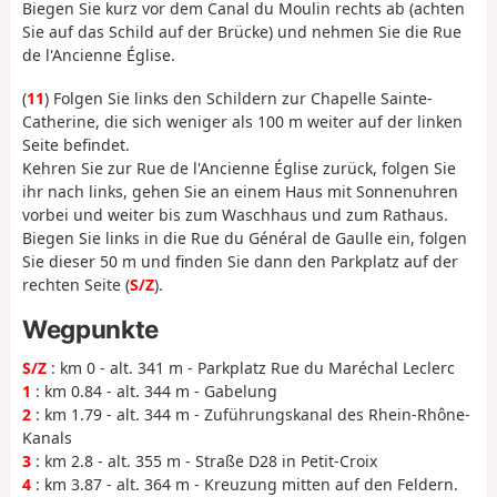
Biegen Sie kurz vor dem Canal du Moulin rechts ab (achten
Sie auf das Schild auf der Brücke) und nehmen Sie die Rue
de l'Ancienne Église.
(
11
) Folgen Sie links den Schildern zur Chapelle Sainte-
Catherine, die sich weniger als 100 m weiter auf der linken
Seite befindet.
Kehren Sie zur Rue de l'Ancienne Église zurück, folgen Sie
ihr nach links, gehen Sie an einem Haus mit Sonnenuhren
vorbei und weiter bis zum Waschhaus und zum Rathaus.
Biegen Sie links in die Rue du Général de Gaulle ein, folgen
Sie dieser 50 m und finden Sie dann den Parkplatz auf der
rechten Seite (
S/Z
).
Wegpunkte
S/Z
: km 0 - alt. 341 m - Parkplatz Rue du Maréchal Leclerc
1
: km 0.84 - alt. 344 m - Gabelung
2
: km 1.79 - alt. 344 m - Zuführungskanal des Rhein-Rhône-
Kanals
3
: km 2.8 - alt. 355 m - Straße D28 in Petit-Croix
4
: km 3.87 - alt. 364 m - Kreuzung mitten auf den Feldern.