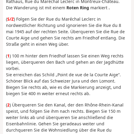
Rathaus, Rue du Maréchal Leclerc in Montreux-Château.
Die Wanderung ist mit einem
Roten Ring
markiert
.
(
S/Z
) Folgen Sie der Rue du Maréchal Leclerc in
nordwestlicher Richtung und ignorieren Sie die Rue du 8
mai 1945 auf der rechten Seite. Überqueren Sie die Rue de
Courte Aige und gehen Sie rechts am Friedhof entlang. Die
Straße geht in einen Weg über.
(
1
) 100 m hinter dem Friedhof lassen Sie einen Weg rechts
liegen, überqueren den Bach und gehen an der Jagdhütte
vorbei.
Sie erreichen das Schild „Point de vue de la Courte Aige“.
Schöner Blick auf das Schweizer Jura und den Lomont.
Biegen Sie rechts ab, wie es die Markierung anzeigt, und
biegen Sie 400 m weiter erneut rechts ab.
(
2
) Überqueren Sie den Kanal, der den Rhône-Rhein-Kanal
speist, und folgen Sie ihm nach rechts. Biegen Sie 150 m
weiter links ab und überqueren Sie anschließend die
Eisenbahnlinie. Gehen Sie geradeaus weiter und
durchqueren Sie die Wohnsiedlung über die Rue du