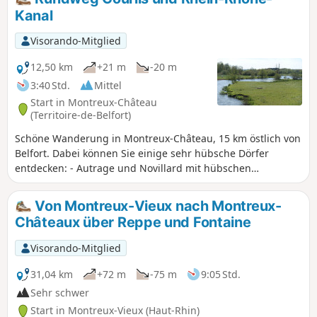
Kanal
Visorando-Mitglied
12,50 km
+21 m
-20 m
3:40 Std.
Mittel
Start in Montreux-Château
(Territoire-de-Belfort)
Schöne Wanderung in Montreux-Château, 15 km östlich von
Belfort. Dabei können Sie einige sehr hübsche Dörfer
entdecken: - Autrage und Novillard mit hübschen
Fachwerkhäusern. - Petit-Croix mit dem Pégoud-Denkmal. -
Montreux-Château mit einer schönen Kapelle und dem
Von Montreux-Vieux nach Montreux-
Burgberg, einem Überrest einer mittelalterlichen Burg. Die
Châteaux über Reppe und Fontaine
Route ist mit einer blauen Scheibe markiert.
Visorando-Mitglied
31,04 km
+72 m
-75 m
9:05 Std.
Sehr schwer
Start in Montreux-Vieux (Haut-Rhin)