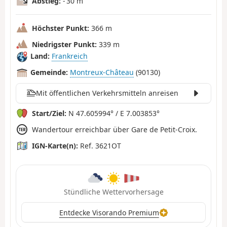
Abstieg:
- 30 m
Höchster Punkt:
366 m
Niedrigster Punkt:
339 m
Land:
Frankreich
Gemeinde:
Montreux-Château
(90130)
Mit öffentlichen Verkehrsmitteln anreisen
Start/Ziel:
N 47.605994° / E 7.003853°
Wandertour erreichbar über Gare de Petit-Croix.
IGN-Karte(n):
Ref. 3621OT
Stündliche Wettervorhersage
Entdecke Visorando Premium