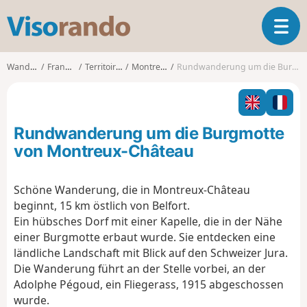
V
T
i
o
s
g
o
Wanderungen
Franche-Comté
Territoire-de-Belfort
Montreux-Château
Rundwanderung um die Burgmotte von Montreux-Château
g
r
l
a
e
n
n
d
Rundwanderung um die Burgmotte
a
o
v
von Montreux-Château
i
g
Schöne Wanderung, die in Montreux-Château
a
beginnt, 15 km östlich von Belfort.
t
i
Ein hübsches Dorf mit einer Kapelle, die in der Nähe
o
einer Burgmotte erbaut wurde. Sie entdecken eine
n
ländliche Landschaft mit Blick auf den Schweizer Jura.
Die Wanderung führt an der Stelle vorbei, an der
Adolphe Pégoud, ein Fliegerass, 1915 abgeschossen
wurde.