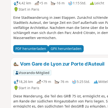
4,42 km
+5 m
-16 m
1:15 Std.
Leicht
Start in Paris
Eine Stadtwanderung in zwei Etappen. Zunächst schlende
Stadtteils Auteuil, der lange Zeit ein Dorf außerhalb von P
vielfältige Architektur. Nachdem man die Seine über die
schlängelt man sich durch den Parc André Citroën, in dem
Wasserwelten vermischen.
PDF herunterladen
GPX herunterladen
Vom Gare de Lyon zur Porte d'Auteuil
Visorando-Mitglied
18,26 km
+79 m
-76 m
5:25 Std.
Mittel
Start in Paris
Diese Wanderung, die Teil des GR® 75 ist, ermöglicht es, e
am Rande der südlichen Ringautobahn von Paris liegen. S
ermöglicht es, den südlichsten Teil desGR® zu erkunden. 