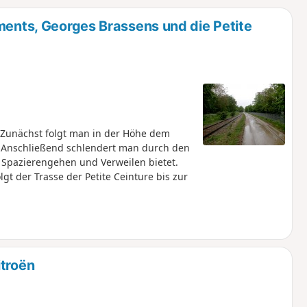
u
n
ments, Georges Brassens und die Petite
m
Zunächst folgt man in der Höhe dem
. Anschließend schlendert man durch den
 Spazierengehen und Verweilen bietet.
gt der Trasse der Petite Ceinture bis zur
itroën