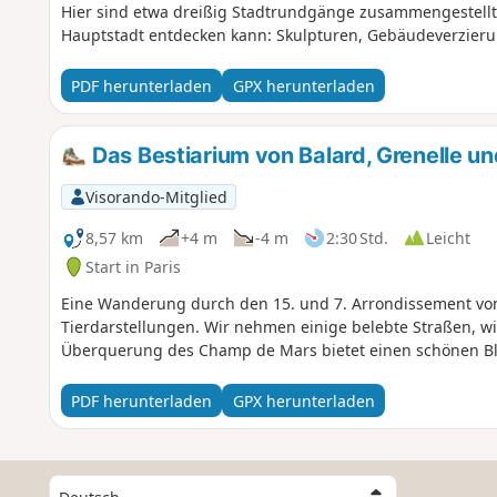
Hier sind etwa dreißig Stadtrundgänge zusammengestellt
Hauptstadt entdecken kann: Skulpturen, Gebäudeverzier
PDF herunterladen
GPX herunterladen
Das Bestiarium von Balard, Grenelle 
Visorando-Mitglied
8,57 km
+4 m
-4 m
2:30 Std.
Leicht
Start in Paris
Eine Wanderung durch den 15. und 7. Arrondissement von
Tierdarstellungen. Wir nehmen einige belebte Straßen, w
Überquerung des Champ de Mars bietet einen schönen Blic
PDF herunterladen
GPX herunterladen
W