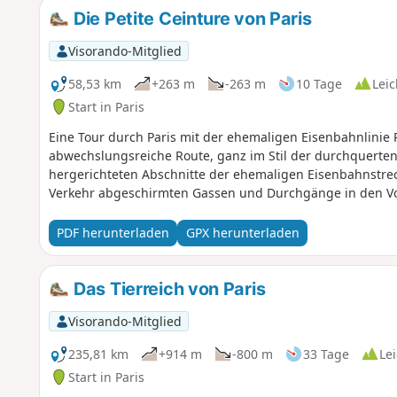
Die Petite Ceinture von Paris
Visorando-Mitglied
58,53 km
+263 m
-263 m
10 Tage
Leic
Start in Paris
Eine Tour durch Paris mit der ehemaligen Eisenbahnlinie P
abwechslungsreiche Route, ganz im Stil der durchquerten 
hergerichteten Abschnitte der ehemaligen Eisenbahnstrec
Verkehr abgeschirmten Gassen und Durchgänge in den Vor
PDF herunterladen
GPX herunterladen
Das Tierreich von Paris
Visorando-Mitglied
235,81 km
+914 m
-800 m
33 Tage
Lei
Start in Paris