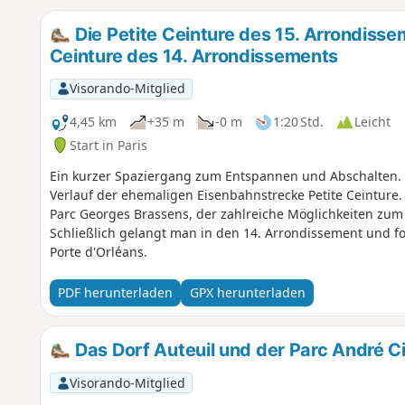
Die Petite Ceinture des 15. Arrondisse
Ceinture des 14. Arrondissements
Visorando-Mitglied
4,45 km
+35 m
-0 m
1:20 Std.
Leicht
Start in Paris
Ein kurzer Spaziergang zum Entspannen und Abschalten. 
Verlauf der ehemaligen Eisenbahnstrecke Petite Ceinture
Parc Georges Brassens, der zahlreiche Möglichkeiten zum
Schließlich gelangt man in den 14. Arrondissement und fol
Porte d'Orléans.
PDF herunterladen
GPX herunterladen
Das Dorf Auteuil und der Parc André C
Visorando-Mitglied