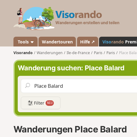
V
i
s
o
r
a
Tools
Wandertouren
Hilfe ↗
Viso
rando
Prem
n
Visorando
Wanderungen
Ile-de-France
Paris
Paris
Place Bala
d
o
Wanderung suchen: Place Balard
Filter
NEU
Wanderungen Place Balard