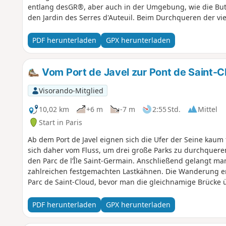
entlang desGR®, aber auch in der Umgebung, wie die Butt
den Jardin des Serres d'Auteuil. Beim Durchqueren der vi
von der Stadt zu sein.
PDF herunterladen
GPX herunterladen
Vom Port de Javel zur Pont de Saint-C
Visorando-Mitglied
10,02 km
+6 m
-7 m
2:55 Std.
Mittel
Start in Paris
Ab dem Port de Javel eignen sich die Ufer der Seine kaum 
sich daher vom Fluss, um drei große Parks zu durchquere
den Parc de l’Île Saint-Germain. Anschließend gelangt ma
zahlreichen festgemachten Lastkähnen. Die Wanderung e
Parc de Saint-Cloud, bevor man die gleichnamige Brücke ü
PDF herunterladen
GPX herunterladen