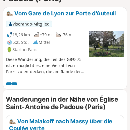
Vom Gare de Lyon zur Porte d'Auteuil
Visorando-Mitglied
18,26 km
+79 m
-76 m
5:25 Std.
Mittel
Start in Paris
Diese Wanderung, die Teil des GR® 75
ist, ermöglicht es, eine Vielzahl von
Parks zu entdecken, die am Rande der
südlichen Ringautobahn von Paris
liegen. Sie dient als Zwischenetappe
und ermöglicht es, den südlichsten Teil
desGR® zu erkunden. Es gibt zahlreiche
Wanderungen in der Nähe von Église
sehenswerte Orte entlang desGR®,
Saint-Antoine de Padoue (Paris)
aber auch in der Umgebung, wie die
Butte aux Cailles, den Parc Montsouris
oder den Jardin des Serres d'Auteuil.
Von Malakoff nach Massy über die
Beim Durchqueren der vielen Parks hat
Coulée verte