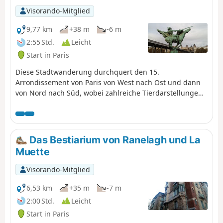
Visorando-Mitglied
9,77 km
+38 m
-6 m
2:55 Std.
Leicht
Start in Paris
Diese Stadtwanderung durchquert den 15.
Arrondissement von Paris von West nach Ost und dann
von Nord nach Süd, wobei zahlreiche Tierdarstellungen
zu entdecken sind. Die Skulpturen im Parc Georges
Brassens erinnern an die Vergangenheit der
Schlachthöfe von Vaugirard.
Das Bestiarium von Ranelagh und La
Muette
Visorando-Mitglied
6,53 km
+35 m
-7 m
2:00 Std.
Leicht
Start in Paris