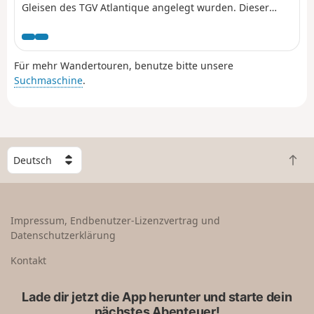
Gleisen des TGV Atlantique angelegt wurden. Dieser
kurze Spaziergang, der sich auf das Stadtgebiet von
Paris beschränkt, folgt diesem Grüngürtel zu Beginn und
nimmt sich dabei einige Freiheiten, um in geheimen
Für mehr Wandertouren, benutze bitte unsere
Ecken des 14. Arrondissements zu flanieren.
Suchmaschine
.
W
Z
ä
u
h
r
l
ü
e
Impressum, Endbenutzer-Lizenzvertrag und
c
e
Datenschutzerklärung
k
i
n
n
Kontakt
a
L
c
a
Lade dir jetzt die App herunter und starte dein
h
n
nächstes Abenteuer!
o