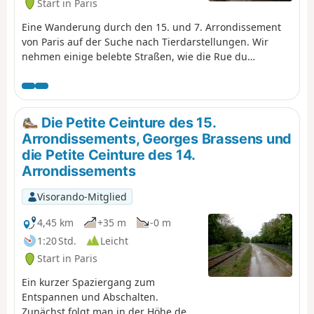
Start in Paris
Eine Wanderung durch den 15. und 7. Arrondissement
von Paris auf der Suche nach Tierdarstellungen. Wir
nehmen einige belebte Straßen, wie die Rue du
Commerce. Die Überquerung des Champ de Mars bietet
einen schönen Blick auf den Eiffelturm.
Die Petite Ceinture des 15.
Arrondissements, Georges Brassens und
die Petite Ceinture des 14.
Arrondissements
Visorando-Mitglied
4,45 km
+35 m
-0 m
1:20 Std.
Leicht
Start in Paris
Ein kurzer Spaziergang zum
Entspannen und Abschalten.
Zunächst folgt man in der Höhe dem