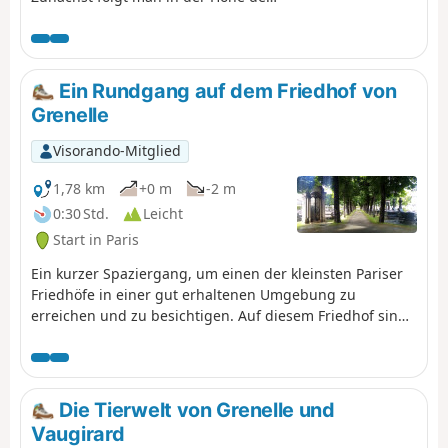
Verlauf der ehemaligen
Eisenbahnstrecke Petite Ceinture.
Anschließend schlendert man durch
den Parc Georges Brassens, der
Ein Rundgang auf dem Friedhof von
zahlreiche Möglichkeiten zum
Grenelle
Spazierengehen und Verweilen
bietet. Schließlich gelangt man in
Visorando-Mitglied
den 14. Arrondissement und folgt
der Trasse der Petite Ceinture bis zur
1,78 km
+0 m
-2 m
Porte d'Orléans.
0:30 Std.
Leicht
Start in Paris
Ein kurzer Spaziergang, um einen der kleinsten Pariser
Friedhöfe in einer gut erhaltenen Umgebung zu
erreichen und zu besichtigen. Auf diesem Friedhof sind
einige Persönlichkeiten begraben, und er umfasst auch
einige originelle Denkmäler.
Die Tierwelt von Grenelle und
Vaugirard