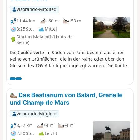
man das Gefühl, weit weg von der Stadt
zu sein.
Visorando-Mitglied
11,44 km
+60 m
-53 m
3:25 Std.
Mittel
Start in Malakoff (Hauts-de-
Seine)
Die Coulée verte im Süden von Paris besteht aus einer
Reihe von Grünflächen, die in der Nähe oder über den
Gleisen des TGV Atlantique angelegt wurden. Die Route
in den nahen Vororten folgt dieser Coulée verte bis zu
ihrem Ende. Ein städtischer Spaziergang im Grünen, der
zu jeder Jahreszeit zu Fuß oder mit dem Fahrrad
unternommen werden kann.
Das Bestiarium von Balard, Grenelle
und Champ de Mars
Visorando-Mitglied
8,57 km
+4 m
-4 m
2:30 Std.
Leicht