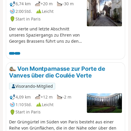
6,74 km
+20 m
-30 m
2:00 Std.
Leicht
Start in Paris
Der vierte und letzte Abschnitt
unseres Spaziergangs zu Ehren von
Georges Brassens führt uns zu den
wichtigsten Orten seines Lebens in
Paris, darunter die berühmte
Impasse Florimont. Wir gehen durch
einige gepflasterte und mit Blumen
Von Montparnasse zur Porte de
geschmückte Gassen, durchqueren
Vanves über die Coulée Verte
den nach ihm benannten
öffentlichen Park und beenden
Visorando-Mitglied
unseren Spaziergang auf einem
Stück der ehemaligen
4,09 km
+12 m
-2 m
Eisenbahnstrecke Petite Ceinture.
1:10 Std.
Leicht
Start in Paris
Der Grüngürtel im Süden von Paris besteht aus einer
Reihe von Grünflächen, die in der Nähe oder über den