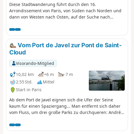
Diese Stadtwanderung führt durch den 16.
Arrondissement von Paris, von Süden nach Norden und
dann von Westen nach Osten, auf der Suche nach
Tierdarstellungen und einer gewissen architektonischen
Vielfalt, die für diesen Arrondissement charakteristisch
ist.
Vom Port de Javel zur Pont de Saint-
Cloud
Visorando-Mitglied
10,02 km
+6 m
-7 m
2:55 Std.
Mittel
Start in Paris
Ab dem Port de Javel eignen sich die Ufer der Seine
kaum für einen Spaziergang... Man entfernt sich daher
vom Fluss, um drei große Parks zu durchqueren: André
Citroën, Suzanne Lenglen und den Parc de l’Île Saint-
Germain. Anschließend gelangt man wieder auf den
Treidelpfad mit seinen zahlreichen festgemachten