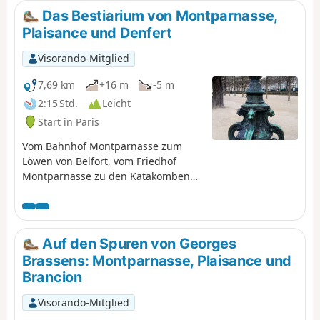
Lastkähnen. Die Wanderung endet mit einem kurzen
Das Bestiarium von Montparnasse,
Abstecher in den Parc de Saint-Cloud, bevor man die
Plaisance und Denfert
gleichnamige Brücke überquert, um die Seine zu
passieren.
Visorando-Mitglied
7,69 km
+16 m
-5 m
2:15 Std.
Leicht
Start in Paris
Vom Bahnhof Montparnasse zum
Löwen von Belfort, vom Friedhof
Montparnasse zu den Katakomben
von Paris, vorbei am Jardin des
Grands Explorateurs und dem
kleinen Haus am Ende der Impasse
Florimont, in dem Georges Brassens
Auf den Spuren von Georges
22 Jahre lang lebte, führt diese Route
Brassens: Montparnasse, Plaisance und
zu den Tierdarstellungen im 6. und
Brancion
14. Arrondissement.
Visorando-Mitglied