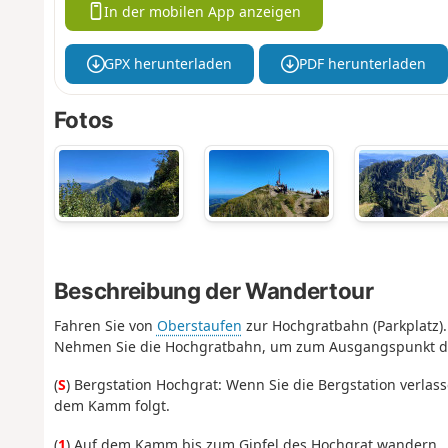
In der mobilen App anzeigen
GPX herunterladen
PDF herunterladen
Fotos
Beschreibung der Wandertour
Fahren Sie von
Oberstaufen
zur Hochgratbahn (Parkplatz).
Nehmen Sie die Hochgratbahn, um zum Ausgangspunkt d
(
S
) Bergstation Hochgrat: Wenn Sie die Bergstation verla
dem Kamm folgt.
(
1
) Auf dem Kamm bis zum Gipfel des Hochgrat wandern.