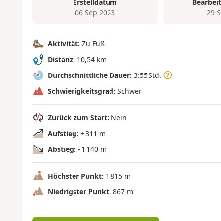
Erstelldatum
Bearbei
06 Sep 2023
29 
Aktivität:
Zu Fuß
Distanz:
10,54 km
Durchschnittliche Dauer:
3:55 Std.
Schwierigkeitsgrad:
Schwer
Zurück zum Start:
Nein
Aufstieg:
+ 311 m
Abstieg:
- 1 140 m
Höchster Punkt:
1 815 m
Niedrigster Punkt:
867 m