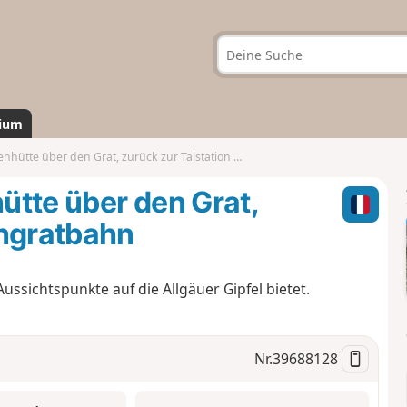
ium
te über den Grat, zurück zur Talstation Hochgratbahn
ütte über den Grat,
chgratbahn
sichtspunkte auf die Allgäuer Gipfel bietet.
Nr.
39688128