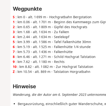
Wegpunkte
S
: km 0 - alt. 1 699 m - Hochgratbahn Bergstation
1
: km 0.06 - alt. 1 701 m - Beginn des Kammwegs zum Gip
2
: km 0.65 - alt. 1 809 m - Gipfel des Hochgrats
3
: km 1.68 - alt. 1 634 m - Zu Falken
4
: km 2.44 - alt. 1 634 m - Seelekopf
5
: km 3.99 - alt. 1 586 m - Tafel Falkenhütte 30mn
6
: km 5.19 - alt. 1 525 m - Falkenhütte 1/4 stunde
7
: km 5.73 - alt. 1 436 m - Falkenhütte
8
: km 6.46 - alt. 1 271 m - Schild Hochgrat Talstation
9
: km 7.62 - alt. 1 180 m - Rechts
10
: km 8.82 - alt. 1 082 m - Zur Hochgrat Talstation
Z
: km 10.54 - alt. 869 m - Talstation Horgratbahn
Hinweise
Wanderung, die der Autor am 6. September 2023 unternomme
Bergausrüstung, einschließlich guter Wanderschuhe,