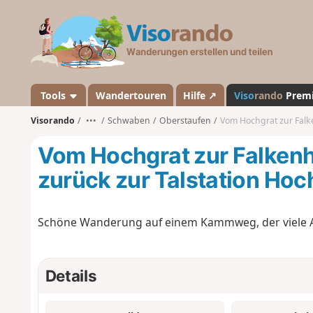
V
i
s
o
r
a
Tools
Wandertouren
Hilfe ↗
Viso
rando
Prem
n
Visorando
•••
Schwaben
Oberstaufen
Vom Hochgrat zur Falkenhüt
d
o
Vom Hochgrat zur Falkenh
zurück zur Talstation Ho
Schöne Wanderung auf einem Kammweg, der viele Aus
Details