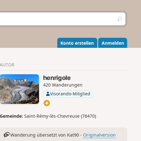
S
u
c
h
e
Konto erstellen
Anmelden
n
AUTOR
henrigole
420 Wanderungen
Visorando-Mitglied
Gemeinde:
Saint-Rémy-lès-Chevreuse (78470)
Wanderung übersetzt von Kat90 -
Originalversion