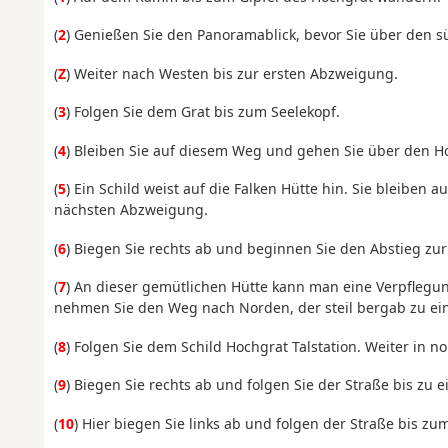
(
2
) Genießen Sie den Panoramablick, bevor Sie über den s
(
Z
) Weiter nach Westen bis zur ersten Abzweigung.
(
3
) Folgen Sie dem Grat bis zum Seelekopf.
(
4
) Bleiben Sie auf diesem Weg und gehen Sie über den Ho
(
5
) Ein Schild weist auf die Falken Hütte hin. Sie bleiben 
nächsten Abzweigung.
(
6
) Biegen Sie rechts ab und beginnen Sie den Abstieg zur
(
7
) An dieser gemütlichen Hütte kann man eine Verpfleg
nehmen Sie den Weg nach Norden, der steil bergab zu ein
(
8
) Folgen Sie dem Schild Hochgrat Talstation. Weiter in n
(
9
) Biegen Sie rechts ab und folgen Sie der Straße bis zu
(
10
) Hier biegen Sie links ab und folgen der Straße bis z