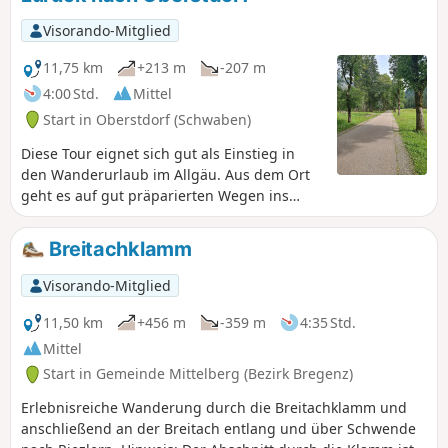
sich im Anstieg eine tolle Aussicht auf die unten liegenden
Almen oder auf das Rubihorn. Der Rückweg ist bis zum
Visorando-Mitglied
Berggasthof Gaisalpe fast identisch. Von dort geht es dann
über den Wallrafweg, mit schöner Aussicht in das Tal,
11,75 km
+213 m
-207 m
wieder zurück nach Oberstdorf.
4:00 Std.
Mittel
Start in Oberstdorf (Schwaben)
Diese Tour eignet sich gut als Einstieg in
den Wanderurlaub im Allgäu. Aus dem Ort
geht es auf gut präparierten Wegen ins
Oytal. Vor Ort lohnt die Einkehr im
Oytalhaus. Dort kann man dann ab 15 Uhr
Breitachklamm
auch einen Tretroller für den Rückweg
bergab leihen. Den Roller gebt ihr am
Visorando-Mitglied
Ortsrand neben dem Sportinternat auf dem
ausgeschilderten Sammelplatz wieder ab.
11,50 km
+456 m
-359 m
4:35 Std.
Mittel
Start in Gemeinde Mittelberg (Bezirk Bregenz)
Erlebnisreiche Wanderung durch die Breitachklamm und
anschließend an der Breitach entlang und über Schwende