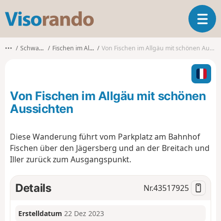
V
T
i
o
s
g
o
•••
Schwaben
Fischen im Allgäu
Von Fischen im Allgäu mit schönen Aussichten
g
r
l
a
e
n
n
d
Von Fischen im Allgäu mit schönen
a
o
v
Aussichten
i
g
Diese Wanderung führt vom Parkplatz am Bahnhof
a
Fischen über den Jägersberg und an der Breitach und
t
i
Iller zurück zum Ausgangspunkt.
o
n
Details
Nr.
43517925
Erstelldatum
22 Dez 2023