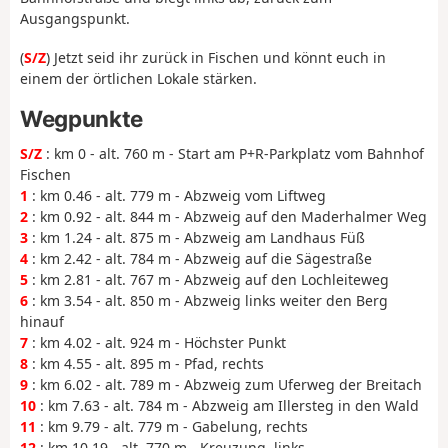
Ausgangspunkt.
(
S/Z
) Jetzt seid ihr zurück in Fischen und könnt euch in
einem der örtlichen Lokale stärken.
Wegpunkte
S/Z
: km 0 - alt. 760 m - Start am P+R-Parkplatz vom Bahnhof
Fischen
1
: km 0.46 - alt. 779 m - Abzweig vom Liftweg
2
: km 0.92 - alt. 844 m - Abzweig auf den Maderhalmer Weg
3
: km 1.24 - alt. 875 m - Abzweig am Landhaus Füß
4
: km 2.42 - alt. 784 m - Abzweig auf die Sägestraße
5
: km 2.81 - alt. 767 m - Abzweig auf den Lochleiteweg
6
: km 3.54 - alt. 850 m - Abzweig links weiter den Berg
hinauf
7
: km 4.02 - alt. 924 m - Höchster Punkt
8
: km 4.55 - alt. 895 m - Pfad, rechts
9
: km 6.02 - alt. 789 m - Abzweig zum Uferweg der Breitach
10
: km 7.63 - alt. 784 m - Abzweig am Illersteg in den Wald
11
: km 9.79 - alt. 779 m - Gabelung, rechts
12
: km 10.19 - alt. 770 m - Kreuzung, links