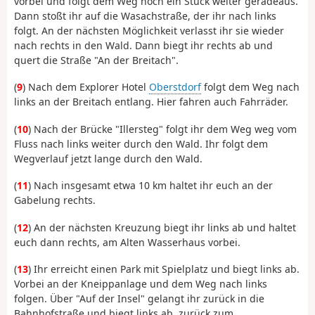
vorbei und folgt dem Weg noch ein Stück weiter geradeaus.
Dann stoßt ihr auf die Wasachstraße, der ihr nach links
folgt. An der nächsten Möglichkeit verlasst ihr sie wieder
nach rechts in den Wald. Dann biegt ihr rechts ab und
quert die Straße "An der Breitach".
(
9
) Nach dem Explorer Hotel
Oberstdorf
folgt dem Weg nach
links an der Breitach entlang. Hier fahren auch Fahrräder.
(
10
) Nach der Brücke "Illersteg" folgt ihr dem Weg weg vom
Fluss nach links weiter durch den Wald. Ihr folgt dem
Wegverlauf jetzt lange durch den Wald.
(
11
) Nach insgesamt etwa 10 km haltet ihr euch an der
Gabelung rechts.
(
12
) An der nächsten Kreuzung biegt ihr links ab und haltet
euch dann rechts, am Alten Wasserhaus vorbei.
(
13
) Ihr erreicht einen Park mit Spielplatz und biegt links ab.
Vorbei an der Kneippanlage und dem Weg nach links
folgen. Über "Auf der Insel" gelangt ihr zurück in die
Bahnhofstraße und biegt links ab, zurück zum