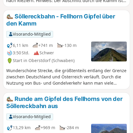
nach Riezlern. Hinweis: Der Abschnitt durch die Klamm ist
kostenpflichtig.
Söllereckbahn - Fellhorn Gipfel über
den Kamm
Visorando-Mitglied
6,11 km
+741 m
-130 m
3:50 Std.
Schwer
Start in Oberstdorf (Schwaben)
Wunderschöne Strecke, die größtenteils entlang der Grenze
ziwschen Deutschland und Österreich verläuft. Durch die
Nutzung von Bus- und Gondelverkehr kann man viele
Höhenmeter einsparen. Dieser Kammweg bietet herrliche
Panoramen über Österreich und die Bergketten um
Runde am Gipfel des Fellhorns von der
Oberstdorf, insbesondere das Nebelhorn.
Söllereckbahn aus
Visorando-Mitglied
13,29 km
+969 m
-284 m