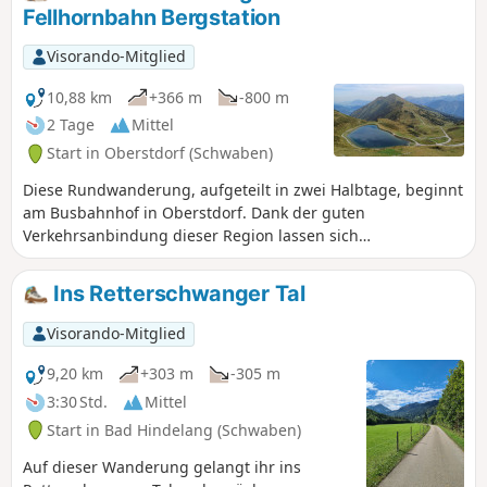
Fellhornbahn Bergstation
Visorando-Mitglied
10,88 km
+366 m
-800 m
2 Tage
Mittel
Start in Oberstdorf (Schwaben)
Diese Rundwanderung, aufgeteilt in zwei Halbtage, beginnt
am Busbahnhof in Oberstdorf. Dank der guten
Verkehrsanbindung dieser Region lassen sich
Wanderungen und Fahrten mit Bus und Seilbahn von
einem Tal zum anderen problemlos miteinander verbinden.
Ins Retterschwanger Tal
Visorando-Mitglied
9,20 km
+303 m
-305 m
3:30 Std.
Mittel
Start in Bad Hindelang (Schwaben)
Auf dieser Wanderung gelangt ihr ins