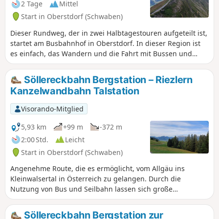
2 Tage
Mittel
Start in Oberstdorf (Schwaben)
Dieser Rundweg, der in zwei Halbtagestouren aufgeteilt ist,
startet am Busbahnhof in Oberstdorf. In dieser Region ist
es einfach, das Wandern und die Fahrt mit Bussen und
Gondeln von einem Tal ins andere problemlos miteinander
zu verbinden.
Söllereckbahn Bergstation – Riezlern
Kanzelwandbahn Talstation
Visorando-Mitglied
5,93 km
+99 m
-372 m
2:00 Std.
Leicht
Start in Oberstdorf (Schwaben)
Angenehme Route, die es ermöglicht, vom Allgäu ins
Kleinwalsertal in Österreich zu gelangen. Durch die
Nutzung von Bus und Seilbahn lassen sich große
Höhenunterschiede vermeiden.
Söllereckbahn Bergstation zur