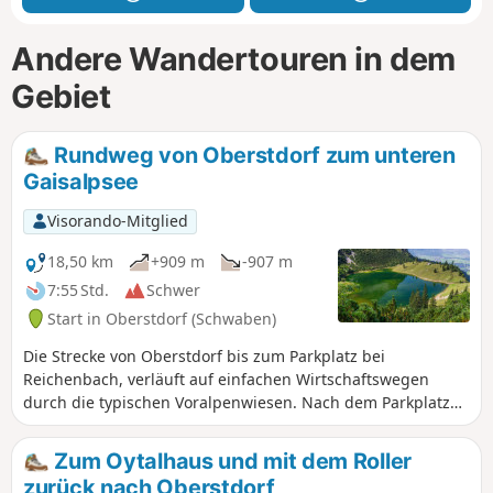
Andere Wandertouren in dem
Gebiet
Rundweg von Oberstdorf zum unteren
Gaisalpsee
Visorando-Mitglied
18,50 km
+909 m
-907 m
7:55 Std.
Schwer
Start in Oberstdorf (Schwaben)
Die Strecke von Oberstdorf bis zum Parkplatz bei
Reichenbach, verläuft auf einfachen Wirtschaftswegen
durch die typischen Voralpenwiesen. Nach dem Parkplatz
beginnt dann der Anstieg zum Gaisalpsee. Zuerst noch
über Wirtschaftswege, dann wird der Weg zu einem Pfad
Zum Oytalhaus und mit dem Roller
und steigt steinig und recht stark an. Immer wieder bietet
zurück nach Oberstdorf