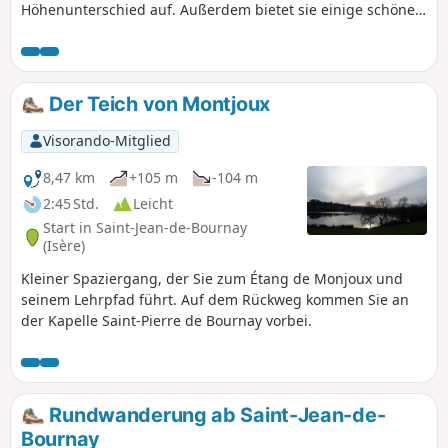
Höhenunterschied auf. Außerdem bietet sie einige schöne
Ausblicke auf die umliegenden Gipfel.
Der Teich von Montjoux
Visorando-Mitglied
8,47 km
+105 m
-104 m
2:45 Std.
Leicht
Start in Saint-Jean-de-Bournay
(Isère)
Kleiner Spaziergang, der Sie zum Étang de Monjoux und
seinem Lehrpfad führt. Auf dem Rückweg kommen Sie an
der Kapelle Saint-Pierre de Bournay vorbei.
Rundwanderung ab Saint-Jean-de-
Bournay