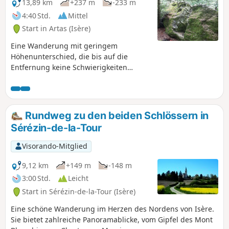
13,89 km
+237 m
-233 m
4:40 Std.
Mittel
Start in Artas (Isère)
Eine Wanderung mit geringem
Höhenunterschied, die bis auf die
Entfernung keine Schwierigkeiten
bereitet. Sie wandern durch die
hügelige Landschaft des Nord-Isère. Als
Bonus können Sie einen Abstecher zur
Pierre du Diable machen und sie
Rundweg zu den beiden Schlössern in
vielleicht sogar besteigen..
Sérézin-de-la-Tour
Visorando-Mitglied
9,12 km
+149 m
-148 m
3:00 Std.
Leicht
Start in Sérézin-de-la-Tour (Isère)
Eine schöne Wanderung im Herzen des Nordens von Isère.
Sie bietet zahlreiche Panoramablicke, vom Gipfel des Mont