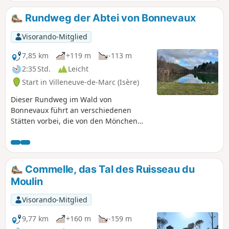
Rundweg der Abtei von Bonnevaux
Visorando-Mitglied
7,85 km
+119 m
-113 m
2:35 Std.
Leicht
Start in Villeneuve-de-Marc (Isère)
Dieser Rundweg im Wald von
Bonnevaux führt an verschiedenen
Stätten vorbei, die von den Mönchen
der Abtei von Bonnevaux, einem heute
nicht mehr existierenden
Zisterzienserkloster, bewirtschaftet
wurden. Eine spezielle Beschilderung
Commelle, das Tal des Ruisseau du
verweist mittels Nummerierung auf die
Moulin
in einer Broschüre beschriebenen
Stätten.
Visorando-Mitglied
9,77 km
+160 m
-159 m