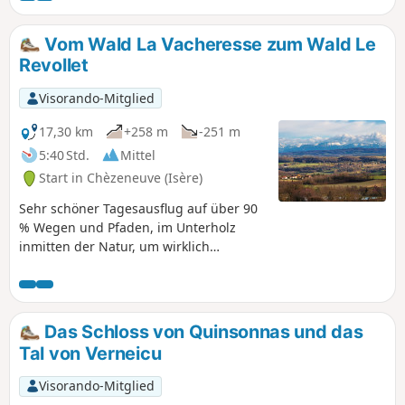
viele saubere und gut gepflegte Wege, die zu
jeder Jahreszeit sehr angenehm sind.
Vom Wald La Vacheresse zum Wald Le
Revollet
Visorando-Mitglied
17,30 km
+258 m
-251 m
5:40 Std.
Mittel
Start in Chèzeneuve (Isère)
Sehr schöner Tagesausflug auf über 90
% Wegen und Pfaden, im Unterholz
inmitten der Natur, um wirklich
durchzuatmen, nicht weit von Bourgoin-
Jallieu und Lyon entfernt.
Das Schloss von Quinsonnas und das
Tal von Verneicu
Visorando-Mitglied