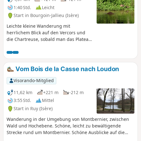
1:40 Std.
Leicht
Start in Bourgoin-Jallieu (Isère)
Leichte kleine Wanderung mit
herrlichem Blick auf den Vercors und
die Chartreuse, sobald man das Plateau
erreicht hat. Die Route führt durch
Waldgebiete und landwirtschaftlich
genutzte Hochebenen, wo sich Schatten
und Licht abwechseln. Am besten bei
Vom Bois de la Casse nach Loudon
schönem Wetter, um die Kühle des
Waldes und die freie Aussicht zu
Visorando-Mitglied
genießen.
11,62 km
+221 m
-212 m
3:55 Std.
Mittel
Start in Ruy (Isère)
Wanderung in der Umgebung von Montbernier, zwischen
Wald und Hochebene. Schöne, leicht zu bewältigende
Strecke rund um Montbernier. Schöne Ausblicke auf die
Umgebung bei den Passagen auf den Hochebenen.