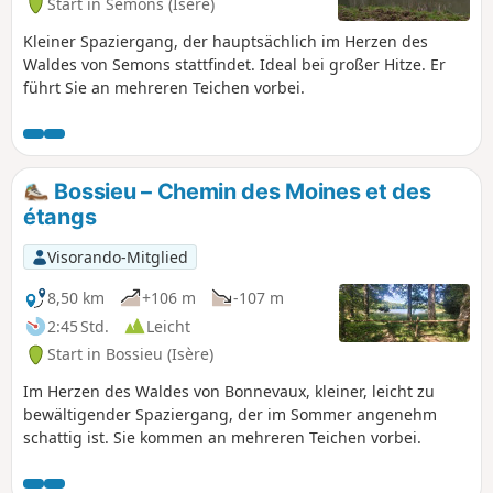
Start in Semons (Isère)
Kleiner Spaziergang, der hauptsächlich im Herzen des
Waldes von Semons stattfindet. Ideal bei großer Hitze. Er
führt Sie an mehreren Teichen vorbei.
Bossieu – Chemin des Moines et des
étangs
Visorando-Mitglied
8,50 km
+106 m
-107 m
2:45 Std.
Leicht
Start in Bossieu (Isère)
Im Herzen des Waldes von Bonnevaux, kleiner, leicht zu
bewältigender Spaziergang, der im Sommer angenehm
schattig ist. Sie kommen an mehreren Teichen vorbei.