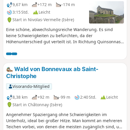
9,67 km
+172 m
-174 m
3:15 Std.
Leicht
Start in Nivolas-Vermelle (Isère)
Eine schöne, abwechslungsreiche Wanderung. Es sind
keine Schwierigkeiten zu befürchten, da der
Höhenunterschied gut verteilt ist. In Richtung Quinsonnas
haben Sie einen schönen Blick auf die Berge. Sie kommen
an drei interessanten Gebäuden vorbei: dem Schloss von
Quinsonnas, dem Anwesen von Fichaillon und der Kirche
von Vermelle. Als Sahnehäubchen wandern Sie durch das
Wald von Bonnevaux ab Saint-
charmante Tal des Baches Verneicu.
Christophe
Visorando-Mitglied
8,38 km
+92 m
-99 m
2:40 Std.
Leicht
Start in Châtonnay (Isère)
Angenehmer Spaziergang ohne Schwierigkeiten im
Unterholz, ideal bei großer Hitze. Man kommt an mehreren
Teichen vorbei, von denen die meisten zugänglich sind, um