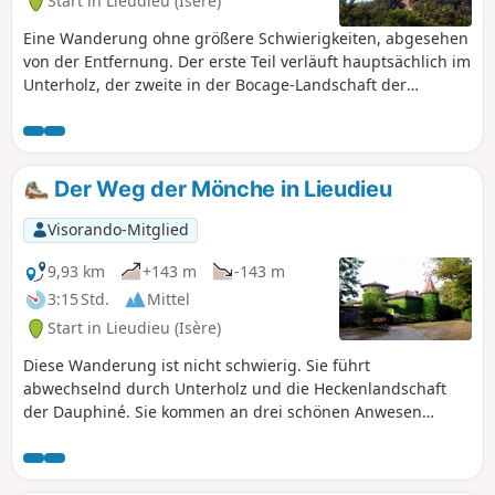
Start in Lieudieu (Isère)
Eine Wanderung ohne größere Schwierigkeiten, abgesehen
von der Entfernung. Der erste Teil verläuft hauptsächlich im
Unterholz, der zweite in der Bocage-Landschaft der
Dauphiné. Sie führt Sie an mehreren Teichen vorbei, hinauf
zum Uhrturm und zur beeindruckenden Kapelle Saint-
Hugon.
Der Weg der Mönche in Lieudieu
Visorando-Mitglied
9,93 km
+143 m
-143 m
3:15 Std.
Mittel
Start in Lieudieu (Isère)
Diese Wanderung ist nicht schwierig. Sie führt
abwechselnd durch Unterholz und die Heckenlandschaft
der Dauphiné. Sie kommen an drei schönen Anwesen
vorbei: der Festung von Cazeneuve, dem Schloss von
Bonnevaux und dem Schloss Avril (oder d'Arzay) sowie
einigen Teichen.