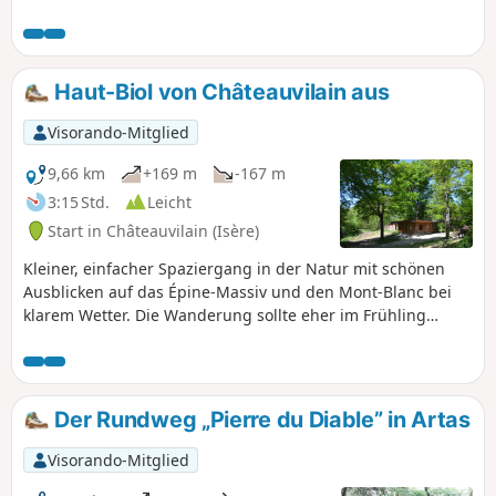
sie zu bewundern (oder zu picknicken).
Haut-Biol von Châteauvilain aus
Visorando-Mitglied
9,66 km
+169 m
-167 m
3:15 Std.
Leicht
Start in Châteauvilain (Isère)
Kleiner, einfacher Spaziergang in der Natur mit schönen
Ausblicken auf das Épine-Massiv und den Mont-Blanc bei
klarem Wetter. Die Wanderung sollte eher im Frühling
unternommen werden, da sie über viel flaches Gelände und
etwas Unterholz führt.
Der Rundweg „Pierre du Diable” in Artas
Visorando-Mitglied