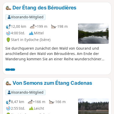
Der Étang des Béroudières
Visorando-Mitglied
12,00 km
+199 m
-198 m
4:00 Std.
Mittel
Start in Eydoche (Isère)
Sie durchqueren zunächst den Wald von Gourand und
anschließend den Wald von Béroudières. Am Ende der
Wanderung kommen Sie an einer Reihe wunderschöner
Teiche vorbei. Entlang der Strecke haben Sie einige schöne
Ausblicke auf die umliegenden Gipfel.
Von Semons zum Étang Cadenas
Visorando-Mitglied
8,47 km
+166 m
-166 m
2:55 Std.
Leicht