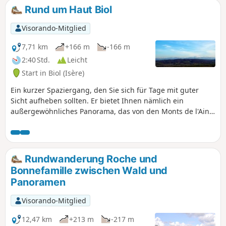
Rund um Haut Biol
Visorando-Mitglied
7,71 km
+166 m
-166 m
2:40 Std.
Leicht
Start in Biol (Isère)
Ein kurzer Spaziergang, den Sie sich für Tage mit guter
Sicht aufheben sollten. Er bietet Ihnen nämlich ein
außergewöhnliches Panorama, das von den Monts de l'Ain
über die Dent du Chat, den Mont Blanc, die Chartreuse, die
Gipfel von Belledonne sowie den Taillefer und den Dévoluy
bis zu den Gipfeln im Osten des Vercors reicht. Die Strecke
weist keine besonderen Schwierigkeiten auf.
Rundwanderung Roche und
Bonnefamille zwischen Wald und
Panoramen
Visorando-Mitglied
12,47 km
+213 m
-217 m