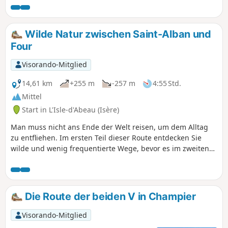
Schattige Strecke, die Wald- und Feldpassagen miteinander
verbindet.
Wilde Natur zwischen Saint-Alban und
Four
Visorando-Mitglied
14,61 km
+255 m
-257 m
4:55 Std.
Mittel
Start in L'Isle-d'Abeau (Isère)
Man muss nicht ans Ende der Welt reisen, um dem Alltag
zu entfliehen. Im ersten Teil dieser Route entdecken Sie
wilde und wenig frequentierte Wege, bevor es im zweiten
Teil etwas ruhiger wird.
Die Route der beiden V in Champier
Visorando-Mitglied