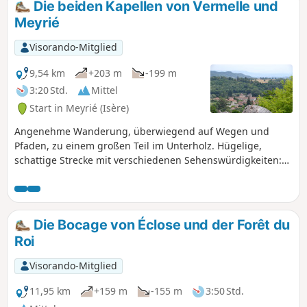
Die beiden Kapellen von Vermelle und
Meyrié
Visorando-Mitglied
9,54 km
+203 m
-199 m
3:20 Std.
Mittel
Start in Meyrié (Isère)
Angenehme Wanderung, überwiegend auf Wegen und
Pfaden, zu einem großen Teil im Unterholz. Hügelige,
schattige Strecke mit verschiedenen Sehenswürdigkeiten:
Pferde im Reitzentrum, Teich und Hütte von La Gouille, das
Tal von Agny, die charmante kleine Kirche von Vermelle aus
dem 12. Jahrhundert und die Kapelle Petite Salette de
Meyrié.
Die Bocage von Éclose und der Forêt du
Roi
Visorando-Mitglied
11,95 km
+159 m
-155 m
3:50 Std.