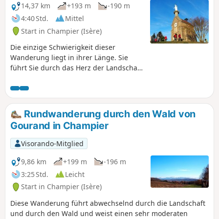
14,37 km
+193 m
-190 m
4:40 Std.
Mittel
Start in Champier (Isère)
Die einzige Schwierigkeit dieser
Wanderung liegt in ihrer Länge. Sie
führt Sie durch das Herz der Landschaft
der Dauphiné. Hier und da bietet sie
Ihnen Ausblicke auf die umliegenden
Gipfel: Chartreuse, Vercors, Monts du
Pilat, Monts du Lyonnais. Die beiden V
Rundwanderung durch den Wald von
stehen für die Orte Vernondière und
Gourand in Champier
Vernay.
Visorando-Mitglied
9,86 km
+199 m
-196 m
3:25 Std.
Leicht
Start in Champier (Isère)
Diese Wanderung führt abwechselnd durch die Landschaft
und durch den Wald und weist einen sehr moderaten