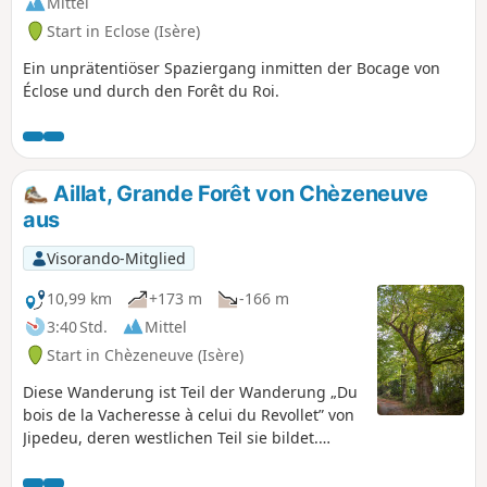
Mittel
Start in Eclose (Isère)
Ein unprätentiöser Spaziergang inmitten der Bocage von
Éclose und durch den Forêt du Roi.
Aillat, Grande Forêt von Chèzeneuve
aus
Visorando-Mitglied
10,99 km
+173 m
-166 m
3:40 Std.
Mittel
Start in Chèzeneuve (Isère)
Diese Wanderung ist Teil der Wanderung „Du
bois de la Vacheresse à celui du Revollet” von
Jipedeu, deren westlichen Teil sie bildet.
Angenehmer Wechsel zwischen Wald,
Lichtungen und Feldern. Wenige Straßen und