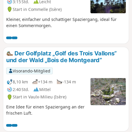
3:15 Std.
Leicht
Start in Commelle (Isère)
Kleiner, einfacher und schattiger Spaziergang, ideal für
einen Sommermorgen.
Der Golfplatz „Golf des Trois Vallons”
und der Wald „Bois de Montgeard”
Visorando-Mitglied
8,10 km
+134 m
-134 m
2:40 Std.
Mittel
Start in Vaulx-Milieu (Isère)
Eine Idee für einen Spaziergang an der
frischen Luft.