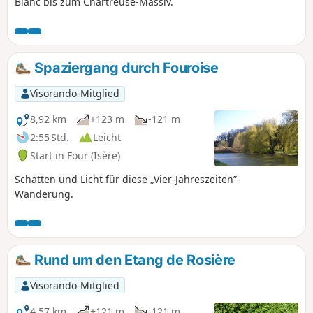
Blanc bis zum Chartreuse-Massiv.
Spaziergang durch Fouroise
Visorando-Mitglied
8,92 km
+123 m
-121 m
2:55 Std.
Leicht
Start in Four (Isère)
Schatten und Licht für diese „Vier-Jahreszeiten”-
Wanderung.
Rund um den Etang de Rosière
Visorando-Mitglied
4,57 km
+121 m
-121 m