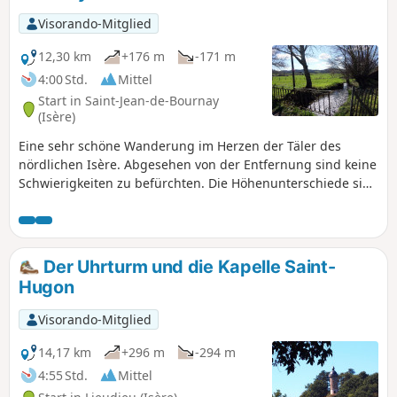
Visorando-Mitglied
12,30 km
+176 m
-171 m
4:00 Std.
Mittel
Start in Saint-Jean-de-Bournay
(Isère)
Eine sehr schöne Wanderung im Herzen der Täler des
nördlichen Isère. Abgesehen von der Entfernung sind keine
Schwierigkeiten zu befürchten. Die Höhenunterschiede sind
gut verteilt. Die Wanderung verläuft in einem Dreieck
zwischen Saint-Jean-de-Bournay, Artas und Charantonnay.
Der Uhrturm und die Kapelle Saint-
Hugon
Visorando-Mitglied
14,17 km
+296 m
-294 m
4:55 Std.
Mittel