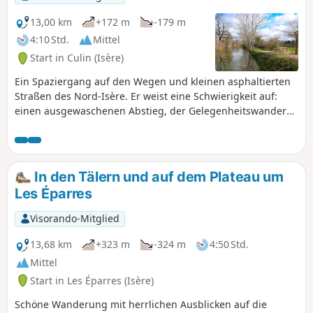
13,00 km
+172 m
-179 m
4:10 Std.
Mittel
Start in Culin (Isère)
Ein Spaziergang auf den Wegen und kleinen asphaltierten
Straßen des Nord-Isère. Er weist eine Schwierigkeit auf:
einen ausgewaschenen Abstieg, der Gelegenheitswanderer
beunruhigen könnte. Ansonsten gibt es kaum
Höhenunterschiede.
In den Tälern und auf dem Plateau um
Les Éparres
Visorando-Mitglied
13,68 km
+323 m
-324 m
4:50 Std.
Mittel
Start in Les Éparres (Isère)
Schöne Wanderung mit herrlichen Ausblicken auf die