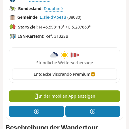
Bundesland:
Dauphiné
Gemeinde:
L'Isle-d'Abeau
(38080)
Start/Ziel:
N 45.598118° / E 5.207863°
IGN-Karte(n):
Ref. 3132SB
Stündliche Wettervorhersage
Entdecke Visorando Premium
In der mobilen App anzeigen
Beschreibung der Wandertour