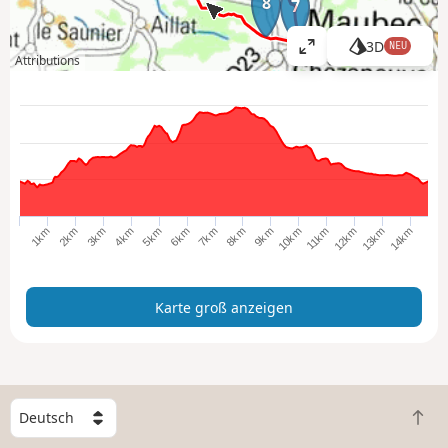
8
7
3D
NEU
K
Attributions
a
r
t
e
g
r
o
ß
6km
8km
10km
12km
14km
1km
3km
5km
7km
9km
11km
13km
2km
4km
a
n
z
Karte groß anzeigen
e
i
g
e
n
W
Z
ä
u