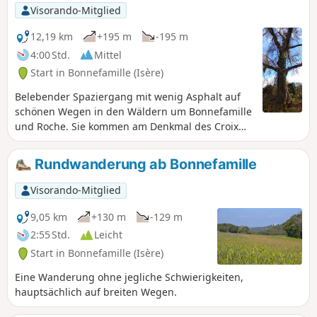
Visorando-Mitglied
12,19 km
+195 m
-195 m
4:00 Std.
Mittel
Start in Bonnefamille (Isère)
Belebender Spaziergang mit wenig Asphalt auf
schönen Wegen in den Wäldern um Bonnefamille
und Roche. Sie kommen am Denkmal des Croix
Châtain vorbei und schlängeln sich nach der
Durchquerung von Roche durch den Wald, wo Sie
Rundwanderung ab Bonnefamille
die Steine mit Schalensteinen von Roche
entdecken können.
Visorando-Mitglied
9,05 km
+130 m
-129 m
2:55 Std.
Leicht
Start in Bonnefamille (Isère)
Eine Wanderung ohne jegliche Schwierigkeiten,
hauptsächlich auf breiten Wegen.