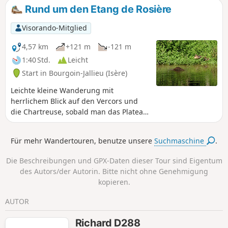
Rund um den Etang de Rosière
Visorando-Mitglied
4,57 km
+121 m
-121 m
1:40 Std.
Leicht
Start in Bourgoin-Jallieu (Isère)
Leichte kleine Wanderung mit
herrlichem Blick auf den Vercors und
die Chartreuse, sobald man das Plateau
erreicht hat. Die Route führt durch
Waldgebiete und landwirtschaftlich
Für mehr Wandertouren, benutze unsere
Suchmaschine
.
genutzte Hochebenen, wo sich Schatten
und Licht abwechseln. Am besten bei
Die Beschreibungen und GPX-Daten dieser Tour sind Eigentum
schönem Wetter, um die Kühle des
des Autors/der Autorin. Bitte nicht ohne Genehmigung
Waldes und die freie Aussicht zu
kopieren.
genießen.
AUTOR
Richard D288