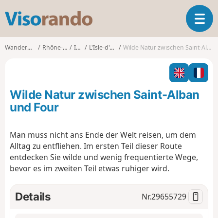
V
T
i
o
s
g
o
Wanderungen
Rhône-Alpes
Isère
L'Isle-d'Abeau
Wilde Natur zwischen Saint-Alban und Four
g
r
l
a
e
n
n
d
Wilde Natur zwischen Saint-Alban
a
o
v
und Four
i
g
Man muss nicht ans Ende der Welt reisen, um dem
a
Alltag zu entfliehen. Im ersten Teil dieser Route
t
i
entdecken Sie wilde und wenig frequentierte Wege,
o
bevor es im zweiten Teil etwas ruhiger wird.
n
Details
Nr.
29655729