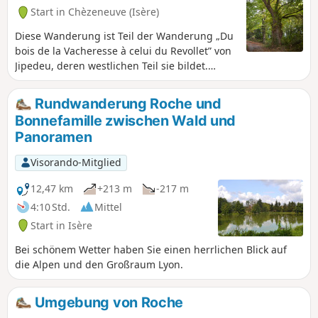
Start in Chèzeneuve (Isère)
Diese Wanderung ist Teil der Wanderung „Du
bois de la Vacheresse à celui du Revollet” von
Jipedeu, deren westlichen Teil sie bildet.
Angenehmer Wechsel zwischen Wald,
Lichtungen und Feldern. Wenige Straßen und
Rundwanderung Roche und
viele saubere und gut gepflegte Wege, die zu
Bonnefamille zwischen Wald und
jeder Jahreszeit sehr angenehm sind.
Panoramen
Visorando-Mitglied
12,47 km
+213 m
-217 m
4:10 Std.
Mittel
Start in Isère
Bei schönem Wetter haben Sie einen herrlichen Blick auf
die Alpen und den Großraum Lyon.
Umgebung von Roche