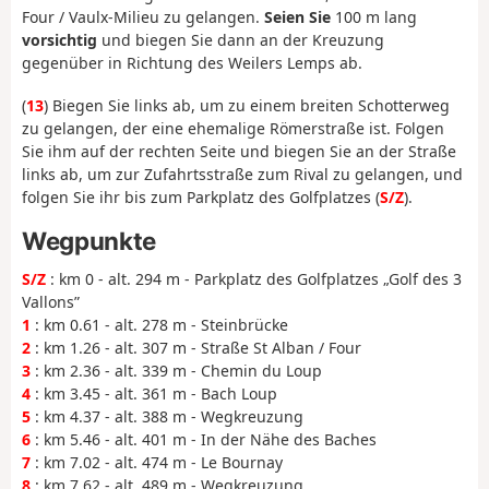
Four / Vaulx-Milieu zu gelangen.
Seien Sie
100 m lang
vorsichtig
und biegen Sie dann an der Kreuzung
gegenüber in Richtung des Weilers Lemps ab.
(
13
) Biegen Sie links ab, um zu einem breiten Schotterweg
zu gelangen, der eine ehemalige Römerstraße ist. Folgen
Sie ihm auf der rechten Seite und biegen Sie an der Straße
links ab, um zur Zufahrtsstraße zum Rival zu gelangen, und
folgen Sie ihr bis zum Parkplatz des Golfplatzes (
S/Z
).
Wegpunkte
S/Z
: km 0 - alt. 294 m - Parkplatz des Golfplatzes „Golf des 3
Vallons”
1
: km 0.61 - alt. 278 m - Steinbrücke
2
: km 1.26 - alt. 307 m - Straße St Alban / Four
3
: km 2.36 - alt. 339 m - Chemin du Loup
4
: km 3.45 - alt. 361 m - Bach Loup
5
: km 4.37 - alt. 388 m - Wegkreuzung
6
: km 5.46 - alt. 401 m - In der Nähe des Baches
7
: km 7.02 - alt. 474 m - Le Bournay
8
: km 7.62 - alt. 489 m - Wegkreuzung