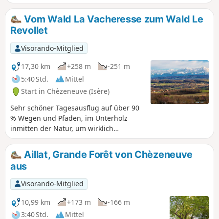
Vom Wald La Vacheresse zum Wald Le
Revollet
Visorando-Mitglied
17,30 km
+258 m
-251 m
5:40 Std.
Mittel
Start in Chèzeneuve (Isère)
Sehr schöner Tagesausflug auf über 90
% Wegen und Pfaden, im Unterholz
inmitten der Natur, um wirklich
durchzuatmen, nicht weit von Bourgoin-
Jallieu und Lyon entfernt.
Aillat, Grande Forêt von Chèzeneuve
aus
Visorando-Mitglied
10,99 km
+173 m
-166 m
3:40 Std.
Mittel